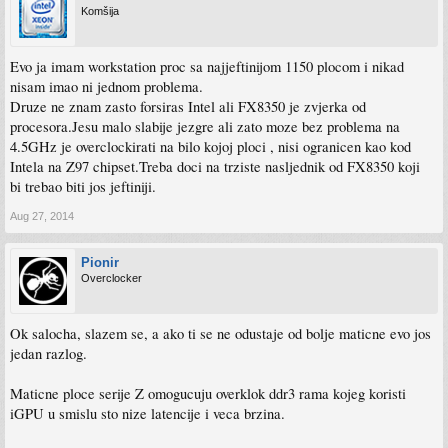
Komšija
Evo ja imam workstation proc sa najjeftinijom 1150 plocom i nikad
nisam imao ni jednom problema.
Druze ne znam zasto forsiras Intel ali FX8350 je zvjerka od
procesora.Jesu malo slabije jezgre ali zato moze bez problema na
4.5GHz je overclockirati na bilo kojoj ploci , nisi ogranicen kao kod
Intela na Z97 chipset.Treba doci na trziste nasljednik od FX8350 koji
bi trebao biti jos jeftiniji.
Aug 27, 2014
Pionir
Overclocker
Ok salocha, slazem se, a ako ti se ne odustaje od bolje maticne evo jos
jedan razlog.
Maticne ploce serije Z omogucuju overklok ddr3 rama kojeg koristi
iGPU u smislu sto nize latencije i veca brzina.