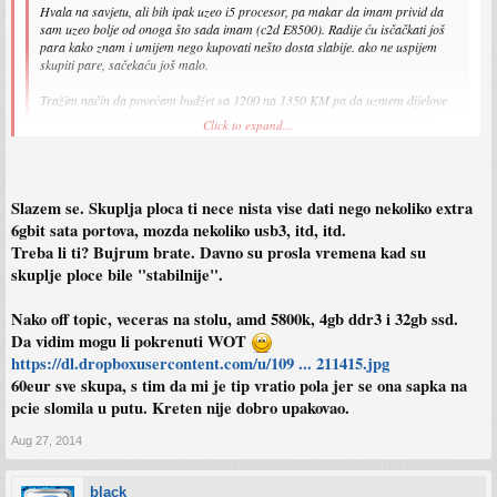
Hvala na savjetu, ali bih ipak uzeo i5 procesor, pa makar da imam privid da
sam uzeo bolje od onoga što sada imam (c2d E8500). Radije ću isčačkati još
para kako znam i umijem nego kupovati nešto dosta slabije. ako ne uspijem
skupiti pare, sačekaću još malo.
Tražim način da povećam budžet sa 1200 na 1350 KM pa da uzmem dijelove
koje mi je KingT savjetovao, ali uz skuplju i bolju napojnu Seasonic.
A ne
Click to expand...
odustaje mi se ni od bolje matične ploče.[/b
Slazem se. Skuplja ploca ti nece nista vise dati nego nekoliko extra
Ta bolja maticna ploca ti ne znaci nista, Z97 ima samo opciju overclocka
6gbit sata portova, mozda nekoliko usb3, itd, itd.
procesora sto ti svakako ne mozes raditi na i5 4460 jer je taj procesor zakljucan,
Treba li ti? Bujrum brate. Davno su prosla vremena kad su
Zato ona Gigabyte GA-P85-D3 ploca je pravi izbor.
skuplje ploce bile "stabilnije".
Nako off topic, veceras na stolu, amd 5800k, 4gb ddr3 i 32gb ssd.
Da vidim mogu li pokrenuti WOT
https://dl.dropboxusercontent.com/u/109 ... 211415.jpg
60eur sve skupa, s tim da mi je tip vratio pola jer se ona sapka na
pcie slomila u putu. Kreten nije dobro upakovao.
Aug 27, 2014
black