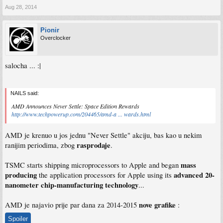
Aug 28, 2014
Pionir
Overclocker
salocha ... :|
NAILS said:
AMD Announces Never Settle: Space Edition Rewards
http://www.techpowerup.com/204465/amd-a ... wards.html
AMD je krenuo u jos jednu "Never Settle" akciju, bas kao u nekim
rasprodaje
ranijim periodima, zbog
.
mass
TSMC starts shipping microprocessors to Apple and began
producing
advanced 20-
the application processors for Apple using its
nanometer chip-manufacturing technology
...
nove grafike
AMD je najavio prije par dana za 2014-2015
:
Spoiler