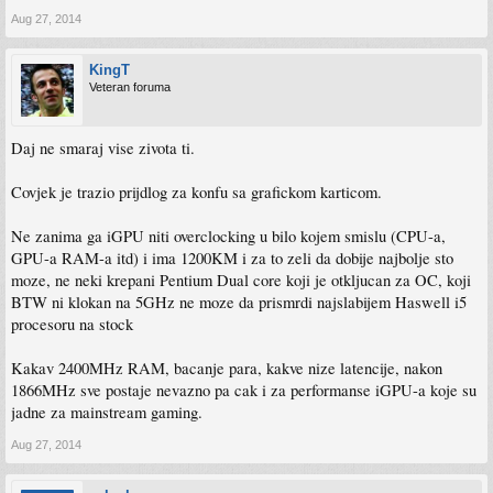
Aug 27, 2014
KingT
Veteran foruma
Daj ne smaraj vise zivota ti.
Covjek je trazio prijdlog za konfu sa grafickom karticom.
Ne zanima ga iGPU niti overclocking u bilo kojem smislu (CPU-a,
GPU-a RAM-a itd) i ima 1200KM i za to zeli da dobije najbolje sto
moze, ne neki krepani Pentium Dual core koji je otkljucan za OC, koji
BTW ni klokan na 5GHz ne moze da prismrdi najslabijem Haswell i5
procesoru na stock
Kakav 2400MHz RAM, bacanje para, kakve nize latencije, nakon
1866MHz sve postaje nevazno pa cak i za performanse iGPU-a koje su
jadne za mainstream gaming.
Aug 27, 2014