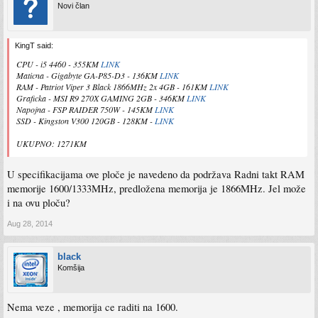
Novi član
KingT said:
CPU - i5 4460 - 355KM
LINK
Maticna - Gigabyte GA-P85-D3 - 136KM
LINK
RAM - Patriot Viper 3 Black 1866MHz 2x 4GB - 161KM
LINK
Graficka - MSI R9 270X GAMING 2GB - 346KM
LINK
Napojna - FSP RAIDER 750W - 145KM
LINK
SSD - Kingston V300 120GB - 128KM -
LINK
UKUPNO: 1271KM
U specifikacijama ove ploče je navedeno da podržava Radni takt RAM
memorije 1600/1333MHz, predložena memorija je 1866MHz. Jel može
i na ovu ploču?
Aug 28, 2014
black
Komšija
Nema veze , memorija ce raditi na 1600.