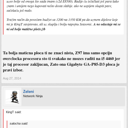
uzeo bolje od onoga što sada imam (c2d E8500). Radije ću isčačkati još para kako
znam i umijem nego kupovati nešto dosta slabije. ako ne uspijem skupiti pare,
sačekaću još malo.
Tražim način da povećam budžet sa 1200 na 1350 KM pa da uzmem dijelove koje
mi je KingT savjetovao, ali uz skuplju i bolju napojnu Seasonic.
A ne odustaje mi se
ni od bolje matične ploče.[/b
Ta bolja maticna ploca ti ne znaci nista, Z97 ima samo opciju
overclocka procesora sto ti svakako ne mozes raditi na i5 4460 jer
je taj procesor zakljucan, Zato ona Gigabyte GA-P85-D3 ploca je
pravi izbor.
Aug 27, 2014
Zeleni
Network Ninja
KingT said:
salocha said: