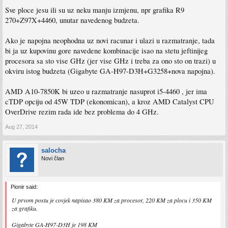
Sve ploce jesu ili su uz neku manju izmjenu, npr grafika R9
270+Z97X+4460, unutar navedenog budzeta.
Ako je napojna neophodna uz novi racunar i ulazi u razmatranje, tada
bi ja uz kupovinu gore navedene kombinacije isao na stetu jeftinijeg
procesora sa sto vise GHz (jer vise GHz i treba za ono sto on trazi) u
okviru istog budzeta (Gigabyte GA-H97-D3H+G3258+nova napojna).
AMD A10-7850K bi uzeo u razmatranje nasuprot i5-4460 , jer ima
cTDP opciju od 45W TDP (ekonomican), a kroz AMD Catalyst CPU
OverDrive rezim rada ide bez problema do 4 GHz.
Aug 27, 2014
salocha
Novi član
Pionir said:
U prvom postu je covjek napisao 380 KM za procesor, 220 KM za plocu i 350 KM
za grafiku.
Gigabyte GA-H97-D3H je 198 KM