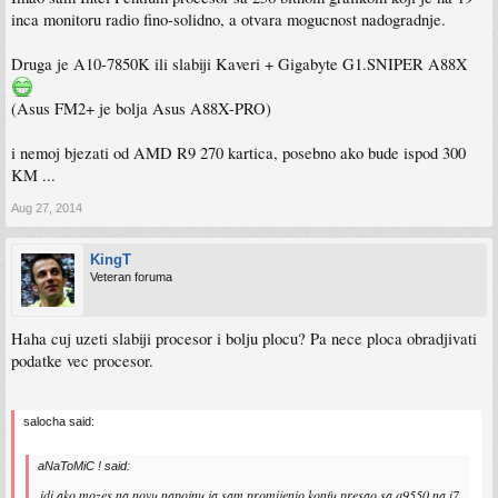
inca monitoru radio fino-solidno, a otvara mogucnost nadogradnje.
Druga je A10-7850K ili slabiji Kaveri + Gigabyte G1.SNIPER A88X
(Asus FM2+ je bolja Asus A88X-PRO)
i nemoj bjezati od AMD R9 270 kartica, posebno ako bude ispod 300
KM ...
Aug 27, 2014
KingT
Veteran foruma
Haha cuj uzeti slabiji procesor i bolju plocu? Pa nece ploca obradjivati
podatke vec procesor.
salocha said:
aNaToMiC ! said:
idi ako mozes na novu napojnu,ja sam promijenio konfu,presao sa q9550 na i7