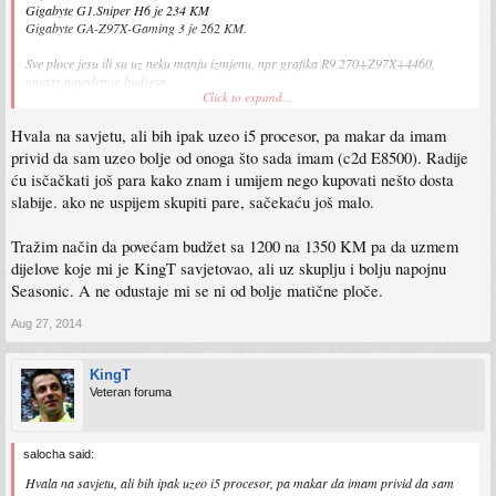
Gigabyte G1.Sniper H6 je 234 KM
Gigabyte GA-Z97X-Gaming 3 je 262 KM.
Sve ploce jesu ili su uz neku manju izmjenu, npr grafika R9 270+Z97X+4460,
unutar navedenog budzeta.
Click to expand...
Ako je napojna neophodna uz novi racunar i ulazi u razmatranje, tada bi ja uz
Hvala na savjetu, ali bih ipak uzeo i5 procesor, pa makar da imam
kupovinu gore navedene kombinacije isao na stetu jeftinijeg procesora sa sto vise
GHz (jer vise GHz i treba za ono sto on trazi) u okviru istog budzeta (Gigabyte
privid da sam uzeo bolje od onoga što sada imam (c2d E8500). Radije
GA-H97-D3H+G3258+nova napojna).
ću isčačkati još para kako znam i umijem nego kupovati nešto dosta
slabije. ako ne uspijem skupiti pare, sačekaću još malo.
AMD A10-7850K bi uzeo u razmatranje nasuprot i5-4460 , jer ima cTDP opciju od
45W TDP (ekonomican), a kroz AMD Catalyst CPU OverDrive rezim rada ide bez
problema do 4 GHz.
Tražim način da povećam budžet sa 1200 na 1350 KM pa da uzmem
dijelove koje mi je KingT savjetovao, ali uz skuplju i bolju napojnu
Seasonic. A ne odustaje mi se ni od bolje matične ploče.
Aug 27, 2014
KingT
Veteran foruma
salocha said:
Hvala na savjetu, ali bih ipak uzeo i5 procesor, pa makar da imam privid da sam