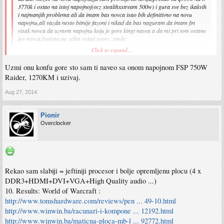
3770k i ostao na istoj napojnoj(ocz stealthxstream 500w) i gura sve bez ikakvih
i najmanjih problema ali da imam bas novca isao bih definitivno na novu
napojnu,ali vazda nesto bitnije fazoni i nikad da bas naguram da imam fin
visak novca da uzmem napojnu koju je gore kingt navea a da mi pri tom ostane
jos novca,logicno,ne zelim ostati svorc :smile:
Click to expand...
Ja baš više nemam para, u tome i jest problem
Uzmi onu konfu gore sto sam ti naveo sa onom napojnom FSP 750W
A sviđa mi se
http://www.plus.ba/proizvod/napojna_jed ... 750am2_evo
)
Raider, 1270KM i uzivaj.
Ne znam, probaću.
Aug 27, 2014
Pionir
Overclocker
Rekao sam slabiji = jeftiniji procesor i bolje opremljenu plocu (4 x
DDR3+HDMI+DVI+VGA+High Quality audio ...)
10. Results: World of Warcraft :
http://www.tomshardware.com/reviews/pen ... 49-10.html
http://www.winwin.ba/racunari-i-kompone ... 12192.html
http://www.winwin.ba/maticna-ploca-mb-l ... 92772.html