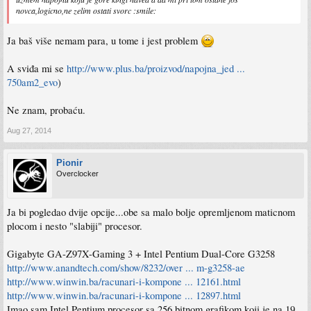
novca,logicno,ne zelim ostati svorc :smile:
Ja baš više nemam para, u tome i jest problem
A sviđa mi se
http://www.plus.ba/proizvod/napojna_jed ...
750am2_evo
)
Ne znam, probaću.
Aug 27, 2014
Pionir
Overclocker
Ja bi pogledao dvije opcije...obe sa malo bolje opremljenom maticnom
plocom i nesto "slabiji" procesor.
Gigabyte GA-Z97X-Gaming 3 + Intel Pentium Dual-Core G3258
http://www.anandtech.com/show/8232/over ... m-g3258-ae
http://www.winwin.ba/racunari-i-kompone ... 12161.html
http://www.winwin.ba/racunari-i-kompone ... 12897.html
Imao sam Intel Pentium procesor sa 256 bitnom grafikom koji je na 19