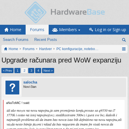
Home
Forums
Members
Log in or Sign up
Search Forums
Recent Posts
Home
Forums
Hardver
PC konfiguracije, notebook računari, servis
Upgrade računara pred WoW expanziju
< Prev
1
2
3
4
Next >
salocha
Novi član
aNaToMiC ! said:
idi ako mozes na novu napojnu,ja sam promijenio konfu,presao sa q9550 na i7
3770k i ostao na istoj napojnoj(ocz stealthxstream 500w) i gura sve bez ikakvih i
najmanjih problema ali da imam bas novca isao bih definitivno na novu napojnu,ali
vazda nesto bitnije fazoni i nikad da bas naguram da imam fin visak novca da
uzmem napojnu koju je gore kingt navea a da mi pri tom ostane jos