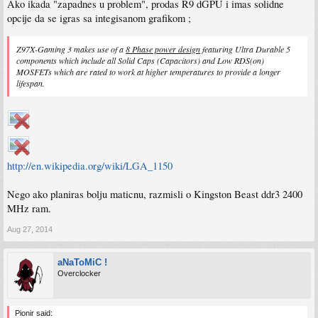
Ako ikada "zapadnes u problem", prodas R9 dGPU i imas solidne
opcije da se igras sa integisanom grafikom ;
Z97X-Gaming 3 makes use of a
8 Phase power design
featuring Ultra Durable 5
components which include all Solid Caps (Capacitors) and Low RDS(on)
MOSFETs which are rated to work at higher temperatures to provide a longer
lifespan.
http://en.wikipedia.org/wiki/LGA_1150
Nego ako planiras bolju maticnu, razmisli o Kingston Beast ddr3 2400
MHz ram.
Aug 27, 2014
aNaToMiC !
Overclocker
Pionir said: