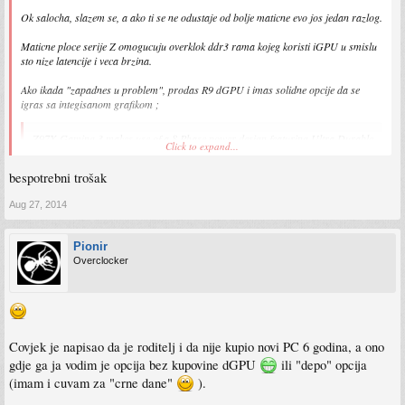
Ok salocha, slazem se, a ako ti se ne odustaje od bolje maticne evo jos jedan razlog.
Maticne ploce serije Z omogucuju overklok ddr3 rama kojeg koristi iGPU u smislu
sto nize latencije i veca brzina.
Ako ikada "zapadnes u problem", prodas R9 dGPU i imas solidne opcije da se
igras sa integisanom grafikom ;
Z97X-Gaming 3 makes use of a
8 Phase power design
featuring Ultra Durable
Click to expand...
5 components which include all Solid Caps (Capacitors) and Low RDS(on)
MOSFETs which are rated to work at higher temperatures to provide a longer
bespotrebni trošak
lifespan.
Aug 27, 2014
Pionir
Overclocker
http://en.wikipedia.org/wiki/LGA_1150
Nego ako planiras bolju maticnu, razmisli o Kingston Beast ddr3 2400 MHz
ram.
Covjek je napisao da je roditelj i da nije kupio novi PC 6 godina, a ono
gdje ga ja vodim je opcija bez kupovine dGPU
ili "depo" opcija
(imam i cuvam za "crne dane"
).