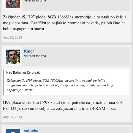
Veteran foruma
Zaključan i5, H97 ploča, 8GB 1866Mhz memorije, a ostatak po želji i
mogućnostima. Grafičku je najlakše promjeniti nekada, pa bih išao na
bolje napajanje u startu.
Aug 28, 2014
KingT
Veteran foruma
Neo Bahamut Zero said:
Zaključan i5, H97 ploča, 8GB 1866Mhz memorije, a ostatak po želji i
mogućnostima. Grafičku je najlakše promjeniti nekada, pa bih išao na bolje
napajanje u startu.
H97 ploca kosta kao i Z97 znaci nema potrebe da je uzima, ona GA-
P85-D3 je sasvim dovoljna za zakljucan i5 a ima i 4 RAM slota.
Aug 28, 2014
salocha