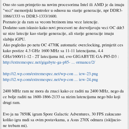
Ono sto sam primjetio na novim procesorima Intel ili AMD je da imaju
"veci" memorijski kontroler u odnosu na starije generacije, npr DDR3-
1066/1333 vs DDR3-1333/1600.
Poznato je da ram sa vecom brzinom ima vece latencije.
Dodatno sam iskusio kako novi procesori ne dozvoljavaju veci OC ddr3
uz nize latecije kao starije generacije, ali starije generacije imaju
slabiju iGPU.
Ako pogledas po netu OC 4770K automatic overclocking, primjetit ces
kako postize 4.3 GHz 1600 MHz sa 11-11 latencijama, 4.4
GHz/1600/11-12 - 2T latecijama itd, evo GIGABYTE GA-P85-D3 :
http://extremespec.net/gigabyte-ga-p85- ... ormance/2/
http://i2.wp.com/extremespec.net/wp-con ... iew-23.png
http://i2.wp.com/extremespec.net/wp-con ... iew-24.png
2400 MHz ram ne mora da znaci kako ce raditi na 2400 MHz, nego da
ce bolje raditi na 1600-1866-2133 sa nizim latencijama nego bilo koji
drugi ram.
Evo ja na 7850K igram Spore Galactic Adventures, 30 FPS zakucano
koliko igra nudi sa ovim postavkama, a Asus 270X odmara (iskljucio-
ne trebam mi).