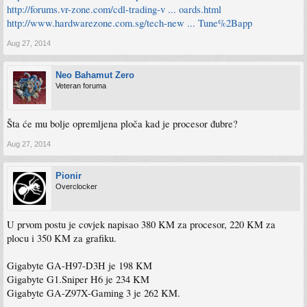
http://forums.vr-zone.com/cdl-trading-v ... oards.html
http://www.hardwarezone.com.sg/tech-new ... Tune%2Bapp
Aug 27, 2014
Neo Bahamut Zero
Veteran foruma
Šta će mu bolje opremljena ploča kad je procesor đubre?
Aug 27, 2014
Pionir
Overclocker
U prvom postu je covjek napisao 380 KM za procesor, 220 KM za
plocu i 350 KM za grafiku.
Gigabyte GA-H97-D3H je 198 KM
Gigabyte G1.Sniper H6 je 234 KM
Gigabyte GA-Z97X-Gaming 3 je 262 KM.