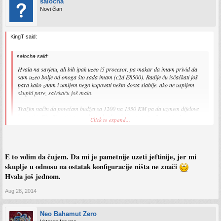
salocha
Novi član
KingT said:
salocha said:
Hvala na savjetu, ali bih ipak uzeo i5 procesor, pa makar da imam privid da
sam uzeo bolje od onoga što sada imam (c2d E8500). Radije ću isčačkati još
para kako znam i umijem nego kupovati nešto dosta slabije. ako ne uspijem
skupiti pare, sačekaću još malo.
Tražim način da povećam budžet sa 1200 na 1350 KM pa da uzmem dijelove
koje mi je KingT savjetovao, ali uz skuplju i bolju napojnu Seasonic.
A ne
Click to expand...
odustaje mi se ni od bolje matične ploče.[/b
E to volim da čujem. Da mi je pametnije uzeti jeftinije, jer mi
Ta bolja maticna ploca ti ne znaci nista, Z97 ima samo opciju overclocka
skuplje u odnosu na ostatak konfiguracije ništa ne znači
procesora sto ti svakako ne mozes raditi na i5 4460 jer je taj procesor zakljucan,
Hvala još jednom.
Zato ona Gigabyte GA-P85-D3 ploca je pravi izbor.
Aug 28, 2014
Neo Bahamut Zero