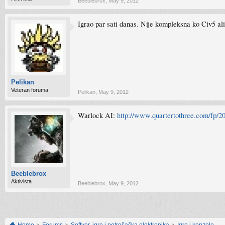
Beeblebrox
,
May 9, 2012
Igrao par sati danas. Nije kompleksna ko Civ5 ali
Pelikan
Veteran foruma
Pelikan
,
May 9, 2012
Warlock AI:
http://www.quartertothree.com/fp/20
Beeblebrox
Aktivista
Beeblebrox
,
May 9, 2012