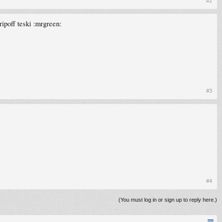
#2
ripoff teski :mrgreen:
#3
#4
(You must log in or sign up to reply here.)