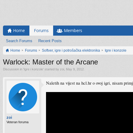
Home
Forums
Members
Search Forums
Recent Posts
Home
Forums
Softver, igre i potrošačka elektronika
Igre i konzole
Warlock: Master of the Arcane
Discussion in '
Igre i konzole
' started by
zoi
,
May 9, 2012
.
Naletih na vijest na hcl.hr o ovoj igri, nisam pri
zoi
Veteran foruma