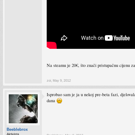
Na steamu je 20€, što znači pristupačnu cijenu z
zoi
,
May 9, 2012
Isprobao sam je ja u nekoj pre-beta fazi, djelovala
dana
Beeblebrox
Aktivista