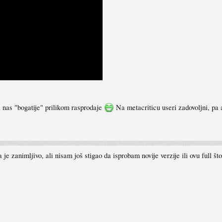
a nas "bogatije" prilikom rasprodaje
Na metacriticu useri zadovoljni, pa 
 je zanimljivo, ali nisam još stigao da isprobam novije verzije ili ovu full št