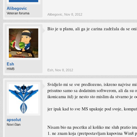
Alibegovic
Veteran foruma
Alibegovic
,
Nov 8, 2012
Bio je u planu, ali ga je carina zadržala da se o
Esh
HWB
Esh
,
Nov 8, 2012
Svidjelo mi se sve predlozeno, iskreno najvise mi 
prisutno samo sa dodatnim softwerom, ali da su oti
ikonicama itd) je nesto sto mislim da stvarno je 
jer ipak kad to sve MS upakuje pod svoje, kompatab
apsolut
Novi član
Nisam bio na pocetku al koliko me sluh pratio im
1. ne znam koja (pretpostavljam kupovina Win8 po