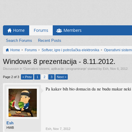
Home
Forums
Members
Search Forums
Recent Posts
Home
Forums
Softver, igre i potrošačka elektronika
Operativni sistemi
Windows 8 prezentacija - 8.11.2012.
Discussion in '
Operativni sistemi, aplikacije i programiranje
' started by
Esh
,
Nov 6, 2012
.
Page 2 of 3
< Prev
1
2
3
Next >
Pa kakav bih bio domacin da ne budu makar neki 
Esh
HWB
Esh
,
Nov 7, 2012