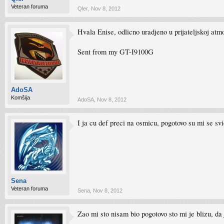
Veteran foruma
Qler
,
Nov 8, 2012
Hvala Enise, odlicno uradjeno u prijateljskoj atmos
Sent from my GT-I9100G
AdoSA
Komšija
AdoSA
,
Nov 8, 2012
I ja cu def preci na osmicu, pogotovo su mi se svi
Sena
Veteran foruma
Sena
,
Nov 8, 2012
Zao mi sto nisam bio pogotovo sto mi je blizu, 