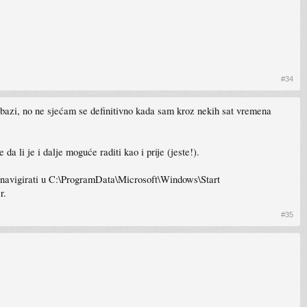
#34
j bazi, no ne sjećam se definitivno kada sam kroz nekih sat vremena
a li je i dalje moguće raditi kao i prije (jeste!).
te navigirati u C:\ProgramData\Microsoft\Windows\Start
r.
#35