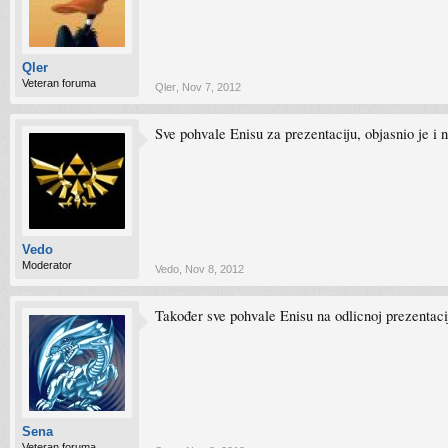
Qler
Veteran foruma
Qler
,
Nov 7, 2012
Sve pohvale Enisu za prezentaciju, objasnio je 
Vedo
Moderator
Vedo
,
Nov 8, 2012
Također sve pohvale Enisu na odlicnoj prezentaci
Sena
Veteran foruma