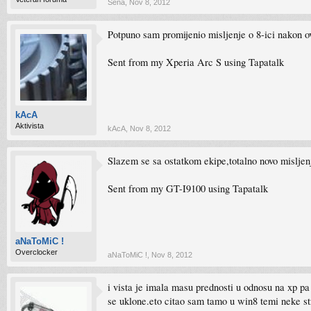
Sena
,
Nov 8, 2012
Potpuno sam promijenio misljenje o 8-ici nakon o
Sent from my Xperia Arc S using Tapatalk
kAcA
Aktivista
kAcA
,
Nov 8, 2012
Slazem se sa ostatkom ekipe,totalno novo misljen
Sent from my GT-I9100 using Tapatalk
aNaToMiC !
Overclocker
aNaToMiC !
,
Nov 8, 2012
i vista je imala masu prednosti u odnosu na xp pa
se uklone.eto citao sam tamo u win8 temi neke s