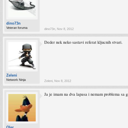
dino73n
Veteran foruma
dino73n
,
Nov 8, 2012
Deder nek neko sastavi referat kljucnih stvari.
Zeleni
Network Ninja
Zeleni
,
Nov 8, 2012
Ja je imam na dva lapasa i nemam problema sa gr
Qler