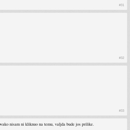
#31
#32
#33
vako nisam ni kliknuo na temu, valjda bude jos prilike.