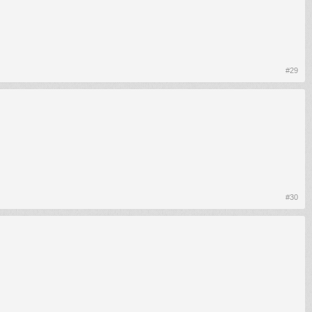
#29
#30