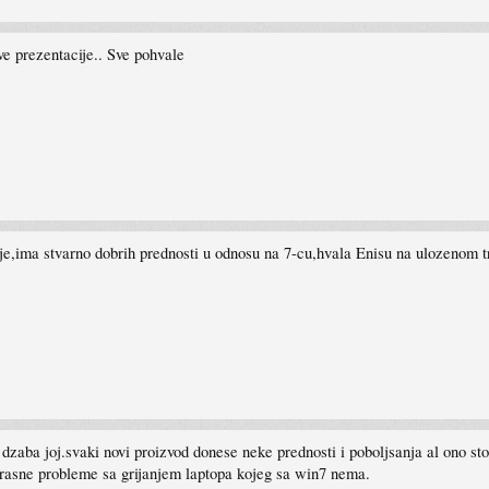
ve prezentacije.. Sve pohvale
je,ima stvarno dobrih prednosti u odnosu na 7-cu,hvala Enisu na ulozenom tr
 dzaba joj.svaki novi proizvod donese neke prednosti i poboljsanja al ono st
trasne probleme sa grijanjem laptopa kojeg sa win7 nema.