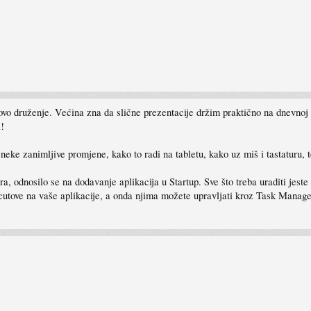
a ovo druženje. Većina zna da slične prezentacije držim praktično na dnevno
a!
ke zanimljive promjene, kako to radi na tabletu, kako uz miš i tastaturu, te d
a, odnosilo se na dodavanje aplikacija u Startup. Sve što treba uraditi jes
cutove na vaše aplikacije, a onda njima možete upravljati kroz Task Manage