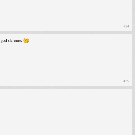
#24
o god okrenes
#25