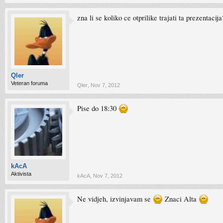
zna li se koliko ce otprilike trajati ta prezentaci
Qler
Veteran foruma
Qler
,
Nov 7, 2012
Pise do 18:30
kAcA
Aktivista
kAcA
,
Nov 7, 2012
Ne vidjeh, izvinjavam se
Znaci Alta