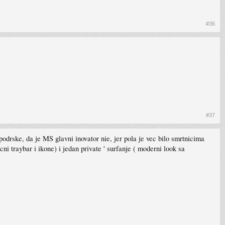
#36
#37
 podrske, da je MS glavni inovator nie, jer pola je vec bilo smrtnicima
ni traybar i ikone) i jedan private ' surfanje ( moderni look sa