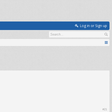
Log in or Sign up
#21