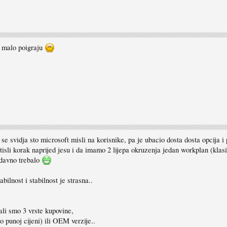
ni malo poigraju
se svidja sto microsoft misli na korisnike, pa je ubacio dosta dosta opcija i
sli korak naprijed jesu i da imamo 2 lijepa okruzenja jedan workplan (klasic
odavno trebalo
ilnost i stabilnost je strasna..
ali smo 3 vrste kupovine,
 punoj cijeni) ili OEM verzije..