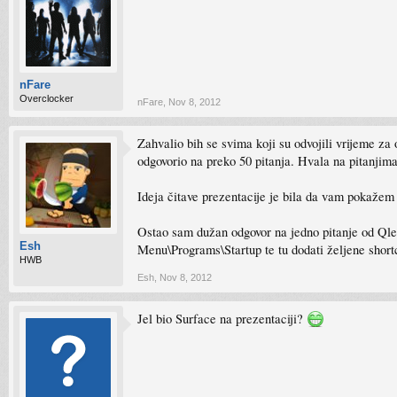
nFare
Overclocker
nFare
,
Nov 8, 2012
Zahvalio bih se svima koji su odvojili vrijeme z
odgovorio na preko 50 pitanja. Hvala na pitanjim
Ideja čitave prezentacije je bila da vam pokažem ne
Ostao sam dužan odgovor na jedno pitanje od Qler
Esh
Menu\Programs\Startup te tu dodati željene short
HWB
Esh
,
Nov 8, 2012
Jel bio Surface na prezentaciji?