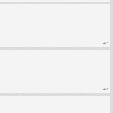
#22
#23