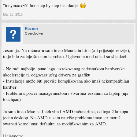
"tonymacx86" fino step by step instalacije
Mar 15, 2015
Reznor
Overclocker
Jesam ja. Na računaru sam imao Mountain Lion (a i prijašnje verzije),
to je bilo zadnje što sam isprobao. Uglavnom moji utisci su slijedeći:
- Ne radi najbolje, puno laga, uzrokovanog nedostatkom hardverske
akceleracije tj. odgovarajućeg drivera za grafiku
- Instalacija može biti previše komplikovana ako imaš nekompatibilan
hardver
- Problemi s power managementom i stvarima vezanim za laptop (npr.
touchpad)
Ja sam imao Mac na Intelovim i AMD računarima, od toga 2 laptopa i
jedan desktop. Na AMD-u sam najviše problema imao jer moraš
swapati kernel onaj defaultni sa modifikovanim za AMD.
Uglavnom: