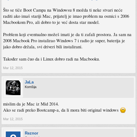
Što se tiče Boot Campa na Windowsu 8 možda ti neke stvari neće
raditi ako imaš stariji Mac, prijatelj je imao problem na osmici s 2006
Macbookom Pro, ali dobro to je već dosta star model.
Problem koji eventualno možeš imati je da ti zafali prostora. Ja sam na
2008 Macbook Pro instalirao Windows 7 i radio je super, baterija je
jako dobro držala, svi driveri bili instalirani.
Također sam čuo da i Linux dobro radi na Macbooku.
Mar 12, 2015
JaLa
Komšija
mislim da je Mac iz Mid 2014.
Ako se radi preko Bootcamp-a, da li mora biti original windows
Mar 12, 2015
Reznor