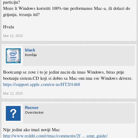
particiju?
Moze li Windows koristiti 100%-tne performanse Mac-a, ili dolazi do
grijanja, trzanja itd?
Hvala
Mar 12, 2015
black
Komšija
Bootcamp se zove i to je jedini nacin da imas Windows, biras prije
bootanju sistem.CD koji si dobio sa Mac-om ima sve Windows drivere.
https://support.apple.com/en-us/HT201468
Mar 12, 2015
Reznor
Overclocker
Nije jedini ako imaš noviji Mac
http://www.reddit.com/r/mac/comments/2f ... amp_guide/