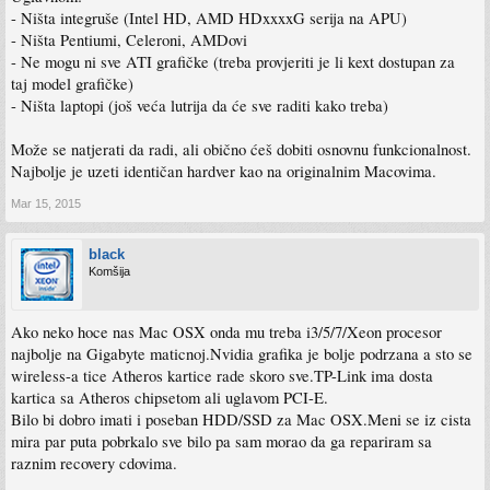
- Ništa integruše (Intel HD, AMD HDxxxxG serija na APU)
- Ništa Pentiumi, Celeroni, AMDovi
- Ne mogu ni sve ATI grafičke (treba provjeriti je li kext dostupan za
taj model grafičke)
- Ništa laptopi (još veća lutrija da će sve raditi kako treba)
Može se natjerati da radi, ali obično ćeš dobiti osnovnu funkcionalnost.
Najbolje je uzeti identičan hardver kao na originalnim Macovima.
Mar 15, 2015
black
Komšija
Ako neko hoce nas Mac OSX onda mu treba i3/5/7/Xeon procesor
najbolje na Gigabyte maticnoj.Nvidia grafika je bolje podrzana a sto se
wireless-a tice Atheros kartice rade skoro sve.TP-Link ima dosta
kartica sa Atheros chipsetom ali uglavom PCI-E.
Bilo bi dobro imati i poseban HDD/SSD za Mac OSX.Meni se iz cista
mira par puta pobrkalo sve bilo pa sam morao da ga repariram sa
raznim recovery cdovima.