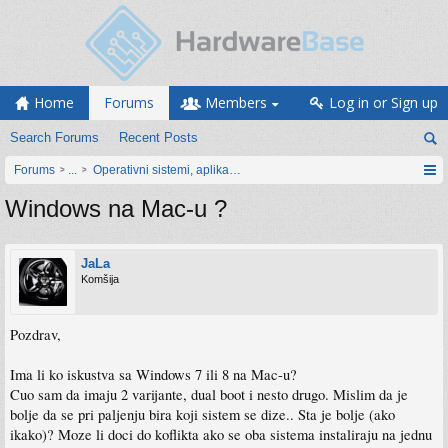
Home
Forums
Members
Log in or Sign up
Search Forums
Recent Posts
Forums
...
Operativni sistemi, aplikacije i programiranje
Windows na Mac-u ?
JaLa
Komšija
Pozdrav,
Ima li ko iskustva sa Windows 7 ili 8 na Mac-u?
Cuo sam da imaju 2 varijante, dual boot i nesto drugo. Mislim da je
bolje da se pri paljenju bira koji sistem se dize.. Sta je bolje (ako
ikako)? Moze li doci do koflikta ako se oba sistema instaliraju na jednu