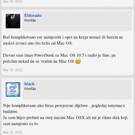
Mar 15, 2015
Eldorado
Komšija
Baš komplikovano sve namjestiti i opet na kraju nemaš ili barem ne
možeš izvuci ono što želis od Mac OS.
Davno sam imao Powerbook sa Mac OS 10.5 i radio je fino, pa
poželim nekad da se vratim na Mac OS
Mar 15, 2015
black
Komšija
Nije komplikovano ako biras provjerene dijelove , pogledaj tonymacx
buildove.
Ja sam htjeo probati na ovoj masini Mac OSX ali mi je rikno disk koji
sam namjenio za to.
Mar 15, 2015