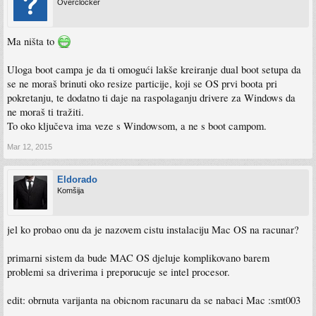
Overclocker
Ma ništa to
Uloga boot campa je da ti omogući lakše kreiranje dual boot setupa da
se ne moraš brinuti oko resize particije, koji se OS prvi boota pri
pokretanju, te dodatno ti daje na raspolaganju drivere za Windows da
ne moraš ti tražiti.
To oko ključeva ima veze s Windowsom, a ne s boot campom.
Mar 12, 2015
Eldorado
Komšija
jel ko probao onu da je nazovem cistu instalaciju Mac OS na racunar?
primarni sistem da bude MAC OS djeluje komplikovano barem
problemi sa driverima i preporucuje se intel procesor.
edit: obrnuta varijanta na obicnom racunaru da se nabaci Mac :smt003