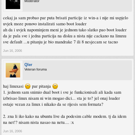
Moderator
cekaj ja sam probao par puta brisati particije iz win-a i nije mi uspjelo
uvjek moze ponovo instalirati samo boot loader
ah da i uvjek napominjem meni je jednom tako slatko pao boot loader
da je pala sve i jedna particija na disku a nista nije cackano na linuxu
sve default ...u pitanju je bio mandrake 7 ili 8 nesjecam se tacno
Jun 16, 2006
Qler
Veteran foruma
haj linuxasi
par pitanja
1. jednom sam snimio dual boot i sve je funkcionisali ali kada sam
izbrisao linux nisam ni win mogao dici... sta je to? jel onaj loader
ostaje vezan za linux i nikako da se rijesis sem formata?
2. zna li iko kako na ubuntu live da podesim cable modem. tj da idem
na net!? nisam nista nasao na netu.... :x
Jun 16, 2006