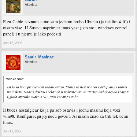
Aktivista
E za Cable neznam samo sam jednom probo Ubuntu (ja mislim 4.10) i
nisam vise. U Suse-u naprimjer imas yast (isto sto i windows control
panel) i u njemu je lako podesiti
Jun 17, 2006
Samir_Masinac
Aktivista
wacko said:
Eh to sa boot problemom uradis ovako. Skines sa neta win 98 startup disk i snimis
na disketu .Ubacis diskteu i cekas da ti pokrene win 98 startup kad dodej do kraja to
izgleda otprilike ovako A:\\ i zatim kucati fix \mbr
Il budes nostalgicar ko ja pa seb ostavis i jednu masinu koja vozi
win98. Konfiguraciju joj necu govorit. Al nisam znao za trik tek ucim
linux.
Jun 17, 2006