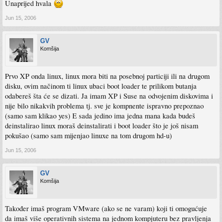
Unaprijed hvala
Jun 15, 2006
GV
Komšija
Prvo XP onda linux, linux mora biti na posebnoj particiji ili na drugom
disku, ovim načinom ti linux ubaci boot loader te prilikom butanja
odabereš šta će se dizati. Ja imam XP i Suse na odvojenim diskovima i
nije bilo nikakvih problema tj. sve je kompnente ispravno prepoznao
(samo sam klikao yes) E sada jedino ima jedna mana kada budeš
deinstalirao linux moraš deinstalirati i boot loader što je još nisam
pokušao (samo sam mijenjao linuxe na tom drugom hd-u)
Jun 15, 2006
GV
Komšija
Također imaš program VMware (ako se ne varam) koji ti omogućuje
da imaš više operativnih sistema na jednom kompjuteru bez pravljenja