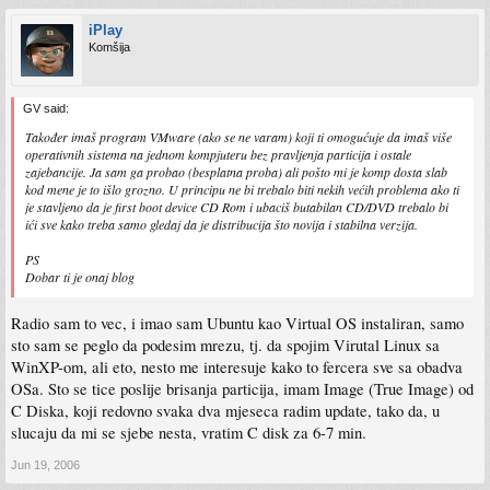
iPlay
Komšija
GV said:
Također imaš program VMware (ako se ne varam) koji ti omogućuje da imaš više
operativnih sistema na jednom kompjuteru bez pravljenja particija i ostale
zajebancije. Ja sam ga probao (besplatna proba) ali pošto mi je komp dosta slab
kod mene je to išlo grozno. U principu ne bi trebalo biti nekih većih problema ako ti
je stavljeno da je first boot device CD Rom i ubaciš butabilan CD/DVD trebalo bi
ići sve kako treba samo gledaj da je distribucija što novija i stabilna verzija.
PS
Dobar ti je onaj blog
Radio sam to vec, i imao sam Ubuntu kao Virtual OS instaliran, samo
sto sam se peglo da podesim mrezu, tj. da spojim Virutal Linux sa
WinXP-om, ali eto, nesto me interesuje kako to fercera sve sa obadva
OSa. Sto se tice poslije brisanja particija, imam Image (True Image) od
C Diska, koji redovno svaka dva mjeseca radim update, tako da, u
slucaju da mi se sjebe nesta, vratim C disk za 6-7 min.
Jun 19, 2006