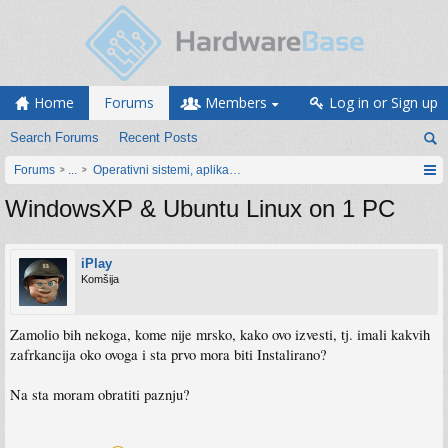
Home
Forums
Members
Log in or Sign up
Search Forums
Recent Posts
Forums
...
Operativni sistemi, aplikacije i programiranje
WindowsXP & Ubuntu Linux on 1 PC
iPlay
Komšija
Zamolio bih nekoga, kome nije mrsko, kako ovo izvesti, tj. imali kakvih
zafrkancija oko ovoga i sta prvo mora biti Instalirano?
Na sta moram obratiti paznju?