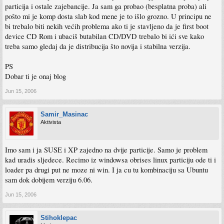
particija i ostale zajebancije. Ja sam ga probao (besplatna proba) ali
pošto mi je komp dosta slab kod mene je to išlo grozno. U principu ne
bi trebalo biti nekih većih problema ako ti je stavljeno da je first boot
device CD Rom i ubaciš butabilan CD/DVD trebalo bi ići sve kako
treba samo gledaj da je distribucija što novija i stabilna verzija.
PS
Dobar ti je onaj blog
Jun 15, 2006
Samir_Masinac
Aktivista
Imo sam i ja SUSE i XP zajedno na dvije particije. Samo je problem
kad uradis sljedece. Recimo iz windowsa obrises linux particiju ode ti i
loader pa drugi put ne moze ni win. I ja cu tu kombinaciju sa Ubuntu
sam dok dobijem verziju 6.06.
Jun 15, 2006
Stihoklepac