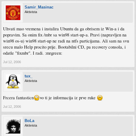
Samir_Masinac
Aktivista
Uhvati mao vremena i instalira Ubuntu da ga obrisem iz Win-a i da
popravim. Sa onim fix /mbr sa win98 start-up-a. Pravi (napravljen na
win98 os-u) win98 start-up ne radi na ntfs particijama. Ali sam na svu
srecu malo Help procito prije. Bootabilni CD, pa recovery consola, i
odatle "fixmbr". I radi. :mrgreen:
Jul 12, 2006
tux_
Aktivista
Frcera fantasticn
vo ti je informacija iz prve ruke
Jul 12, 2006
BoLa
Aktivista