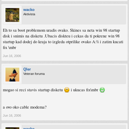
wacko
Aktivista
Eh to sa boot problemom uradis ovako. Skines sa neta win 98 startup
disk i snimis na disketu .Ubacis diskteu i cekas da ti pokrene win 98
startup kad dodej do kraja to izgleda otprilike ovako A:\\ i zatim kucati
fix \mbr
Jun 16, 2006
Qler
Veteran foruma
mogao si reci stavis startup disketu
i ukucas fix\mbr
a ovo oko cable modema?
Jun 16, 2006
wacko