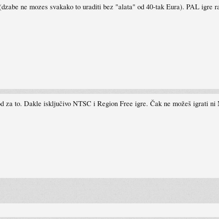
(dzabe ne mozes svakako to uraditi bez "alata" od 40-tak Eura). PAL igre ra
od za to. Dakle isključivo NTSC i Region Free igre. Čak ne možeš igrati n