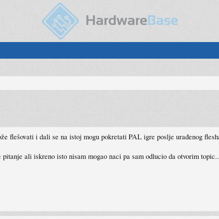
lešovati i dali se na istoj mogu pokretati PAL igre poslje urađenog flesha
tanje ali iskreno isto nisam mogao naci pa sam odlucio da otvorim topic....