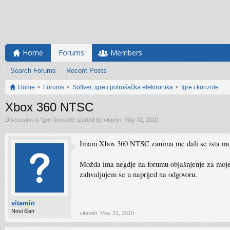
Home
Forums
Members
Search Forums
Recent Posts
Home
Forums
Softver, igre i potrošačka elektronika
Igre i konzole
Xbox 360 NTSC
Discussion in '
Igre i konzole
' started by
vitamin
,
May 31, 2010
.
Imam Xbox 360 NTSC zanima me dali se ista može f
Možda ima negdje na forumu objašnjenje za moje pi
zahvaljujem se u naprijed na odgovoru.
vitamin
Novi član
vitamin
,
May 31, 2010