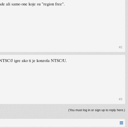
de ali samo one koje su "region free".
#2
i NTSC/J igre ako ti je konzola NTSC/U.
#3
(You must log in or sign up to reply here.)