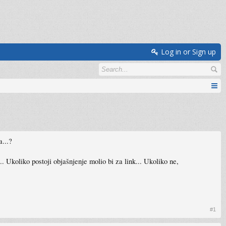
Log in or Sign up
...?
 Ukoliko postoji objašnjenje molio bi za link... Ukoliko ne,
#1