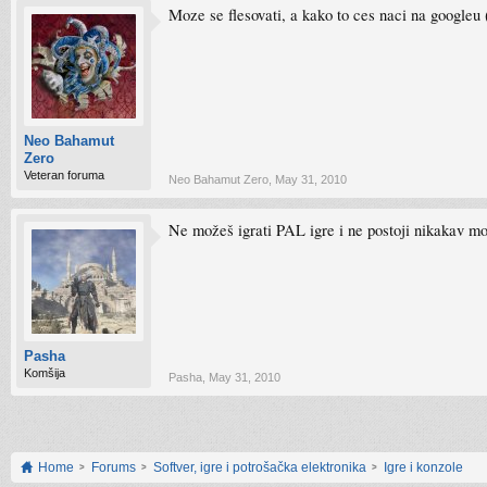
Moze se flesovati, a kako to ces naci na googleu 
Neo Bahamut
Zero
Veteran foruma
Neo Bahamut Zero
,
May 31, 2010
Ne možeš igrati PAL igre i ne postoji nikakav m
Pasha
Komšija
Pasha
,
May 31, 2010
Home
Forums
Softver, igre i potrošačka elektronika
Igre i konzole