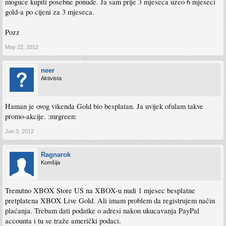
moguce kupiti posebne ponude. Ja sam prije 3 mjeseca uzeo 6 mjeseci
gold-a po cijeni za 3 mjeseca.
Pozz
May 22, 2012
neer
Aktivista
Haman je ovog vikenda Gold bio besplatan. Ja uvijek ofulam takve
promo-akcije. :mrgreen:
Jun 3, 2012
Ragnarok
Komšija
Trenutno XBOX Store US na XBOX-u nudi 1 mjesec besplatne
pretplatena XBOX Live Gold. Ali imam problem da registrujem način
plaćanja. Trebam dati podatke o adresi nakon ukucavanja PayPal
accounta i tu se traže američki podaci.