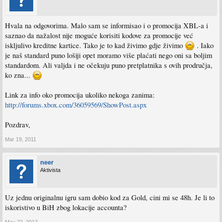
Hvala na odgovorima. Malo sam se informisao i o promocija XBL-a i
saznao da nažalost nije moguće korisiti kodove za promocije već
iskljulivo kreditne kartice. Tako je to kad živimo gdje živimo
. Iako
je naš standard puno lošiji opet moramo više plaćati nego oni sa boljim
standardom. Ali valjda i ne očekuju puno pretplatnika s ovih prodručja,
ko zna...
Link za info oko promocija ukoliko nekoga zanima:
http://forums.xbox.com/36059569/ShowPost.aspx
Pozdrav,
Mar 19, 2011
neer
Aktivista
Uz jednu originalnu igru sam dobio kod za Gold, cini mi se 48h. Je li to
iskoristivo u BiH zbog lokacije accounta?