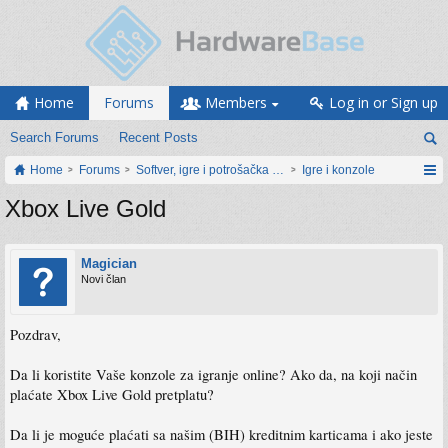
Home
Forums
Members
Log in or Sign up
Search Forums
Recent Posts
Home
Forums
Softver, igre i potrošačka elektronika
Igre i konzole
Xbox Live Gold
Magician
Novi član
Pozdrav,
Da li koristite Vaše konzole za igranje online? Ako da, na koji način
plaćate Xbox Live Gold pretplatu?
Da li je moguće plaćati sa našim (BIH) kreditnim karticama i ako jeste