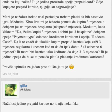
onda na koji način? Ili je jedina preostala opcija prepaid card? Gdje
kupujete prepaid kartice, tj. gdje su najpovoljnije?
Meni je nažalost itekao trial period pa trebam platiti da bih nastavio
igru. Međutim, Xbox live mi je izbacio ponudu da kupim 3 mjeseca a
dobijem jos tri mjeseca besplatno (ukupno 6 mjeseci). Međutim, kada
kliknem "Da, želim kupiti 3 mjeseca i dobiti jos 3 besplatno" dobijem
opcije "Payment type" odnosno kreditnom karticom i opcija "Redeem
Code". Da li to znači da ukoliko kupim prepaid karticu koja važi 3
mjeseca regularno i unesem kod tu da ću ipak dobiti 3+3 odnosno 6
mjeseci? Ili mora biti kartica tako kodirana da daje 3+3 mjeseca? Ili je
jedina opcija da bi se ta ponuda platila plaćanje kreditnom karticom?
Previše upitnika za jedan post ali šta je tu je
Mar 18, 2011
gilla
Aktivista
Nažalost jedino prepaid kartice no to nije neka frka.