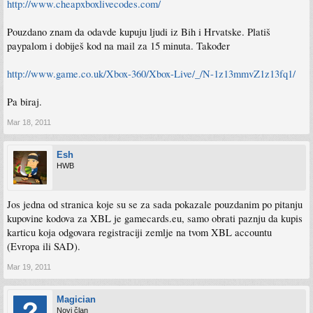
http://www.cheapxboxlivecodes.com/
Pouzdano znam da odavde kupuju ljudi iz Bih i Hrvatske. Platiš
paypalom i dobiješ kod na mail za 15 minuta. Također
http://www.game.co.uk/Xbox-360/Xbox-Live/_/N-1z13mmvZ1z13fq1/
Pa biraj.
Mar 18, 2011
Esh
HWB
Jos jedna od stranica koje su se za sada pokazale pouzdanim po pitanju
kupovine kodova za XBL je gamecards.eu, samo obrati paznju da kupis
karticu koja odgovara registraciji zemlje na tvom XBL accountu
(Evropa ili SAD).
Mar 19, 2011
Magician
Novi član