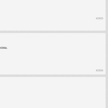
#2805
usima.
#2806