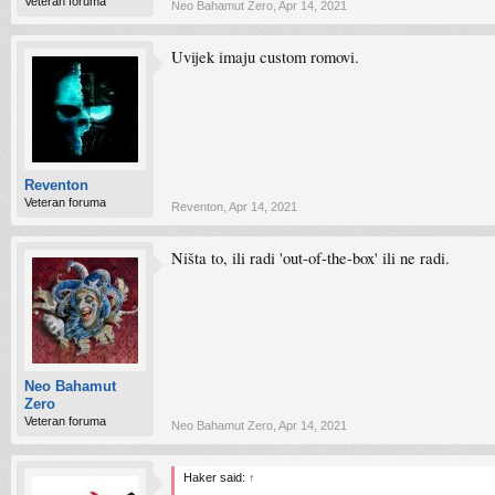
Veteran foruma
Neo Bahamut Zero
,
Apr 14, 2021
Uvijek imaju custom romovi.
Reventon
Veteran foruma
Reventon
,
Apr 14, 2021
Ništa to, ili radi 'out-of-the-box' ili ne radi.
Neo Bahamut
Zero
Veteran foruma
Neo Bahamut Zero
,
Apr 14, 2021
Haker said:
↑