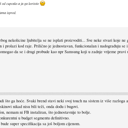
š od cupcake-a ja ga koristio
ljama ispred.
zbog nekolicine ljubitelja se ne isplati proizvoditi... Sve neke stvari koje n
n i prolazi kod raje. Prilično je jednostavan, funkcionalan i nadograđuju se 
omogao da se i drugi probude kao npr Samsung koji u zadnje vrijeme pravi u
di što ga hoće. Svaki brend stavi neki svoj touch na sistem iz više razloga 
 skinovi nikad nisu bili teži, onda dođu i bugovi.
fon, nemam ni FB instaliran, što jednostavnije to bolje.
onkurentni u budget segmentu definitivno.
 bude super specifikacija sa još boljom cijenom.