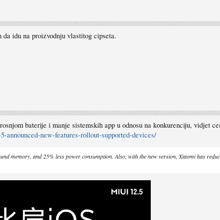
 da idu na proizvodnju vlastitog cipseta.
osnjom baterije i manje sistemskih app u odnosu na konkurenciju, vidjet c
5-announced-new-features-rollout-supported-devices/
und memory, and 25% less power consumption. Also, with the new version, Xiaomi has reduced 