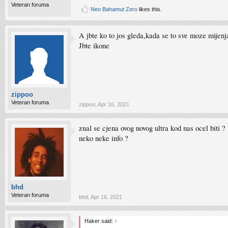
Veteran foruma
Neo Bahamut Zero
likes this.
A jbte ko to jos gleda,kada se to sve moze mijenj
Jbte ikone
zippoo
Veteran foruma
zippoo
,
Apr 16, 2021
znal se cjena ovog novog ultra kod nas ocel biti ?
neko neke info ?
bhd
Veteran foruma
bhd
,
Apr 16, 2021
Haker said:
↑