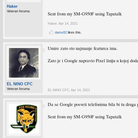
Haker
Veteran foruma
Sent from my SM-G950F using Tapatalk
Haker
,
Apr 14, 2021
dams82
likes this.
Umire zato sto najmanje featurea ima.
Zato je i Google napravio Pixel liniju u kojoj dod
EL NINO CFC
Veteran foruma
EL NINO CFC
,
Apr 14, 2021
Da se Google posveti telefonima bila bi tu druga
Sent from my SM-G950F using Tapatalk