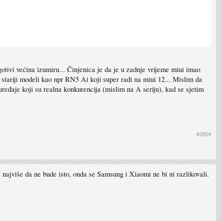
e gotivi većina izumiru... Činjenica je da je u zadnje vrijeme miui imao
i stariji modeli kao npr RN5 Ai koji super radi na miui 12... Mislim da
ređaje koji su realna konkurencija (mislim na A seriju), kad se sjetim
#2804
a najviše da ne bude isto, onda se Samsung i Xiaomi ne bi ni razlikovali.