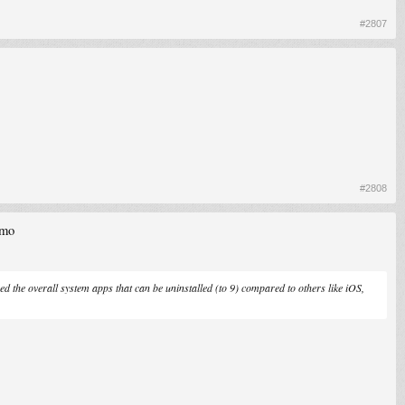
#2807
#2808
emo
the overall system apps that can be uninstalled (to 9) compared to others like iOS,