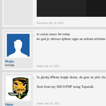
Reventon
,
Apr 16, 2021
to zaista moze bit istina
ko god je obrisao njihove apps na nekom telefonu o
Mujka
Komšija
Mujka
,
Apr 16, 2021
Ja gledaj iPhone kopije ikona, da gore ne piše šta
Sent from my SM-G950F using Tapatalk
Haker
,
Apr 16, 2021
Haker