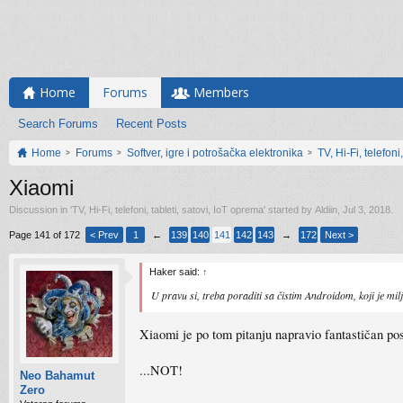
Home
Forums
Members
Search Forums
Recent Posts
Home
Forums
Softver, igre i potrošačka elektronika
TV, Hi-Fi, telefoni
Xiaomi
Discussion in '
TV, Hi-Fi, telefoni, tableti, satovi, IoT oprema
' started by
Aldiin
,
Jul 3, 2018
.
Page 141 of 172
< Prev
1
←
139
140
141
142
143
→
172
Next >
Haker said:
↑
U pravu si, treba poraditi sa čistim Androidom, koji je mi
Xiaomi je po tom pitanju napravio fantastičan po
...NOT!
Neo Bahamut
Zero