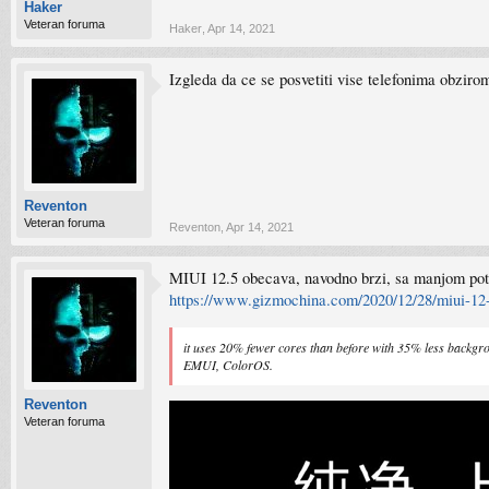
Haker
Veteran foruma
Haker
,
Apr 14, 2021
Izgleda da ce se posvetiti vise telefonima obzirom
Reventon
Veteran foruma
Reventon
,
Apr 14, 2021
MIUI 12.5 obecava, navodno brzi, sa manjom potr
https://www.gizmochina.com/2020/12/28/miui-12-
it uses 20% fewer cores than before with 35% less backgro
EMUI, ColorOS.
Reventon
Veteran foruma