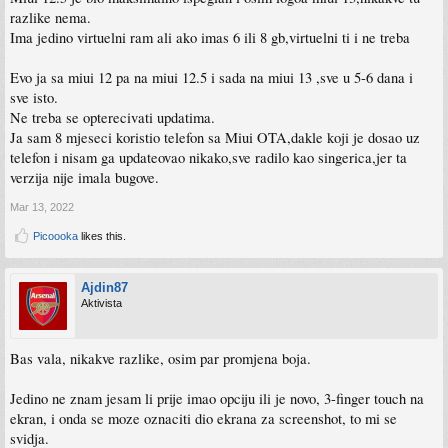
razlike nema.
Ima jedino virtuelni ram ali ako imas 6 ili 8 gb,virtuelni ti i ne treba
Evo ja sa miui 12 pa na miui 12.5 i sada na miui 13 ,sve u 5-6 dana i
sve isto.
Ne treba se opterecivati updatima.
Ja sam 8 mjeseci koristio telefon sa Miui OTA,dakle koji je dosao uz
telefon i nisam ga updateovao nikako,sve radilo kao singerica,jer ta
verzija nije imala bugove.
Mar 13, 2022
Picoooka
likes this.
Ajdin87
Aktivista
Bas vala, nikakve razlike, osim par promjena boja.
Jedino ne znam jesam li prije imao opciju ili je novo, 3-finger touch na
ekran, i onda se moze oznaciti dio ekrana za screenshot, to mi se
svidja.