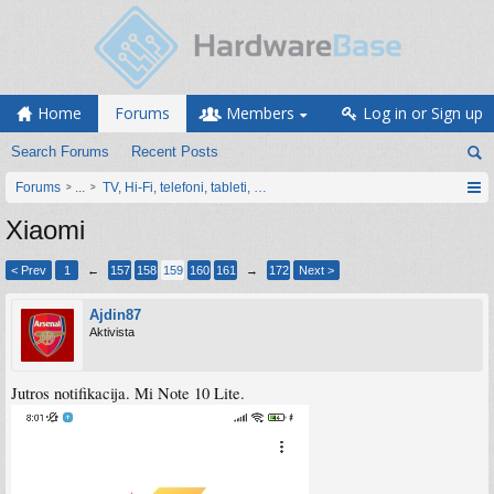
Home
Forums
Members
Log in or Sign up
Search Forums
Recent Posts
Forums
...
TV, Hi-Fi, telefoni, tableti, satovi, IoT oprema
Xiaomi
< Prev
1
←
157
158
159
160
161
→
172
Next >
Ajdin87
Aktivista
Jutros notifikacija. Mi Note 10 Lite.