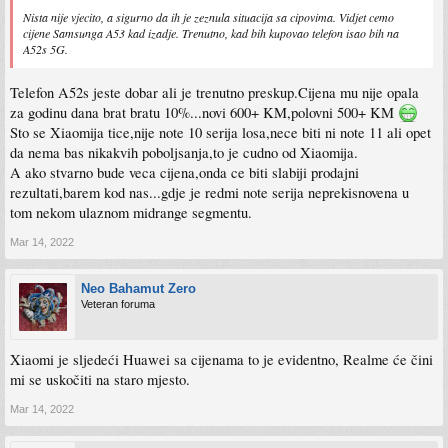
Nista nije vjecito, a sigurno da ih je zeznula situacija sa cipovima. Vidjet cemo
cijene Samsunga A53 kad izadje. Trenutno, kad bih kupovao telefon isao bih na
A52s 5G.
Telefon A52s jeste dobar ali je trenutno preskup.Cijena mu nije opala
za godinu dana brat bratu 10%...novi 600+ KM,polovni 500+ KM
Sto se Xiaomija tice,nije note 10 serija losa,nece biti ni note 11 ali opet
da nema bas nikakvih poboljsanja,to je cudno od Xiaomija.
A ako stvarno bude veca cijena,onda ce biti slabiji prodajni
rezultati,barem kod nas...gdje je redmi note serija neprekisnovena u
tom nekom ulaznom midrange segmentu.
Mar 14, 2022
Neo Bahamut Zero
Veteran foruma
Xiaomi je sljedeći Huawei sa cijenama to je evidentno, Realme će čini
mi se uskočiti na staro mjesto.
Mar 14, 2022