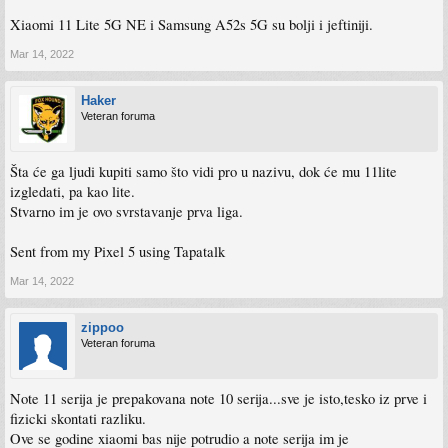
Xiaomi 11 Lite 5G NE i Samsung A52s 5G su bolji i jeftiniji.
Mar 14, 2022
Haker
Veteran foruma
Šta će ga ljudi kupiti samo što vidi pro u nazivu, dok će mu 11lite
izgledati, pa kao lite.
Stvarno im je ovo svrstavanje prva liga.
Sent from my Pixel 5 using Tapatalk
Mar 14, 2022
zippoo
Veteran foruma
Note 11 serija je prepakovana note 10 serija...sve je isto,tesko iz prve i
fizicki skontati razliku.
Ove se godine xiaomi bas nije potrudio a note serija im je