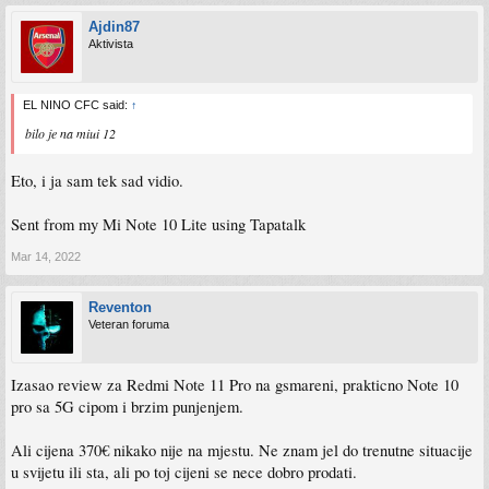
Ajdin87
Aktivista
EL NINO CFC said:
↑
bilo je na miui 12
Eto, i ja sam tek sad vidio.
Sent from my Mi Note 10 Lite using Tapatalk
Mar 14, 2022
Reventon
Veteran foruma
Izasao review za Redmi Note 11 Pro na gsmareni, prakticno Note 10
pro sa 5G cipom i brzim punjenjem.
Ali cijena 370€ nikako nije na mjestu. Ne znam jel do trenutne situacije
u svijetu ili sta, ali po toj cijeni se nece dobro prodati.