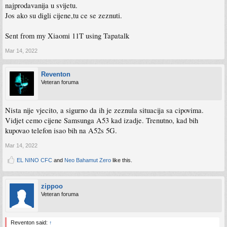
najprodavanija u svijetu.
Jos ako su digli cijene,tu ce se zeznuti.
Sent from my Xiaomi 11T using Tapatalk
Mar 14, 2022
Reventon
Veteran foruma
Nista nije vjecito, a sigurno da ih je zeznula situacija sa cipovima.
Vidjet cemo cijene Samsunga A53 kad izadje. Trenutno, kad bih
kupovao telefon isao bih na A52s 5G.
Mar 14, 2022
EL NINO CFC
and
Neo Bahamut Zero
like this.
zippoo
Veteran foruma
Reventon said:
↑