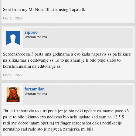
Sent from my Mi Note 10 Lite using Tapatalk
Mar 13, 2022
zippoo
Veteran foruma
Screenshoot sa 3 prsta ima godinama a evo kada napravis ss pa kliknes
na sliku,imas i editovanje ss...e to ne znam je li bilo prije,slabo to
koristim,mislim na editovanje ss
Mar 13, 2022
forzamilan
Veteran foruma
Jbt ja i zaboravio to s tri prsta jer je bio neki update na mome poco x3
pa je to bilo ukinuto evo nedavno bio neki update sad sam na 12.5.5
radi sve dobro imam opet taj tri finger screenshot cak i notifikacije
normalno sad rade sto je najveca zamjerka mi bila.