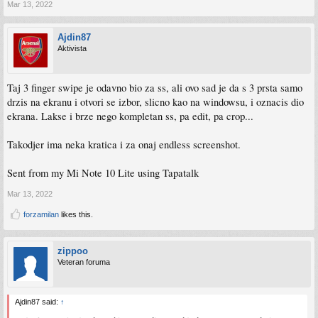
Mar 13, 2022
Ajdin87
Aktivista
Taj 3 finger swipe je odavno bio za ss, ali ovo sad je da s 3 prsta samo
drzis na ekranu i otvori se izbor, slicno kao na windowsu, i oznacis dio
ekrana. Lakse i brze nego kompletan ss, pa edit, pa crop...
Takodjer ima neka kratica i za onaj endless screenshot.
Sent from my Mi Note 10 Lite using Tapatalk
Mar 13, 2022
forzamilan
likes this.
zippoo
Veteran foruma
Ajdin87 said:
↑