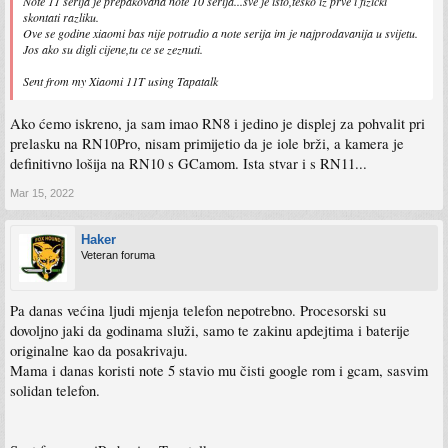
Note 11 serija je prepakovana note 10 serija...sve je isto,tesko iz prve i fizicki
skontati razliku.
Ove se godine xiaomi bas nije potrudio a note serija im je najprodavanija u svijetu.
Jos ako su digli cijene,tu ce se zeznuti.
Sent from my Xiaomi 11T using Tapatalk
Ako ćemo iskreno, ja sam imao RN8 i jedino je displej za pohvalit pri
prelasku na RN10Pro, nisam primijetio da je iole brži, a kamera je
definitivno lošija na RN10 s GCamom. Ista stvar i s RN11...
Mar 15, 2022
Haker
Veteran foruma
Pa danas većina ljudi mjenja telefon nepotrebno. Procesorski su
dovoljno jaki da godinama služi, samo te zakinu apdejtima i baterije
originalne kao da posakrivaju.
Mama i danas koristi note 5 stavio mu čisti google rom i gcam, sasvim
solidan telefon.