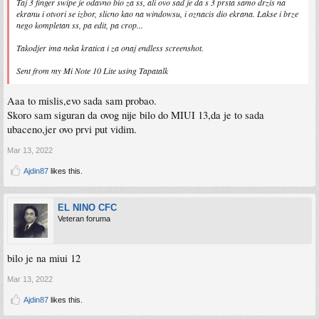
Taj 3 finger swipe je odavno bio za ss, ali ovo sad je da s 3 prsta samo drzis na
ekranu i otvori se izbor, slicno kao na windowsu, i oznacis dio ekrana. Lakse i brze
nego kompletan ss, pa edit, pa crop...
Takodjer ima neka kratica i za onaj endless screenshot.
Sent from my Mi Note 10 Lite using Tapatalk
Aaa to mislis,evo sada sam probao.
Skoro sam siguran da ovog nije bilo do MIUI 13,da je to sada
ubaceno,jer ovo prvi put vidim.
Mar 13, 2022
Ajdin87
likes this.
EL NINO CFC
Veteran foruma
bilo je na miui 12
Mar 13, 2022
Ajdin87
likes this.