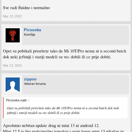
Sve radi fluidno i normalno
Mar 13, 2022
Picoooka
Komšija
Opet su pobrkali prioritete tako da Mi 10T/Pro nema ni u second batch
dok neki jeftiniji i stariji modeli su vec dobili ili ce prije dobiti.
Mar 13, 2022
zippoo
Veteran foruma
Picoooka said:
↑
Opet su pobrkali prioritete tako da Mi 10T/Pro nema ni u second batch dok neki
jeftiniji i stariji modeli su vec dobili ili ce prije dobiti.
Apsolutno nebitan update drug ni miui 13 ni android 12.
Miui 12.5 je bio maksimalno ispeglan i osim logoa miui 13,nikakve tu