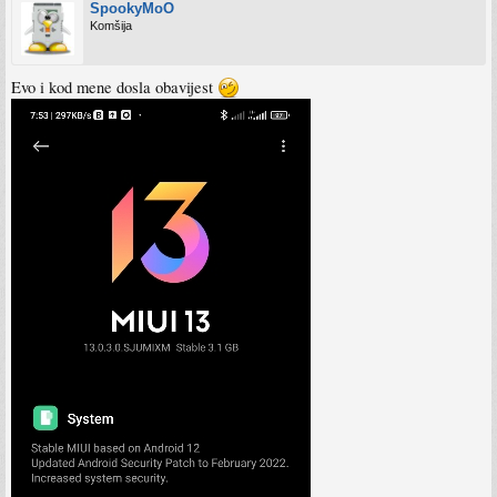
SpookyMoO
Komšija
Evo i kod mene dosla obavijest