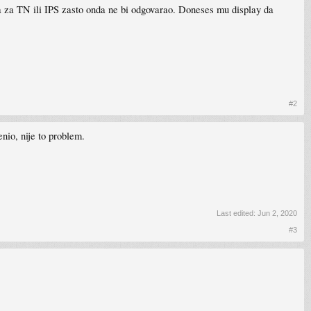
ja za TN ili IPS zasto onda ne bi odgovarao. Doneses mu display da
#2
enio, nije to problem.
Last edited:
Jun 2, 2020
#3