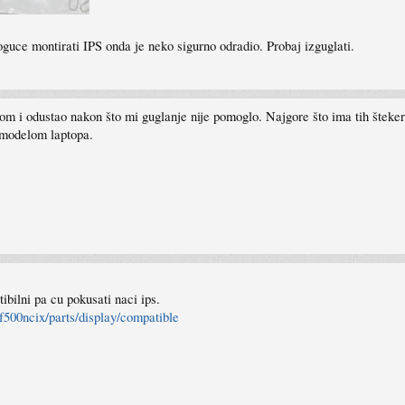
guce montirati IPS onda je neko sigurno odradio. Probaj izguglati.
om i odustao nakon što mi guglanje nije pomoglo. Najgore što ima tih štekera s
m modelom laptopa.
ilni pa cu pokusati naci ips.
1f500ncix/parts/display/compatible