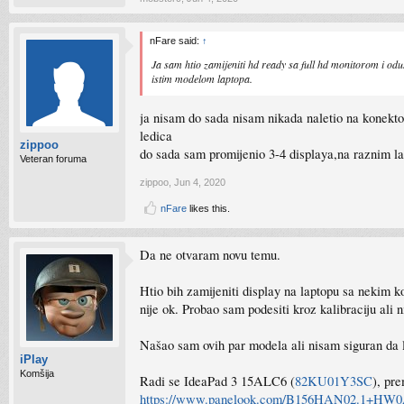
nFare said:
↑
Ja sam htio zamijeniti hd ready sa full hd monitorom i odust
istim modelom laptopa.
ja nisam do sada nisam nikada naletio na konektor s
ledica
zippoo
do sada sam promijenio 3-4 displaya,na raznim l
Veteran foruma
zippoo
,
Jun 4, 2020
nFare
likes this.
Da ne otvaram novu temu.
Htio bih zamijeniti display na laptopu sa nekim
nije ok. Probao sam podesiti kroz kalibraciju ali n
Našao sam ovih par modela ali nisam siguran da li
iPlay
Komšija
Radi se IdeaPad 3 15ALC6 (
82KU01Y3SC
), pr
https://www.panelook.com/B156HAN02.1+HW