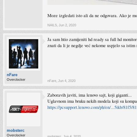
Moze izgledati isto ali da ne odgovara. Ako je mo
NAILS
,
Jun 2, 2020
Ja sam htio zamijeniti hd ready sa full hd monitor
znati da li je negdje već nekome uspjelo sa isti
nFare
Overclocker
nFare
,
Jun 4, 2020
Zaboravih javiti, ima lenovo sajt, koji giganti...
Uglavnom ima bruku nekih modela koji su kompatib
https://pcsupport.lenovo.com/ph/en/...5ikb/81f5/8
mobsterc
Overclocker
mobsterc
,
Jun 4, 2020