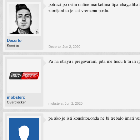
potrazi po ovim online marketima tipa ebay,alibab
zamijeni to je sat vremena posla.
Decerto
Komšija
Decerto
,
Jun 2, 2020
Pa na ebayu i pregovaram, pita me hocu li tn ili i
mobsterc
Overclocker
mobsterc
,
Jun 2, 2020
pa ako je isti konektor,onda ne bi trebalo imati ve