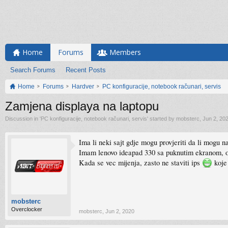
Home
Forums
Members
Search Forums
Recent Posts
Home
Forums
Hardver
PC konfiguracije, notebook računari, servis
Zamjena displaya na laptopu
Discussion in '
PC konfiguracije, notebook računari, servis
' started by
mobsterc
,
Jun 2, 20
Ima li neki sajt gdje mogu provjeriti da li mogu n
Imam lenovo ideapad 330 sa puknutim ekranom, orig
Kada se vec mijenja, zasto ne staviti ips
koje
mobsterc
Overclocker
mobsterc
,
Jun 2, 2020