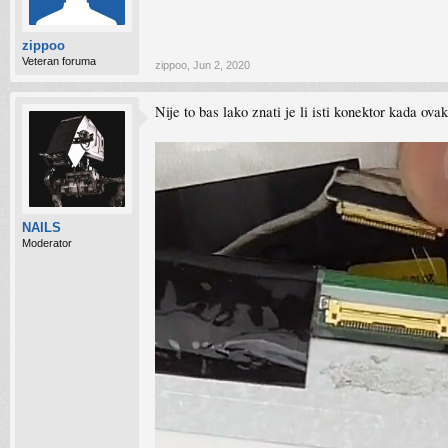
zippoo
Veteran foruma
zippoo
,
Jun 2, 2020
Nije to bas lako znati je li isti konektor kada ova
NAILS
Moderator