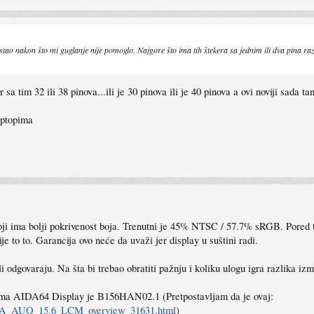
ao nakon što mi guglanje nije pomoglo. Najgore što ima tih štekera sa jednim ili dva pina razlik
a tim 32 ili 38 pinova...ili je 30 pinova ili je 40 pinova a ovi noviji sada t
aptopima
 koji ima bolji pokrivenost boja. Trenutni je 45% NTSC / 57.7% sRGB. Pore
ije to to. Garancija ovo neće da uvaži jer display u suštini radi.
 odgovaraju. Na šta bi trebao obratiti pažnju i koliku ulogu igra razlika izm
ema AIDA64 Display je B156HAN02.1 (Pretpostavljam da je ovaj:
0A_AUO_15.6_LCM_overview_31631.html
)