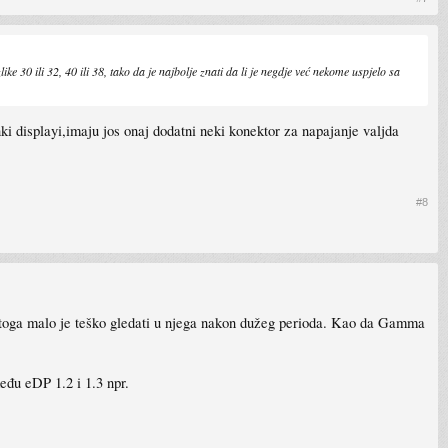
e 30 ili 32, 40 ili 38, tako da je najbolje znati da li je negdje već nekome uspjelo sa
anki displayi,imaju jos onaj dodatni neki konektor za napajanje valjda
#8
d toga malo je teško gledati u njega nakon dužeg perioda. Kao da Gamma
eđu eDP 1.2 i 1.3 npr.