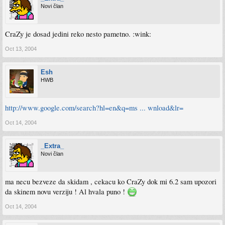
Novi član
CraZy je dosad jedini reko nesto pametno. :wink:
Oct 13, 2004
Esh
HWB
http://www.google.com/search?hl=en&q=ms ... wnload&lr=
Oct 14, 2004
_Extra_
Novi član
ma necu bezveze da skidam , cekacu ko CraZy dok mi 6.2 sam upozori
da skinem novu verziju ! Al hvala puno !
Oct 14, 2004