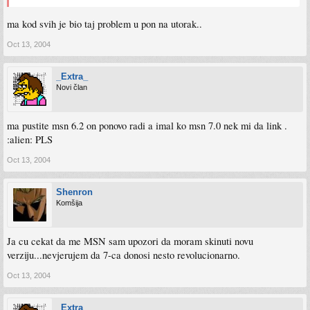
ma kod svih je bio taj problem u pon na utorak..
Oct 13, 2004
_Extra_
Novi član
ma pustite msn 6.2 on ponovo radi a imal ko msn 7.0 nek mi da link .
:alien: PLS
Oct 13, 2004
Shenron
Komšija
Ja cu cekat da me MSN sam upozori da moram skinuti novu
verziju...nevjerujem da 7-ca donosi nesto revolucionarno.
Oct 13, 2004
_Extra_