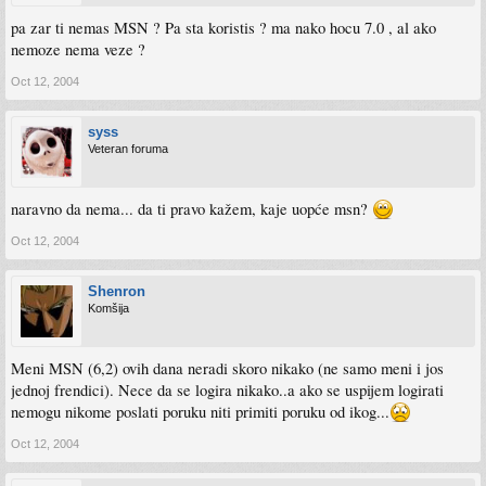
pa zar ti nemas MSN ? Pa sta koristis ? ma nako hocu 7.0 , al ako
nemoze nema veze ?
Oct 12, 2004
syss
Veteran foruma
naravno da nema... da ti pravo kažem, kaje uopće msn?
Oct 12, 2004
Shenron
Komšija
Meni MSN (6,2) ovih dana neradi skoro nikako (ne samo meni i jos
jednoj frendici). Nece da se logira nikako..a ako se uspijem logirati
nemogu nikome poslati poruku niti primiti poruku od ikog...
Oct 12, 2004