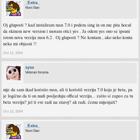
_Extra_
Novi član
Oj gluposti ? kad instaliram msn 7.0 i podem sing in on me pita hocul
da skinem new version i moram otici yes . Ja odem yes ono se ipsuni
istom nova verzija msn 6.2 . Oj gluposti ? Ne kontam , ako neko konta
neka mi objasni !!
Oct 12, 2004
syss
Veteran foruma
nije da sam ikad koristio msn, ali ti koristiš verziju 7.0 koja je beta, pa
je logično da ti on nudi posljednju offical verziju... zašto si zapeo za tu
beta verziju? jel ti sve radi na staroj? ak radi, čemu mijenjati?
Oct 12, 2004
_Extra_
Novi član