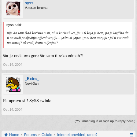
syss
Veteran foruma
syss said:
nije da sam ikad koristio msn, ali ti koristiš verziju 7.0 koja je beta, pa je logično da
ti on nudi posljednju offical verziju... zašto si zapeo za tu beta verziju? jel ti sve radi
na staroj? ak radi, čemu mijenjati?
šta je onda ovo gore što sam ti reko odmah?!
Oct 14, 2004
_Extra_
Novi član
Pa upravu si ! SySS :wink:
Oct 14, 2004
(You must log in or sign up to reply here.)
Home
Forums
Ostalo
Internet provideri, umrežavanje i web servisi