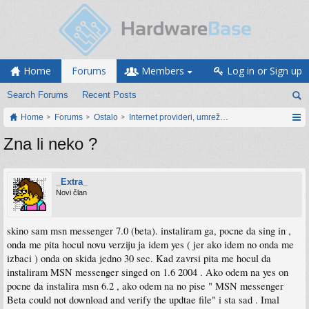
Home
Forums
Members
Log in or Sign up
Search Forums
Recent Posts
Home
Forums
Ostalo
Internet provideri, umrežavanje i web servisi
Zna li neko ?
_Extra_
Novi član
skino sam msn messenger 7.0 (beta). instaliram ga, pocne da sing in ,
onda me pita hocul novu verziju ja idem yes ( jer ako idem no onda me
izbaci ) onda on skida jedno 30 sec. Kad zavrsi pita me hocul da
instaliram MSN messenger singed on 1.6 2004 . Ako odem na yes on
pocne da instalira msn 6.2 , ako odem na no pise " MSN messenger
Beta could not download and verify the updtae file" i sta sad . Imal