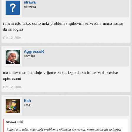
strawa
Aktivista
i meni isto tako, ocito neki problem s njihovim serverom, nema sanse
da se logira
Oct 12, 2004
AggressoR
Komšija
ma citav msn u zadnje vrijeme zeza. izgleda su im serveri previse
optereceni
Oct 12, 2004
Esh
HWB
strawa said:
i meni isto tako, ocito neki problem s njihovim serverom, nema sanse da se logira