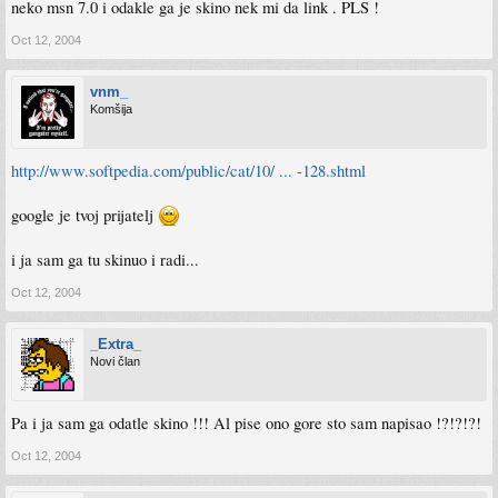
neko msn 7.0 i odakle ga je skino nek mi da link . PLS !
Oct 12, 2004
vnm_
Komšija
http://www.softpedia.com/public/cat/10/ ... -128.shtml
google je tvoj prijatelj
i ja sam ga tu skinuo i radi...
Oct 12, 2004
_Extra_
Novi član
Pa i ja sam ga odatle skino !!! Al pise ono gore sto sam napisao !?!?!?!
Oct 12, 2004