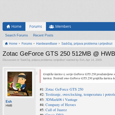
Home
Forums
Members
Search Forums
Recent Posts
Home
Forums
HardwareBase
Sadržaj, prijava problema i prijedlozi
Zotac GeForce GTS 250 512MB @ HW
Discussion in '
Sadržaj, prijava problema i prijedlozi
' started by
Esh
,
Apr 14, 2009
.
Grafičke kartice iz serije GeForce GTS 250 predstavljene 
kartica. Testirali smo GeForce GTS 250 grafičku karticu
#1:
Zotac GeForce GTS 250
#2:
Testiranje, overclocking, temperatura i potroš
#3:
3DMark06 i Vantage
Esh
#4:
Company of Heroes
HWB
#5:
Call of Juarez
#6:
Crysis DX9