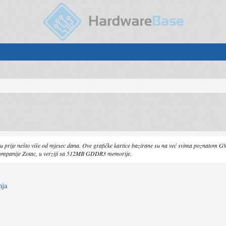
B
su prije nešto više od mjesec dana. Ove grafičke kartice bazirane su na već svima poznatom G
 kompanije Zotac, u verziji sa 512MB GDDR3 memorije.
nja