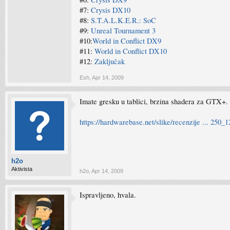
#7:
Crysis DX10
#8:
S.T.A.L.K.E.R.: SoC
#9:
Unreal Tournament 3
#10:
World in Conflict DX9
#11:
World in Conflict DX10
#12:
Zaključak
Esh
,
Apr 14, 2009
Imate gresku u tablici, brzina shadera za GTX+.
https://hardwarebase.net/slike/recenzije ... 250_1
h2o
Aktivista
h2o
,
Apr 14, 2009
Ispravljeno, hvala.