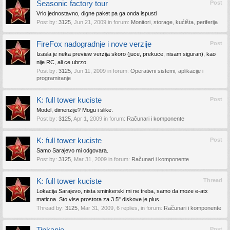
Seasonic factory tour
Post
Vrlo jednostavno, digne paket pa ga onda ispusti
Post by:
3125
,
Jun 21, 2009
in forum:
Monitori, storage, kućišta, periferija
FireFox nadogradnje i nove verzije
Post
Izasla je neka preview verzija skoro (juce, prekuce, nisam siguran), kao
nije RC, ali ce ubrzo.
Post by:
3125
,
Jun 11, 2009
in forum:
Operativni sistemi, aplikacije i
programiranje
K: full tower kuciste
Post
Model, dimenzije? Mogu i slike.
Post by:
3125
,
Apr 1, 2009
in forum:
Računari i komponente
K: full tower kuciste
Post
Samo Sarajevo mi odgovara.
Post by:
3125
,
Mar 31, 2009
in forum:
Računari i komponente
K: full tower kuciste
Thread
Lokacija Sarajevo, nista sminkerski mi ne treba, samo da moze e-atx
maticna. Sto vise prostora za 3.5" diskove je plus.
Thread by:
3125
,
Mar 31, 2009
, 6 replies, in forum:
Računari i komponente
Post