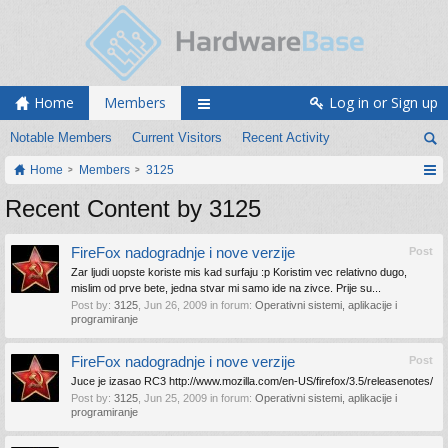
Home
Members
Log in or Sign up
Notable Members
Current Visitors
Recent Activity
Home
Members
3125
Recent Content by 3125
FireFox nadogradnje i nove verzije
Post
Zar ljudi uopste koriste mis kad surfaju :p Koristim vec relativno dugo,
mislim od prve bete, jedna stvar mi samo ide na zivce. Prije su...
Post by:
3125
,
Jun 26, 2009
in forum:
Operativni sistemi, aplikacije i
programiranje
FireFox nadogradnje i nove verzije
Post
Juce je izasao RC3 http://www.mozilla.com/en-US/firefox/3.5/releasenotes/
Post by:
3125
,
Jun 25, 2009
in forum:
Operativni sistemi, aplikacije i
programiranje