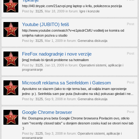
Tipkanje
http://i40.tinypic.com/21azvpi.png laptop u krilu, polulezeca pozicija
Post by:
3125
,
Mar 18, 2009
in forum:
Igre i konzole
Youtube (JUBITO) fetiš
Post
http://www.youtube.com/watch?v=e1pisdrCbfU voditelj se komira od
smijeha nakon poziva u studio
Post by:
3125
,
Mar 1, 2009
in forum:
Generalna diskusija
FireFox nadogradnje i nove verzije
Post
[img] trebalo bi rijesiti probleme sa hotmailom
Post by:
3125
,
Jan 13, 2009
in forum:
Operativni sistemi, aplikacije i
programiranje
Microsoft reklama sa Seinfeldom i Gatesom
Post
Apsolutno se slazem (iako to nije tema bas, ali valjda imam oprostenje
jedno :p ). Seinfelda sam par puta (bukvalno na silu) pokusao gledati i ne...
Post by:
3125
,
Sep 9, 2008
in forum:
Generalna diskusija
Google Chrome browser
Post
Re: Dostupna prva beta Google Chrome browsera Povlacim ovo, otkrio
sam "recently closed tabs" u donjem desnom cosku kad se otvori novi tab
:)
Post by:
3125
,
Sep 3, 2008
in forum:
Operativni sistemi, aplikacije i
programiranje