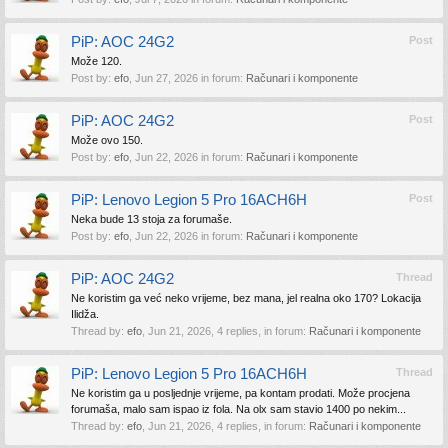
PiP: AOC 24G2
Post
Može 120.
Post by:
efo
,
Jun 27, 2026
in forum:
Računari i komponente
PiP: AOC 24G2
Post
Može ovo 150.
Post by:
efo
,
Jun 22, 2026
in forum:
Računari i komponente
PiP: Lenovo Legion 5 Pro 16ACH6H
Post
Neka bude 13 stoja za forumaše.
Post by:
efo
,
Jun 22, 2026
in forum:
Računari i komponente
PiP: AOC 24G2
Thread
Ne koristim ga već neko vrijeme, bez mana, jel realna oko 170? Lokacija
Ilidža.
Thread by:
efo
,
Jun 21, 2026
, 4 replies, in forum:
Računari i komponente
PiP: Lenovo Legion 5 Pro 16ACH6H
Thread
Ne koristim ga u posljednje vrijeme, pa kontam prodati. Može procjena
forumaša, malo sam ispao iz fola. Na olx sam stavio 1400 po nekim...
Thread by:
efo
,
Jun 21, 2026
, 4 replies, in forum:
Računari i komponente