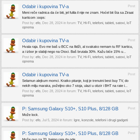
Odabir i kupovina TV-a
Post
Meni reče radnica da će biti, jel fulila il nije ne znam. Hoćel bit šta sa Ziraat
karticom :oops:
Post by:
efo
,
Dec 28, 2024
in forum:
TV, Hi-Fi, telefoni, tableti, satovi, IoT
oprema
Odabir i kupovina TV-a
Post
Hvala raja. Evo me baš u BCC na Ilidži, al svakako nemam tu RF karticu,
a i izbor je slabiji nego na Otoci. Baš brutala 30%. Kažu biće 15% u...
Post by:
efo
,
Dec 28, 2024
in forum:
TV, Hi-Fi, telefoni, tableti, satovi, IoT
oprema
Odabir i kupovina TV-a
Post
Selamun alejkum momci. Kratko pitanje, koji je trenutni best buy TV, do
nekih milju maraka, poželjno oko 7 stoja, ulazi u obzir i BHT na rate i...
Post by:
efo
,
Dec 28, 2024
in forum:
TV, Hi-Fi, telefoni, tableti, satovi, IoT
oprema
P: Samsung Galaxy S10+, S10 Plus, 8/128 GB
Post
Može lock.
Post by:
efo
,
Jul 5, 2024
in forum:
Igre, konzole, telefoni i drugi gadgeti
P: Samsung Galaxy S10+, S10 Plus, 8/128 GB
Post
Može ovo za 70, hajmo raja da ode.