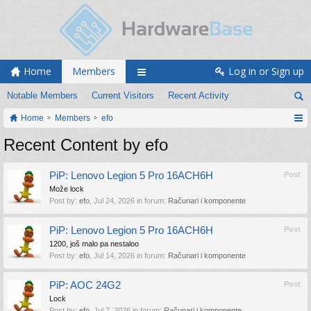
Home
Members
Log in or Sign up
Notable Members
Current Visitors
Recent Activity
Home
Members
efo
Recent Content by efo
PiP: Lenovo Legion 5 Pro 16ACH6H
Post
Može lock
Post by:
efo
,
Jul 24, 2026
in forum:
Računari i komponente
PiP: Lenovo Legion 5 Pro 16ACH6H
Post
1200, još malo pa nestaloo
Post by:
efo
,
Jul 14, 2026
in forum:
Računari i komponente
PiP: AOC 24G2
Post
Lock
Post by:
efo
,
Jul 7, 2026
in forum:
Računari i komponente