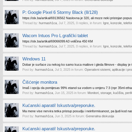
P: Google Pixel 6 Stormy Black (8/128)
https://olx.ba/artikal/69136562 Naslovna je 320, ali moze neki pristojan popu
Thread by:
hurmash1ca
,
Jul 7, 2025
, 0 replies, in forum:
Igre, konzole, telefon
Wacom Intuos Pro L grafički tablet
https://olx.ba/artikal/69066099 A3 veličina 450 KM
Thread by:
hurmash1ca
,
Jul 7, 2025
, 0 replies, in forum:
Igre, konzole, telefon
Windows 11
Dobar je surface za nekog ko samo kuca mailove i gleda filmove - display je to
Post by:
hurmash1ca
,
Jul 3, 2025
in forum:
Operativni sistemi, aplikacije i p
Čišćenje monitora
Imaš i opciju da pomijesas 99% etanol sa vodom u omjeru 7:3 (npr 35ml etha
Post by:
hurmash1ca
,
Jun 15, 2025
in forum:
Monitori, storage, kućišta, perif
Kućanski aparati! Iskustva/preporuke.
Ma mene vise nervira tetka pristup posudju i neinformisanost, pa ljudi kod nas
Post by:
hurmash1ca
,
Jun 3, 2025
in forum:
Generalna diskusija
Kućanski aparati! Iskustva/preporuke.