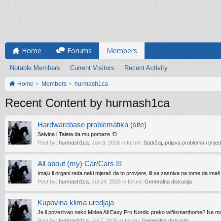
Home
Forums
Members
Notable Members
Current Visitors
Recent Activity
Home
Members
hurmash1ca
Recent Content by hurmash1ca
Hardwarebase problematika (site)
Selvina i Taleta da mu pomaze :D
Post by:
hurmash1ca
,
Jan 9, 2026
in forum:
Sadržaj, prijava problema i prijed
All about (my) Car/Cars !!!
Imaju li organi reda neki mjerač da to provjere, ili se zasniva na tome da imaš
Post by:
hurmash1ca
,
Jul 24, 2025
in forum:
Generalna diskusija
Kupovina klima uredjaja
Je li povezivao neko Midea All Easy Pro Nordic preko wifi/smarthome? Ne 
Post by:
hurmash1ca
,
Jul 7, 2025
in forum:
Generalna diskusija