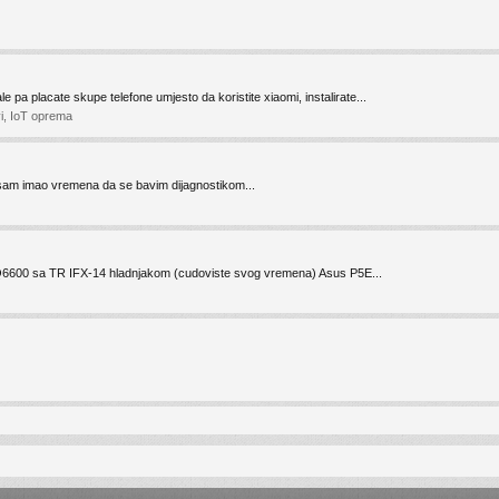
pa placate skupe telefone umjesto da koristite xiaomi, instalirate...
ovi, IoT oprema
 nisam imao vremena da se bavim dijagnostikom...
el Q6600 sa TR IFX-14 hladnjakom (cudoviste svog vremena) Asus P5E...