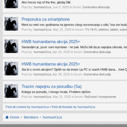
Ako hoces top of the line, gledaj Silit.
Post by:
hurmash1ca
,
Jun 3, 2025
in forum:
Generalna diskusija
Preporuka za smartphone
Meni su neki vec godinama na ignoreu zbog rezonovanja u stilu "sta ste budale 
Post by:
hurmash1ca
,
May 22, 2025
in forum:
TV, Hi-Fi, telefoni, tableti, sat
HWB humanitarna akcija 2025+
Sastavljen je, jucer sam isprobao - ne pali. Može biti da je napojna ciknula,
Post by:
hurmash1ca
,
Apr 29, 2025
in forum:
Generalna diskusija
HWB humanitarna akcija 2025+
Sta bi s ovom akcijom? Sjetih se da imam i ja PC iz starih HWB dana... Int
Post by:
hurmash1ca
,
Apr 28, 2025
in forum:
Generalna diskusija
Trazim napojnu za posudbu (Sa)
Kolega se ponudio, i mnogo hvala. Problem riješen.
Post by:
hurmash1ca
,
Mar 23, 2025
in forum:
Računari i komponente
Find all content by hurmash1ca
Find all threads by hurmash1ca
Home
Members
hurmash1ca