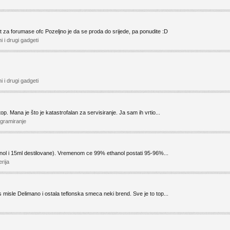
st za forumase ofc Pozeljno je da se proda do srijede, pa ponudite :D
i i drugi gadgeti
i i drugi gadgeti
p. Mana je što je katastrofalan za servisiranje. Ja sam ih vrtio...
rogramiranje
nol i 15ml destilovane). Vremenom ce 99% ethanol postati 95-96%...
erija
 misle Delimano i ostala teflonska smeca neki brend. Sve je to top...