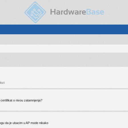
lozi
 certifikat o nivou zatamnjenja?
mogu da je ubacim u AP mode nikako