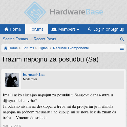
Home
Forums
Members
Log in or Sign up
Search Forums
Recent Posts
Home
Forums
Oglasi
Računari i komponente
Trazim napojnu za posudbu (Sa)
hurmash1ca
Moderator
Ima li neko slucajno napojnu za posuditi u Sarajevu danas-sutra u
dijagnosticke svrhe?
Ja odavno nisam na desktopu, a treba mi da provjerim je li riknula
napojna na jednom racunaru i ne kupuje mi se nova bez da znam da
treba... Vracam do srijede.
Mar 17, 2025