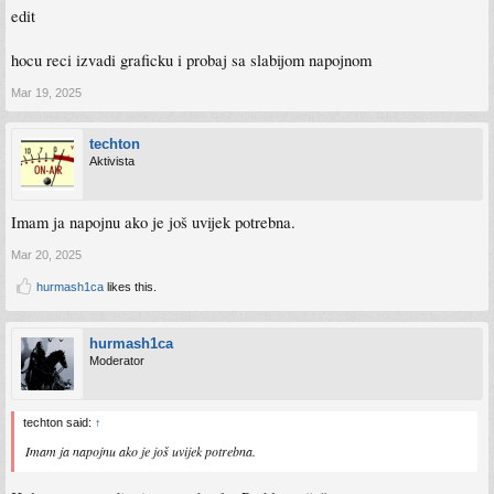
edit
hocu reci izvadi graficku i probaj sa slabijom napojnom
Mar 19, 2025
techton
Aktivista
Imam ja napojnu ako je još uvijek potrebna.
Mar 20, 2025
hurmash1ca
likes this.
hurmash1ca
Moderator
techton said:
↑
Imam ja napojnu ako je još uvijek potrebna.