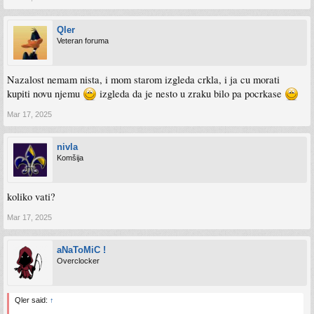
Qler
Veteran foruma
Nazalost nemam nista, i mom starom izgleda crkla, i ja cu morati
kupiti novu njemu
izgleda da je nesto u zraku bilo pa pocrkase
Mar 17, 2025
nivla
Komšija
koliko vati?
Mar 17, 2025
aNaToMiC !
Overclocker
Qler said:
↑