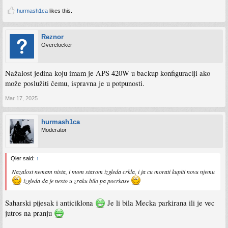
hurmash1ca
likes this.
Reznor
Overclocker
Nažalost jedina koju imam je APS 420W u backup konfiguraciji ako
može poslužiti čemu, ispravna je u potpunosti.
Mar 17, 2025
hurmash1ca
Moderator
Qler said:
↑
Nazalost nemam nista, i mom starom izgleda crkla, i ja cu morati kupiti novu njemu
izgleda da je nesto u zraku bilo pa pocrkase
Saharski pijesak i anticiklona
Je li bila Mecka parkirana ili je vec
jutros na pranju