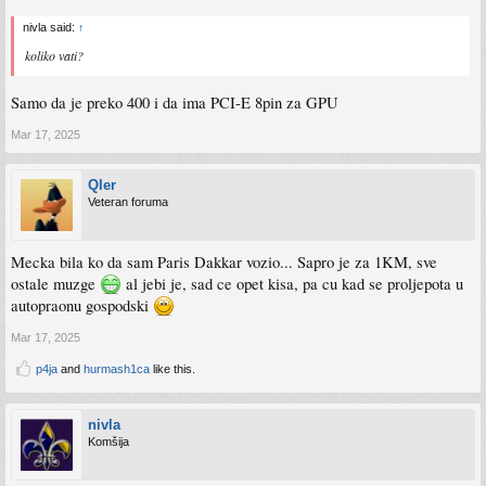
nivla said:
↑
koliko vati?
Samo da je preko 400 i da ima PCI-E 8pin za GPU
Mar 17, 2025
Qler
Veteran foruma
Mecka bila ko da sam Paris Dakkar vozio... Sapro je za 1KM, sve
ostale muzge
al jebi je, sad ce opet kisa, pa cu kad se proljepota u
autopraonu gospodski
Mar 17, 2025
p4ja
and
hurmash1ca
like this.
nivla
Komšija