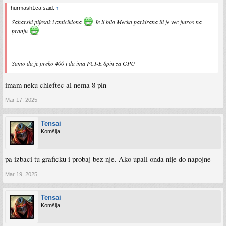
hurmash1ca said:
↑
Saharski pijesak i anticiklona
Je li bila Mecka parkirana ili je vec jutros na
pranju
Samo da je preko 400 i da ima PCI-E 8pin za GPU
imam neku chieftec al nema 8 pin
Mar 17, 2025
Tensai
Komšija
pa izbaci tu graficku i probaj bez nje. Ako upali onda nije do napojne
Mar 19, 2025
Tensai
Komšija