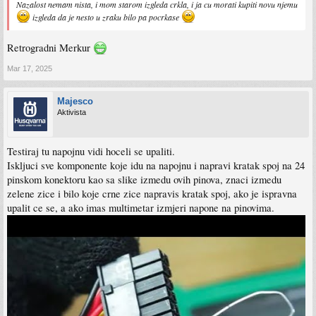
Nazalost nemam nista, i mom starom izgleda crkla, i ja cu morati kupiti novu njemu
izgleda da je nesto u zraku bilo pa pocrkase
Retrogradni Merkur
Mar 17, 2025
Majesco
Aktivista
Testiraj tu napojnu vidi hoceli se upaliti.
Iskljuci sve komponente koje idu na napojnu i napravi kratak spoj na 24
pinskom konektoru kao sa slike izmedu ovih pinova, znaci izmedu
zelene zice i bilo koje crne zice napravis kratak spoj, ako je ispravna
upalit ce se, a ako imas multimetar izmjeri napone na pinovima.