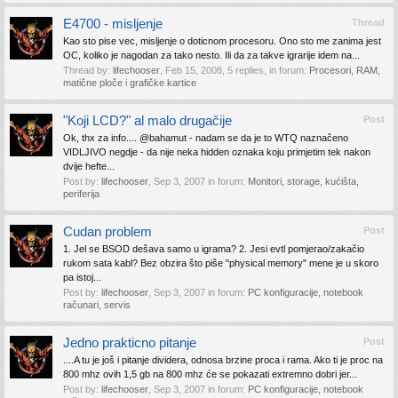
E4700 - misljenje
Thread
Kao sto pise vec, misljenje o doticnom procesoru. Ono sto me zanima jest
OC, koliko je nagodan za tako nesto. Ili da za takve igrarije idem na...
Thread by:
lifechooser
,
Feb 15, 2008
, 5 replies, in forum:
Procesori, RAM,
matične ploče i grafičke kartice
"Koji LCD?" al malo drugačije
Post
Ok, thx za info.... @bahamut - nadam se da je to WTQ naznačeno
VIDLJIVO negdje - da nije neka hidden oznaka koju primjetim tek nakon
dvije hefte...
Post by:
lifechooser
,
Sep 3, 2007
in forum:
Monitori, storage, kućišta,
periferija
Cudan problem
Post
1. Jel se BSOD dešava samo u igrama? 2. Jesi evtl pomjerao/zakačio
rukom sata kabl? Bez obzira što piše "physical memory" mene je u skoro
pa istoj...
Post by:
lifechooser
,
Sep 3, 2007
in forum:
PC konfiguracije, notebook
računari, servis
Jedno prakticno pitanje
Post
....A tu je još i pitanje dividera, odnosa brzine proca i rama. Ako ti je proc na
800 mhz ovih 1,5 gb na 800 mhz će se pokazati extremno dobri jer...
Post by:
lifechooser
,
Sep 3, 2007
in forum:
PC konfiguracije, notebook