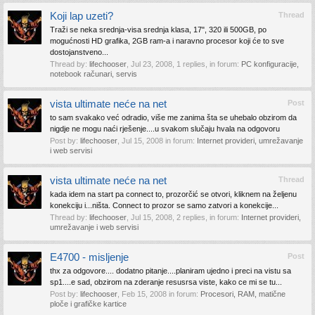
Koji lap uzeti?
Thread
Traži se neka srednja-visa srednja klasa, 17", 320 ili 500GB, po
mogućnosti HD grafika, 2GB ram-a i naravno procesor koji će to sve
dostojanstveno...
Thread by:
lifechooser
,
Jul 23, 2008
, 1 replies, in forum:
PC konfiguracije,
notebook računari, servis
vista ultimate neće na net
Post
to sam svakako već odradio, više me zanima šta se uhebalo obzirom da
nigdje ne mogu naći rješenje....u svakom slučaju hvala na odgovoru
Post by:
lifechooser
,
Jul 15, 2008
in forum:
Internet provideri, umrežavanje
i web servisi
vista ultimate neće na net
Thread
kada idem na start pa connect to, prozorčić se otvori, kliknem na željenu
konekciju i...ništa. Connect to prozor se samo zatvori a konekcije...
Thread by:
lifechooser
,
Jul 15, 2008
, 2 replies, in forum:
Internet provideri,
umrežavanje i web servisi
E4700 - misljenje
Post
thx za odgovore.... dodatno pitanje....planiram ujedno i preci na vistu sa
sp1....e sad, obzirom na zderanje resusrsa viste, kako ce mi se tu...
Post by:
lifechooser
,
Feb 15, 2008
in forum:
Procesori, RAM, matične
ploče i grafičke kartice