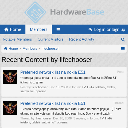
Home
Members
Log in or Sign up
Notable Members
Current Visitors
Recent Activity
Home
Members
lifechooser
Recent Content by lifechooser
Preferred network list na nokia E51
Post
**bem ga glupa onda :-) al zato je bitno da ima podršku za bežičnu BT
tipkovnicu, grrrrr
Post by:
lifechooser
,
Dec 18, 2008
in forum:
TV, Hi-Fi, telefoni, tableti,
satovi, IoT oprema
Preferred network list na nokia E51
Thread
...valjda postoji opcija editovanja ove liste. Samo ne znam gdje je :-( Želim
ukinuti mreže koje su mi skuplje kod roaminga. Btw - staviti izabir...
Thread by:
lifechooser
,
Dec 18, 2008
, 3 replies, in forum:
TV, Hi-Fi,
telefoni, tableti, satovi, IoT oprema