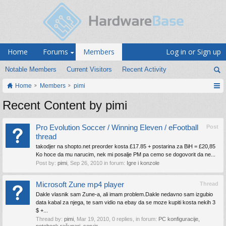
Home
Forums
Members
Log in or Sign up
Notable Members
Current Visitors
Recent Activity
Home
Members
pimi
Recent Content by pimi
Pro Evolution Soccer / Winning Eleven / eFootball
Post
thread
takodjer na shopto.net preorder kosta £17.85 + postarina za BiH = £20,85
Ko hoce da mu narucim, nek mi posalje PM pa cemo se dogovorit da ne...
Post by:
pimi
,
Sep 26, 2010
in forum:
Igre i konzole
Microsoft Zune mp4 player
Thread
Dakle vlasnik sam Zune-a, ali imam problem.Dakle nedavno sam izgubio
data kabal za njega, te sam vidio na ebay da se moze kupiti kosta nekih 3
$ +...
Thread by:
pimi
,
Mar 19, 2010
, 0 replies, in forum:
PC konfiguracije,