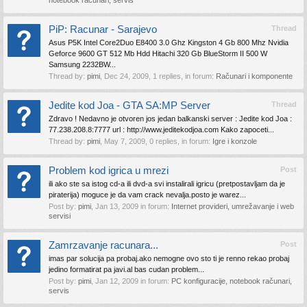
notebook računari, servis
PiP: Racunar - Sarajevo
Thread
Asus P5K Intel Core2Duo E8400 3.0 Ghz Kingston 4 Gb 800 Mhz Nvidia
Geforce 9600 GT 512 Mb Hdd Hitachi 320 Gb BlueStorm II 500 W
Samsung 2232BW...
Thread by:
pimi
,
Dec 24, 2009
, 1 replies, in forum:
Računari i komponente
Jedite kod Joa - GTA SA:MP Server
Thread
Zdravo ! Nedavno je otvoren jos jedan balkanski server : Jedite kod Joa :
77.238.208.8:7777 url : http://www.jeditekodjoa.com Kako zapoceti...
Thread by:
pimi
,
May 7, 2009
, 0 replies, in forum:
Igre i konzole
Problem kod igrica u mrezi
Post
ili ako ste sa istog cd-a ili dvd-a svi instalirali igricu (pretpostavljam da je
piraterija) moguce je da vam crack nevalja.posto je warez...
Post by:
pimi
,
Jan 13, 2009
in forum:
Internet provideri, umrežavanje i web
servisi
Zamrzavanje racunara...
Post
imas par solucija pa probaj.ako nemogne ovo sto ti je renno rekao probaj
jedino formatirat pa javi.al bas cudan problem...
Post by:
pimi
,
Jan 12, 2009
in forum:
PC konfiguracije, notebook računari,
servis