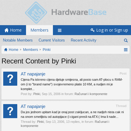
Home
Members
Log in or Sign up
Notable Members
Current Visitors
Recent Activity
Home
Members
Pinki
Recent Content by Pinki
AT napajanje
Post
Cijena Pa iskreno cijena djeluje smijesna, ali posto sam AT-plocu s RAM-
om (i to "brand name") svojevremeno platio 10 KM, a nudjen mi je
komplet...
Post by:
Pinki
,
Sep 15, 2006
in forum:
Računari i komponente
AT napajanje
Thread
Da jos jednom upitam kad je onaj post zakljucan, a ne nadjoh nista cak ni
na onom smetljistu od autopijace (i cigani presli na ATX:( Ima li nade...
Thread by:
Pinki
,
Sep 13, 2006
, 13 replies, in forum:
Računari i
komponente