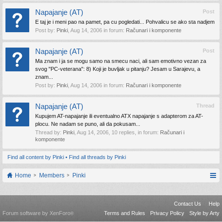
Napajanje (AT)
Post
E taj je i meni pao na pamet, pa cu pogledati... Pohvalicu se ako sta nadjem
Post by:
Pinki
,
Aug 14, 2006
in forum:
Računari i komponente
Napajanje (AT)
Post
Ma znam i ja se mogu samo na smecu naci, ali sam emotivno vezan za
svog "PC-veterana": 8) Koji je buvljak u pitanju? Jesam u Sarajevu, a
znam...
Post by:
Pinki
,
Aug 14, 2006
in forum:
Računari i komponente
Napajanje (AT)
Thread
Kupujem AT-napajanje ili eventualno ATX napajanje s adapterom za AT-
plocu. Ne nadam se puno, ali da pokusam...
Thread by:
Pinki
,
Aug 14, 2006
, 10 replies, in forum:
Računari i
komponente
Find all content by Pinki
Find all threads by Pinki
Home
Members
Pinki
Contact Us
Help
Forum software by XenForo
Terms and Rules
Privacy Policy
Style by Arty
®