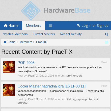
Home
Members
Log in or Sign up
Notable Members
Current Visitors
Recent Activity
Home
Members
PracTiX
Recent Content by PracTiX
POP 2008
Post
zna li neko minimum system reqs za PC ,ako je ce ovo uopce izaci za
meni najdrazu "konzolu"...
Post by:
PracTiX
,
Dec 2, 2008
in forum:
Igre i konzole
Cooler Master nagradna igra [16.11-30.11.]
Post
yeeeeeeeeaaahhhhhhh.... ja dobioooooo al' malo sutra... :( :cry: bas htio
ovaj cosmos
Post by:
PracTiX
,
Dec 1, 2008
in forum:
Sadržaj, prijava problema i
prijedlozi