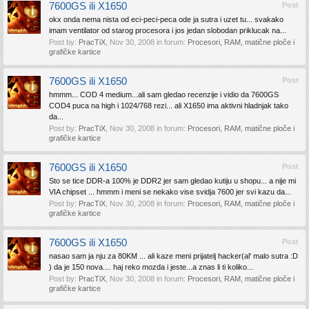
7600GS ili X1650
Post
okx onda nema nista od eci-peci-peca ode ja sutra i uzet tu... svakako
imam ventilator od starog procesora i jos jedan slobodan priklucak na...
Post by:
PracTiX
,
Nov 30, 2008
in forum:
Procesori, RAM, matične ploče i
grafičke kartice
7600GS ili X1650
Post
hmmm... COD 4 medium...ali sam gledao recenzije i vidio da 7600GS
COD4 puca na high i 1024/768 rezi... ali X1650 ima aktivni hladnjak tako
da...
Post by:
PracTiX
,
Nov 30, 2008
in forum:
Procesori, RAM, matične ploče i
grafičke kartice
7600GS ili X1650
Post
Sto se tice DDR-a 100% je DDR2 jer sam gledao kutiju u shopu... a nije mi
VIA chipset ... hmmm i meni se nekako vise svidja 7600 jer svi kazu da...
Post by:
PracTiX
,
Nov 30, 2008
in forum:
Procesori, RAM, matične ploče i
grafičke kartice
7600GS ili X1650
Post
nasao sam ja nju za 80KM ... ali kaze meni prijatelj hacker(al' malo sutra :D
) da je 150 nova.... haj reko mozda i jeste...a znas li ti koliko...
Post by:
PracTiX
,
Nov 30, 2008
in forum:
Procesori, RAM, matične ploče i
grafičke kartice