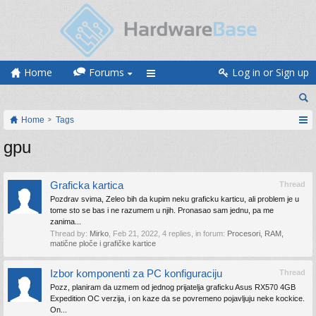
Home
Forums
Log in or Sign up
Home
Tags
gpu
Graficka kartica
Thread
Pozdrav svima, Zeleo bih da kupim neku graficku karticu, ali problem je u
tome sto se bas i ne razumem u njih. Pronasao sam jednu, pa me
zanima...
Thread by:
Mirko
,
Feb 21, 2022
, 4 replies, in forum:
Procesori, RAM,
matične ploče i grafičke kartice
Izbor komponenti za PC konfiguraciju
Thread
Pozz, planiram da uzmem od jednog prijatelja graficku Asus RX570 4GB
Expedition OC verzija, i on kaze da se povremeno pojavljuju neke kockice.
On...