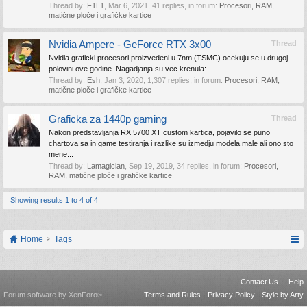
Thread by:
F1L1
,
Mar 6, 2021
, 41 replies, in forum:
Procesori, RAM,
matične ploče i grafičke kartice
Nvidia Ampere - GeForce RTX 3x00
Thread
Nvidia graficki procesori proizvedeni u 7nm (TSMC) ocekuju se u drugoj
polovini ove godine. Nagadjanja su vec krenula:...
Thread by:
Esh
,
Jan 3, 2020
, 1,307 replies, in forum:
Procesori, RAM,
matične ploče i grafičke kartice
Graficka za 1440p gaming
Thread
Nakon predstavljanja RX 5700 XT custom kartica, pojavilo se puno
chartova sa in game testiranja i razlike su izmedju modela male ali ono sto
mene...
Thread by:
Lamagician
,
Sep 19, 2019
, 34 replies, in forum:
Procesori,
RAM, matične ploče i grafičke kartice
Showing results 1 to 4 of 4
Home
Tags
Contact Us
Help
Forum software by XenForo
Terms and Rules
Privacy Policy
Style by Arty
®