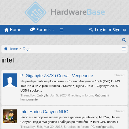
Home
Forums
Log in or Sign up
Home
Tags
intel
P: Gigabyte Z87X i Corsair Vengeance
Thread
Na prodaju maticna ploca i ram: - Corsair Vengenace 16gb (2x8) DDR3
1600Hz a uz Z plocu radi na 2133MHz, cijena 70KM. - Gigabyte Z87X-
UD5H socket...
Thread by:
Elubrylla
,
Jun 5, 2023
, 0 replies, in forum:
Računari i
komponente
Intel Hades Canyon NUC
Thread
Sinoć su se pojavile recenzije nove generacije Intelovog NUC-a, Hades
Canyon, koji je ove godine značajan po tome što uz Intel CPU donosi i...
Thread by:
Esh
,
Mar 30, 2018
, 5 replies, in forum:
PC konfiguracije,