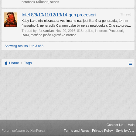
notebook računari, servis
Intel 8/9/10/11/12/13/14-gen procesori
Thread
Kaby Lake nije ni zasao a vec imamo nasljednika, 9-ta generacija, 14 nm
(navodno 8. generacija Cannon Lake bit ce za notebooks). Ono sto prvo...
Thread by:
forzamilan
,
Nov 20, 2016
, 818 replies, in forum:
Procesori,
RAM, matične ploče i grafičke kartice
Showing results 1 to 3 of 3
Home
Tags
Contact Us
Help
Forum software by XenForo
Terms and Rules
Privacy Policy
Style by Arty
®