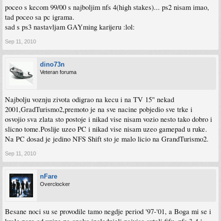
poceo s kecom 99/00 s najboljim nfs 4(high stakes)... ps2 nisam imao,
tad poceo sa pc igrama.
sad s ps3 nastavljam GAYming karijeru :lol:
Sep 11, 2010
dino73n
Veteran foruma
Najbolju voznju zivota odigrao na kecu i na TV 15" nekad
2001,GradTurismo2,premoto je na sve nacine pobjedio sve trke i
osvojio sva zlata sto postoje i nikad vise nisam vozio nesto tako dobro i
slicno tome.Poslije uzeo PC i nikad vise nisam uzeo gamepad u ruke.
Na PC dosad je jedino NFS Shift sto je malo licio na GrandTurismo2.
Sep 11, 2010
nFare
Overclocker
Besane noci su se provodile tamo negdje period '97-'01, a Boga mi se i