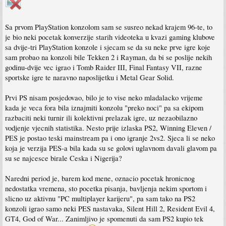
Sa prvom PlayStation konzolom sam se susreo nekad krajem 96-te, to
je bio neki pocetak konverzije starih videoteka u kvazi gaming klubove
sa dvije-tri PlayStation konzole i sjecam se da su neke prve igre koje
sam probao na konzoli bile Tekken 2 i Rayman, da bi se poslije nekih
godinu-dvije vec igrao i Tomb Raider III, Final Fantasy VII, razne
sportske igre te naravno naposlijetku i Metal Gear Solid.
Prvi PS nisam posjedovao, bilo je to vise neko mladalacko vrijeme
kada je veca fora bila iznajmiti konzolu "preko noci" pa sa ekipom
razbaciti neki turnir ili kolektivni prelazak igre, uz nezaobilazno
vodjenje vjecnih statistika. Nesto prije izlaska PS2, Winning Eleven /
PES je postao teski mainstream pa i ono igranje 2vs2. Sjeca li se neko
koja je verzija PES-a bila kada su se golovi uglavnom davali glavom pa
su se najcesce birale Ceska i Nigerija?
Naredni period je, barem kod mene, oznacio pocetak hronicnog
nedostatka vremena, sto pocetka pisanja, bavljenja nekim sportom i
slicno uz aktivnu "PC multiplayer karijeru", pa sam tako na PS2
konzoli igrao samo neki PES nastavaka, Silent Hill 2, Resident Evil 4,
GT4, God of War... Zanimljivo je spomenuti da sam PS2 kupio tek