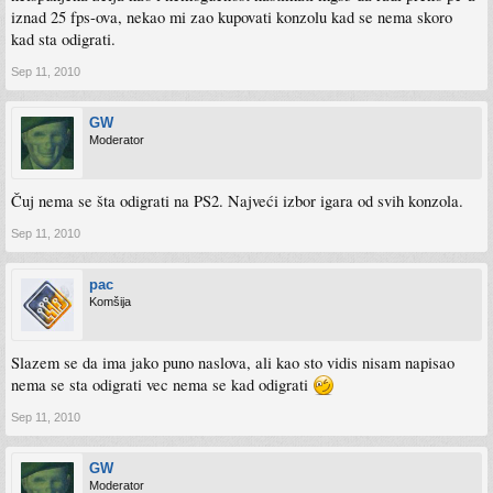
iznad 25 fps-ova, nekao mi zao kupovati konzolu kad se nema skoro
kad sta odigrati.
Sep 11, 2010
GW
Moderator
Čuj nema se šta odigrati na PS2. Najveći izbor igara od svih konzola.
Sep 11, 2010
pac
Komšija
Slazem se da ima jako puno naslova, ali kao sto vidis nisam napisao
nema se sta odigrati vec nema se kad odigrati
Sep 11, 2010
GW
Moderator