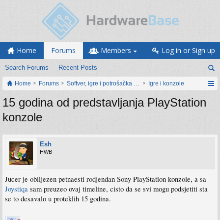
Home
Forums
Members
Log in or Sign up
Search Forums
Recent Posts
Home
Forums
Softver, igre i potrošačka elektronika
Igre i konzole
15 godina od predstavljanja PlayStation
konzole
Esh
HWB
Jucer je obiljezen petnaesti rodjendan Sony PlayStation konzole, a sa
Joystiqa
sam preuzeo ovaj timeline, cisto da se svi mogu podsjetiti sta
se to desavalo u proteklih 15 godina.