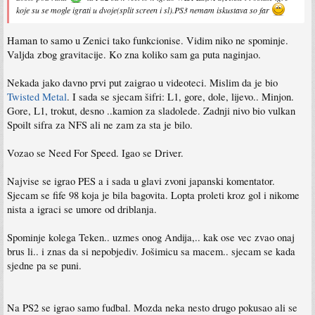
koje su se mogle igrati u dvoje(split screen i sl).PS3 nemam iskustava so far
Haman to samo u Zenici tako funkcionise. Vidim niko ne spominje.
Valjda zbog gravitacije. Ko zna koliko sam ga puta naginjao.
Nekada jako davno prvi put zaigrao u videoteci. Mislim da je bio
Twisted Metal
. I sada se sjecam šifri: L1, gore, dole, lijevo.. Minjon.
Gore, L1, trokut, desno ..kamion za sladolede. Zadnji nivo bio vulkan
Spoilt sifra za NFS ali ne zam za sta je bilo.
Vozao se Need For Speed. Igao se Driver.
Najvise se igrao PES a i sada u glavi zvoni japanski komentator.
Sjecam se fife 98 koja je bila bagovita. Lopta proleti kroz gol i nikome
nista a igraci se umore od driblanja.
Spominje kolega Teken.. uzmes onog Andija,.. kak ose vec zvao onaj
brus li.. i znas da si nepobjediv. Jošimicu sa macem.. sjecam se kada
sjedne pa se puni.
Na PS2 se igrao samo fudbal. Mozda neka nesto drugo pokusao ali se