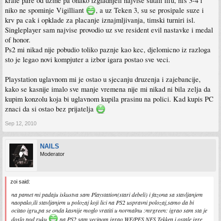
krale pare od uzine pa onako izgladnjeli najvise sutali fifu, nfs 3-4 i
niko ne spominje Vigilliant
, a uz Teken 3, su se prosipale suze i
krv pa cak i opklade za placanje iznajmljivanja, timski turniri isl.
Singleplayer sam najvise provodio uz sve resident evil nastavke i medal
of honor.
Ps2 mi nikad nije pobudio toliko paznje kao kec, djelomicno iz razloga
sto je legao novi kompjuter a izbor igara postao sve veci.
Playstation uglavnom mi je ostao u sjecanju druzenja i zajebancije,
kako se kasnije imalo sve manje vremena nije mi nikad ni bila zelja da
kupim konzolu koja bi uglavnom kupila prasinu na polici. Kad kupis PC
znaci da si ostao bez prijatelja
Sep 12, 2010
NAILS
Moderator
zoi said:
na pamet mi padaju iskustva sam Playstation(stari debeli) i fazona sa stavljanjem
naopako,ili stavljanjem u polozaj koji lici na PS2 uspravni polozaj,samo da bi
ocitao igru,pa se onda kasnije moglo vratiti u normalnu :mrgreen: igrao sam sta je
doslo pod ruku
na PS2 sam vecinom igrao WE/PES,NFS,Tekken i ostale igre