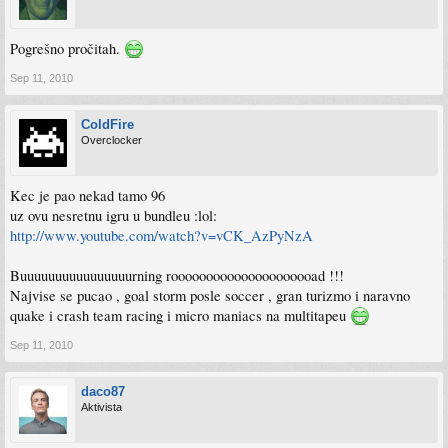
Pogrešno pročitah.
Sep 11, 2010
ColdFire
Overclocker
Kec je pao nekad tamo 96
uz ovu nesretnu igru u bundleu :lol:
http://www.youtube.com/watch?v=vCK_AzPyNzA
Buuuuuuuuuuuuuuuurning rooooooooooooooooooooad !!!
Najvise se pucao , goal storm posle soccer , gran turizmo i naravno
quake i crash team racing i micro maniacs na multitapeu
Sep 11, 2010
daco87
Aktivista