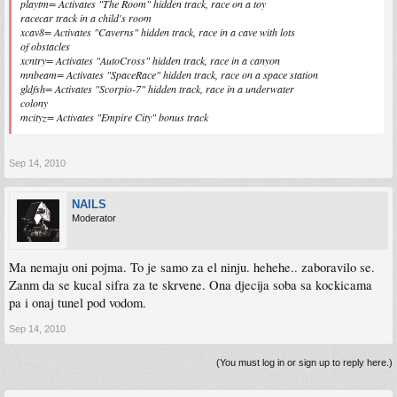
playtm= Activates "The Room" hidden track, race on a toy
racecar track in a child's room
xcav8= Activates "Caverns" hidden track, race in a cave with lots
of obstacles
xcntry= Activates "AutoCross" hidden track, race in a canyon
mnbeam= Activates "SpaceRace" hidden track, race on a space station
gldfsh= Activates "Scorpio-7" hidden track, race in a underwater
colony
mcityz= Activates "Empire City" bonus track
Sep 14, 2010
NAILS
Moderator
Ma nemaju oni pojma. To je samo za el ninju. hehehe.. zaboravilo se.
Zanm da se kucal sifra za te skrvene. Ona djecija soba sa kockicama
pa i onaj tunel pod vodom.
Sep 14, 2010
(You must log in or sign up to reply here.)