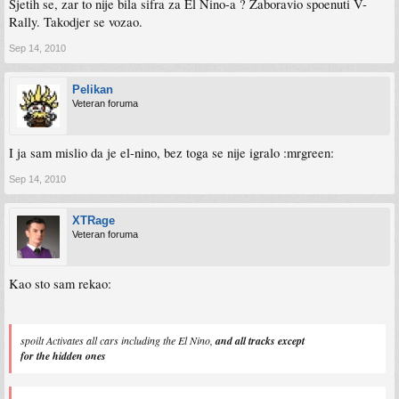
Sjetih se, zar to nije bila sifra za El Nino-a ? Zaboravio spoenuti V-
Rally. Takodjer se vozao.
Sep 14, 2010
Pelikan
Veteran foruma
I ja sam mislio da je el-nino, bez toga se nije igralo :mrgreen:
Sep 14, 2010
XTRage
Veteran foruma
Kao sto sam rekao:
spoilt Activates all cars including the El Nino,
and all tracks except
for the hidden ones