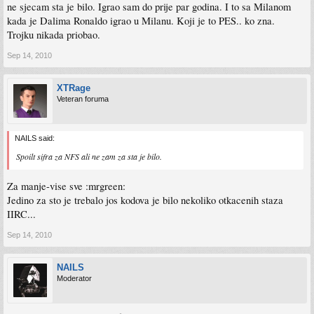
ne sjecam sta je bilo. Igrao sam do prije par godina. I to sa Milanom
kada je Dalima Ronaldo igrao u Milanu. Koji je to PES.. ko zna.
Trojku nikada priobao.
Sep 14, 2010
XTRage
Veteran foruma
NAILS said:
Spoilt sifra za NFS ali ne zam za sta je bilo.
Za manje-vise sve :mrgreen:
Jedino za sto je trebalo jos kodova je bilo nekoliko otkacenih staza
IIRC...
Sep 14, 2010
NAILS
Moderator