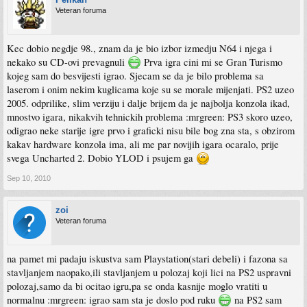
Veteran foruma
Kec dobio negdje 98., znam da je bio izbor izmedju N64 i njega i
nekako su CD-ovi prevagnuli
Prva igra cini mi se Gran Turismo
kojeg sam do besvijesti igrao. Sjecam se da je bilo problema sa
laserom i onim nekim kuglicama koje su se morale mijenjati. PS2 uzeo
2005. odprilike, slim verziju i dalje brijem da je najbolja konzola ikad,
mnostvo igara, nikakvih tehnickih problema :mrgreen: PS3 skoro uzeo,
odigrao neke starije igre prvo i graficki nisu bile bog zna sta, s obzirom
kakav hardware konzola ima, ali me par novijih igara ocaralo, prije
svega Uncharted 2. Dobio YLOD i psujem ga
Sep 10, 2010
zoi
Veteran foruma
na pamet mi padaju iskustva sam Playstation(stari debeli) i fazona sa
stavljanjem naopako,ili stavljanjem u polozaj koji lici na PS2 uspravni
polozaj,samo da bi ocitao igru,pa se onda kasnije moglo vratiti u
normalnu :mrgreen: igrao sam sta je doslo pod ruku
na PS2 sam