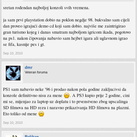
sretan rođendan najboljoj konzoli svih vremena.
ja sam prvi playstation dobio na poklon negdje 98. bukvalno sam cijeli
dan proveo igrajući demo cd koji sam dobio. najviše me zaintrigirao
gran turismo kojeg i danas smatram najboljom igricom ikada, pogotovo
na ps1. nakon čipovanja nabavio sam hejbet igara ali uglavnom igrao
se fifa, kasnije pes i gt.
Sep 10, 2010
dmr
Veteran foruma
PS1 sam nabavio neke '96 i prodao nakon pola godine zakljucivsi da
konzole definitivno nisu za mene
. A PS3 kupio prije 2 godine, cini
mi se, mijenjao za laptop uz doplatu i to prvenstveno zbog upscalinga
SD filmova na HD rezu i naravno prikazivanja HD filmova na plazmi.
Eto toliko od mene
Sep 10, 2010
Pelikan