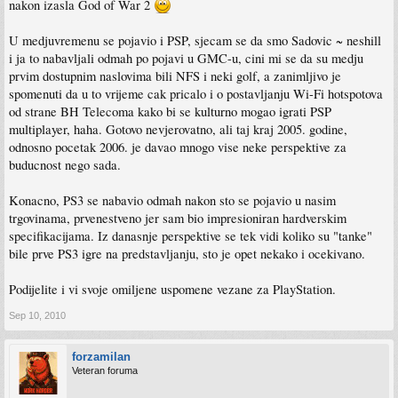
nakon izasla God of War 2
U medjuvremenu se pojavio i PSP, sjecam se da smo Sadovic ~ neshill
i ja to nabavljali odmah po pojavi u GMC-u, cini mi se da su medju
prvim dostupnim naslovima bili NFS i neki golf, a zanimljivo je
spomenuti da u to vrijeme cak pricalo i o postavljanju Wi-Fi hotspotova
od strane BH Telecoma kako bi se kulturno mogao igrati PSP
multiplayer, haha. Gotovo nevjerovatno, ali taj kraj 2005. godine,
odnosno pocetak 2006. je davao mnogo vise neke perspektive za
buducnost nego sada.
Konacno, PS3 se nabavio odmah nakon sto se pojavio u nasim
trgovinama, prvenestveno jer sam bio impresioniran hardverskim
specifikacijama. Iz danasnje perspektive se tek vidi koliko su "tanke"
bile prve PS3 igre na predstavljanju, sto je opet nekako i ocekivano.
Podijelite i vi svoje omiljene uspomene vezane za PlayStation.
Sep 10, 2010
forzamilan
Veteran foruma