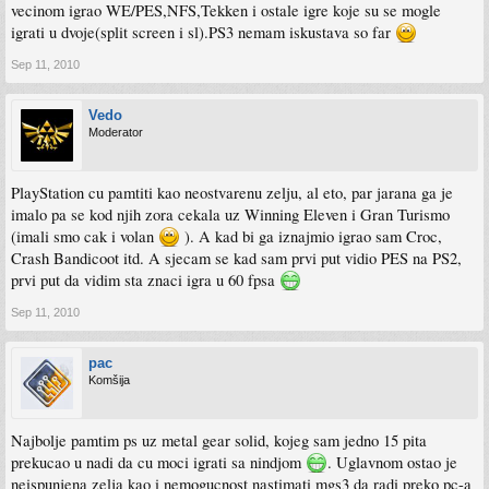
vecinom igrao WE/PES,NFS,Tekken i ostale igre koje su se mogle
igrati u dvoje(split screen i sl).PS3 nemam iskustava so far
Sep 11, 2010
Vedo
Moderator
PlayStation cu pamtiti kao neostvarenu zelju, al eto, par jarana ga je
imalo pa se kod njih zora cekala uz Winning Eleven i Gran Turismo
(imali smo cak i volan
). A kad bi ga iznajmio igrao sam Croc,
Crash Bandicoot itd. A sjecam se kad sam prvi put vidio PES na PS2,
prvi put da vidim sta znaci igra u 60 fpsa
Sep 11, 2010
pac
Komšija
Najbolje pamtim ps uz metal gear solid, kojeg sam jedno 15 pita
prekucao u nadi da cu moci igrati sa nindjom
. Uglavnom ostao je
neispunjena zelja kao i nemogucnost nastimati mgs3 da radi preko pc-a