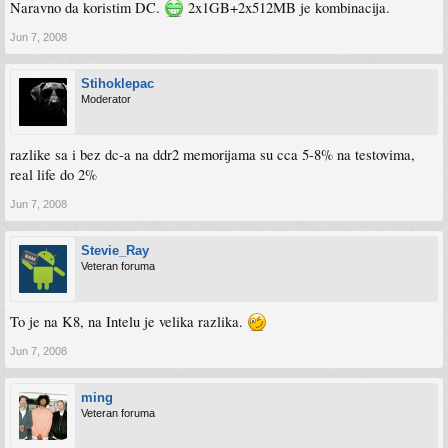
Naravno da koristim DC.
2x1GB+2x512MB je kombinacija.
Jun 7, 2008
Stihoklepac
Moderator
razlike sa i bez dc-a na ddr2 memorijama su cca 5-8% na testovima,
real life do 2%
Jun 7, 2008
Stevie_Ray
Veteran foruma
To je na K8, na Intelu je velika razlika.
Jun 7, 2008
ming
Veteran foruma