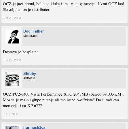
OCZ je jaci brend, bolje se kloka i ima vecu garanciju. Uzmi OCZ kod
Slavoljuba, on je distributer.
Jun 29, 2008
Dog_Father
Moderator
Dostava je besplatna.
Jun 29, 2008
Shibby
Aktivista
OCZ PC2-6400 Vista Performance XTC 2048MB (barico 69,00,-KM).
Mozda je malo i glupo pitanje ali me brine ovo "vista".Da li radi ova
memorija i na XP-u???
Jul 3, 2008
hurmash1ca