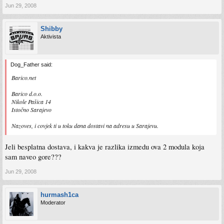
Jun 29, 2008
Shibby
Aktivista
Dog_Father said:
Barico.net
Barico d.o.o.
Nikole Pašica 14
Istočno Sarajevo
Nazoves, i covjek ti u toku dana dostavi na adresu u Sarajevu.
Jeli besplatna dostava, i kakva je razlika izmedu ova 2 modula koja
sam naveo gore???
Jun 29, 2008
hurmash1ca
Moderator