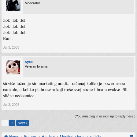
Moderator
:lol: :lol: :lol:
:lol: :lol: :lol:
:lol: :lol: :lol:
Radi.
Jul 3, 2008
syss
Veteran foruma
štoviše tužno je što marketing uradi... računaj koliko je power usera
naokolo, a koliko plain usera koji troše svoj novac i imaju ovakve i/ili
slične nedoumice.
Jul 3, 2008
(You must log in or sign up to reply here.)
1
2
Next >
Home
Forums
Hardver
Monitori, storage, kućišta, periferija