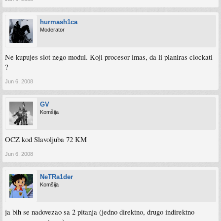
hurmash1ca
Moderator
Ne kupujes slot nego modul. Koji procesor imas, da li planiras clockati
?
Jun 6, 2008
GV
Komšija
OCZ kod Slavoljuba 72 KM
Jun 6, 2008
NeTRa1der
Komšija
ja bih se nadovezao sa 2 pitanja (jedno direktno, drugo indirektno