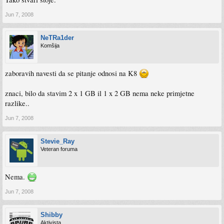
Jun 7, 2008
NeTRa1der
Komšija
zaboravih navesti da se pitanje odnosi na K8
znaci, bilo da stavim 2 x 1 GB il 1 x 2 GB nema neke primjetne
razlike..
Jun 7, 2008
Stevie_Ray
Veteran foruma
Nema.
Jun 7, 2008
Shibby
Aktivista