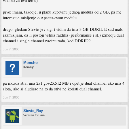
vezano za ovu temu)
prvo: imam, takodje, u planu kupovinu jednog modula od 2 GB, pa me
interesuje misljenje o Apacer-ovom modulu.
drugo: gledam Stevie-jev sig, i vidim da ima 3 GB DDRII. E sad malo
razmisljam, da li postoji velika razlika (performanse i sl.) izmedju dual
channel i single channel nacinu rada, kod DDRII??
Jun 7, 2008
Moncho
Komšija
pa mozda stivi ima 2x1 gb+2X512 MB i opet je dual channel ako ima 4
slota, ako si aludirao na to da stivi ne koristi dual channel.
Jun 7, 2008
Stevie_Ray
Veteran foruma