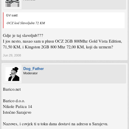
GV said:
OCZ kod Slavoljuba 72 KM
Gdje je taj slavoljub???
I jos nesto, nasao sam u plusu OCZ 2GB 800Mhz Gold Vista Edition,
71,50 KM, i Kingston 2GB 800 Mhz 72,00 KM, koji da uzmem?
Jun 29, 2008
Dog_Father
Moderator
Barico.net
Barico d.o.o.
Nikole Pašica 14
Istočno Sarajevo
Nazoves, i covjek ti u toku dana dostavi na adresu u Sarajevu.