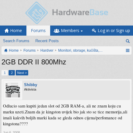
Home
Forums
Members
Log in or Sign up
Search Forums
Recent Posts
Home
Forums
Hardver
Monitori, storage, kućišta, periferija
2GB DDR II 800Mhz
1
2
Next >
Shibby
Aktivista
Odlucio sam kupiti jedan slot od 2GB RAM-a, ali ne znam koju cu
marku uzeti.Znam da je kingston uvijek bio jak sto se tice memorija,ali
imali kakvih boljih marki kada se gleda odnos cijena/perfomance od
kingstona????
Jun 6, 2008