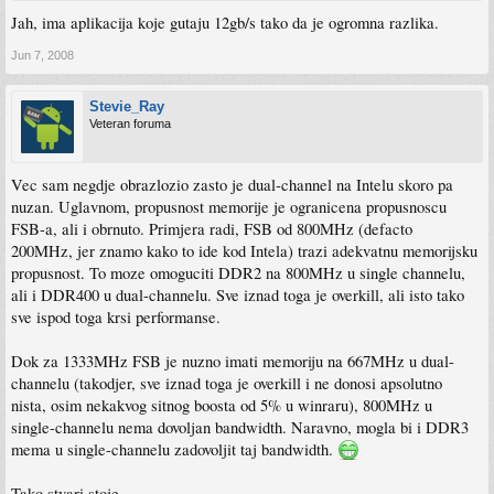
Jah, ima aplikacija koje gutaju 12gb/s tako da je ogromna razlika.
Jun 7, 2008
Stevie_Ray
Veteran foruma
Vec sam negdje obrazlozio zasto je dual-channel na Intelu skoro pa
nuzan. Uglavnom, propusnost memorije je ogranicena propusnoscu
FSB-a, ali i obrnuto. Primjera radi, FSB od 800MHz (defacto
200MHz, jer znamo kako to ide kod Intela) trazi adekvatnu memorijsku
propusnost. To moze omoguciti DDR2 na 800MHz u single channelu,
ali i DDR400 u dual-channelu. Sve iznad toga je overkill, ali isto tako
sve ispod toga krsi performanse.
Dok za 1333MHz FSB je nuzno imati memoriju na 667MHz u dual-
channelu (takodjer, sve iznad toga je overkill i ne donosi apsolutno
nista, osim nekakvog sitnog boosta od 5% u winraru), 800MHz u
single-channelu nema dovoljan bandwidth. Naravno, mogla bi i DDR3
mema u single-channelu zadovoljit taj bandwidth.
Tako stvari stoje.