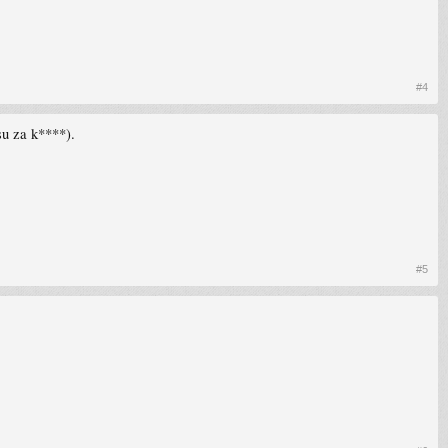
#4
su za k****).
#5