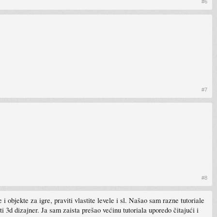
#6
#7
#8
 objekte za igre, praviti vlastite levele i sl. Našao sam razne tutoriale
3d dizajner. Ja sam zaista prešao većinu tutoriala uporedo čitajući i