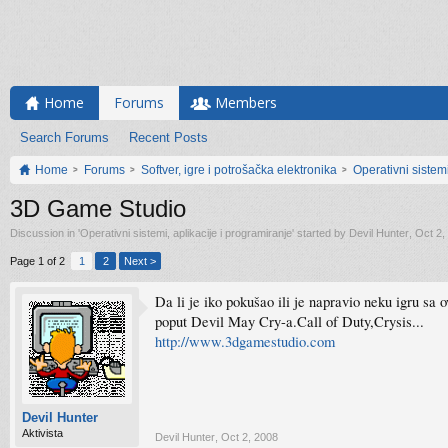
Home
Forums
Members
Search Forums
Recent Posts
Home
Forums
Softver, igre i potrošačka elektronika
Operativni sistemi
3D Game Studio
Discussion in '
Operativni sistemi, aplikacije i programiranje
' started by
Devil Hunter
,
Oct 2,
Page 1 of 2
1
2
Next >
Da li je iko pokušao ili je napravio neku igru s
poput Devil May Cry-a.Call of Duty,Crysis...
http://www.3dgamestudio.com
Devil Hunter
Aktivista
Devil Hunter
,
Oct 2, 2008