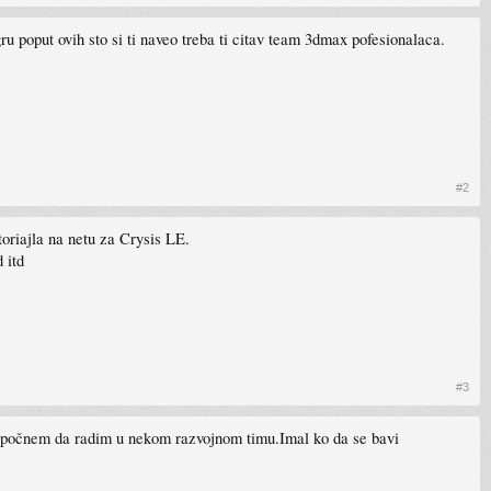
ru poput ovih sto si ti naveo treba ti citav team 3dmax pofesionalaca.
#2
utoriajla na netu za Crysis LE.
 itd
#3
i ja počnem da radim u nekom razvojnom timu.Imal ko da se bavi