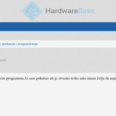
, aplikacije i programiranje
 2008
.
a ovim programom.Ja sam pokušao ali je stvarno teško iako imam želju da na