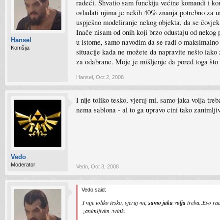
radeći. Shvatio sam funckiju većine komandi i ko
ovladati njima je nekih 40% znanja potrebno za u
uspješno modeliranje nekog objekta, da se čovje
Inače nisam od onih koji brzo odustaju od nekog 
Hansel
u istome, samo navodim da se radi o maksimalno k
Komšija
situacije kada ne možete da napravite nešto iako 
za odabrane. Moje je mišljenje da pored toga što 
Hansel
,
Oct 2, 2008
I nije toliko tesko, vjeruj mi, samo jaka volja 
nema sablona - al to ga upravo cini tako zanimlji
Vedo
Moderator
Vedo
,
Oct 3, 2008
Vedo said:
I nije toliko tesko, vjeruj mi,
samo jaka volja
treba..Evo rad
zanimljivim :wink: