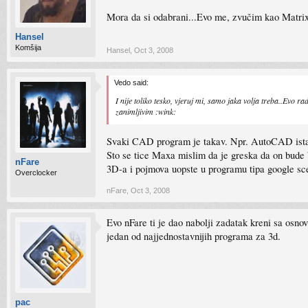
Mora da si odabrani...Evo me, zvučim kao Matrix
Hansel
Komšija
Hansel
,
Oct 3, 2008
Vedo said:
I nije toliko tesko, vjeruj mi, samo jaka volja treba..Ev
zanimljivim :wink:
Svaki CAD program je takav. Npr. AutoCAD ista sit
Sto se tice Maxa mislim da je greska da on bude b
nFare
3D-a i pojmova uopste u programu tipa google sce
Overclocker
nFare
,
Oct 3, 2008
Evo nFare ti je dao nabolji zadatak kreni sa osno
jedan od najjednostavnijih programa za 3d.
pac