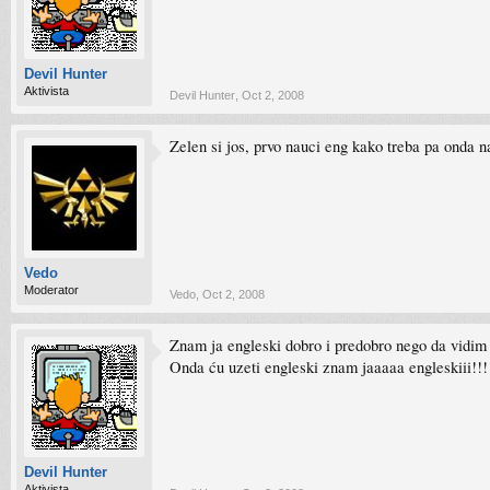
Devil Hunter
Aktivista
Devil Hunter
,
Oct 2, 2008
Zelen si jos, prvo nauci eng kako treba pa onda n
Vedo
Moderator
Vedo
,
Oct 2, 2008
Znam ja engleski dobro i predobro nego da vidim 
Onda ću uzeti engleski znam jaaaaa engleskiii!!!!
Devil Hunter
Aktivista