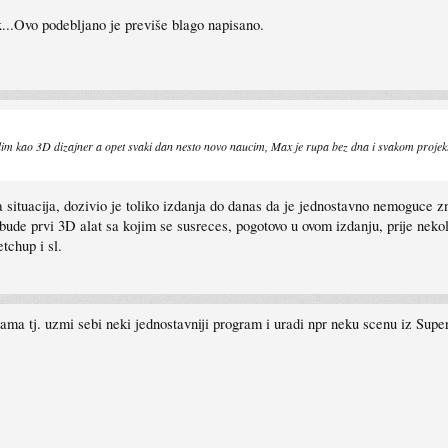
...Ovo podebljano je previše blago napisano.
o radim kao 3D dizajner a opet svaki dan nesto novo naucim, Max je rupa bez dna i svakom proj
uacija, dozivio je toliko izdanja do danas da je jednostavno nemoguce znati 
ude prvi 3D alat sa kojim se susreces, pogotovo u ovom izdanju, prije nekoli
tchup i sl.
vama tj. uzmi sebi neki jednostavniji program i uradi npr neku scenu iz Supe