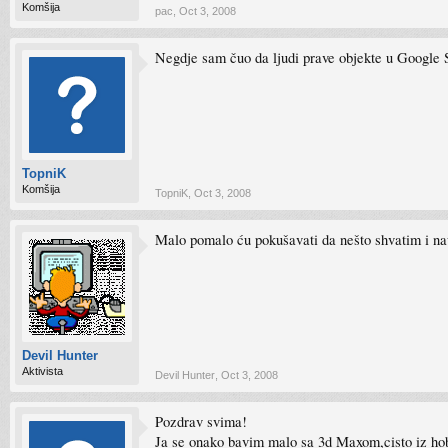
Komšija
pac
,
Oct 3, 2008
Negdje sam čuo da ljudi prave objekte u Google S
TopniK
Komšija
TopniK
,
Oct 3, 2008
Malo pomalo ću pokušavati da nešto shvatim i n
Devil Hunter
Aktivista
Devil Hunter
,
Oct 3, 2008
Pozdrav svima!
Ja se onako bavim malo sa 3d Maxom,cisto iz hobij