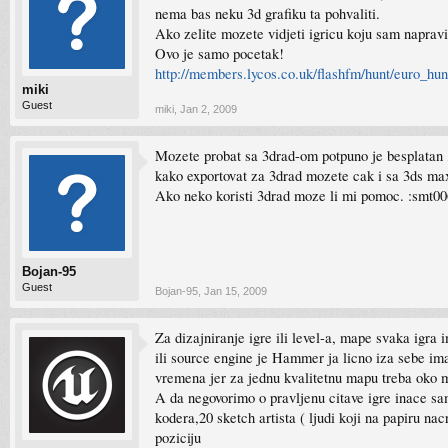
nema bas neku 3d grafiku ta pohvaliti.
Ako zelite mozete vidjeti igricu koju sam naprav
Ovo je samo pocetak!
http://members.lycos.co.uk/flashfm/hunt/euro_hun
miki
Guest
miki
,
Jan 2, 2009
Mozete probat sa 3drad-om potpuno je besplatan ,
kako exportovat za 3drad mozete cak i sa 3ds max
Ako neko koristi 3drad moze li mi pomoc. :smt00
Bojan-95
Guest
Bojan-95
,
Jan 15, 2009
Za dizajniranje igre ili level-a, mape svaka ig
ili source engine je Hammer ja licno iza sebe im
vremena jer za jednu kvalitetnu mapu treba oko mj
A da negovorimo o pravljenu citave igre inace sa
kodera,20 sketch artista ( ljudi koji na papiru n
poziciju