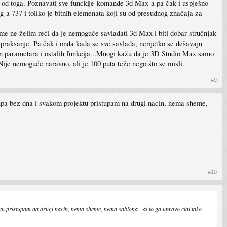
e od toga. Poznavati sve funckije-komande 3d Max-a pa čak i uspješno
-a 737 i toliko je bitnih elemenata koji su od presudnog značaja za
me ne želim reći da je nemoguće savladati 3d Max i biti dobar stručnjak
raksanje. Pa čak i onda kada se sve savlada, nerijetko se dešavaju
lion parametara i ostalih funkcija...Mnogi kažu da je 3D Studio Max samo
Nije nemoguće naravno, ali je 100 puta teže nego što se misli.
#9
 rupa bez dna i svakom projektu pristupam na drugi nacin, nema sheme,
#10
tu pristupam na drugi nacin, nema sheme, nema sablona - al to ga upravo cini tako