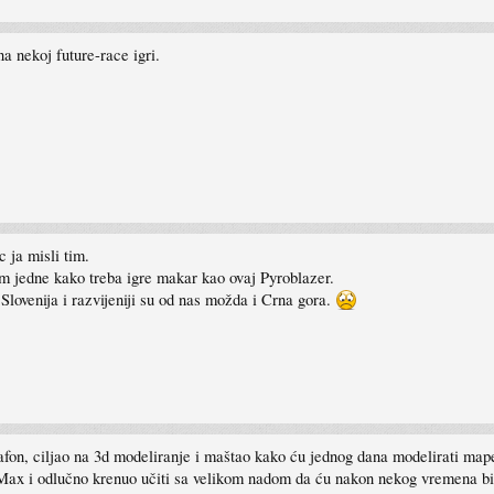
a nekoj future-race igri.
 ja misli tim.
m jedne kako treba igre makar kao ovaj Pyroblazer.
,Slovenija i razvijeniji su od nas možda i Crna gora.
fon, ciljao na 3d modeliranje i maštao kako ću jednog dana modelirati mape i
ax i odlučno krenuo učiti sa velikom nadom da ću nakon nekog vremena biti 