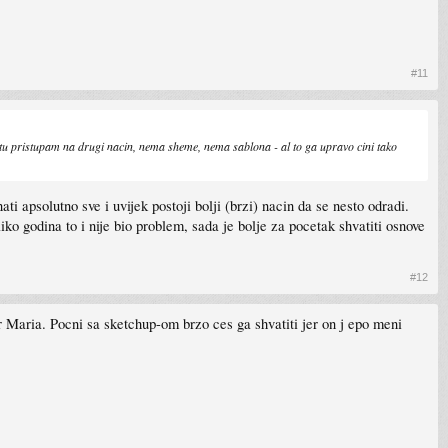
#11
ektu pristupam na drugi nacin, nema sheme, nema sablona - al to ga upravo cini tako
apsolutno sve i uvijek postoji bolji (brzi) nacin da se nesto odradi.
ko godina to i nije bio problem, sada je bolje za pocetak shvatiti osnove
#12
r Maria. Pocni sa sketchup-om brzo ces ga shvatiti jer on j epo meni