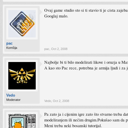
Ovaj game studio sto si ti stavio ti je cista zaje
Googlaj malo.
pac
Komšija
pac
,
Oct 2, 2008
Najbolje bi ti bilo modelirati likove i oruzja u M
A kao sto Pac rece, potrebna je armija ljudi i za j
Vedo
Moderator
Vedo
,
Oct 2, 2008
Pa zato ja i cijenim igre zato što stvarno treba 
modeliranjem ili nečim drugim.Pokušao sam da p
Meni treba neki bosanski tutorijal.