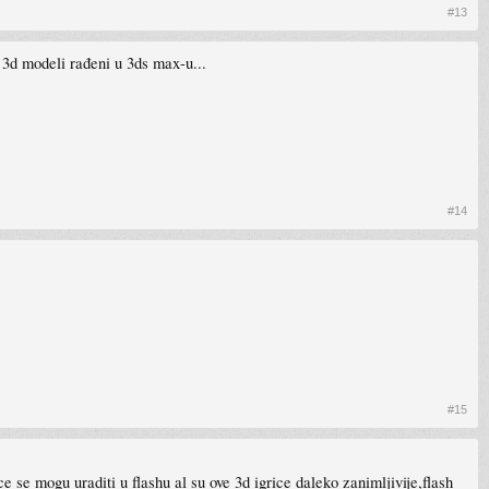
#13
 3d modeli rađeni u 3ds max-u...
#14
#15
 se mogu uraditi u flashu al su ove 3d igrice daleko zanimljivije,flash