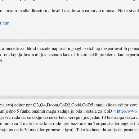
io u macromedia directoru a level i ostalo sam napravio u maxu. Neke stvar
t.htm
 a modele za 3drad mozete napravit u googl sketch up i exportovat ih pomoc
 -om koji ja imam ali jos neznam kako .I imam nekih problema kad exportuje
6
ra ima svoj editor npr Q3,Q4,Doom,CoD2,Cod4,CoD5 imaju slican editor zov
am jedno 5 funkcionalnih mapa zadnja je bila i ostala za CoD 4
http://www.
esec rada da se dodje do neke beta verzije i jos jedno 10 testiranja do zav
m radio za 2 male firme koje rade igre bazirane na Torque shader engine i t
acrtaju pa onda 3d modeler prenese u igru). Tako ko hoce da sanja da postane