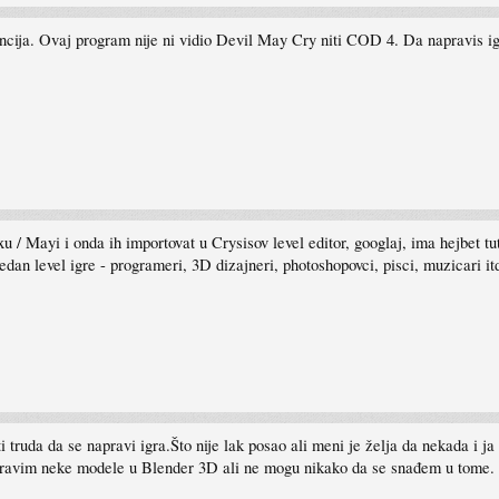
bancija. Ovaj program nije ni vidio Devil May Cry niti COD 4. Da napravis ig
axu / Mayi i onda ih importovat u Crysisov level editor, googlaj, ima hejbet t
edan level igre - programeri, 3D dizajneri, photoshopovci, pisci, muzicari itd
dati truda da se napravi igra.Što nije lak posao ali meni je želja da nekada 
ravim neke modele u Blender 3D ali ne mogu nikako da se snađem u tome.