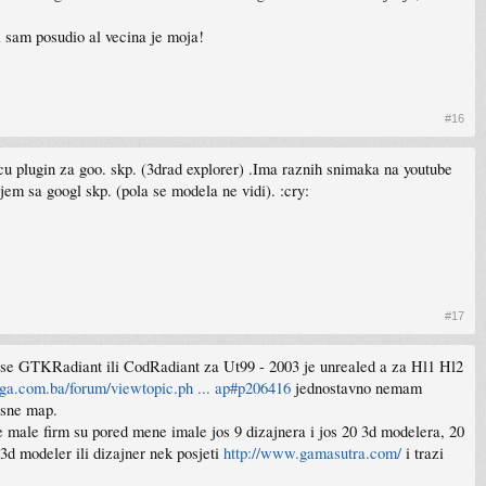
i sam posudio al vecina je moja!
#16
u plugin za goo. skp. (3drad explorer) .Ima raznih snimaka na youtube
m sa googl skp. (pola se modela ne vidi). :cry:
#17
e se GTKRadiant ili CodRadiant za Ut99 - 2003 je unrealed a za Hl1 Hl2
ga.com.ba/forum/viewtopic.ph ... ap#p206416
jednostavno nemam
rsne map.
e male firm su pored mene imale jos 9 dizajnera i jos 20 3d modelera, 20
 3d modeler ili dizajner nek posjeti
http://www.gamasutra.com/
i trazi