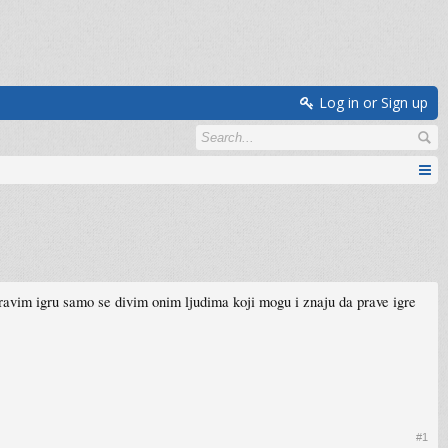
Log in or Sign up
pravim igru samo se divim onim ljudima koji mogu i znaju da prave igre
#1