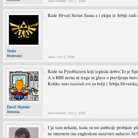
Devil Hunter
,
Oct 2, 2008
Rade Hrvati Serius Sama a i ekipa iz Srbije radi n
Vedo
Moderator
Vedo
,
Oct 2, 2008
Rade na Pyroblazeru koji izgleda dobro.To je Epic
A u BIH nema ni traga ni glasa o pravljenju bare
Koliko smo zaostali svi su bolji i Srbija,Hrvatska
Devil Hunter
Aktivista
Devil Hunter
,
Oct 2, 2008
I ja sam nekada, kada su mi ambicije probijale pla
na internetu (na engleskom naravno) nabavio 3d M