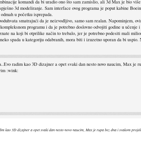
mbinacije komandi da bi uradio ono što sam zamislio, ali 3d Max je bio viš
spješno 3d modeliranje. Sam interface ovog programa je poput kabine Boeing
k odmah u početku isprepada.
poduhvata smatrajući da je neizvodljivo, samo sam realan. Napominjem, ovi
ompleksnom programu i da je potrebno doslovno odvojiti godine u učenje i p
znate na koji bi otprilike način to trebalo, jer je potrebno podesiti mali mi
neko spada u kategoriju odabranih, mora biti i izuzetno uporan da bi uspio. 
treba..Evo radim kao 3D dizajner a opet svaki dan nesto novo naucim, Max je
vim :wink:
im kao 3D dizajner a opet svaki dan nesto novo naucim, Max je rupa bez dna i svakom projek