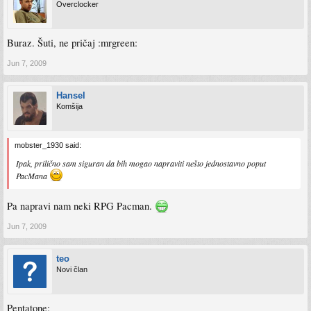
Overclocker
Buraz. Šuti, ne pričaj :mrgreen:
Jun 7, 2009
Hansel
Komšija
mobster_1930 said:
Ipak, prilično sam siguran da bih mogao napraviti nešto jednostavno poput
PacMana
Pa napravi nam neki RPG Pacman.
Jun 7, 2009
teo
Novi član
Pentatone: