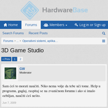
Home
Forums
Members
Log in or Sign up
Search Forums
Recent Posts
Forums
...
Operativni sistemi, aplikacije i programiranje
3D Game Studio
< Prev
1
2
GW
Moderator
Sam ćeš to morati naučiti. Niko nema volje da tebe uči tome. Help u
programu, guglaj, raspitaj se na zvaničnom forumu i ako si imalo
ozbiljan, naučiti ćeš nešto.
Jun 7, 2009