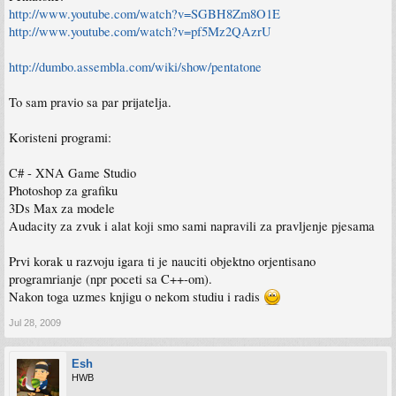
http://www.youtube.com/watch?v=SGBH8Zm8O1E
http://www.youtube.com/watch?v=pf5Mz2QAzrU
http://dumbo.assembla.com/wiki/show/pentatone
To sam pravio sa par prijatelja.
Koristeni programi:
C# - XNA Game Studio
Photoshop za grafiku
3Ds Max za modele
Audacity za zvuk i alat koji smo sami napravili za pravljenje pjesama
Prvi korak u razvoju igara ti je nauciti objektno orjentisano
programrianje (npr poceti sa C++-om).
Nakon toga uzmes knjigu o nekom studiu i radis
Jul 28, 2009
Esh
HWB