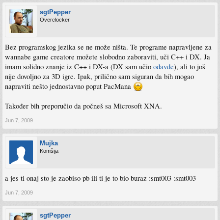
sgtPepper
Overclocker
Bez programskog jezika se ne može ništa. Te programe napravljene za
wannabe game creatore možete slobodno zaboraviti, uči C++ i DX. Ja
imam solidno znanje iz C++ i DX-a (DX sam učio
odavde
), ali to još
nije dovoljno za 3D igre. Ipak, prilično sam siguran da bih mogao
napraviti nešto jednostavno poput PacMana
Također bih preporučio da počneš sa Microsoft XNA.
Jun 7, 2009
Mujka
Komšija
a jes ti onaj sto je zaobiso pb ili ti je to bio buraz :smt003 :smt003
Jun 7, 2009
sgtPepper