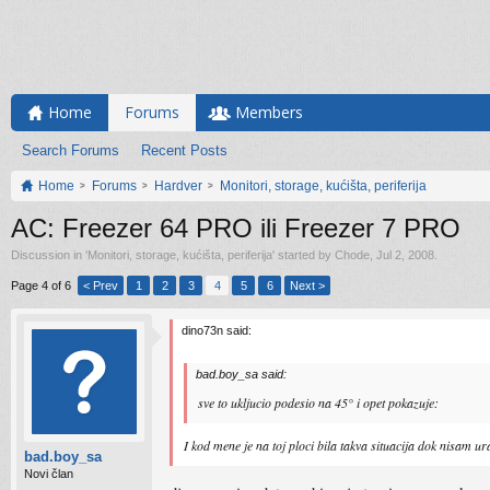
Home
Forums
Members
Search Forums
Recent Posts
Home
Forums
Hardver
Monitori, storage, kućišta, periferija
AC: Freezer 64 PRO ili Freezer 7 PRO
Discussion in '
Monitori, storage, kućišta, periferija
' started by
Chode
,
Jul 2, 2008
.
Page 4 of 6
< Prev
1
2
3
4
5
6
Next >
dino73n said:
bad.boy_sa said:
sve to ukljucio podesio na 45° i opet pokazuje:
I kod mene je na toj ploci bila takva situacija dok nisam ur
bad.boy_sa
Novi član