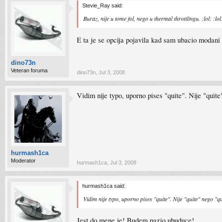
Stevie_Ray said:
Buraz, nije u tome fol, nego u thermal throttlingu. :lol: :lol:
E ta je se opcija pojavila kad sam ubacio modani 
dino73n
Veteran foruma
dino73n
,
Jul 3, 2008
Vidim nije typo, uporno pises "quite". Nije "quite
hurmash1ca
Moderator
hurmash1ca
,
Jul 3, 2008
hurmash1ca said:
Vidim nije typo, uporno pises "quite". Nije "quite" nego "qu
Jest do mene je! Budem pazio ubuduce!