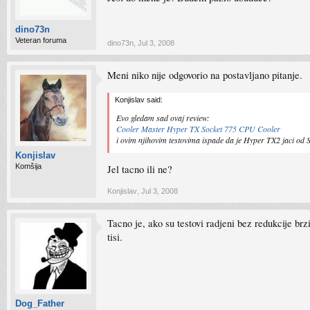
dino73n
Veteran foruma
dino73n
,
Jul 3, 2008
Meni niko nije odgovorio na postavljano pitanje.
Konjislav said:
Evo gledam sad ovaj review:
Cooler Master Hyper TX Socket 775 CPU Cooler
i ovim njihovim testovima ispade da je Hyper TX2 jaci od Scy
Konjislav
Komšija
Jel tacno ili ne?
Konjislav
,
Jul 3, 2008
Tacno je, ako su testovi radjeni bez redukcije brz
tisi.
Dog_Father