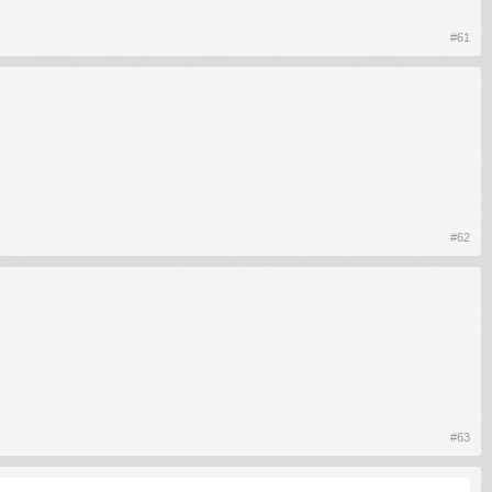
#61
#62
#63