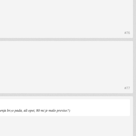
#76
#77
enja brzo pada, ali opet, 80 mi je malo previse?)