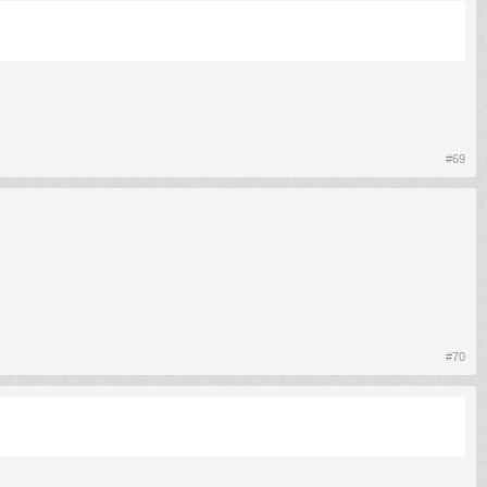
#69
#70