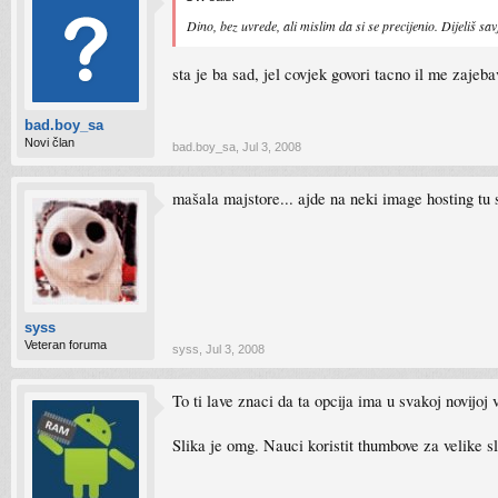
Dino, bez uvrede, ali mislim da si se precijenio. Dijeliš sav
sta je ba sad, jel covjek govori tacno il me zajeb
bad.boy_sa
Novi član
bad.boy_sa
,
Jul 3, 2008
mašala majstore... ajde na neki image hosting tu s
syss
Veteran foruma
syss
,
Jul 3, 2008
To ti lave znaci da ta opcija ima u svakoj novijoj 
Slika je omg. Nauci koristit thumbove za velike s