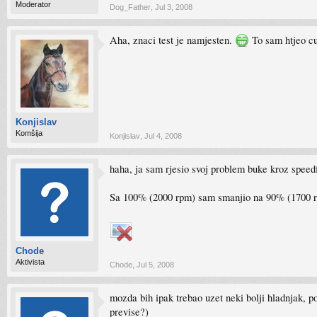
Moderator
Dog_Father
,
Jul 3, 2008
Aha, znaci test je namjesten.
To sam htjeo cut
Konjislav
Komšija
Konjislav
,
Jul 4, 2008
haha, ja sam rjesio svoj problem buke kroz speed
Sa 100% (2000 rpm) sam smanjio na 90% (1700 rpm)
Chode
Aktivista
Chode
,
Jul 5, 2008
mozda bih ipak trebao uzet neki bolji hladnjak, p
previse?)