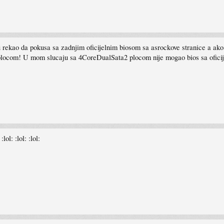
u rekao da pokusa sa zadnjim oficijelnim biosom sa asrockove stranice a ako s
 plocom! U mom slucaju sa 4CoreDualSata2 plocom nije mogao bios sa oficij
ol: :lol: :lol: