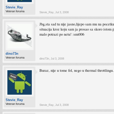
Stevie_Ray
Veteran foruma
Stevie_Ray
,
Jul 3, 2008
Jbg,sta sad tu nije jasno,lijepo sam mu na pocetk
situacija kroz koju sam ja prosao sa skoro istom
malo potrazi po netu! :smt006
dino73n
Veteran foruma
dino73n
,
Jul 3, 2008
Buraz, nije u tome fol, nego u thermal throttlingu. :l
Stevie_Ray
Veteran foruma
Stevie_Ray
,
Jul 3, 2008