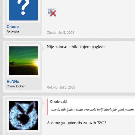
Chode
Aktivista
Chode
,
Jul 5, 2008
Nije zdravo u bilo kojem pogledu.
ReNNo
Overclocker
ReNNo
,
Jul 5, 2008
Chode said:
mozda bih ipak trebao uzet neki bolji hladnjak, pod punim 
A cime ga opteretis za ovih 78C?