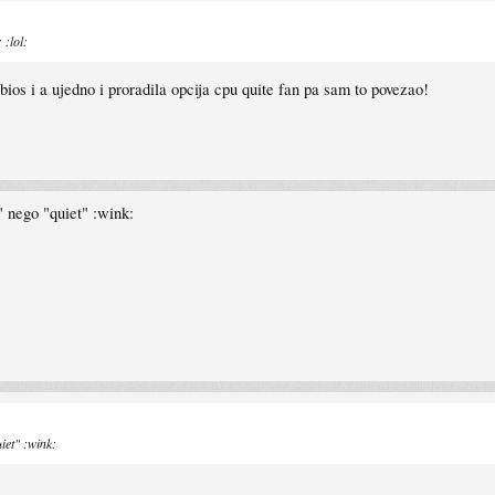
 :lol:
bios i a ujedno i proradila opcija cpu quite fan pa sam to povezao!
" nego "quiet" :wink:
iet" :wink: