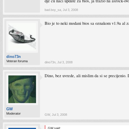
dje cu naci update za bios, ja trazio na asrock-ovo
bad.boy_sa
,
Jul 3, 2008
Bio je to neki modani bios sa oznakom v1.9a al za 
dino73n
Veteran foruma
dino73n
,
Jul 3, 2008
Dino, bez uvrede, ali mislim da si se precijenio. 
GW
Moderator
GW
,
Jul 3, 2008
GW said: