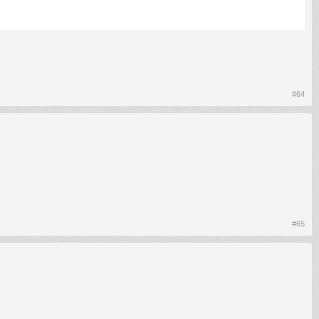
#64
#65