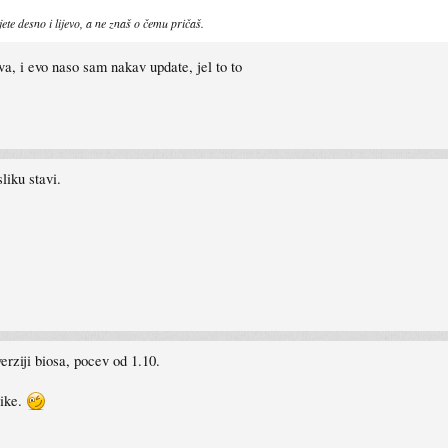
jete desno i lijevo, a ne znaš o čemu pričaš.
ava, i evo naso sam nakav update, jel to to
liku stavi.
verziji biosa, pocev od 1.10.
like.