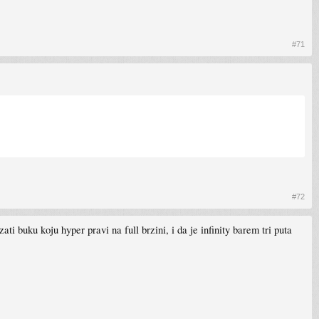
#71
#72
ti buku koju hyper pravi na full brzini, i da je infinity barem tri puta