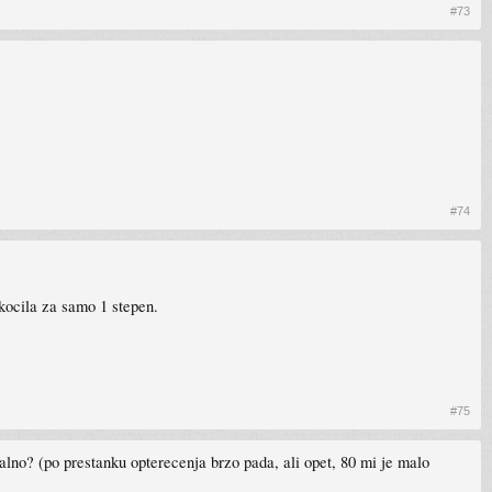
#73
#74
kocila za samo 1 stepen.
#75
alno? (po prestanku opterecenja brzo pada, ali opet, 80 mi je malo