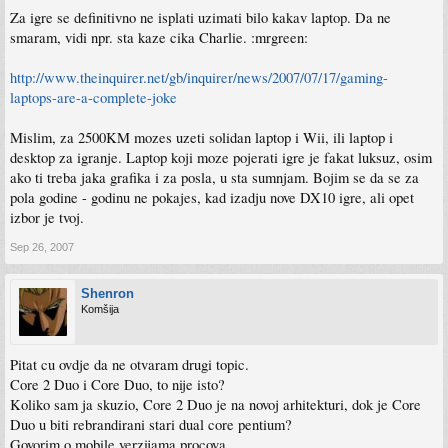
667 ili po mogucnosti 800, prosirivo do 4GB, kvalitetan prikaz slike, 15'' minimum,
Za igre se definitivno ne isplati uzimati bilo kakav laptop. Da ne
obavezno Intel Core 2 Duo minimum 2GHz. Stvarno sam se bio zagrijao za acer
5920g zbog performansi, ali stvarno mi ne treba laptop koji ima mogucnost da
smaram, vidi npr. sta kaze cika Charlie. :mrgreen:
rikne nakon kratkog roka.
http://www.theinquirer.net/gb/inquirer/news/2007/07/17/gaming-
Savrsen koji sam ja nasao je:
laptops-are-a-complete-joke
ACER Aspire AS5920G-602G25MN - 15.4" WXGA TFT, Intel® Core™ 2 Duo
7500 (2.2GHz/4MB),2x1024MB DDR II, 250GB S-ATA,DVD+/-RW DL, 512MB
NVIDIA® GeForce™ 8600M GT, Microsoft® Windows® Vista™ Home Premium
Mislim, za 2500KM mozes uzeti solidan laptop i Wii, ili laptop i
9.759,27 kn = 2440 KM.
desktop za igranje. Laptop koji moze pojerati igre je fakat luksuz, osim
ako ti treba jaka grafika i za posla, u sta sumnjam. Bojim se da se za
Ja pokusavam biti pazljiv oko odabira. I na kraju krajeva napisite vase misljenje da
li je isplatnije uzeti performance desktop za koji cete znati da ce raditi bez problema
pola godine - godinu ne pokajes, kad izadju nove DX10 igre, ali opet
=)
izbor je tvoj.
Sep 26, 2007
Shenron
Komšija
Pitat cu ovdje da ne otvaram drugi topic.
Core 2 Duo i Core Duo, to nije isto?
Koliko sam ja skuzio, Core 2 Duo je na novoj arhitekturi, dok je Core
Duo u biti rebrandirani stari dual core pentium?
Govorim o mobile verzijama procova.