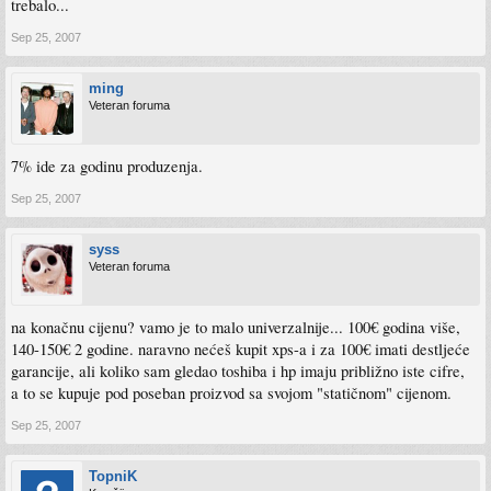
trebalo...
Sep 25, 2007
ming
Veteran foruma
7% ide za godinu produzenja.
Sep 25, 2007
syss
Veteran foruma
na konačnu cijenu? vamo je to malo univerzalnije... 100€ godina više,
140-150€ 2 godine. naravno nećeš kupit xps-a i za 100€ imati destljeće
garancije, ali koliko sam gledao toshiba i hp imaju približno iste cifre,
a to se kupuje pod poseban proizvod sa svojom "statičnom" cijenom.
Sep 25, 2007
TopniK