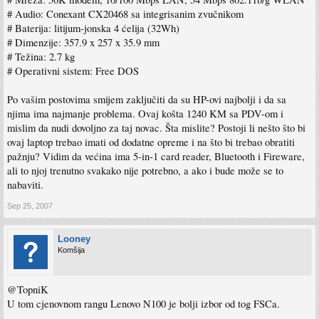
# Audio: Conexant CX20468 sa integrisanim zvučnikom
# Baterija: litijum-jonska 4 ćelija (32Wh)
# Dimenzije: 357.9 x 257 x 35.9 mm
# Težina: 2.7 kg
# Operativni sistem: Free DOS
Po vašim postovima smijem zaključiti da su HP-ovi najbolji i da sa
njima ima najmanje problema. Ovaj košta 1240 KM sa PDV-om i
mislim da nudi dovoljno za taj novac. Šta mislite? Postoji li nešto što bi
ovaj laptop trebao imati od dodatne opreme i na što bi trebao obratiti
pažnju? Vidim da većina ima 5-in-1 card reader, Bluetooth i Fireware,
ali to njoj trenutno svakako nije potrebno, a ako i bude može se to
nabaviti.
Sep 25, 2007
Looney
Komšija
@TopniK
U tom cjenovnom rangu Lenovo N100 je bolji izbor od tog FSCa.