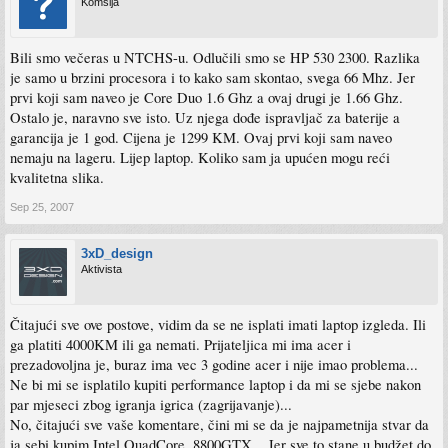
Komšija
Bili smo večeras u NTCHS-u. Odlučili smo se HP 530 2300. Razlika
je samo u brzini procesora i to kako sam skontao, svega 66 Mhz. Jer
prvi koji sam naveo je Core Duo 1.6 Ghz a ovaj drugi je 1.66 Ghz.
Ostalo je, naravno sve isto. Uz njega dođe ispravljač za baterije a
garancija je 1 god. Cijena je 1299 KM. Ovaj prvi koji sam naveo
nemaju na lageru. Lijep laptop. Koliko sam ja upućen mogu reći
kvalitetna slika.
Sep 25, 2007
3xD_design
Aktivista
Čitajući sve ove postove, vidim da se ne isplati imati laptop izgleda. Ili
ga platiti 4000KM ili ga nemati. Prijateljica mi ima acer i
prezadovoljna je, buraz ima vec 3 godine acer i nije imao problema...
Ne bi mi se isplatilo kupiti performance laptop i da mi se sjebe nakon
par mjeseci zbog igranja igrica (zagrijavanje)...
No, čitajući sve vaše komentare, čini mi se da je najpametnija stvar da
ja sebi kupim Intel QuadCore, 8800GTX... Jer sve to stane u budžet do