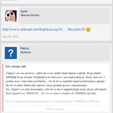
syss
Veteran foruma
http://www.mikronis.hr/shop/item.asp?it ... 5&catid=28
Sep 26, 2007
Heinz
Aktivista
3xD_design said:
Čitajući sve ove postove, vidim da se ne isplati imati laptop izgleda. Ili ga platiti
4000KM ili ga nemati. Prijateljica mi ima acer i prezadovoljna je, buraz ima vec 3
godine acer i nije imao problema... Ne bi mi se isplatilo kupiti performance laptop i
da mi se sjebe nakon par mjeseci zbog igranja igrica (zagrijavanje)...
No, čitajući sve vaše komentare, čini mi se da je najpametnija stvar da ja sebi kupim
Intel QuadCore, 8800GTX... Jer sve to stane u budžet do 2000KM otprilike.
De mi napisite prijedlog laptopa koji se isplati kupiti do 2500KM (sa PDV-om)
cijene gledajte u Zagrebackim trgovinama. Znaci, trebalo bi mi nesto kvalitetno,
Click to expand...
dugotrajno, multimedijski, 8600M GT 512MB po mogucnosti, 2GB DDR2 rama