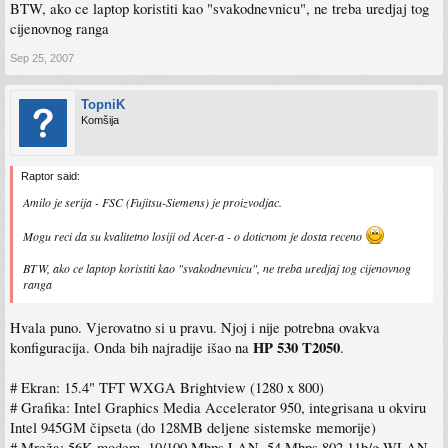
BTW, ako ce laptop koristiti kao "svakodnevnicu", ne treba uredjaj tog
cijenovnog ranga
Sep 25, 2007
TopniK
Komšija
Raptor said:
Amilo je serija - FSC (Fujitsu-Siemens) je proizvodjac.
Mogu reci da su kvalitetno losiji od Acer-a - o doticnom je dosta receno
BTW, ako ce laptop koristiti kao "svakodnevnicu", ne treba uredjaj tog cijenovnog
ranga
Hvala puno. Vjerovatno si u pravu. Njoj i nije potrebna ovakva
HP 530 T2050
konfiguracija. Onda bih najradije išao na
.
# Ekran: 15.4" TFT WXGA Brightview (1280 x 800)
# Grafika: Intel Graphics Media Accelerator 950, integrisana u okviru
Intel 945GM čipseta (do 128MB deljene sistemske memorije)
# Mreža: 56K modem, 10/100 Mbps LAN, 54 Mbps 802.11b/g WLAN