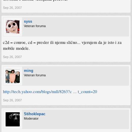
Sep 26, 2007
syss
Veteran foruma
c2d = conroe, cd = presler ili njemu slično... vjerujem da je isto i za
mobile modele.
Sep 26, 2007
ming
Veteran foruma
http://tech.yahoo.com/blogs/null/8263?c ... t_count=20
Sep 26, 2007
Stihoklepac
Moderator