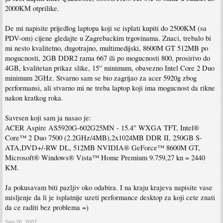
2000KM otprilike.
De mi napisite prijedlog laptopa koji se isplati kupiti do 2500KM (sa
PDV-om) cijene gledajte u Zagrebackim trgovinama. Znaci, trebalo bi
mi nesto kvalitetno, dugotrajno, multimedijski, 8600M GT 512MB po
mogucnosti, 2GB DDR2 rama 667 ili po mogucnosti 800, prosirivo do
4GB, kvalitetan prikaz slike, 15'' minimum, obavezno Intel Core 2 Duo
minimum 2GHz. Stvarno sam se bio zagrijao za acer 5920g zbog
performansi, ali stvarno mi ne treba laptop koji ima mogucnost da rikne
nakon kratkog roka.
Savrsen koji sam ja nasao je:
ACER Aspire AS5920G-602G25MN - 15.4" WXGA TFT, Intel®
Core™ 2 Duo 7500 (2.2GHz/4MB),2x1024MB DDR II, 250GB S-
ATA,DVD+/-RW DL, 512MB NVIDIA® GeForce™ 8600M GT,
Microsoft® Windows® Vista™ Home Premium 9.759,27 kn = 2440
KM.
Ja pokusavam biti pazljiv oko odabira. I na kraju krajeva napisite vase
misljenje da li je isplatnije uzeti performance desktop za koji cete znati
da ce raditi bez problema =)
Sep 26, 2007