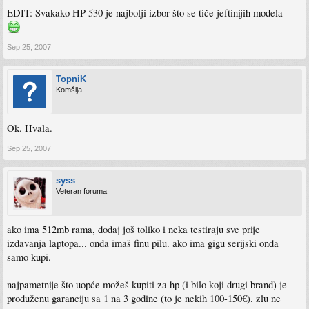
EDIT: Svakako HP 530 je najbolji izbor što se tiče jeftinijih modela
Sep 25, 2007
TopniK
Komšija
Ok. Hvala.
Sep 25, 2007
syss
Veteran foruma
ako ima 512mb rama, dodaj još toliko i neka testiraju sve prije
izdavanja laptopa... onda imaš finu pilu. ako ima gigu serijski onda
samo kupi.
najpametnije što uopće možeš kupiti za hp (i bilo koji drugi brand) je
produženu garanciju sa 1 na 3 godine (to je nekih 100-150€). zlu ne