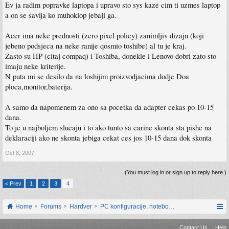
Ev ja radim popravke laptopa i upravo sto sys kaze cim ti uzmes laptop
a on se savija ko muhoklop jebaji ga.
Acer ima neke prednosti (zero pixel policy) zanimljiv dizajn (koji
jebeno podsjeca na neke ranije qosmio toshibe) al tu je kraj.
Zasto su HP (citaj compaq) i Toshiba, donekle i Lenovo dobri zato sto
imaju neke kriterije.
N puta mi se desilo da na loshijim proizvodjacima dodje Doa
ploca,monitor,baterija.
A samo da napomenem za ono sa pocetka da adapter cekas po 10-15
dana.
To je u najboljem slucaju i to ako tunto sa carine skonta sta pishe na
deklaraciji ako ne skonta jebiga cekat ces jos 10-15 dana dok skonta
Oct 8, 2007
(You must log in or sign up to reply here.)
< Prev
1
2
3
4
Home
Forums
Hardver
PC konfiguracije, notebook računari, servis
Contact Us
Help