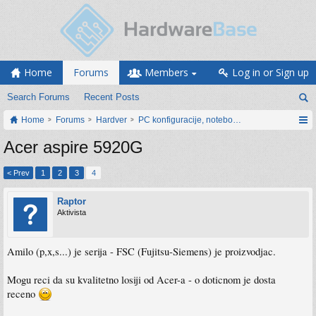
Home
Forums
Members
Log in or Sign up
Search Forums
Recent Posts
Home
Forums
Hardver
PC konfiguracije, notebook računari, servis
Acer aspire 5920G
< Prev
1
2
3
4
Raptor
Aktivista
Amilo (p,x,s...) je serija - FSC (Fujitsu-Siemens) je proizvodjac.
Mogu reci da su kvalitetno losiji od Acer-a - o doticnom je dosta
receno