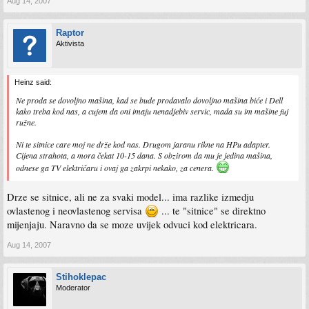
Aug 14, 2007
Raptor
Aktivista
Heinz said:
Ne proda se dovoljno mašina, kad se bude prodavalo dovoljno mašina biće i Dell
kako treba kod nas, a cujem da oni imaju nenadjebiv servic, mada su im mašine fuj
ružne.
Ni te sitnice care moj ne drže kod nas. Drugom jaranu rikne na HPu adapter.
Cijena strahota, a mora čekat 10-15 dana. S obzirom da mu je jedina mašina,
odnese ga TV električaru i ovaj ga zakrpi nekako, za cenera.
Drze se sitnice, ali ne za svaki model... ima razlike izmedju
ovlastenog i neovlastenog servisa
... te "sitnice" se direktno
mijenjaju. Naravno da se moze uvijek odvuci kod elektricara.
Aug 14, 2007
Stihoklepac
Moderator