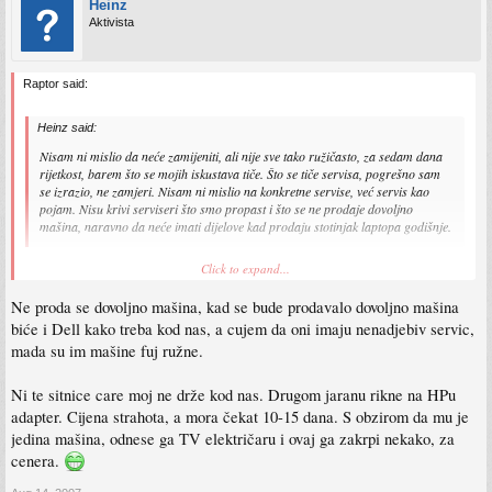
Heinz
Aktivista
Raptor said:
Heinz said:
Nisam ni mislio da neće zamijeniti, ali nije sve tako ružičasto, za sedam dana
rijetkost, barem što se mojih iskustava tiče. Što se tiče servisa, pogrešno sam
se izrazio, ne zamjeri. Nisam ni mislio na konkretne servise, već servis kao
pojam. Nisu krivi serviseri što smo propast i što se ne prodaje dovoljno
mašina, naravno da neće imati dijelove kad prodaju stotinjak laptopa godišnje.
HP - 7-9 dana prosjek. Proda se dovoljno masina, nego se ne isplati za svaki model
Click to expand...
drzati paletu (novih) dijelova u zalihi osim dvd/rw, adaptera i ostalih sitnica...
Prebrzo se bacaju novi modeli na trziste, finansijski nepodnosljivo (end of life
Ne proda se dovoljno mašina, kad se bude prodavalo dovoljno mašina
proces)... Tako da se moras osloniti na proizvodjaca... i svaki put naruciti dio.
biće i Dell kako treba kod nas, a cujem da oni imaju nenadjebiv servic,
mada su im mašine fuj ružne.
Ni te sitnice care moj ne drže kod nas. Drugom jaranu rikne na HPu
adapter. Cijena strahota, a mora čekat 10-15 dana. S obzirom da mu je
jedina mašina, odnese ga TV električaru i ovaj ga zakrpi nekako, za
cenera.