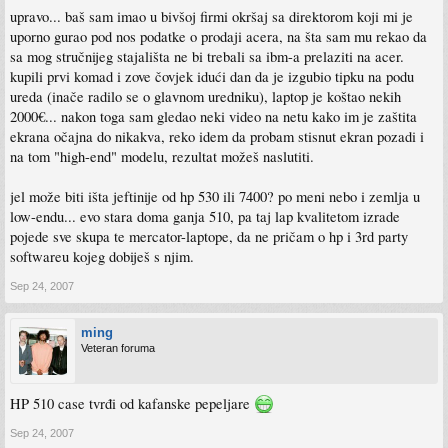
upravo... baš sam imao u bivšoj firmi okršaj sa direktorom koji mi je
uporno gurao pod nos podatke o prodaji acera, na šta sam mu rekao da
sa mog stručnijeg stajališta ne bi trebali sa ibm-a prelaziti na acer.
kupili prvi komad i zove čovjek idući dan da je izgubio tipku na podu
ureda (inače radilo se o glavnom uredniku), laptop je koštao nekih
2000€... nakon toga sam gledao neki video na netu kako im je zaštita
ekrana očajna do nikakva, reko idem da probam stisnut ekran pozadi i
na tom "high-end" modelu, rezultat možeš naslutiti.
jel može biti išta jeftinije od hp 530 ili 7400? po meni nebo i zemlja u
low-endu... evo stara doma ganja 510, pa taj lap kvalitetom izrade
pojede sve skupa te mercator-laptope, da ne pričam o hp i 3rd party
softwareu kojeg dobiješ s njim.
Sep 24, 2007
ming
Veteran foruma
HP 510 case tvrđi od kafanske pepeljare
Sep 24, 2007