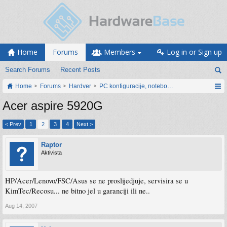
Home
Forums
Members
Log in or Sign up
Search Forums
Recent Posts
Home
Forums
Hardver
PC konfiguracije, notebook računari, servis
Acer aspire 5920G
< Prev
1
2
3
4
Next >
Raptor
Aktivista
HP/Acer/Lenovo/FSC/Asus se ne proslijedjuje, servisira se u
KimTec/Recosu... ne bitno jel u garanciji ili ne..
Aug 14, 2007