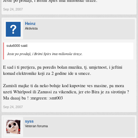
Jeste po prodaji, i Britni Spirs ima milionske tiraze.
Sep 24, 2007
Heinz
Aktivista
sulu6000 said:
Jeste po prodaji, i Britni Spirs ima milionske tiraze.
E sad i ti pretjera, pa poredis bolan muziku, tj. umjetnost, i jeftini
komad elektronike koji za 2 godine ide u smece.
Zamisli majke ti da neko boluje kod kupovine ves masine, pa mora
uzeti Whirlpool ili Zanussi za vikendicu, jer eto Bira je za sirotinju ?
Ma daaaj ba ! :mrgreen: :smt003
Sep 24, 2007
syss
Veteran foruma