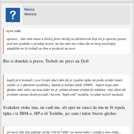
Heinz
Aktivista
syss said:
upravo... baš sam imao u bivšoj firmi okršaj sa direktorom koji mi je uporno gurao
pod nos podatke o prodaji acera, na šta sam mu rekao da sa mog stručnijeg
stajališta ne bi trebali sa ibm-a prelaziti na acer.
Bio si donekle u pravu. Trebali ste preci na Dell.
kupili prvi komad i zove čovjek idući dan da je izgubio tipku na podu ureda (inače
radilo se o glavnom uredniku), laptop je koštao nekih 2000€... nakon toga sam
gledao neki video na netu kako im je zaštita ekrana očajna do nikakva, reko idem da
probam stisnut ekran pozadi i na tom "high-end" modelu, rezultat možeš naslutiti.
Svakakve stoke ima, ne cudi me, ali opet ne znaci da mu ne bi ispala
tipka i iz IBM-a, HP-a ili Toshibe, jer sam i takve bisere gledao.
jel može biti išta jeftinije od hp 530 ili 7400? po meni nebo i zemlja u low-endu...