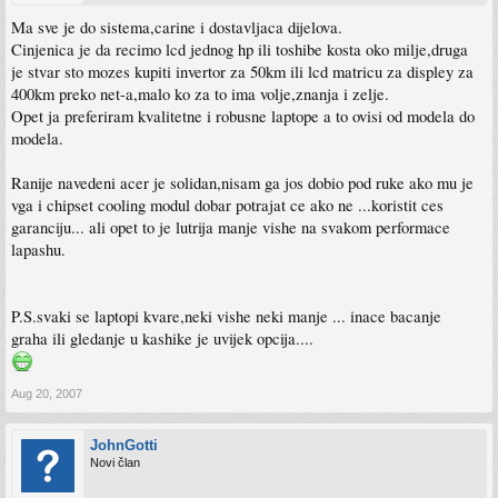
Ma sve je do sistema,carine i dostavljaca dijelova.
Cinjenica je da recimo lcd jednog hp ili toshibe kosta oko milje,druga
je stvar sto mozes kupiti invertor za 50km ili lcd matricu za displey za
400km preko net-a,malo ko za to ima volje,znanja i zelje.
Opet ja preferiram kvalitetne i robusne laptope a to ovisi od modela do
modela.
Ranije navedeni acer je solidan,nisam ga jos dobio pod ruke ako mu je
vga i chipset cooling modul dobar potrajat ce ako ne ...koristit ces
garanciju... ali opet to je lutrija manje vishe na svakom performace
lapashu.
P.S.svaki se laptopi kvare,neki vishe neki manje ... inace bacanje
graha ili gledanje u kashike je uvijek opcija....
Aug 20, 2007
JohnGotti
Novi član