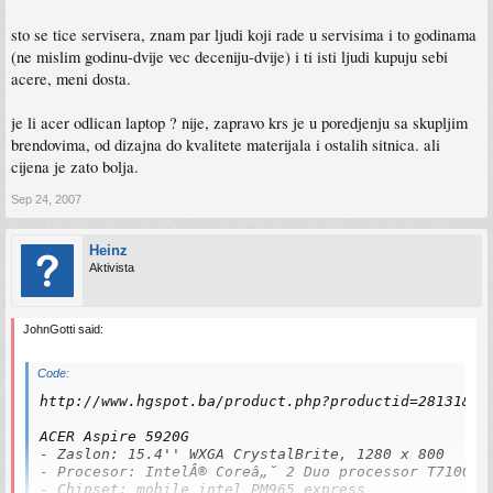
sto se tice servisera, znam par ljudi koji rade u servisima i to godinama
(ne mislim godinu-dvije vec deceniju-dvije) i ti isti ljudi kupuju sebi
acere, meni dosta.
je li acer odlican laptop ? nije, zapravo krs je u poredjenju sa skupljim
brendovima, od dizajna do kvalitete materijala i ostalih sitnica. ali
cijena je zato bolja.
Sep 24, 2007
Heinz
Aktivista
JohnGotti said:
Code:
http://www.hgspot.ba/product.php?productid=28131&cat
ACER Aspire 5920G

- Zaslon: 15.4'' WXGA CrystalBrite, 1280 x 800

- Procesor: IntelÂ® Coreâ„˘ 2 Duo processor T7100,

- Chipset: mobile intel PM965 express
