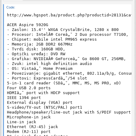
Code:
http://www.hgspot.ba/product.php?productid=28131&cat=
ACER Aspire 5920G

- Zaslon: 15.4'' WXGA CrystalBrite, 1280 x 800

- Procesor: IntelÂ® Coreâ„˘ 2 Duo processor T7100,

- Chipset: mobile intel PM965 express

- Memorija: 2GB DDR2 667MHz

- Tvrdi disk: 160GB HDD,

- Optički uređaj: DVD RW

- Grafika: NVIDIAÂ® GeForceâ„˘ Go 8600 GT, 256MB,

- Zvuk: intel high definition audio

- OS: Vistaâ„˘ Home Premium

- Povezivanje: gigabit ethernet, 802.11a/b/g, Consume
- Portovi: ExpressCardâ„˘/54 slot

5-in-1 card reader (SDâ„˘, MMC, MS, MS PRO, xD)

Four USB 2.0 ports

HDMIâ„˘ port with HDCP support

IEEE 1394 port

External display (VGA) port

S-video/TV-out (NTSC/PAL) port1

Headphone/speaker/line-out jack with S/PDIF support

Microphone-in jack

Line-in jack

Ethernet (RJ-45) jack

Modem (RJ-11) port
