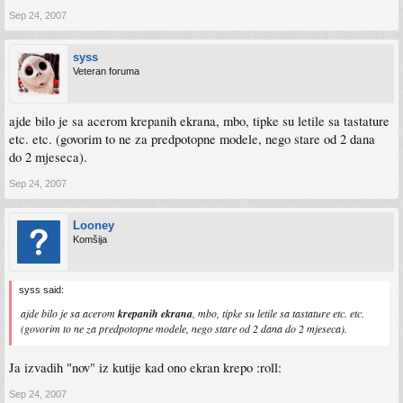
Sep 24, 2007
syss
Veteran foruma
ajde bilo je sa acerom krepanih ekrana, mbo, tipke su letile sa tastature
etc. etc. (govorim to ne za predpotopne modele, nego stare od 2 dana
do 2 mjeseca).
Sep 24, 2007
Looney
Komšija
syss said:
ajde bilo je sa acerom
krepanih ekrana
, mbo, tipke su letile sa tastature etc. etc.
(govorim to ne za predpotopne modele, nego stare od 2 dana do 2 mjeseca).
Ja izvadih "nov" iz kutije kad ono ekran krepo :roll:
Sep 24, 2007