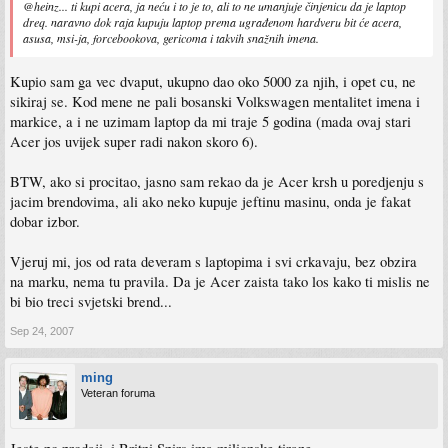
@heinz... ti kupi acera, ja neću i to je to, ali to ne umanjuje činjenicu da je laptop
firmama za ovaj model?
dreq. naravno dok raja kupuju laptop prema ugrađenom hardveru bit će acera,
asusa, msi-ja, forcebookova, gericoma i takvih snažnih imena.
Kupio sam ga vec dvaput, ukupno dao oko 5000 za njih, i opet cu, ne
sikiraj se. Kod mene ne pali bosanski Volkswagen mentalitet imena i
markice, a i ne uzimam laptop da mi traje 5 godina (mada ovaj stari
Acer jos uvijek super radi nakon skoro 6).
BTW, ako si procitao, jasno sam rekao da je Acer krsh u poredjenju s
jacim brendovima, ali ako neko kupuje jeftinu masinu, onda je fakat
dobar izbor.
Vjeruj mi, jos od rata deveram s laptopima i svi crkavaju, bez obzira
na marku, nema tu pravila. Da je Acer zaista tako los kako ti mislis ne
bi bio treci svjetski brend...
Sep 24, 2007
ming
Veteran foruma