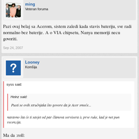
ming
Veteran foruma
Pazi ovaj belaj sa Acerom, sistem zaledi kada stavis bateriju, sve radi
normalno bez baterije. A o VIA chipsetu, Nanya memoriji necu
govoriti.
Sep 24, 2007
Looney
Komšija
syss said:
Heinz said:
Pusti se ovih stručnjaka što govore da je Acer smeće...
naravno šta će ti savjet od par članova servisera iz prve ruke, kad je net pun
recenzija.
Ma da :roll: