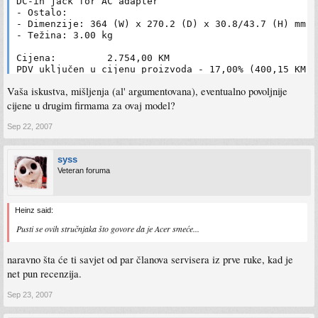
DC-in jack for AC adapter

- Ostalo:

- Dimenzije: 364 (W) x 270.2 (D) x 30.8/43.7 (H) mm

- Težina: 3.00 kg

Cijena: 	2.754,00 KM

PDV uključen u cijenu proizvoda - 17,00% (400,15 KM)
Vaša iskustva, mišljenja (al' argumentovana), eventualno povoljnije
cijene u drugim firmama za ovaj model?
Sep 22, 2007
syss
Veteran foruma
Heinz said:
Pusti se ovih stručnjaka što govore da je Acer smeće...
naravno šta će ti savjet od par članova servisera iz prve ruke, kad je
net pun recenzija.
Sep 23, 2007