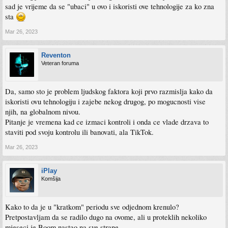
sad je vrijeme da se "ubaci" u ovo i iskoristi ove tehnologije za ko zna
sta
Mar 26, 2023
Reventon
Veteran foruma
Da, samo sto je problem ljudskog faktora koji prvo razmislja kako da
iskoristi ovu tehnologiju i zajebe nekog drugog, po mogucnosti vise
njih, na globalnom nivou.
Pitanje je vremena kad ce izmaci kontroli i onda ce vlade drzava to
staviti pod svoju kontrolu ili banovati, ala TikTok.
Mar 26, 2023
iPlay
Komšija
Kako to da je u "kratkom" periodu sve odjednom krenulo?
Pretpostavljam da se radilo dugo na ovome, ali u proteklih nekoliko
mjeseci je Boom nastao na sve strane.