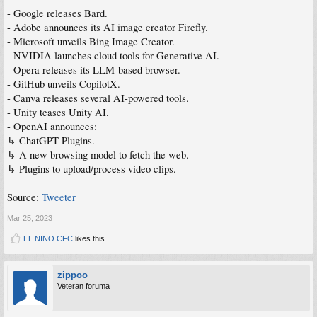
- Google releases Bard.
- Adobe announces its AI image creator Firefly.
- Microsoft unveils Bing Image Creator.
- NVIDIA launches cloud tools for Generative AI.
- Opera releases its LLM-based browser.
- GitHub unveils CopilotX.
- Canva releases several AI-powered tools.
- Unity teases Unity AI.
- OpenAI announces:
↳ ChatGPT Plugins.
↳ A new browsing model to fetch the web.
↳ Plugins to upload/process video clips.
Source:
Tweeter
Mar 25, 2023
EL NINO CFC
likes this.
zippoo
Veteran foruma