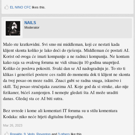
EL NINO CFC
likes this.
NAILS
Moderator
Malo ste kratkovidni. Svi smo mi middleman, koji ce nestati kada
klijent skonta koliko je lako doći do rješenja. Middleman će postati AI.
Korist od ovoga će imati kompanije a ne radnici kompanija. Ne kontam
kako raja sa ovakvog foruma ne vidi situaciju 10 godina unaprijed.
Koliko će poslova pokositi. Svaki dan se AI nadogradnju je. To sto ti
klikas i generišeš postere ces raditi do momenta dok ti klijent ne skonta
da tvoj posao on moze raditi. Znaci gubi se radna snaga, iskustvo i
skill. Taj posao stručnjaka zauzima AI. Koje god da si struke, ako nije
fizikaner, bićeš zamjenjen. I nemojte gledati šta AI može uraditi
danas. Gledaj sta ce AI biti sutra.
Bez uvrede i kome ali komentari IT foruma su u stilu komentara
Kodaka: niko neće htjeti digitalnu fotografiju.
Mar 26, 2023
Ronaldo_9
,
Vedo
,
Reventon
and
3 others
like this.