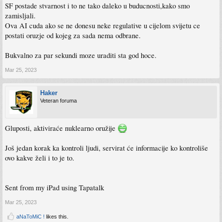
SF postade stvarnost i to ne tako daleko u buducnosti,kako smo
zamisljali.
Ova AI cuda ako se ne donesu neke regulative u cijelom svijetu ce
postati oruzje od kojeg za sada nema odbrane.
Bukvalno za par sekundi moze uraditi sta god hoce.
Mar 25, 2023
Haker
Veteran foruma
Gluposti, aktiviraće nuklearno oružije
Još jedan korak ka kontroli ljudi, servirat će informacije ko kontroliše
ovo kakve želi i to je to.
Sent from my iPad using Tapatalk
Mar 25, 2023
aNaToMiC !
likes this.