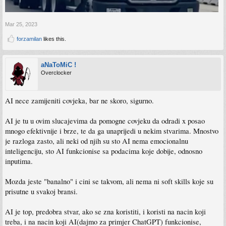
Mar 25, 2023
forzamilan
likes this.
aNaToMiC !
Overclocker
AI nece zamijeniti covjeka, bar ne skoro, sigurno.
AI je tu u ovim slucajevima da pomogne covjeku da odradi x posao
mnogo efektivnije i brze, te da ga unaprijedi u nekim stvarima. Mnostvo
je razloga zasto, ali neki od njih su sto AI nema emocionalnu
inteligenciju, sto AI funkcionise sa podacima koje dobije, odnosno
inputima.
Mozda jeste "banalno" i cini se takvom, ali nema ni soft skills koje su
prisutne u svakoj bransi.
AI je top, predobra stvar, ako se zna koristiti, i koristi na nacin koji
treba, i na nacin koji AI(dajmo za primjer ChatGPT) funkcionise,