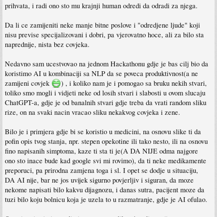
prihvata, i radi ono sto mu krajnji human odredi da odradi za njega.
Da li ce zamijeniti neke manje bitne poslove i "odredjene ljude" koji
nisu previse specijalizovani i dobri, pa vjerovatno hoce, ali za bilo sta
naprednije, nista bez covjeka.
Nedavno sam ucestvovao na jednom Hackathonu gdje je bas cilj bio da
koristimo AI u kombinaciji sa NLP da se poveca produktivnost(a ne
zamijeni covjek
) , i koliko nam je i pomogao sa bruku nekih stvari,
toliko smo mogli i vidjeti neke od losih stvari i slabosti u ovom slucaju
ChatGPT-a, gdje je od banalnih stvari gdje treba da vrati random sliku
rize, on na svaki nacin vracao sliku nekakvog covjeka i zene.
Bilo je i primjera gdje bi se koristio u medicini, na osnovu slike ti da
pofin opis tvog stanja, npr. stepen opekotine ili tako nesto, ili na osnovu
fino napisanih simptoma, kaze ti sta ti je(A DA NIJE odma najgore
ono sto inace bude kad google svi mi rovimo), da ti neke medikamente
preporuci, pa prirodna zamjena toga i sl. I opet se dodje u situaciju,
DA AI nije, bar ne jos uvijek sigurno povjerljiv i siguran, da moze
nekome napisati bilo kakvu dijagnozu, i danas sutra, pacijent moze da
tuzi bilo koju bolnicu koja je uzela to u razmatranje, gdje je AI ofulao.