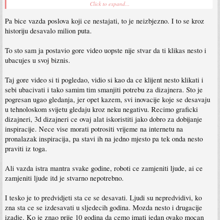
Click to expand...
Bez uvrede i kome ali komentari IT foruma su u stilu komentara Kodaka: niko neće
Pa bice vazda poslova koji ce nestajati, to je neizbjezno. I to se kroz
htjeti digitalnu fotografiju.
historiju desavalo milion puta.
To sto sam ja postavio gore video uopste nije stvar da ti klikas nesto i
ubacujes u svoj biznis.
Taj gore video si ti pogledao, vidio si kao da ce klijent nesto klikati i
sebi ubacivati i tako samim tim smanjiti potrebu za dizajnera. Sto je
pogresan ugao gledanja, jer opet kazem, svi inovacije koje se desavaju
u tehnoloskom svijetu gledaju kroz neku negativu. Recimo graficki
dizajneri, 3d dizajneri ce ovaj alat iskoristiti jako dobro za dobijanje
inspiracije. Nece vise morati potrositi vrijeme na internetu na
pronalazak inspiracija, pa stavi ih na jedno mjesto pa tek onda nesto
praviti iz toga.
Ali vazda istra mantra svake godine, roboti ce zamjeniti ljude, ai ce
zamjeniti ljude itd je stvarno nepotrebno.
I tesko je to predvidjeti sta ce se desavati. Ljudi su nepredvidivi, ko
zna sta ce se izdesavati u sljedecih godina. Mozda nesto i drugacije
izadje. Ko je znao prije 10 godina da cemo imati jedan ovako mocan