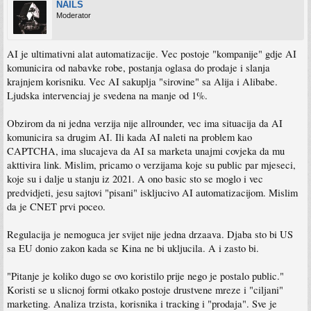
NAILS
Moderator
AI je ultimativni alat automatizacije. Vec postoje "kompanije" gdje AI
komunicira od nabavke robe, postanja oglasa do prodaje i slanja
krajnjem korisniku. Vec AI sakuplja "sirovine" sa Alija i Alibabe.
Ljudska intervenciaj je svedena na manje od 1%.
Obzirom da ni jedna verzija nije allrounder, vec ima situacija da AI
komunicira sa drugim AI. Ili kada AI naleti na problem kao
CAPTCHA, ima slucajeva da AI sa marketa unajmi covjeka da mu
akttivira link. Mislim, pricamo o verzijama koje su public par mjeseci,
koje su i dalje u stanju iz 2021. A ono basic sto se moglo i vec
predvidjeti, jesu sajtovi "pisani" iskljucivo AI automatizacijom. Mislim
da je CNET prvi poceo.
Regulacija je nemoguca jer svijet nije jedna drzaava. Djaba sto bi US
sa EU donio zakon kada se Kina ne bi ukljucila. A i zasto bi.
"Pitanje je koliko dugo se ovo koristilo prije nego je postalo public."
Koristi se u slicnoj formi otkako postoje drustvene mreze i "ciljani"
marketing. Analiza trzista, korisnika i tracking i "prodaja". Sve je