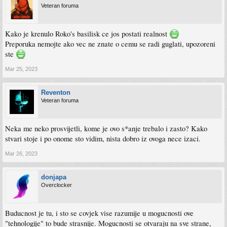
Veteran foruma
Kako je krenulo Roko's basilisk ce jos postati realnost
Preporuka nemojte ako vec ne znate o cemu se radi guglati, upozoreni
ste
Mar 25, 2023
Reventon
Veteran foruma
Neka me neko prosvijetli, kome je ovo s*anje trebalo i zasto? Kako
stvari stoje i po onome sto vidim, nista dobro iz ovoga nece izaci.
Mar 26, 2023
donjapa
Overclocker
Buducnost je tu, i sto se covjek vise razumije u mogucnosti ove
"tehnologije" to bude strasnije. Mogucnosti se otvaraju na sve strane,