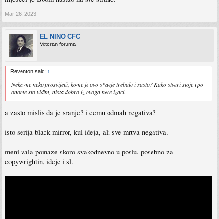
Mar 26, 2023
EL NINO CFC
Veteran foruma
Reventon said:
↑
Neka me neko prosvijetli, kome je ovo s*anje trebalo i zasto? Kako stvari stoje i po
onome sto vidim, nista dobro iz ovoga nece izaci.
a zasto mislis da je sranje? i cemu odmah negativa?
isto serija black mirror, kul ideja, ali sve mrtva negativa.
meni vala pomaze skoro svakodnevno u poslu. posebno za
copywrightin, ideje i sl.