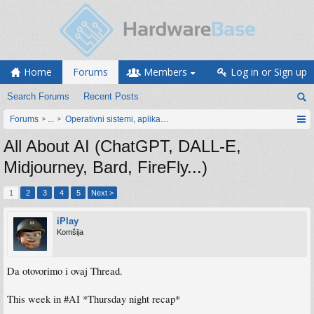
Home
Forums
Members
Log in or Sign up
Search Forums
Recent Posts
Forums
...
Operativni sistemi, aplikacije i programiranje
All About AI (ChatGPT, DALL-E,
Midjourney, Bard, FireFly...)
1
2
3
4
5
Next >
iPlay
Komšija
Da otovorimo i ovaj Thread.
This week in #AI *Thursday night recap*