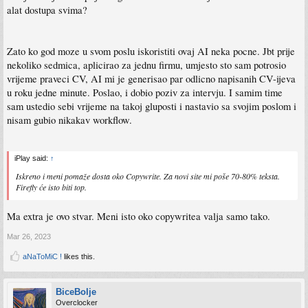
alat dostupa svima?
Zato ko god moze u svom poslu iskoristiti ovaj AI neka pocne. Jbt prije
nekoliko sedmica, aplicirao za jednu firmu, umjesto sto sam potrosio
vrijeme praveci CV, AI mi je generisao par odlicno napisanih CV-ijeva
u roku jedne minute. Poslao, i dobio poziv za intervju. I samim time
sam ustedio sebi vrijeme na takoj gluposti i nastavio sa svojim poslom i
nisam gubio nikakav workflow.
iPlay said:
↑
Iskreno i meni pomaže dosta oko Copywrite. Za novi site mi poše 70-80% teksta.
Firefly će isto biti top.
Ma extra je ovo stvar. Meni isto oko copywritea valja samo tako.
Mar 26, 2023
aNaToMiC !
likes this.
BiceBolje
Overclocker