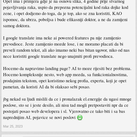
Opet ima i primjera gdje je na osnovu slika, 4 godine prije stvarnog
pojavljivanja raka, uspio da prepozna potencijalni kod raka dojke kod
zene, i opet dodjemo do toga, da je top, ako se zna koristiti, KAO
ispomoc, da ubrza, poboljsa i bude efikasniji doktor, a ne da zamijeni
samog doktora.
I google translate ima neke ai powered features pa nije zamijenio
prevodioce. Jeste zamijenio mozde lose, i ne moramo placati da bi
preveli random tekst, ali ako imamo neki bas bitan ugovor, niko od nas
nece koristiti google translate nego unajmiti profi prevodioca.
Hocemo da napravimo landing page? AI to moze rijesiti bez problema.
Hocemo kompleksnije nesto, web app mozda, sa funkcionialnostima,
prodajnim tekstom, opet koristimo nekog profia, experta, koji je opet
pametan, da koristi AI da bi olaksao sebi posao.
jbg nekad su ljudi mislili da ce i pronalazak el.energije da ugasi mnoge
poslove, sto se i jeste desilo, ali nisu tad mogli pretpostaviti npr da ce
postojati posao web developera i sl. Vjerovatno ce tako biti i sa bas
naprednijim AI, pojavice se novi poslovi
Mar 25, 2023