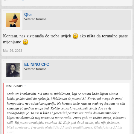
Qler
Veteran foruma
Kontam, nas sistemaša će treba uvijek
ako ništa da termalne paste
mijenjamo
Mar 26, 2023
EL NINO CFC
Veteran foruma
NAILS said:
↑
Malo ste kratkovidni. Svi smo mi middleman, koji ce nestati kada klijent skonta
koliko je lako doći do rješenja. Middleman će postati AI. Korist od ovoga će imati
kompanije a ne radnici kompanija. Ne kontam kako raja sa ovakvog foruma ne vidi
situaciju 10 godina unaprijed. Koliko će poslova pokositi. Svaki dan se AI
nadogradnju je. To sto ti klikas i generišeš postere ces raditi do momenta dok ti
klijent ne skonta da tvoj posao on moze raditi. Znaci gubi se radna snaga, iskustvo i
skill. Taj posao stručnjaka zauzima AI. Koje god da si struke, ako nije fizikaner,
bićeš zamjenjen. I nemojte gledati šta AI može uraditi danas. Gledaj sta ce AI biti
sutra.