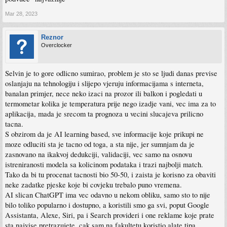
pustimo da ih ljudi uce koji im slijepo vjeruju i kopiraju rjesenja, tek onda smo
zaglibili. Bukvalno pustamo najglupljim ljudima da treniraju model neceg sto treba
Mar 28, 2023
bit extra pametno
Reznor
Overclocker
Selvin je to gore odlicno sumirao, problem je sto se ljudi danas previse
oslanjaju na tehnologiju i slijepo vjeruju informacijama s interneta,
banalan primjer, nece neko izaci na prozor ili balkon i pogledati u
termometar kolika je temperatura prije nego izadje vani, vec ima za to
aplikacija, mada je srecom ta prognoza u vecini slucajeva prilicno
tacna.
S obzirom da je AI learning based, sve informacije koje prikupi ne
moze odluciti sta je tacno od toga, a sta nije, jer sumnjam da je
zasnovano na ikakvoj dedukciji, validaciji, vec samo na osnovu
istreniranosti modela sa kolicinom podataka i trazi najbolji match.
Tako da bi tu procenat tacnosti bio 50-50, i zaista je korisno za obaviti
neke zadatke pjeske koje bi covjeku trebalo puno vremena.
AI slican ChatGPT ima vec odavno u nekom obliku, samo sto to nije
bilo toliko popularno i dostupno, a koristili smo ga svi, poput Google
Assistanta, Alexe, Siri, pa i Search provideri i one reklame koje prate
sta najvise pretrazujete, cak sam na fakultetu koristio alate tipa