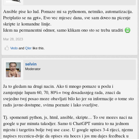
Ansible pise ko lud. Pomaze mi sa pythonom, netmiko, automatizacija.
Pretplatio se na gpt+, Evo vec mjesec dana, sve sam doveo na picenje
skripte iz komandne linije.
Idem na permanentni odmor, samo klikam ono sto se treba uraditi
Mar 28, 2023
Vedo
and
Qler
like this.
selvin
Moderator
Ja to gledam na drugi nacin. Ako ti mnogo pomaze u poslu i
zamjenjuje lupam 60, 70, 80%+ tvog dosadasnjeg rada, znaci da
svejedno tvoj posao moze obavljati bilo ko jer su informacije o tome sto
radis javno dostupne, svima poznate i lako svarljive.
Tj. spomenuti python, js, html, ansible, skripte... To sve mozes naci na
google u par minuta takodjer. Samo ti ChatGPT sumira to na jednom
mjestu i targetira bolje tvoj use case. U google upises 3-4 rijeci, njemu
napises recenicu-dvije da opises sta hoces i jos mu dajes feedback u