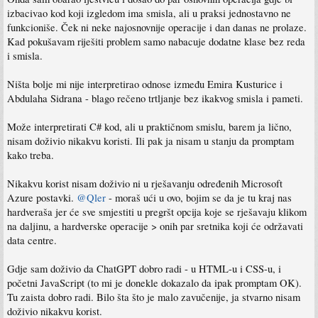
izbacivao kod koji izgledom ima smisla, ali u praksi jednostavno ne
funkcioniše. Ček ni neke najosnovnije operacije i dan danas ne prolaze.
Kad pokušavam riješiti problem samo nabacuje dodatne klase bez reda
i smisla.
Ništa bolje mi nije interpretirao odnose između Emira Kusturice i
Abdulaha Sidrana - blago rečeno trtljanje bez ikakvog smisla i pameti.
Može interpretirati C# kod, ali u praktičnom smislu, barem ja lično,
nisam doživio nikakvu koristi. Ili pak ja nisam u stanju da promptam
kako treba.
Nikakvu korist nisam doživio ni u rješavanju određenih Microsoft
Azure postavki.
@Qler
- moraš ući u ovo, bojim se da je tu kraj nas
hardveraša jer će sve smjestiti u pregršt opcija koje se rješavaju klikom
na daljinu, a hardverske operacije > onih par sretnika koji će održavati
data centre.
Gdje sam doživio da ChatGPT dobro radi - u HTML-u i CSS-u, i
početni JavaScript (to mi je donekle dokazalo da ipak promptam OK).
Tu zaista dobro radi. Bilo šta što je malo zavučenije, ja stvarno nisam
doživio nikakvu korist.