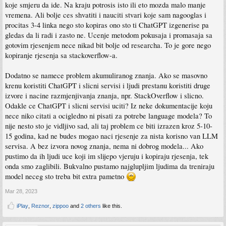
koje smjeru da ide. Na kraju potrosis isto ili eto mozda malo manje
vremena. Ali bolje ces shvatiti i nauciti stvari koje sam nagooglas i
procitas 3-4 linka nego sto kopiras ono sto ti ChatGPT izgenerise pa
gledas da li radi i zasto ne. Ucenje metodom pokusaja i promasaja sa
gotovim rjesenjem nece nikad bit bolje od researcha. To je gore nego
kopiranje rjesenja sa stackoverflow-a.
Dodatno se namece problem akumuliranog znanja. Ako se masovno
krenu koristiti ChatGPT i slicni servisi i ljudi prestanu koristiti druge
izvore i nacine razmjenjivanja znanja, npr. StackOverflow i slicno.
Odakle ce ChatGPT i slicni servisi uciti? Iz neke dokumentacije koju
nece niko citati a ocigledno ni pisati za potrebe language modela? To
nije nesto sto je vidljivo sad, ali taj problem ce biti izrazen kroz 5-10-
15 godina, kad ne budes mogao naci rjesenje za nista korisno van LLM
servisa. A bez izvora novog znanja, nema ni dobrog modela... Ako
pustimo da ih ljudi uce koji im slijepo vjeruju i kopiraju rjesenja, tek
onda smo zaglibili. Bukvalno pustamo najglupljim ljudima da treniraju
model neceg sto treba bit extra pametno
Mar 28, 2023
iPlay
,
Reznor
,
zippoo
and
2 others
like this.