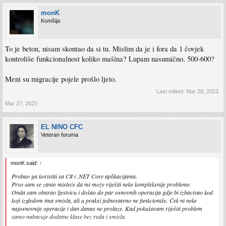
monK
Komšija
To je beton, nisam skontao da si tu. Mislim da je i fora da 1 čovjek
kontroliše funkcionalnost koliko mašina? Lupam nasumično, 500-600?
Meni su migracije pojele prošlo ljeto.
Last edited:
Mar 28, 2023
Mar 27, 2023
EL NINO CFC
Veteran foruma
monK said:
↑
Probao ga koristiti sa C# i .NET Core aplikacijama.
Prvo sam se zanio misleće da mi može riješiti neke kompleksnije probleme.
Onda sam obarao ljestvicu i došao do par osnovnih operacija gdje bi izbacivao kod
koji izgledom ima smisla, ali u praksi jednostavno ne funkcioniše. Ček ni neke
najosnovnije operacije i dan danas ne prolaze. Kad pokušavam riješiti problem
samo nabacuje dodatne klase bez reda i smisla.