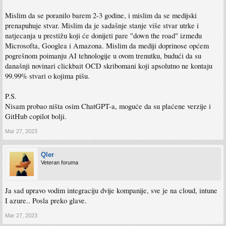
Mislim da se poranilo barem 2-3 godine, i mislim da se medijski
prenapuhuje stvar. Mislim da je sadašnje stanje više stvar utrke i
natjecanja u prestižu koji će donijeti pare "down the road" između
Microsofta, Googlea i Amazona. Mislim da mediji doprinose općem
pogrešnom poimanju AI tehnologije u ovom trenutku, budući da su
današnji novinari clickbait OCD skribomani koji apsolutno ne kontaju
99.99% stvari o kojima pišu.
P.S.
Nisam probao ništa osim ChatGPT-a, moguće da su plaćene verzije i
GitHub copilot bolji.
Mar 27, 2023
Qler
Veteran foruma
Ja sad upravo vodim integraciju dvije kompanije, sve je na cloud, intune
I azure.. Posla preko glave.
Mar 27, 2023