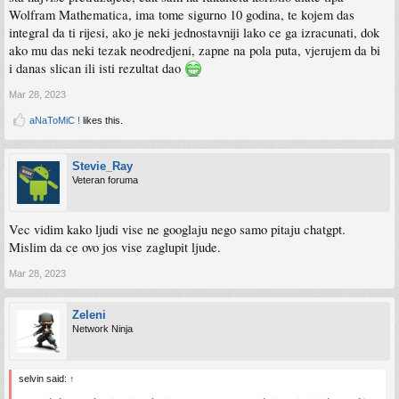
Wolfram Mathematica, ima tome sigurno 10 godina, te kojem das
integral da ti rijesi, ako je neki jednostavniji lako ce ga izracunati, dok
ako mu das neki tezak neodredjeni, zapne na pola puta, vjerujem da bi
i danas slican ili isti rezultat dao
Mar 28, 2023
aNaToMiC !
likes this.
Stevie_Ray
Veteran foruma
Vec vidim kako ljudi vise ne googlaju nego samo pitaju chatgpt.
Mislim da ce ovo jos vise zaglupit ljude.
Mar 28, 2023
Zeleni
Network Ninja
selvin said:
↑