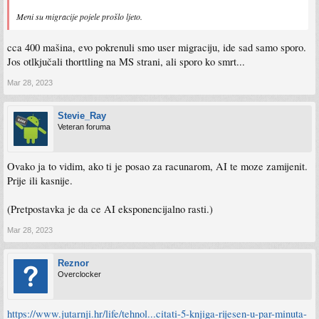
Meni su migracije pojele prošlo ljeto.
cca 400 mašina, evo pokrenuli smo user migraciju, ide sad samo sporo.
Jos otlkjučali thorttling na MS strani, ali sporo ko smrt...
Mar 28, 2023
Stevie_Ray
Veteran foruma
Ovako ja to vidim, ako ti je posao za racunarom, AI te moze zamijenit.
Prije ili kasnije.
(Pretpostavka je da ce AI eksponencijalno rasti.)
Mar 28, 2023
Reznor
Overclocker
https://www.jutarnji.hr/life/tehnol...citati-5-knjiga-rijesen-u-par-minuta-