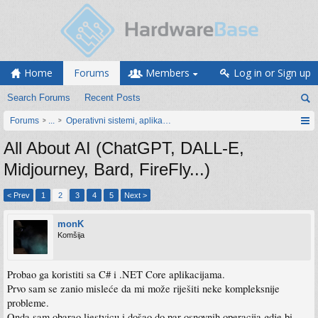
Home
Forums
Members
Log in or Sign up
Search Forums
Recent Posts
Forums
...
Operativni sistemi, aplikacije i programiranje
All About AI (ChatGPT, DALL-E,
Midjourney, Bard, FireFly...)
< Prev
1
2
3
4
5
Next >
monK
Komšija
Probao ga koristiti sa C# i .NET Core aplikacijama.
Prvo sam se zanio misleće da mi može riješiti neke kompleksnije
probleme.
Onda sam obarao ljestvicu i došao do par osnovnih operacija gdje bi