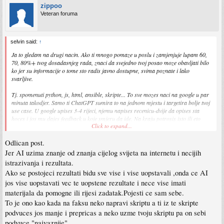
zippoo
Veteran foruma
selvin said:
↑
Ja to gledam na drugi nacin. Ako ti mnogo pomaze u poslu i zamjenjuje lupam 60,
70, 80%+ tvog dosadasnjeg rada, znaci da svejedno tvoj posao moze obavljati bilo
ko jer su informacije o tome sto radis javno dostupne, svima poznate i lako
svarljive.
Tj. spomenuti python, js, html, ansible, skripte... To sve mozes naci na google u par
minuta takodjer. Samo ti ChatGPT sumira to na jednom mjestu i targetira bolje tvoj
use case. U google upises 3-4 rijeci, njemu napises recenicu-dvije da opises sta
hoces i jos mu dajes feedback u koje smjeru da ide. Na kraju potrosis isto ili eto
Click to expand...
mozda malo manje vremena. Ali bolje ces shvatiti i nauciti stvari koje sam
nagooglas i procitas 3-4 linka nego sto kopiras ono sto ti ChatGPT izgenerise pa
Odlican post.
gledas da li radi i zasto ne. Ucenje metodom pokusaja i promasaja sa gotovim
rjesenjem nece nikad bit bolje od researcha. To je gore nego kopiranje rjesenja sa
Jer AI uzima znanje od znanja cijelog svijeta na internetu i necijih
stackoverflow-a.
istrazivanja i rezultata.
Ako se postojeci rezultati bidu sve vise i vise uopstavali ,onda ce AI
Dodatno se namece problem akumuliranog znanja. Ako se masovno krenu koristiti
jos vise uopstavati vec te uopstene rezultate i nece vise imati
ChatGPT i slicni servisi i ljudi prestanu koristiti druge izvore i nacine
razmjenjivanja znanja, npr. StackOverflow i slicno. Odakle ce ChatGPT i slicni
materijala da pomogne ili rijesi zadatak.Pojesti ce sam sebe.
servisi uciti? Iz neke dokumentacije koju nece niko citati a ocigledno ni pisati za
To je ono kao kada na faksu neko napravi skriptu a ti iz te skripte
potrebe language modela? To nije nesto sto je vidljivo sad, ali taj problem ce biti
podvuces jos manje i prepricas a neko uzme tvoju skriptu pa on sebi
izrazen kroz 5-10-15 godina, kad ne budes mogao naci rjesenje za nista korisno
podvuce "najvaznije"
van LLM servisa. A bez izvora novog znanja, nema ni dobrog modela... Ako