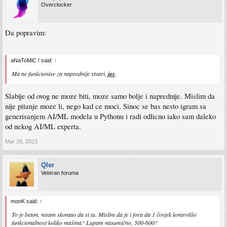
Overclocker
Da popravim:
aNaToMiC ! said:
↑
Ma ne funkcionise za naprednije stvari,
jos
.
Slabije od ovog ne moze biti, moze samo bolje i naprednije. Mislim da
nije pitanje moze li, nego kad ce moci. Sinoc se bas nesto igram sa
generisanjem AI/ML modela u Pythonu i radi odlicno iako sam daleko
od nekog AI/ML experta.
Mar 28, 2023
Qler
Veteran foruma
monK said:
↑
To je beton, nisam skontao da si tu. Mislim da je i fora da 1 čovjek kontroliše
funkcionalnost koliko mašina? Lupam nasumično, 500-600?