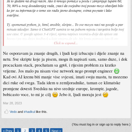
Ja to gledam na drugi nacin. Ako ti mnogo pomaze u poslu i zamjenjuje lupam 60,
70, 80%+ tvog dosadasnjeg rada, znaci da svejedno tvoj posao moze obavljati bilo
ko jer su informacije o tome sto radis javno dostupne, svima poznate i lako
svarljive.
Tj. spomenuti python, js, html, ansible, skripte... To sve mozes naci na google u par
minuta takodjer. Samo ti ChatGPT sumira to na jednom mjestu i targetira bolje tvoj
use case. U google upises 3-4 rijeci, njemu napises recenicu-dvije da opises sta
hoces i jos mu dajes feedback u koje smjeru da ide. Na kraju potrosis isto ili eto
Click to expand...
mozda malo manje vremena. Ali bolje ces shvatiti i nauciti stvari koje sam
nagooglas i procitas 3-4 linka nego sto kopiras ono sto ti ChatGPT izgenerise pa
Ne osporavam ja znanje drugih, i ljudi koji izbacuju i dijele znanje na
gledas da li radi i zasto ne. Ucenje metodom pokusaja i promasaja sa gotovim
rjesenjem nece nikad bit bolje od researcha. To je gore nego kopiranje rjesenja sa
netu. Sve skripte koje ja pisem, mogu ih napisati sam, samo duze, i dok
stackoverflow-a.
procackam stack, prochatam sa gpt4, i rijesim problem za kratko
vrijeme. Jos malo pa nisam vise network nego prompt engineer
Dodatno se namece problem akumuliranog znanja. Ako se masovno krenu koristiti
Kad ovi AI krenu biti manje vise svjesni, imati svoju mastu, tu mozemo
ChatGPT i slicni servisi i ljudi prestanu koristiti druge izvore i nacine
razmjenjivanja znanja, npr. StackOverflow i slicno. Odakle ce ChatGPT i slicni
dici ruke od svega. Tada idem u zemljoradnike, taman ce klimatske
servisi uciti? Iz neke dokumentacije koju nece niko citati a ocigledno ni pisati za
promjene dovesti Svedsku na nivo srednje europe, krompir, jagode,
potrebe language modela? To nije nesto sto je vidljivo sad, ali taj problem ce biti
bobicasto voce, to mi je cilj
Jebo it, ljudi moraju jest
izrazen kroz 5-10-15 godina, kad ne budes mogao naci rjesenje za nista korisno
van LLM servisa. A bez izvora novog znanja, nema ni dobrog modela... Ako
Mar 28, 2023
pustimo da ih ljudi uce koji im slijepo vjeruju i kopiraju rjesenja, tek onda smo
zaglibili. Bukvalno pustamo najglupljim ljudima da treniraju model neceg sto treba
Vedo
and
irhadkul
like this.
bit extra pametno
(You must log in or sign up to reply here.)
< Prev
1
2
3
4
5
Next >