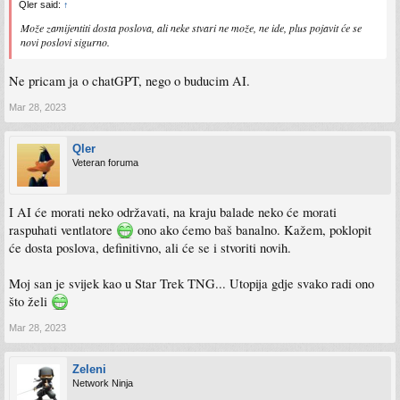
Qler said:
↑
Može zamijentiti dosta poslova, ali neke stvari ne može, ne ide, plus pojavit će se
novi poslovi sigurno.
Ne pricam ja o chatGPT, nego o buducim AI.
Mar 28, 2023
Qler
Veteran foruma
I AI će morati neko održavati, na kraju balade neko će morati
raspuhati ventlatore
ono ako ćemo baš banalno. Kažem, poklopit
će dosta poslova, definitivno, ali će se i stvoriti novih.
Moj san je svijek kao u Star Trek TNG... Utopija gdje svako radi ono
što želi
Mar 28, 2023
Zeleni
Network Ninja