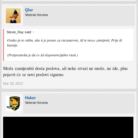
Qler
Veteran foruma
Stevie_Ray said:
↑
Ovako ja to vidim, ako ti je posao za racunarom, AI te moze zamijenit. Prije ili
kasnije.
(Pretpostavka je da ce AI eksponencijalno rasti.)
Može zamijentiti dosta poslova, ali neke stvari ne može, ne ide, plus
pojavit će se novi poslovi sigurno.
Mar 28, 2023
Haker
Veteran foruma