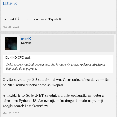
15319490
Skickat från min iPhone med Tapatalk
Mar 28, 2023
monK
Komšija
EL NINO CFC said:
↑
Jesi li probao napisati, bubam sad, ako je napravio gresku recimo u odredjenoj
liniji koda da to popravi?
U više navrata, po 2-3 sata drill down. Čisto radoznalost da vidim šta
će biti i koliko duboko ćemo se ukopati.
A možda je to što je .NET zajednica bitnije opskurnija na webu u
odnosu na Python i JS. Jer ovo nije ništa drugo do malo napredniji
google search i stackoverflow.
Mar 28, 2023