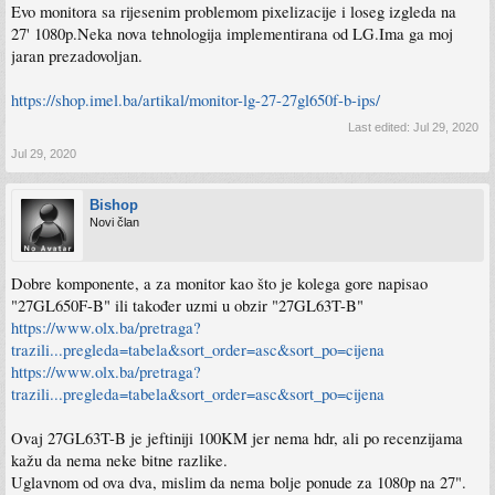
Evo monitora sa rijesenim problemom pixelizacije i loseg izgleda na
27' 1080p.Neka nova tehnologija implementirana od LG.Ima ga moj
jaran prezadovoljan.
https://shop.imel.ba/artikal/monitor-lg-27-27gl650f-b-ips/
Last edited:
Jul 29, 2020
Jul 29, 2020
Bishop
Novi član
Dobre komponente, a za monitor kao što je kolega gore napisao
"27GL650F-B" ili također uzmi u obzir "27GL63T-B"
https://www.olx.ba/pretraga?
trazili...pregleda=tabela&sort_order=asc&sort_po=cijena
https://www.olx.ba/pretraga?
trazili...pregleda=tabela&sort_order=asc&sort_po=cijena
Ovaj 27GL63T-B je jeftiniji 100KM jer nema hdr, ali po recenzijama
kažu da nema neke bitne razlike.
Uglavnom od ova dva, mislim da nema bolje ponude za 1080p na 27".