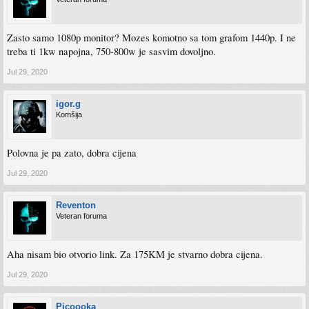
Zasto samo 1080p monitor? Mozes komotno sa tom grafom 1440p. I ne
treba ti 1kw napojna, 750-800w je sasvim dovoljno.
Jul 29, 2020
igor.g
Komšija
Polovna je pa zato, dobra cijena
Jul 29, 2020
Reventon
Veteran foruma
Aha nisam bio otvorio link. Za 175KM je stvarno dobra cijena.
Jul 29, 2020
Picoooka