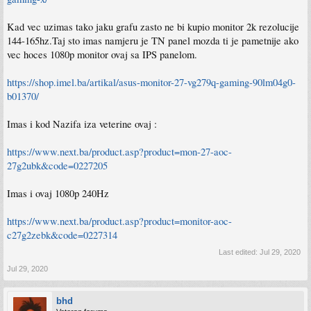
Kad vec uzimas tako jaku grafu zasto ne bi kupio monitor 2k rezolucije
144-165hz.Taj sto imas namjeru je TN panel mozda ti je pametnije ako
vec hoces 1080p monitor ovaj sa IPS panelom.
https://shop.imel.ba/artikal/asus-monitor-27-vg279q-gaming-90lm04g0-
b01370/
Imas i kod Nazifa iza veterine ovaj :
https://www.next.ba/product.asp?product=mon-27-aoc-
27g2ubk&code=0227205
Imas i ovaj 1080p 240Hz
https://www.next.ba/product.asp?product=monitor-aoc-
c27g2zebk&code=0227314
Last edited:
Jul 29, 2020
Jul 29, 2020
bhd