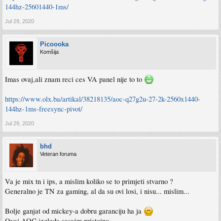
144hz-25601440-1ms/
Jul 29, 2020
Picoooka
Komšija
Imas ovaj,ali znam reci ces VA panel nije to to
https://www.olx.ba/artikal/38218135/aoc-q27g2u-27-2k-2560x1440-
144hz-1ms-freesync-pivot/
Jul 29, 2020
bhd
Veteran foruma
Va je mix tn i ips, a mislim koliko se to primjeti stvarno ?
Generalno je TN za gaming, al da su ovi losi, i nisu... mislim...
Bolje ganjat od mickey-a dobru garanciju ha ja
Ovaj AOC izgleda sasvim pristojno.