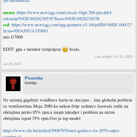
fps-mehanicka
mema
:
https://www.newegg.com/corsair-16gb-288-pin-ddr4-
sdram/p/N82E16820236538?Item=N82E16820236538
ssd
:
https://www.newegg.com/xpg-gammix-s5-1tb/p/0D9-00DF-00012?
Item=9SIAJNUA3T0091
mis G700S
EDIT: gpu + monitor izmjenjeni
hvala.
Last edited:
Oct 31, 2020
Jul 29, 2020
Picoooka
Komšija
Ne uzimaj gigabyte windforce kartu ni slucajno .. ima globalni problem
sa ventilatorima.Moja 2080-ka nakon dvije sedmice fasovala rattle na
obrtajima preko 85% rpm,a imaju takodjer i problem na nizim
obrtajima ispod 35% rpm.Ovo ja top model
https://www.olx.ba/artikal/39087076/msi-geforce-rtx-2070-super-
gaming-x/