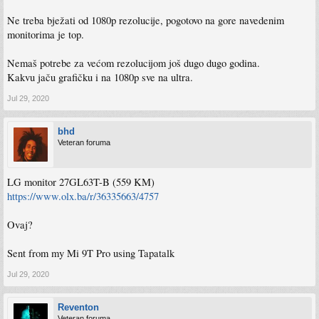
Ne treba bježati od 1080p rezolucije, pogotovo na gore navedenim
monitorima je top.
Nemaš potrebe za većom rezolucijom još dugo dugo godina.
Kakvu jaču grafičku i na 1080p sve na ultra.
Jul 29, 2020
bhd
Veteran foruma
LG monitor 27GL63T-B (559 KM)
https://www.olx.ba/r/36335663/4757
Ovaj?
Sent from my Mi 9T Pro using Tapatalk
Jul 29, 2020
Reventon
Veteran foruma