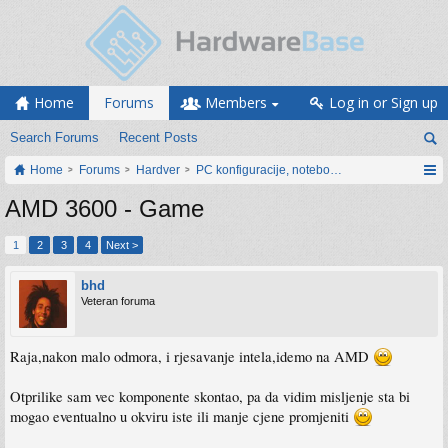
Home
Forums
Members
Log in or Sign up
Search Forums
Recent Posts
Home
Forums
Hardver
PC konfiguracije, notebook računari, servis
AMD 3600 - Game
1
2
3
4
Next >
bhd
Veteran foruma
Raja,nakon malo odmora, i rjesavanje intela,idemo na AMD
Otprilike sam vec komponente skontao, pa da vidim misljenje sta bi
mogao eventualno u okviru iste ili manje cjene promjeniti