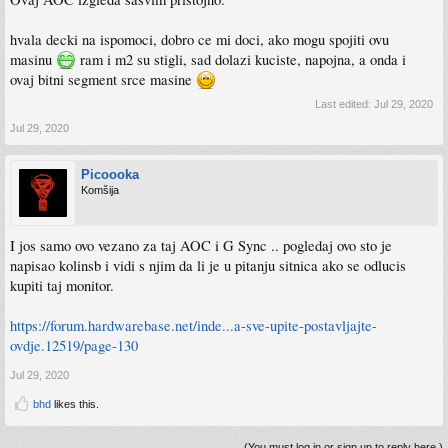
hvala decki na ispomoci, dobro ce mi doci, ako mogu spojiti ovu
masinu
ram i m2 su stigli, sad dolazi kuciste, napojna, a onda i
ovaj bitni segment srce masine
Last edited:
Jul 29, 2020
Jul 29, 2020
Picoooka
Komšija
I jos samo ovo vezano za taj AOC i G Sync .. pogledaj ovo sto je
napisao kolinsb i vidi s njim da li je u pitanju sitnica ako se odlucis
kupiti taj monitor.
https://forum.hardwarebase.net/inde...a-sve-upite-postavljajte-
ovdje.12519/page-130
Jul 29, 2020
bhd
likes this.
(You must log in or sign up to reply here.)