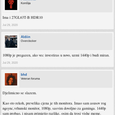
Komšija
Ima i 27GL63T-B HDR10
Jul 29, 2020
Aldiin
Overclocker
1080p je pregazen, ako vec investiras u novo, uzmi 1440p i budi miran.
Jul 29, 2020
bhd
Veteran foruma
Djelimicno se slazem.
Kao sto rekoh, prevelika cjena je tih monitora. Imao sam asusov rog
ngsync,vrhunski monitor, 1080p, sasvim dovoljno za gaminga. 1440p
sam probao, i nisam primjetio razlike, osim da trosi vishe meme.