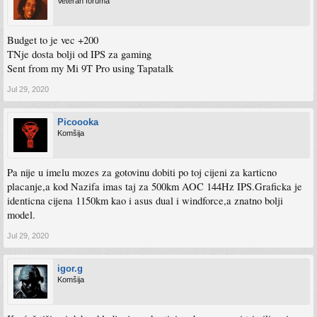
Veteran foruma
Budget to je vec +200
TNje dosta bolji od IPS za gaming
Sent from my Mi 9T Pro using Tapatalk
Jul 29, 2020
Picoooka
Komšija
Pa nije u imelu mozes za gotovinu dobiti po toj cijeni za karticno
placanje,a kod Nazifa imas taj za 500km AOC 144Hz IPS.Graficka je
identicna cijena 1150km kao i asus dual i windforce,a znatno bolji
model.
Jul 29, 2020
igor.g
Komšija