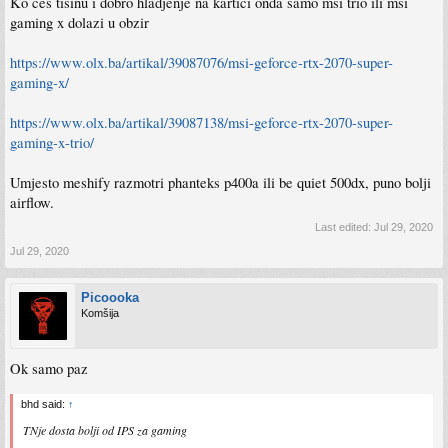
Ko ćeš tišinu i dobro hladjenje na kartici onda samo msi trio ili msi
gaming x dolazi u obzir
https://www.olx.ba/artikal/39087076/msi-geforce-rtx-2070-super-
gaming-x/
https://www.olx.ba/artikal/39087138/msi-geforce-rtx-2070-super-
gaming-x-trio/
Umjesto meshify razmotri phanteks p400a ili be quiet 500dx, puno bolji
airflow.
Last edited:
Jul 29, 2020
Jul 29, 2020
Picoooka
Komšija
Ok samo paz
bhd said:
↑
TNje dosta bolji od IPS za gaming