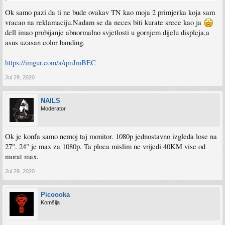
Ok samo pazi da ti ne bude ovakav TN kao moja 2 primjerka koja sam
vracao na reklamaciju.Nadam se da neces biti kurate srece kao ja
dell imao probijanje abnormalno svjetlosti u gornjem dijelu displeja,a
asus uzasan color banding.
https://imgur.com/a/qmJmBEC
Jul 29, 2020
NAILS
Moderator
Ok je konfa samo nemoj taj monitor. 1080p jednostavno izgleda lose na
27". 24" je max za 1080p. Ta ploca mislim ne vrijedi 40KM vise od
morat max.
Jul 29, 2020
Picoooka
Komšija