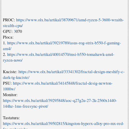
PROC:
https://www.olx.ba/artikal/38709671/amd-ryzen-5-3600-wraith-
stealth-cpu/
GPU:
3
070
Ploca:
1.
https://www.olx.ba/artikal/39219789/asus-rog-strix-b550-f-gaming-
am4/
2.
https://www.olx.ba/artikal/40014570/msi-b550-tomahawk-am4-
ryzen-novo/
Kuciste:
https://www.olx.ba/artikal/33341302/fractal-design-meshify-c-
dark-tg-kuciste/
PSU:
https://www.olx.ba/artikal/34145848/fractal-desig-newton-
1000w/
Monitor:
https://www.olx.ba/artikal/39295848/aoc-q27g2u-27-2k-2560x1440-
144hz-1ms-freesync-pivot/
Tastatura:
https://www.olx.ba/artikal/39502815/kingston-hyperx-alloy-pro-mx-red-