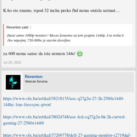
KAo sto znamo, ispod 32 incha preko fhd nema smisla uzimat....
Reventon said:
↑
Zasto samo 1080p monitor? Mozes komotno sa tom grafom 1440p. I ne treba ti
1kw napojna, 750-800w je sasvim dovoljno.
za 600 nema sanse da ista uzmem 144o'
Jul 29, 2020
Reventon
Veteran foruma
https://www.olx.ba/artikal/38218135/aoc-q27g2u-27-2k-2560x1440-
144hz-1ms-freesync-pivot/
https://www.olx.ba/artikal/38024748/aoc-led-cq27g2u-bk-2k-curved-
gaming-27-2560x1440/
https://www.olx.ba/artikal/37269778/dell-27-gaming-monitor-s2719dgf-