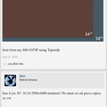
Sent from my SM-G970F using Tapatalk
Aug 21, 2020
p4ja
likes this.
dmr
Veteran foruma
Ima li jos 30” 16:10 2560x1600 monitora? Po meni su oni prava mjera
za sve