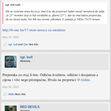
sgt. bull said:
↑
Da ne otvaram temu bezveze, ima li ko da preporuči kakav nosač monitora da valja
za 23" monitor koji će biti vertikalni uz glavni (27"). Ako ko ima kakvu preporuku,
da mi skrati muke, bio bih mu veoma zahvalan. U pitanju je VESA 75x75 mount.
http://b-one.ba/17-stoni-nosaci-za-monitore
May 14, 2020
sgt. bull
and
Qler
like this.
sgt. bull
Aktivista
Preporuka za ovaj S-box. Odlična kvaliteta, odlično i dizajniran a
cijena i više nego pristupačna. Hvala na preporuci
@Aldiin
.
May 25, 2020
Aldiin
likes this.
RED DEVILS
Aktivista