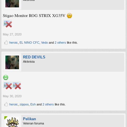
Stigao Monitor ROG STRIX XG35V
May 27, 2020
heroic
,
EL NINO CFC
,
Vedo
and
2 others
like this.
RED DEVILS
Aktivista
May 30, 2020
heroic
,
zippoo
,
Esh
and
2 others
like this.
Pelikan
Veteran foruma