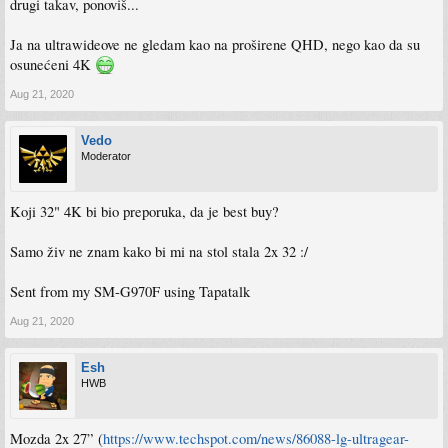
drugi takav, ponoviš...
Sent from my SM-G970F using Tapatalk
Ja na ultrawideove ne gledam kao na proširene QHD, nego kao da su
osunećeni 4K
Aug 21, 2020
Vedo
Moderator
Koji 32" 4K bi bio preporuka, da je best buy?
Samo živ ne znam kako bi mi na stol stala 2x 32 :/
Sent from my SM-G970F using Tapatalk
Aug 21, 2020
Esh
HWB
Mozda 2x 27” (
https://www.techspot.com/news/86088-lg-ultragear-