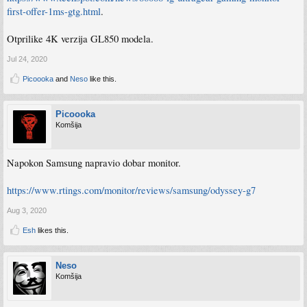
first-offer-1ms-gtg.html
.
Otprilike 4K verzija GL850 modela.
Jul 24, 2020
Picoooka
and
Neso
like this.
Picoooka
Komšija
Napokon Samsung napravio dobar monitor.
https://www.rtings.com/monitor/reviews/samsung/odyssey-g7
Aug 3, 2020
Esh
likes this.
Neso
Komšija