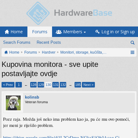
Home
Forums
Members
Log in or Sign up
Search Forums
Recent Posts
Home
Forums
Hardver
Monitori, storage, kućišta, periferija
Kupovina monitora - sve upite
postavljajte ovdje
< Prev
1
←
128
129
130
131
132
→
185
Next >
kolinsb
Veteran foruma
Pozz raja. Možda još neko ima problem kao ja, pa će mu ovo pomoći,
jer meni je riješilo problem.
https://drive.google.com/file/d/1L2CrDmg-NGkaS1Qb3Acag-Ci-