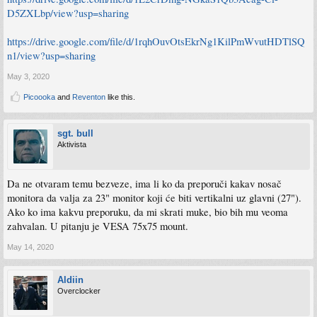
D5ZXLbp/view?usp=sharing
https://drive.google.com/file/d/1rqhOuvOtsEkrNg1KilPmWvutHDTlSQ
n1/view?usp=sharing
May 3, 2020
Picoooka
and
Reventon
like this.
sgt. bull
Aktivista
Da ne otvaram temu bezveze, ima li ko da preporuči kakav nosač
monitora da valja za 23" monitor koji će biti vertikalni uz glavni (27").
Ako ko ima kakvu preporuku, da mi skrati muke, bio bih mu veoma
zahvalan. U pitanju je VESA 75x75 mount.
May 14, 2020
Aldiin
Overclocker