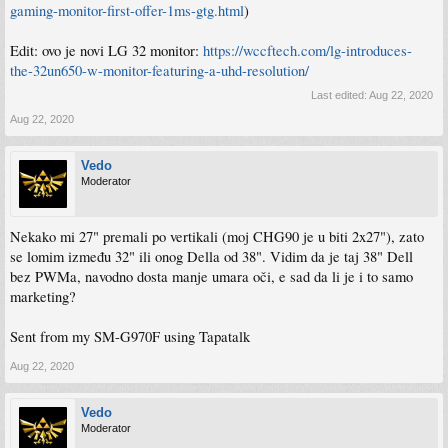
gaming-monitor-first-offer-1ms-gtg.html
)
Edit: ovo je novi LG 32 monitor:
https://wccftech.com/lg-introduces-
the-32un650-w-monitor-featuring-a-uhd-resolution/
Last edited:
Aug 22, 2020
Aug 22, 2020
Vedo
Moderator
Nekako mi 27" premali po vertikali (moj CHG90 je u biti 2x27"), zato
se lomim između 32" ili onog Della od 38". Vidim da je taj 38" Dell
bez PWMa, navodno dosta manje umara oči, e sad da li je i to samo
marketing?
Sent from my SM-G970F using Tapatalk
Aug 22, 2020
Vedo
Moderator