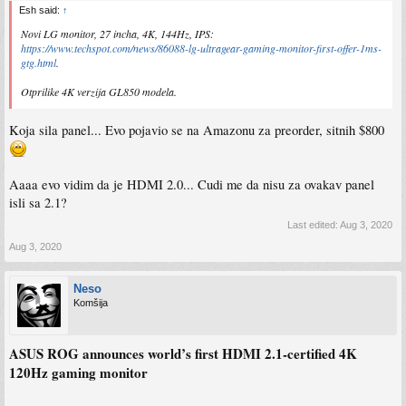
Esh said:
↑
Novi LG monitor, 27 incha, 4K, 144Hz, IPS:
https://www.techspot.com/news/86088-lg-ultragear-gaming-monitor-first-offer-1ms-
gtg.html
.
Otprilike 4K verzija GL850 modela.
Koja sila panel... Evo pojavio se na Amazonu za preorder, sitnih $800
Aaaa evo vidim da je HDMI 2.0... Cudi me da nisu za ovakav panel
isli sa 2.1?
Last edited:
Aug 3, 2020
Aug 3, 2020
Neso
Komšija
ASUS ROG announces world’s first HDMI 2.1-certified 4K
120Hz gaming monitor