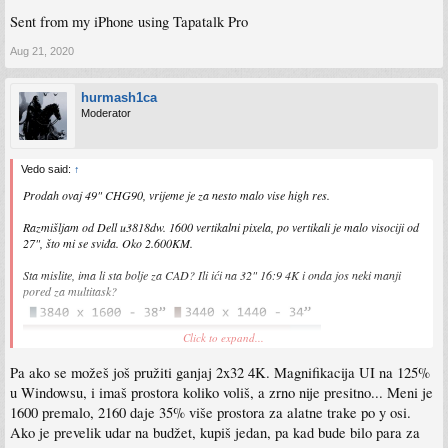
Sent from my iPhone using Tapatalk Pro
Aug 21, 2020
hurmash1ca
Moderator
Vedo said:
↑
Prodah ovaj 49" CHG90, vrijeme je za nesto malo vise high res.
Razmišljam od Dell u3818dw. 1600 vertikalni pixela, po vertikali je malo visociji od
27", što mi se sviđa. Oko 2.600KM.
Sta mislite, ima li sta bolje za CAD? Ili ići na 32" 16:9 4K i onda jos neki manji
pored za multitask?
Click to expand...
Pa ako se možeš još pružiti ganjaj 2x32 4K. Magnifikacija UI na 125%
u Windowsu, i imaš prostora koliko voliš, a zrno nije presitno... Meni je
1600 premalo, 2160 daje 35% više prostora za alatne trake po y osi.
Ako je prevelik udar na budžet, kupiš jedan, pa kad bude bilo para za