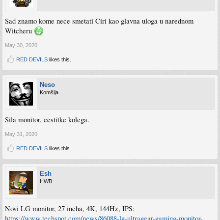
Sad znamo kome nece smetati Ciri kao glavna uloga u narednom
Witcheru
May 30, 2020
RED DEVILS
likes this.
Neso
Komšija
Sila monitor, cestitke kolega.
May 31, 2020
RED DEVILS
likes this.
Esh
HWB
Novi LG monitor, 27 incha, 4K, 144Hz, IPS:
https://www.techspot.com/news/86088-lg-ultragear-gaming-monitor-