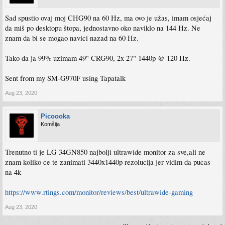
Sad spustio ovaj moj CHG90 na 60 Hz, ma ovo je užas, imam osjećaj
da miš po desktopu štopa, jednostavno oko naviklo na 144 Hz. Ne
znam da bi se mogao navici nazad na 60 Hz.
Tako da ja 99% uzimam 49" CRG90, 2x 27" 1440p @ 120 Hz.
Sent from my SM-G970F using Tapatalk
Aug 23, 2020
Picoooka
Komšija
Trenutno ti je LG 34GN850 najbolji ultrawide monitor za sve,ali ne
znam koliko ce te zanimati 3440x1440p rezolucija jer vidim da pucas
na 4k
https://www.rtings.com/monitor/reviews/best/ultrawide-gaming
Aug 23, 2020