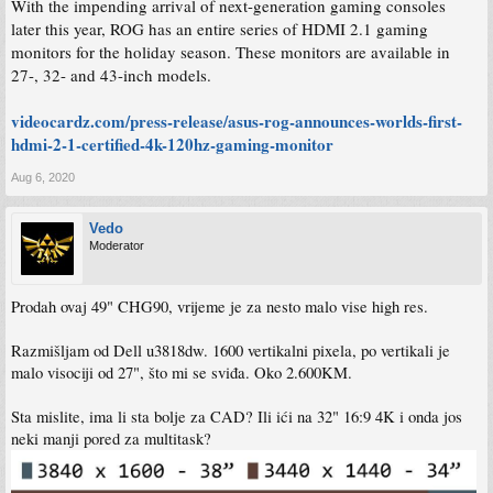
With the impending arrival of next-generation gaming consoles
later this year, ROG has an entire series of HDMI 2.1 gaming
monitors for the holiday season. These monitors are available in
27-, 32- and 43-inch models.
videocardz.com/press-release/asus-rog-announces-worlds-first-
hdmi-2-1-certified-4k-120hz-gaming-monitor
Aug 6, 2020
Vedo
Moderator
Prodah ovaj 49" CHG90, vrijeme je za nesto malo vise high res.
Razmišljam od Dell u3818dw. 1600 vertikalni pixela, po vertikali je
malo visociji od 27", što mi se sviđa. Oko 2.600KM.
Sta mislite, ima li sta bolje za CAD? Ili ići na 32" 16:9 4K i onda jos
neki manji pored za multitask?