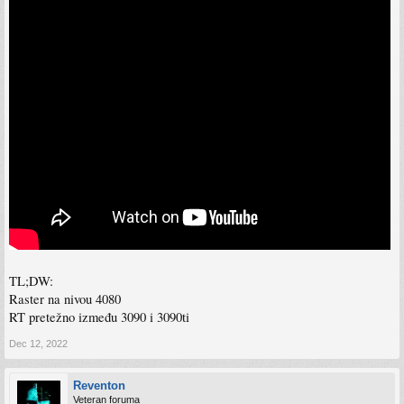
TL;DW:
Raster na nivou 4080
RT pretežno između 3090 i 3090ti
Dec 12, 2022
Reventon
Veteran foruma