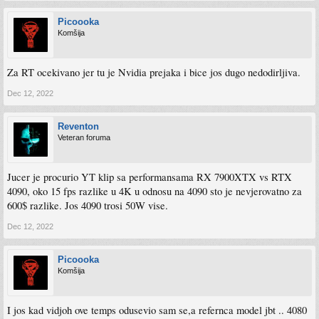
Picoooka
Komšija
Za RT ocekivano jer tu je Nvidia prejaka i bice jos dugo nedodirljiva.
Dec 12, 2022
Reventon
Veteran foruma
Jucer je procurio YT klip sa performansama RX 7900XTX vs RTX
4090, oko 15 fps razlike u 4K u odnosu na 4090 sto je nevjerovatno za
600$ razlike. Jos 4090 trosi 50W vise.
Dec 12, 2022
Picoooka
Komšija
I jos kad vidjoh ove temps odusevio sam se,a refernca model jbt .. 4080