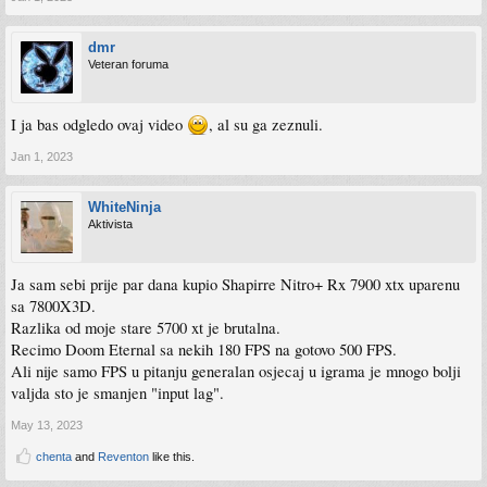
dmr
Veteran foruma
I ja bas odgledo ovaj video
, al su ga zeznuli.
Jan 1, 2023
WhiteNinja
Aktivista
Ja sam sebi prije par dana kupio Shapirre Nitro+ Rx 7900 xtx uparenu
sa 7800X3D.
Razlika od moje stare 5700 xt je brutalna.
Recimo Doom Eternal sa nekih 180 FPS na gotovo 500 FPS.
Ali nije samo FPS u pitanju generalan osjecaj u igrama je mnogo bolji
valjda sto je smanjen "input lag".
May 13, 2023
chenta
and
Reventon
like this.