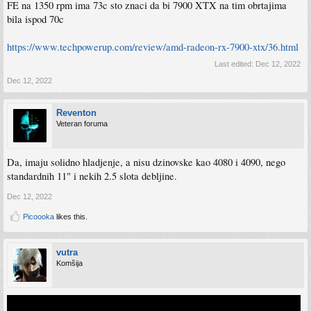
FE na 1350 rpm ima 73c sto znaci da bi 7900 XTX na tim obrtajima
bila ispod 70c
https://www.techpowerup.com/review/amd-radeon-rx-7900-xtx/36.html
Last edited:
Dec 12, 2022
Dec 12, 2022
Reventon
Veteran foruma
Da, imaju solidno hladjenje, a nisu dzinovske kao 4080 i 4090, nego
standardnih 11" i nekih 2.5 slota debljine.
Dec 12, 2022
Picoooka
likes this.
vutra
Komšija