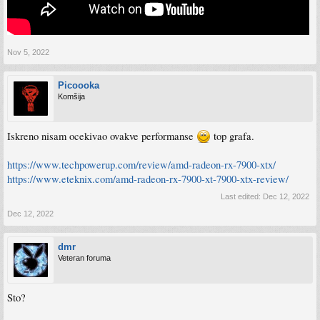
Nov 5, 2022
Picoooka
Komšija
Iskreno nisam ocekivao ovakve performanse
top grafa.
https://www.techpowerup.com/review/amd-radeon-rx-7900-xtx/
https://www.eteknix.com/amd-radeon-rx-7900-xt-7900-xtx-review/
Last edited:
Dec 12, 2022
Dec 12, 2022
dmr
Veteran foruma
Sto?