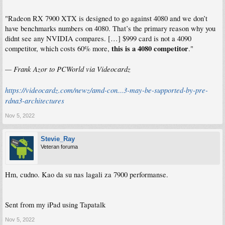
"Radeon RX 7900 XTX is designed to go against 4080 and we don’t
have benchmarks numbers on 4080. That’s the primary reason why you
didnt see any NVIDIA compares. […] $999 card is not a 4090
this is a 4080 competitor
competitor, which costs 60% more,
."
— Frank Azor to PCWorld via Videocardz
https://videocardz.com/newz/amd-con...3-may-be-supported-by-pre-
rdna3-architectures
Nov 5, 2022
Stevie_Ray
Veteran foruma
Hm, cudno. Kao da su nas lagali za 7900 performanse.
Sent from my iPad using Tapatalk
Nov 5, 2022