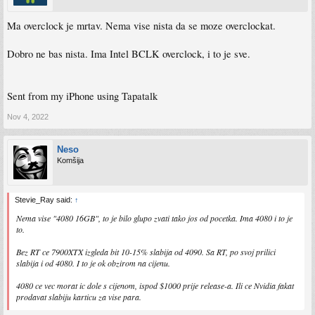
Ma overclock je mrtav. Nema vise nista da se moze overclockat.
Dobro ne bas nista. Ima Intel BCLK overclock, i to je sve.
Sent from my iPhone using Tapatalk
Nov 4, 2022
Neso
Komšija
Stevie_Ray said:
↑
Nema vise "4080 16GB", to je bilo glupo zvati tako jos od pocetka. Ima 4080 i to je
to.
Bez RT ce 7900XTX izgleda bit 10-15% slabija od 4090. Sa RT, po svoj prilici
slabija i od 4080. I to je ok obzirom na cijenu.
4080 ce vec morat ic dole s cijenom, ispod $1000 prije release-a. Ili ce Nvidia fakat
prodavat slabiju karticu za vise para.