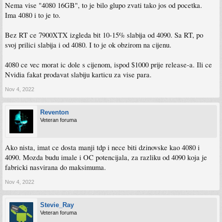
Nema vise "4080 16GB", to je bilo glupo zvati tako jos od pocetka.
Ima 4080 i to je to.
Bez RT ce 7900XTX izgleda bit 10-15% slabija od 4090. Sa RT, po
svoj prilici slabija i od 4080. I to je ok obzirom na cijenu.
4080 ce vec morat ic dole s cijenom, ispod $1000 prije release-a. Ili ce
Nvidia fakat prodavat slabiju karticu za vise para.
Nov 4, 2022
Reventon
Veteran foruma
Ako nista, imat ce dosta manji tdp i nece biti dzinovske kao 4080 i
4090. Mozda budu imale i OC potencijala, za razliku od 4090 koja je
fabricki nasvirana do maksimuma.
Nov 4, 2022
Stevie_Ray
Veteran foruma