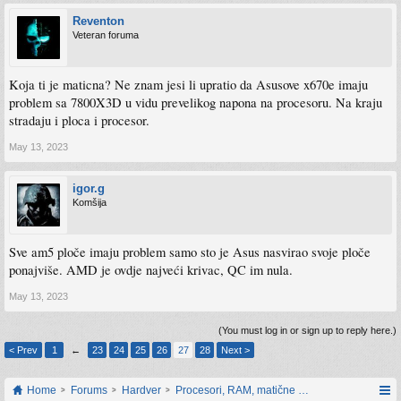
Reventon
Veteran foruma
Koja ti je maticna? Ne znam jesi li upratio da Asusove x670e imaju
problem sa 7800X3D u vidu prevelikog napona na procesoru. Na kraju
stradaju i ploca i procesor.
May 13, 2023
igor.g
Komšija
Sve am5 ploče imaju problem samo sto je Asus nasvirao svoje ploče
ponajviše. AMD je ovdje najveći krivac, QC im nula.
May 13, 2023
(You must log in or sign up to reply here.)
< Prev
1
←
23
24
25
26
27
28
Next >
Home
Forums
Hardver
Procesori, RAM, matične ploče i grafičke karti