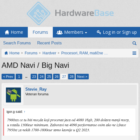
Home
Forums
Members
Log in or Sign up
Search Forums
Recent Posts
Home
Forums
Hardver
Procesori, RAM, matične ploče i grafičke karti
AMD Navi / Big Navi
< Prev
1
←
23
24
25
26
27
28
Next >
Stevie_Ray
Veteran foruma
igor.g said:
↑
7900xtx ce tu biti mozda koji procenat jaca od 4080 16gb, 200 dolara manji msrp,
u retailu 1300eur minimum. Zaboravi na 4090 performanse osim ako ne izbace
7950xt za nekih 1700-1800eur tamo kasnije u Q2 2023.