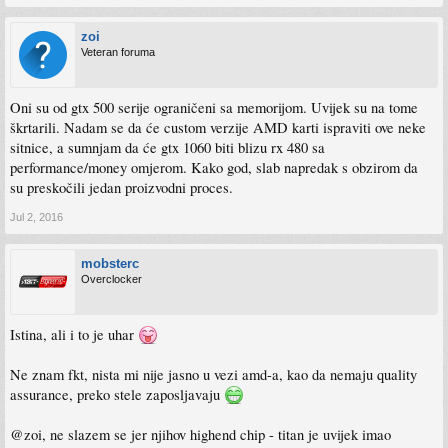
zoi
Veteran foruma
Oni su od gtx 500 serije ograničeni sa memorijom. Uvijek su na tome
škrtarili. Nadam se da će custom verzije AMD karti ispraviti ove neke
sitnice, a sumnjam da će gtx 1060 biti blizu rx 480 sa
performance/money omjerom. Kako god, slab napredak s obzirom da
su preskočili jedan proizvodni proces.
Jul 2, 2016
mobsterc
Overclocker
Istina, ali i to je uhar
Ne znam fkt, nista mi nije jasno u vezi amd-a, kao da nemaju quality
assurance, preko stele zaposljavaju
@zoi, ne slazem se jer njihov highend chip - titan je uvijek imao