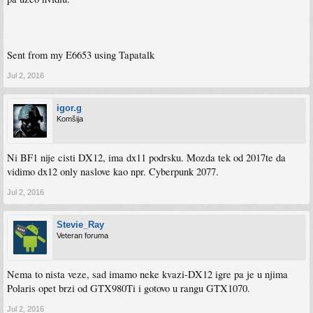
Sent from my E6653 using Tapatalk
Jul 2, 2016
igor.g
Komšija
Ni BF1 nije cisti DX12, ima dx11 podrsku. Mozda tek od 2017te da
vidimo dx12 only naslove kao npr. Cyberpunk 2077.
Jul 2, 2016
Stevie_Ray
Veteran foruma
Nema to nista veze, sad imamo neke kvazi-DX12 igre pa je u njima
Polaris opet brzi od GTX980Ti i gotovo u rangu GTX1070.
Jul 2, 2016