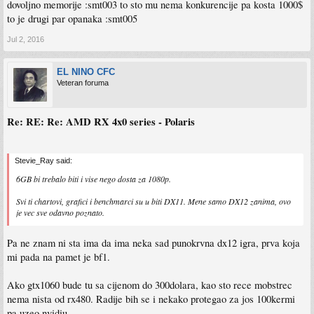
dovoljno memorije :smt003 to sto mu nema konkurencije pa kosta 1000$
to je drugi par opanaka :smt005
Jul 2, 2016
EL NINO CFC
Veteran foruma
Re: RE: Re: AMD RX 4x0 series - Polaris
Stevie_Ray said:
6GB bi trebalo biti i vise nego dosta za 1080p.
Svi ti chartovi, grafici i benchmarci su u biti DX11. Mene samo DX12 zanima, ovo
je vec sve odavno poznato.
Pa ne znam ni sta ima da ima neka sad punokrvna dx12 igra, prva koja
mi pada na pamet je bf1.
Ako gtx1060 bude tu sa cijenom do 300dolara, kao sto rece mobstrec
nema nista od rx480. Radije bih se i nekako protegao za jos 100kermi
pa uzeo nvidiu.