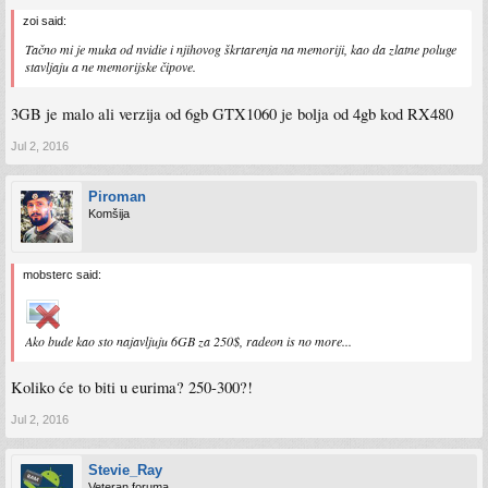
zoi said:
Tačno mi je muka od nvidie i njihovog škrtarenja na memoriji, kao da zlatne poluge
stavljaju a ne memorijske čipove.
3GB je malo ali verzija od 6gb GTX1060 je bolja od 4gb kod RX480
Jul 2, 2016
Piroman
Komšija
mobsterc said:
Ako bude kao sto najavljuju 6GB za 250$, radeon is no more...
Koliko će to biti u eurima? 250-300?!
Jul 2, 2016
Stevie_Ray
Veteran foruma