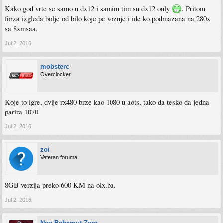
Kako god vrte se samo u dx12 i samim tim su dx12 only
. Pritom
forza izgleda bolje od bilo koje pc voznje i ide ko podmazana na 280x
sa 8xmsaa.
Jul 2, 2016
mobsterc
Overclocker
Koje to igre, dvije rx480 brze kao 1080 u aots, tako da tesko da jedna
parira 1070
Jul 2, 2016
zoi
Veteran foruma
8GB verzija preko 600 KM na olx.ba.
Jul 2, 2016
Neo Bahamut Zero