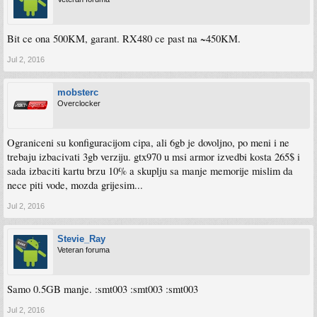
Bit ce ona 500KM, garant. RX480 ce past na ~450KM.
Jul 2, 2016
mobsterc
Overclocker
Ograniceni su konfiguracijom cipa, ali 6gb je dovoljno, po meni i ne
trebaju izbacivati 3gb verziju. gtx970 u msi armor izvedbi kosta 265$ i
sada izbaciti kartu brzu 10% a skuplju sa manje memorije mislim da
nece piti vode, mozda grijesim...
Jul 2, 2016
Stevie_Ray
Veteran foruma
Samo 0.5GB manje. :smt003 :smt003 :smt003
Jul 2, 2016