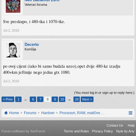
Veteran foruma
Sve preskupo, i 480-tka i 1070-tke.
Jul 2, 2016
Decerto
Komšija
po ovoj cijeni (iako bi samo budala uzeo),opet dvije 480-ke izadju
400+km jeftinije nego jedna gtx 1080.
Jul 2, 2016
(You must log in or sign up to reply here.)
< Prev
1
←
6
7
8
9
10
→
20
Next >
Home
Forums
Hardver
Procesori, RAM, matične ploče i grafičke karti
Contact Us
Help
Forum software by XenForo
Terms and Rules
Privacy Policy
Style by Arty
®