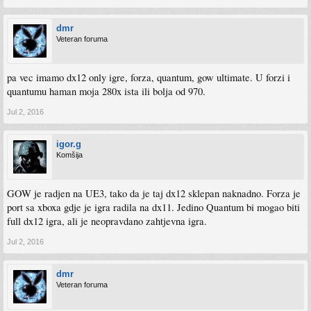
dmr
Veteran foruma
pa vec imamo dx12 only igre, forza, quantum, gow ultimate. U forzi i
quantumu haman moja 280x ista ili bolja od 970.
Jul 2, 2016
igor.g
Komšija
GOW je radjen na UE3, tako da je taj dx12 sklepan naknadno. Forza je
port sa xboxa gdje je igra radila na dx11. Jedino Quantum bi mogao biti
full dx12 igra, ali je neopravdano zahtjevna igra.
Jul 2, 2016
dmr
Veteran foruma