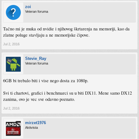
zoi
Veteran foruma
Tačno mi je muka od nvidie i njihovog škrtarenja na memoriji, kao da
zlatne poluge stavljaju a ne memorijske čipove.
Jul 2, 2016
Stevie_Ray
Veteran foruma
6GB bi trebalo biti i vise nego dosta za 1080p.
Svi ti chartovi, grafici i benchmarci su u biti DX11. Mene samo DX12
zanima, ovo je vec sve odavno poznato.
Jul 2, 2016
mirzet1976
Aktivista