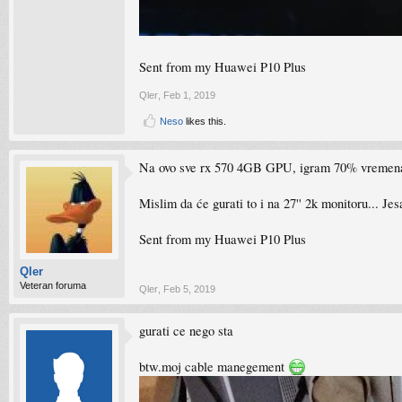
Sent from my Huawei P10 Plus
Qler
,
Feb 1, 2019
Neso
likes this.
Na ovo sve rx 570 4GB GPU, igram 70% vremena sta
Mislim da će gurati to i na 27'' 2k monitoru... Je
Sent from my Huawei P10 Plus
Qler
Veteran foruma
Qler
,
Feb 5, 2019
gurati ce nego sta
btw.moj cable manegement