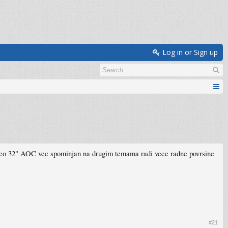
Log in or Sign up
ije uzeo 32" AOC vec spominjan na drugim temama radi vece radne povrsine
#21