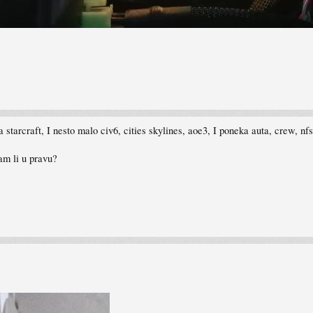
rcraft, I nesto malo civ6, cities skylines, aoe3, I poneka auta, crew, nfs.
sam li u pravu?