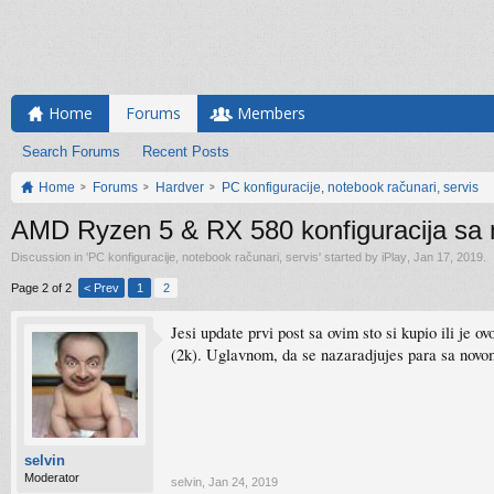
Home
Forums
Members
Search Forums
Recent Posts
Home
Forums
Hardver
PC konfiguracije, notebook računari, servis
AMD Ryzen 5 & RX 580 konfiguracija sa 
Discussion in '
PC konfiguracije, notebook računari, servis
' started by
iPlay
,
Jan 17, 2019
.
Page 2 of 2
< Prev
1
2
Jesi update prvi post sa ovim sto si kupio ili je
(2k). Uglavnom, da se nazaradjujes para sa nov
selvin
Moderator
selvin
,
Jan 24, 2019