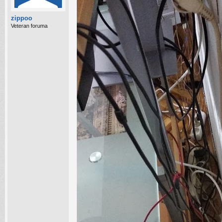
zippoo
Veteran foruma