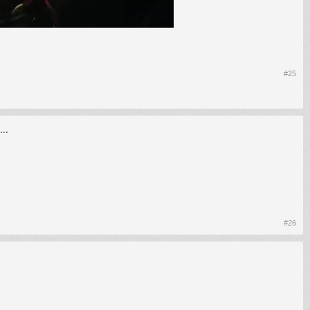
#25
..
#26