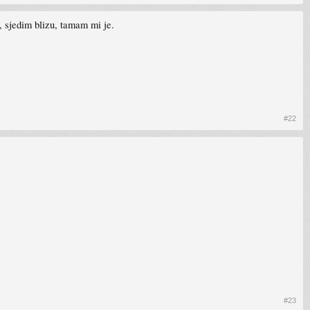
a, sjedim blizu, tamam mi je.
#22
#23