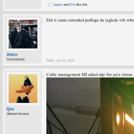
zippoo
and
Esh
like this.
Fali ti samo extended podloga da izgleda vrh vrho
Aldiin
Overclocker
Aldiin
,
Jan 25, 2019
Cable management MI nikad nije bio jača strana
Qler
Veteran foruma