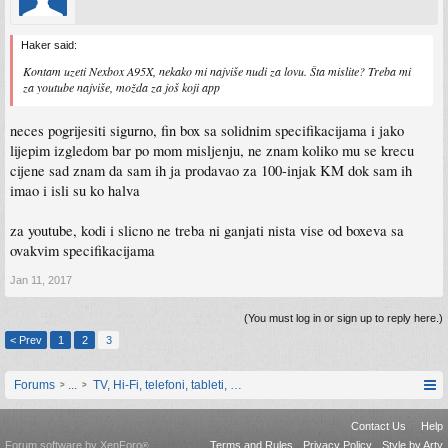
Haker said:
Kontam uzeti Nexbox A95X, nekako mi najviše nudi za lovu. Šta mislite? Treba mi
za youtube najviše, možda za još koji app
neces pogrijesiti sigurno, fin box sa solidnim specifikacijama i jako
lijepim izgledom bar po mom misljenju, ne znam koliko mu se krecu
cijene sad znam da sam ih ja prodavao za 100-injak KM dok sam ih
imao i isli su ko halva
za youtube, kodi i slicno ne treba ni ganjati nista vise od boxeva sa
ovakvim specifikacijama
Jan 11, 2017
(You must log in or sign up to reply here.)
< Prev
1
2
3
Forums
...
TV, Hi-Fi, telefoni, tableti, satovi, IoT oprema
Contact Us
Help
Forum software by XenForo
Terms and Rules
Privacy Policy
Style by Arty
®