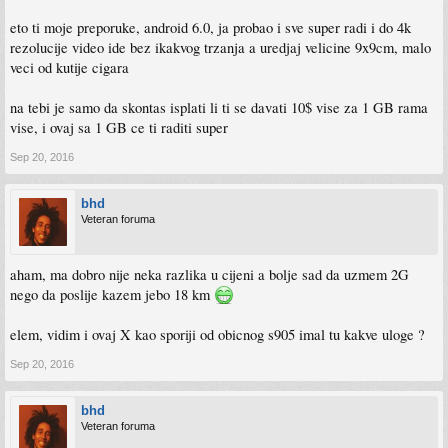
eto ti moje preporuke, android 6.0, ja probao i sve super radi i do 4k
rezolucije video ide bez ikakvog trzanja a uredjaj velicine 9x9cm, malo
veci od kutije cigara
na tebi je samo da skontas isplati li ti se davati 10$ vise za 1 GB rama
vise, i ovaj sa 1 GB ce ti raditi super
Sep 20, 2016
bhd
Veteran foruma
aham, ma dobro nije neka razlika u cijeni a bolje sad da uzmem 2G
nego da poslije kazem jebo 18 km
elem, vidim i ovaj X kao sporiji od obicnog s905 imal tu kakve uloge ?
Sep 20, 2016
bhd
Veteran foruma