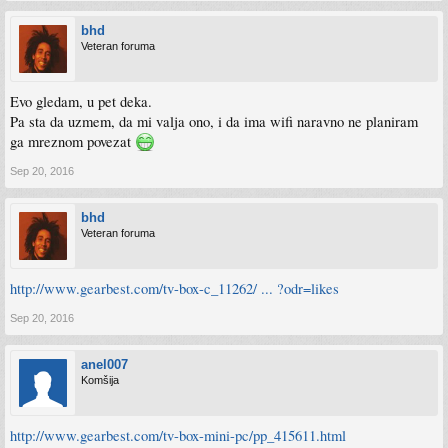
bhd
Veteran foruma
Evo gledam, u pet deka.
Pa sta da uzmem, da mi valja ono, i da ima wifi naravno ne planiram
ga mreznom povezat
Sep 20, 2016
bhd
Veteran foruma
http://www.gearbest.com/tv-box-c_11262/ ... ?odr=likes
Sep 20, 2016
anel007
Komšija
http://www.gearbest.com/tv-box-mini-pc/pp_415611.html