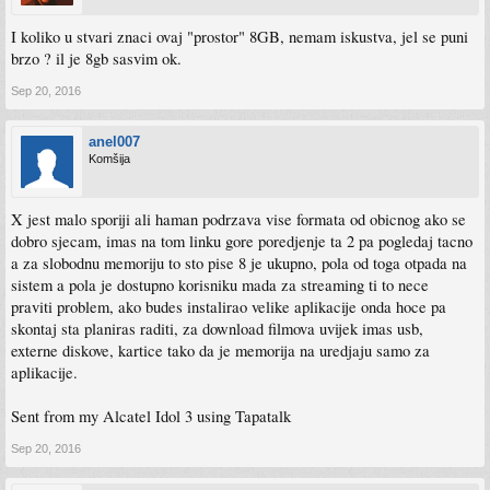
I koliko u stvari znaci ovaj "prostor" 8GB, nemam iskustva, jel se puni
brzo ? il je 8gb sasvim ok.
Sep 20, 2016
anel007
Komšija
X jest malo sporiji ali haman podrzava vise formata od obicnog ako se
dobro sjecam, imas na tom linku gore poredjenje ta 2 pa pogledaj tacno
a za slobodnu memoriju to sto pise 8 je ukupno, pola od toga otpada na
sistem a pola je dostupno korisniku mada za streaming ti to nece
praviti problem, ako budes instalirao velike aplikacije onda hoce pa
skontaj sta planiras raditi, za download filmova uvijek imas usb,
externe diskove, kartice tako da je memorija na uredjaju samo za
aplikacije.
Sent from my Alcatel Idol 3 using Tapatalk
Sep 20, 2016