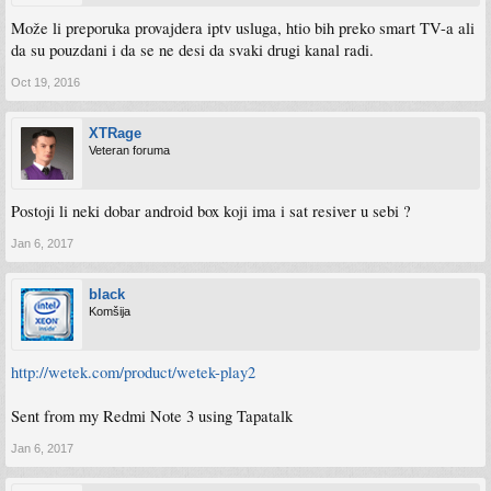
Može li preporuka provajdera iptv usluga, htio bih preko smart TV-a ali
da su pouzdani i da se ne desi da svaki drugi kanal radi.
Oct 19, 2016
XTRage
Veteran foruma
Postoji li neki dobar android box koji ima i sat resiver u sebi ?
Jan 6, 2017
black
Komšija
http://wetek.com/product/wetek-play2
Sent from my Redmi Note 3 using Tapatalk
Jan 6, 2017