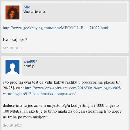
bhd
Veteran foruma
http://www.geekbuying.com/item/MECOOL-B ... 71022.html
Evo ovaj npr ?
Sep 19, 2016
anel007
Komšija
evo procitaj ovaj test da vidis kakvu razliku u procesorima placas tih
20-25$ vise:
http://www.cnx-software.com/2016/09/19/amlogic-s905-
vs-amlogic-s912-benchmarks-comparison/
doduse ima tu jos ac wifi umjesto b/g/n kod jeftinijih i 1000 umjesto
100 Mbit/s lan ako ti je to bitno mada za obican streaming ti to uopce
ne treba po mom misljenju
Sep 19, 2016