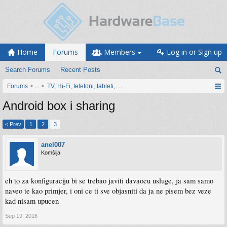
Home
Forums
Members
Log in or Sign up
Search Forums
Recent Posts
Forums
...
TV, Hi-Fi, telefoni, tableti, satovi, IoT oprema
Android box i sharing
< Prev
1
2
3
anel007
Komšija
eh to za konfiguraciju bi se trebao javiti davaocu usluge, ja sam samo
naveo te kao primjer, i oni ce ti sve objasniti da ja ne pisem bez veze
kad nisam upucen
Sep 19, 2016