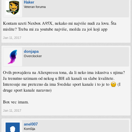
Haker
Veteran foruma
Kontam uzeti Nexbox A95X, nekako mi najviše nudi za lovu. Šta
mislite? Treba mi za youtube najviše, možda za još koji app
Jan 11, 2017
donjapa
Overclocker
Ovih provajdera na Aliexpressu tona, da li neko ima iskustva s njima?
Ja trenutno uzimam od nekog u BH ali kanali su slabe kvalitete.
Interesuje me pretezno da ima Svedske sport kanale i to je to
(I
druge sport kanale naravno)
Box vec imam.
Jan 11, 2017
anel007
Komšija