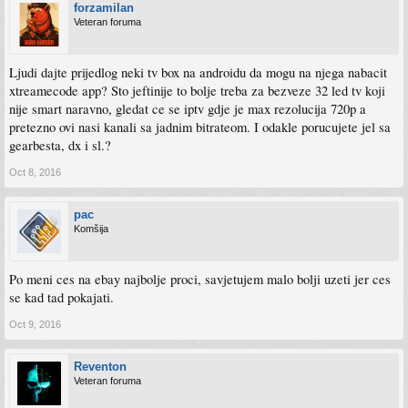
forzamilan
Veteran foruma
Ljudi dajte prijedlog neki tv box na androidu da mogu na njega nabacit
xtreamecode app? Sto jeftinije to bolje treba za bezveze 32 led tv koji
nije smart naravno, gledat ce se iptv gdje je max rezolucija 720p a
pretezno ovi nasi kanali sa jadnim bitrateom. I odakle porucujete jel sa
gearbesta, dx i sl.?
Oct 8, 2016
pac
Komšija
Po meni ces na ebay najbolje proci, savjetujem malo bolji uzeti jer ces
se kad tad pokajati.
Oct 9, 2016
Reventon
Veteran foruma