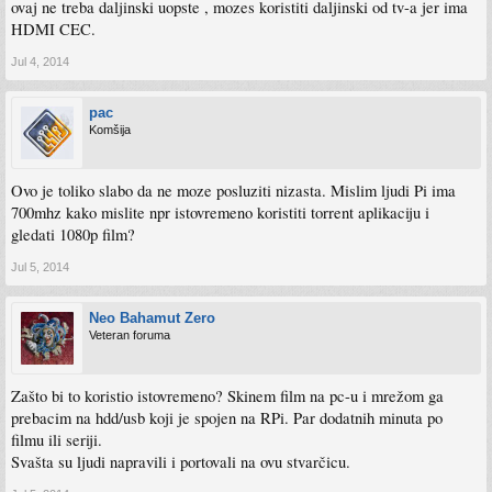
ovaj ne treba daljinski uopste , mozes koristiti daljinski od tv-a jer ima
HDMI CEC.
Jul 4, 2014
pac
Komšija
Ovo je toliko slabo da ne moze posluziti nizasta. Mislim ljudi Pi ima
700mhz kako mislite npr istovremeno koristiti torrent aplikaciju i
gledati 1080p film?
Jul 5, 2014
Neo Bahamut Zero
Veteran foruma
Zašto bi to koristio istovremeno? Skinem film na pc-u i mrežom ga
prebacim na hdd/usb koji je spojen na RPi. Par dodatnih minuta po
filmu ili seriji.
Svašta su ljudi napravili i portovali na ovu stvarčicu.