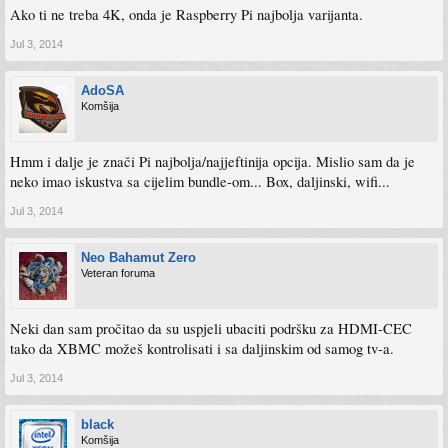
Ako ti ne treba 4K, onda je Raspberry Pi najbolja varijanta.
Jul 3, 2014
AdoSA
Komšija
Hmm i dalje je znači Pi najbolja/najjeftinija opcija. Mislio sam da je
neko imao iskustva sa cijelim bundle-om... Box, daljinski, wifi...
Jul 3, 2014
Neo Bahamut Zero
Veteran foruma
Neki dan sam pročitao da su uspjeli ubaciti podršku za HDMI-CEC
tako da XBMC možeš kontrolisati i sa daljinskim od samog tv-a.
Jul 3, 2014
black
Komšija