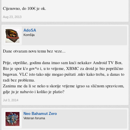
Cijenovno, do 100€ je ok.
Aug 23, 2013
AdoSA
Komšija
Dane otvaram novu temu bez veze...
Prije, otprilike, godinu dana imao sam kući nekakav Android TV Box.
Bio je spor k'o gov*o i, u to vrijeme, XBMC za droid je bio poprilično
bugovan. VLC isto tako nije mogao puštati .mkv kako treba, a danas to
radi bez problema.
Zanima me da li se neko u skorije vrijeme igrao sa sličnom spravicom,
gdje ju je nabavio i koliko je platio?
Jul 3, 2014
Neo Bahamut Zero
Veteran foruma