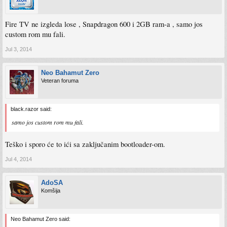
Fire TV ne izgleda lose , Snapdragon 600 i 2GB ram-a , samo jos
custom rom mu fali.
Jul 3, 2014
Neo Bahamut Zero
Veteran foruma
black.razor said:
samo jos custom rom mu fali.
Teško i sporo će to ići sa zaključanim bootloader-om.
Jul 4, 2014
AdoSA
Komšija
Neo Bahamut Zero said: