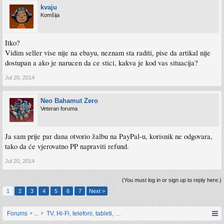
kvaju
Komšija
Itko?
Vidim seller vise nije na ebayu, neznam sta raditi, pise da artikal nije
dostupan a ako je narucen da ce stici, kakva je kod vas situacija?
Jul 20, 2014
Neo Bahamut Zero
Veteran foruma
Ja sam prije par dana otvorio žalbu na PayPal-u, korisnik ne odgovara,
tako da će vjerovatno PP napraviti refund.
Jul 20, 2014
(You must log in or sign up to reply here.)
1
2
3
4
5
6
7
Next >
Forums
...
TV, Hi-Fi, telefoni, tableti, satovi, IoT oprema