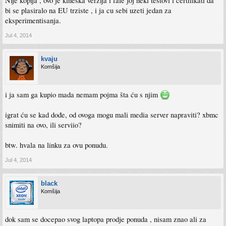
Nije kopija , ovo je kineska verzija i fale joj neki testovi i certifikati da
bi se plasiralo na EU trziste , i ja cu sebi uzeti jedan za
eksperimentisanja.
Jul 4, 2014
kvaju
Komšija
i ja sam ga kupio mada nemam pojma šta ću s njim
igrat ću se kad dođe, od ovoga mogu mali media server napraviti? xbmc
snimiti na ovo, ili serviio?
btw. hvala na linku za ovu ponudu.
Jul 4, 2014
black
Komšija
dok sam se docepao svog laptopa prodje ponuda , nisam znao ali za