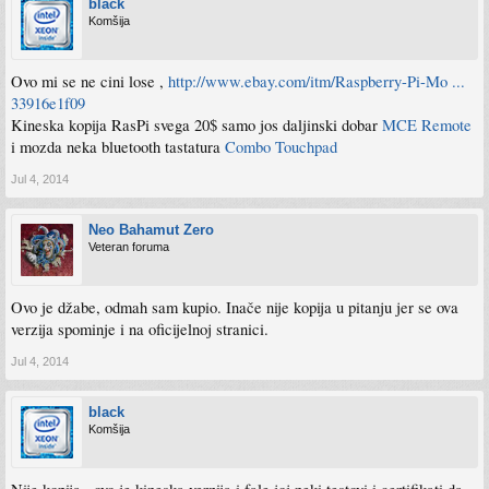
black
Komšija
Ovo mi se ne cini lose ,
http://www.ebay.com/itm/Raspberry-Pi-Mo ...
33916e1f09
Kineska kopija RasPi svega 20$ samo jos daljinski dobar
MCE Remote
i mozda neka bluetooth tastatura
Combo Touchpad
Jul 4, 2014
Neo Bahamut Zero
Veteran foruma
Ovo je džabe, odmah sam kupio. Inače nije kopija u pitanju jer se ova
verzija spominje i na oficijelnoj stranici.
Jul 4, 2014
black
Komšija