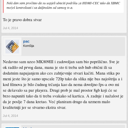
Neki dan sam pročitao da su uspjeli ubaciti podršku za HDMI-CEC tako da XBMC
možeš kontrolisati i sa daljinskim od samog tv-a.
To je pravo dobra stvar
Jul 4, 2014
pac
Komšija
Nedavno sam uzeo MK809III i zadovoljan sam bio poprilično. Sve je
ok radilo od prvog dana, mana je sto ti treba usb hub obični ili sa
dodatnim napajanjem ako ces zahtjevnije stvari kačiti. Mana stika po
meni jeste što je samo upscale 720p tako da slika nije bas najoštrija a i
kod filmova je bilo čudnog trčanja kao da nema dovoljno fps-a ovo mi
se dešavalo sa par playera. Drugi prob je mal prostor 8gb koji će se
brzo napuniti tako da ti treba svakako sd kartica. A zadnje i nažalost je
da je poslje 7 dana kretao. Već planiram drugo da uzmem malo
kvalitetniji jer se stvarno ekstra stvar.
Jul 4, 2014