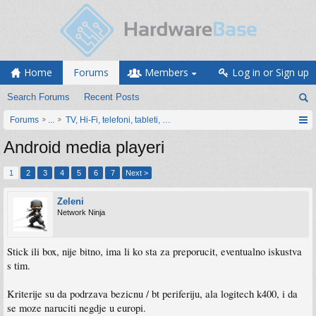
Home
Forums
Members
Log in or Sign up
Search Forums
Recent Posts
Forums
...
TV, Hi-Fi, telefoni, tableti, satovi, IoT oprema
Android media playeri
1
2
3
4
5
6
7
Next >
Zeleni
Network Ninja
Stick ili box, nije bitno, ima li ko sta za preporucit, eventualno iskustva
s tim.
Kriterije su da podrzava bezicnu / bt periferiju, ala logitech k400, i da
se moze naruciti negdje u europi.