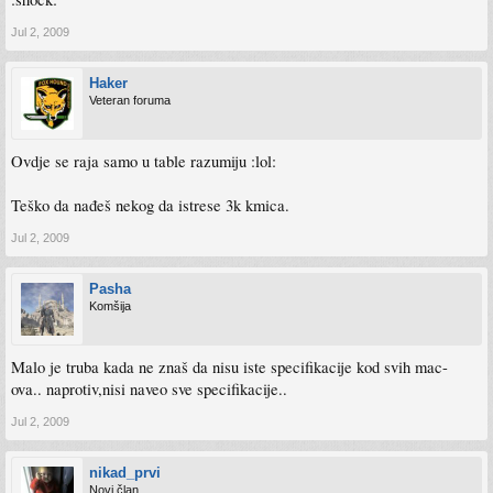
Jul 2, 2009
Haker
Veteran foruma
Ovdje se raja samo u table razumiju :lol:
Teško da nađeš nekog da istrese 3k kmica.
Jul 2, 2009
Pasha
Komšija
Malo je truba kada ne znaš da nisu iste specifikacije kod svih mac-
ova.. naprotiv,nisi naveo sve specifikacije..
Jul 2, 2009
nikad_prvi
Novi član