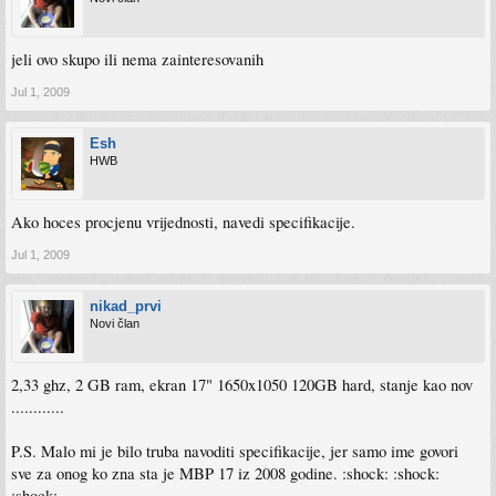
jeli ovo skupo ili nema zainteresovanih
Jul 1, 2009
Esh
HWB
Ako hoces procjenu vrijednosti, navedi specifikacije.
Jul 1, 2009
nikad_prvi
Novi član
2,33 ghz, 2 GB ram, ekran 17" 1650x1050 120GB hard, stanje kao nov
............
P.S. Malo mi je bilo truba navoditi specifikacije, jer samo ime govori
sve za onog ko zna sta je MBP 17 iz 2008 godine. :shock: :shock:
:shock: