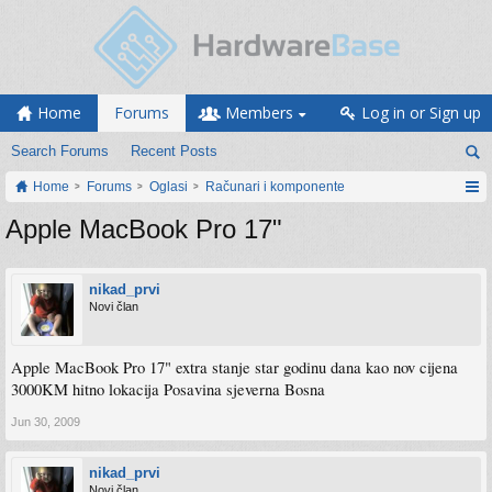
Home
Forums
Members
Log in or Sign up
Search Forums
Recent Posts
Home
Forums
Oglasi
Računari i komponente
Apple MacBook Pro 17"
nikad_prvi
Novi član
Apple MacBook Pro 17" extra stanje star godinu dana kao nov cijena
3000KM hitno lokacija Posavina sjeverna Bosna
Jun 30, 2009
nikad_prvi
Novi član