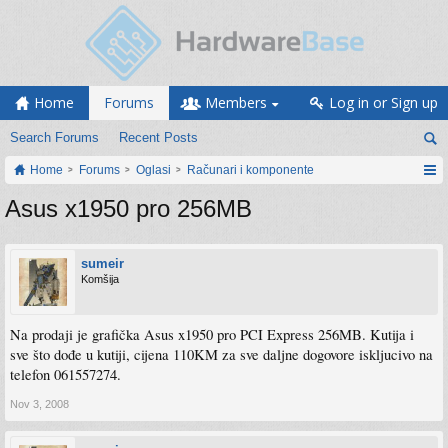
Home
Forums
Members
Log in or Sign up
Search Forums
Recent Posts
Home
Forums
Oglasi
Računari i komponente
Asus x1950 pro 256MB
sumeir
Komšija
Na prodaji je grafička Asus x1950 pro PCI Express 256MB. Kutija i
sve što dođe u kutiji, cijena 110KM za sve daljne dogovore iskljucivo na
telefon 061557274.
Nov 3, 2008