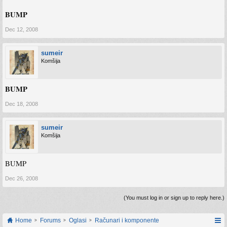
BUMP
Dec 12, 2008
sumeir
Komšija
BUMP
Dec 18, 2008
sumeir
Komšija
BUMP
Dec 26, 2008
(You must log in or sign up to reply here.)
Home
Forums
Oglasi
Računari i komponente