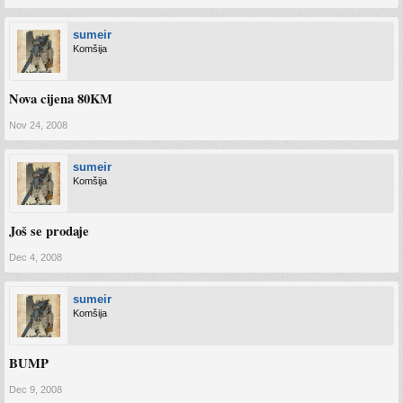
sumeir
Komšija
Nova cijena 80KM
Nov 24, 2008
sumeir
Komšija
Još se prodaje
Dec 4, 2008
sumeir
Komšija
BUMP
Dec 9, 2008