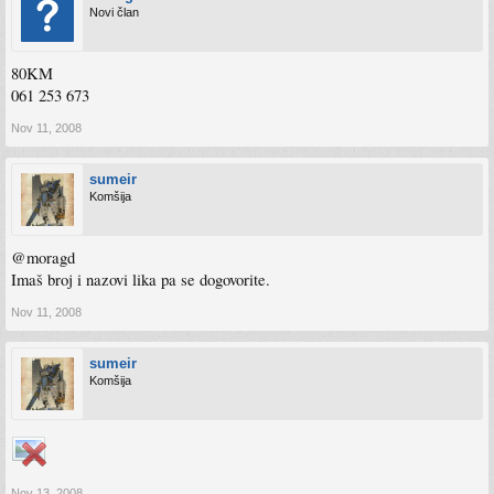
Novi član
80KM
061 253 673
Nov 11, 2008
sumeir
Komšija
@moragd
Imaš broj i nazovi lika pa se dogovorite.
Nov 11, 2008
sumeir
Komšija
Nov 13, 2008