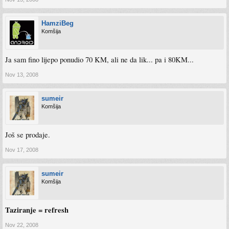
HamziBeg
Komšija
Ja sam fino lijepo ponudio 70 KM, ali ne da lik... pa i 80KM...
Nov 13, 2008
sumeir
Komšija
Još se prodaje.
Nov 17, 2008
sumeir
Komšija
Taziranje = refresh
Nov 22, 2008