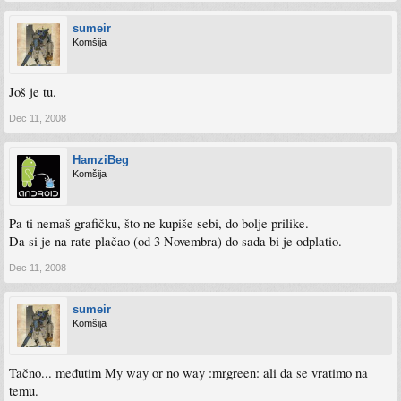
sumeir
Komšija
Još je tu.
Dec 11, 2008
HamziBeg
Komšija
Pa ti nemaš grafičku, što ne kupiše sebi, do bolje prilike.
Da si je na rate plačao (od 3 Novembra) do sada bi je odplatio.
Dec 11, 2008
sumeir
Komšija
Tačno... međutim My way or no way :mrgreen: ali da se vratimo na
temu.