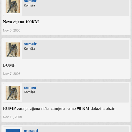
sumeir
Komšija
Nova cijena 100KM
Nov 5, 2008
sumeir
Komšija
BUMP
Nov 7, 2008
sumeir
Komšija
BUMP
90 KM
zadnja cijena ništa zamjena samo
dolazi u obzir.
Nov 11, 2008
moragd