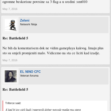
ogromne beskorisne povrsine sa 3 flag-a u sredini :smt010
May 7, 2016
Zeleni
Network Ninja
Re: Battlefield 5
Ne bih da komentarisem dok ne vidim gameplaya kakvog. Imaju plus
sto su smjeli promjeniti malo. Vidicemo na sta ce liciti kad izadje.
May 7, 2016
EL NINO CFC
Veteran foruma
Re: Battlefield 5
Triforce said:
E kad bi jos sjeli ljudi i napravili dobar netcode majka mu stara