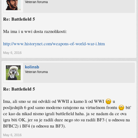
Veteran foruma
Re: Battlefield 5
Ma ima i u wwi dosta raznolikosti:
http://www.historynet.com/weapons-of-world-war-i.htm
May 6, 2016
kolinsb
Veteran foruma
Re: Battlefield 5
Ima, ali smo se mi odvikli od WWII a kamo li od WWI
u
posljednjih 6 god samo moderno ratujemo na virtuelnom frontu
bit'
ce kao da nikad nismo igrali battlefield haha. ja se nadam da ce ova
igra biti OK, jer su je radili duze nego sto su radili BF3 ( u odnosu na
BFBC2) i BF4 (u odnosu na BF3).
May 6, 2016