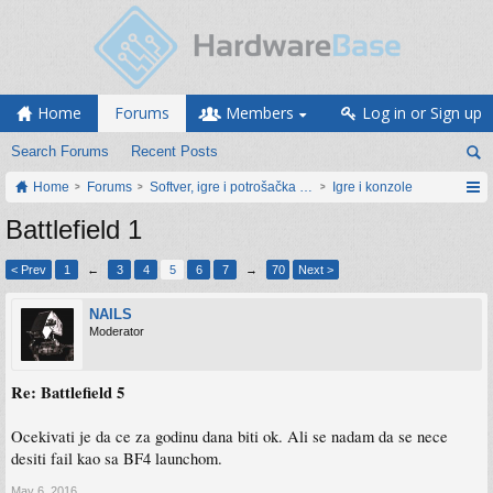
Home
Forums
Members
Log in or Sign up
Search Forums
Recent Posts
Home
Forums
Softver, igre i potrošačka elektronika
Igre i konzole
Battlefield 1
< Prev
1
←
3
4
5
6
7
→
70
Next >
NAILS
Moderator
Re: Battlefield 5
Ocekivati je da ce za godinu dana biti ok. Ali se nadam da se nece
desiti fail kao sa BF4 launchom.
May 6, 2016