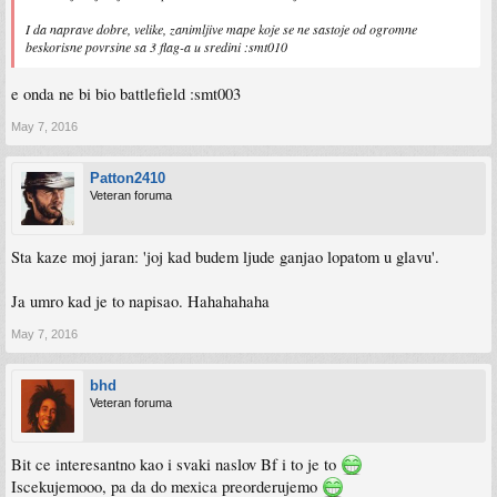
I da naprave dobre, velike, zanimljive mape koje se ne sastoje od ogromne
beskorisne povrsine sa 3 flag-a u sredini :smt010
e onda ne bi bio battlefield :smt003
May 7, 2016
Patton2410
Veteran foruma
Sta kaze moj jaran: 'joj kad budem ljude ganjao lopatom u glavu'.
Ja umro kad je to napisao. Hahahahaha
May 7, 2016
bhd
Veteran foruma
Bit ce interesantno kao i svaki naslov Bf i to je to
Iscekujemooo, pa da do mexica preorderujemo