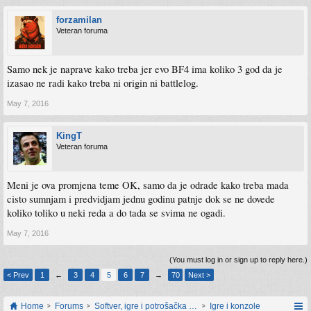
forzamilan
Veteran foruma
Samo nek je naprave kako treba jer evo BF4 ima koliko 3 god da je
izasao ne radi kako treba ni origin ni battlelog.
May 7, 2016
KingT
Veteran foruma
Meni je ova promjena teme OK, samo da je odrade kako treba mada
cisto sumnjam i predvidjam jednu godinu patnje dok se ne dovede
koliko toliko u neki reda a do tada se svima ne ogadi.
May 7, 2016
(You must log in or sign up to reply here.)
< Prev
1
←
3
4
5
6
7
→
70
Next >
Home
Forums
Softver, igre i potrošačka elektronika
Igre i konzole