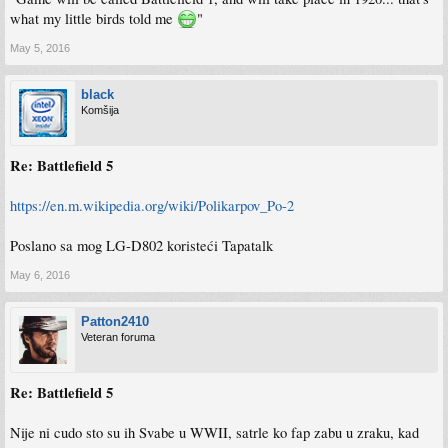
what my little birds told me
"
May 5, 2016
black
Komšija
Re: Battlefield 5
https://en.m.wikipedia.org/wiki/Polikarpov_Po-2
Poslano sa mog LG-D802 koristeći Tapatalk
May 6, 2016
Patton2410
Veteran foruma
Re: Battlefield 5
Nije ni cudo sto su ih Svabe u WWII, satrle ko fap zabu u zraku, kad