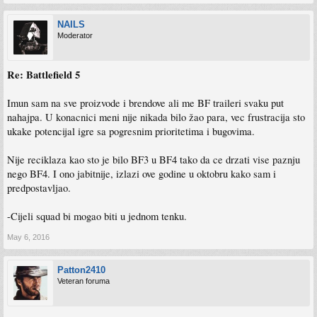
NAILS
Moderator
Re: Battlefield 5
Imun sam na sve proizvode i brendove ali me BF traileri svaku put
nahajpa. U konacnici meni nije nikada bilo žao para, vec frustracija sto
ukake potencijal igre sa pogresnim prioritetima i bugovima.
Nije reciklaza kao sto je bilo BF3 u BF4 tako da ce drzati vise paznju
nego BF4. I ono jabitnije, izlazi ove godine u oktobru kako sam i
predpostavljao.
-Cijeli squad bi mogao biti u jednom tenku.
May 6, 2016
Patton2410
Veteran foruma