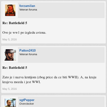
forzamilan
Veteran foruma
Re: Battlefield 5
Ovo je ww1 po izgledu aviona.
May 5, 2016
Patton2410
Veteran foruma
Re: Battlefield 5
Zato je i nazva krntijom (zbog price da ce biti WWII). A, na kraju
krajeva mozda i jest WWI.
May 5, 2016
sgtPepper
Overclocker