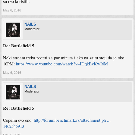
su ovo koristili.
May 6, 2016
NAILS
Moderator
Re: Battlefield 5
Neki stream treba poceti za par minuta i ako na sajtu stoji da je oko
10PM:
https://www.youtube.com/watch?v=IDqkEvKwI6M
May 6, 2016
NAILS
Moderator
Re: Battlefield 5
Cepelin ovo ono:
http://forum.benchmark.rs/attachment.ph ...
1462545913