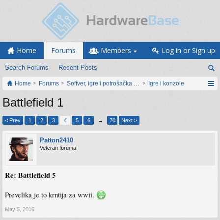
Home
Forums
Members
Log in or Sign up
Search Forums
Recent Posts
Home
Forums
Softver, igre i potrošačka elektronika
Igre i konzole
Battlefield 1
< Prev
1
2
3
4
5
6
→
70
Next >
Patton2410
Veteran foruma
Re: Battlefield 5
Prevelika je to krntija za wwii.
May 5, 2016