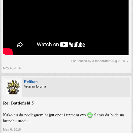
Last edited by a moderator:
Aug 2, 2017
May 6, 2016
Pelikan
Veteran foruma
Re: Battlefield 5
Kako cu da podlegnem hajpu opet i uzmem ovo
Samo da bude na
launchu uredu...
May 6, 2016