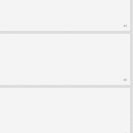
#4
#5