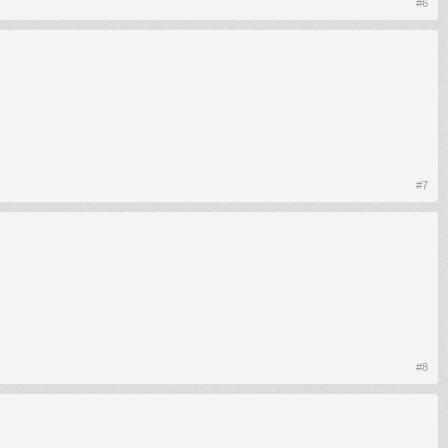
#6
#7
#8