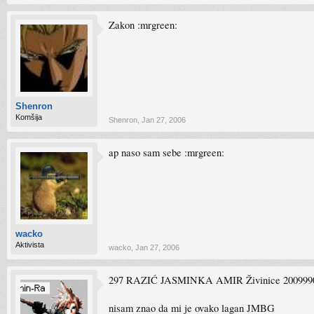
Zakon :mrgreen:
Shenron
Komšija
Shenron
,
Jan 27, 2006
ap naso sam sebe :mrgreen:
wacko
Aktivista
wacko
,
Jan 27, 2006
297 RAZIĆ JASMINKA AMIR Živinice 200999
nisam znao da mi je ovako lagan JMBG