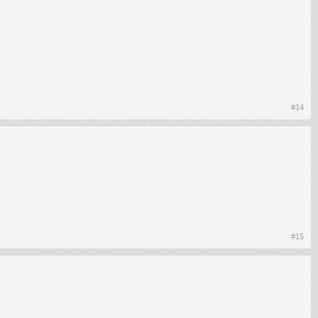
#14
#15