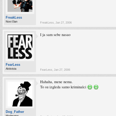
FreakLess
Novi član
FreakLess
,
Jan 27, 2006
I ja sam sebe nasao
FearLess
Aktivista
FearLess
,
Jan 27, 2006
Hahaha, mene nema.
To su izgleda samo kriminalci
Dog_Father
Moderator