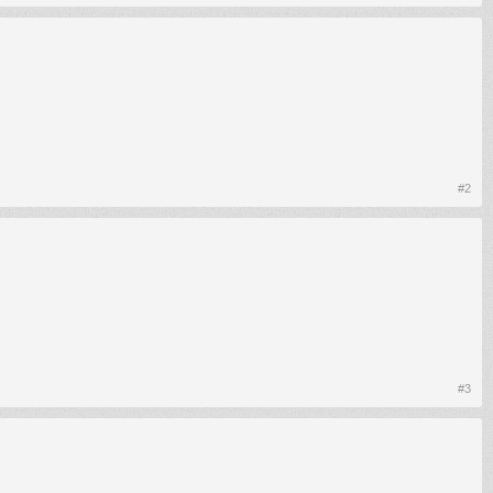
#2
#3