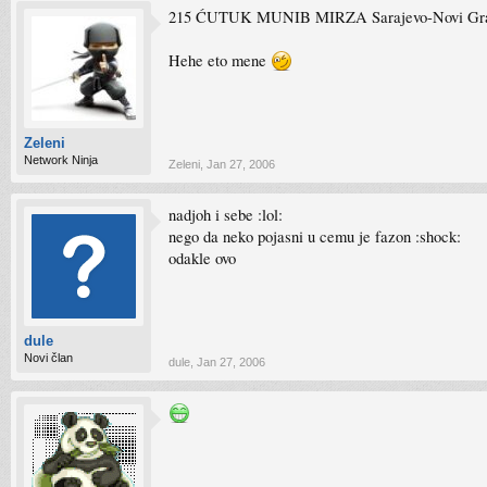
215 ĆUTUK MUNIB MIRZA Sarajevo-Novi Gra
Hehe eto mene
Zeleni
Network Ninja
Zeleni
,
Jan 27, 2006
nadjoh i sebe :lol:
nego da neko pojasni u cemu je fazon :shock:
odakle ovo
dule
Novi član
dule
,
Jan 27, 2006