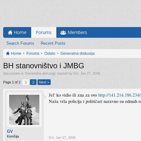
Home
Forums
Members
Search Forums
Recent Posts
Home
Forums
Ostalo
Generalna diskusija
BH stanovništvo i JMBG
Discussion in '
Generalna diskusija
' started by
GV
,
Jan 27, 2006
.
Page 1 of 2
1
2
Next >
Jel' ko vidio ili zna za ovo
http://141.214.186.234
Naša vrla policija i političari naravno su odmah r
GV
Komšija
GV
,
Jan 27, 2006