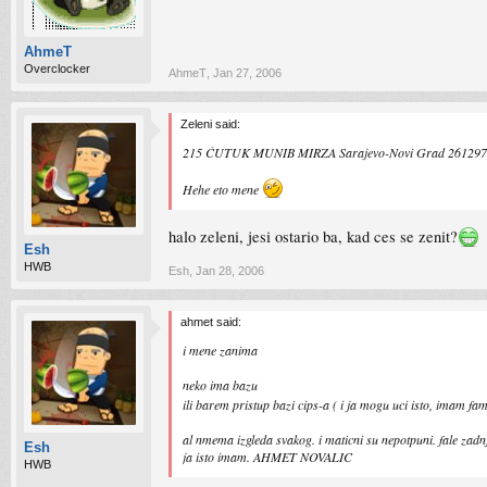
AhmeT
Overclocker
AhmeT
,
Jan 27, 2006
Zeleni said:
215 ĆUTUK MUNIB MIRZA Sarajevo-Novi Grad 26129
Hehe eto mene
halo zeleni, jesi ostario ba, kad ces se zenit?
Esh
HWB
Esh
,
Jan 28, 2006
ahmet said:
i mene zanima
neko ima bazu
ili barem pristup bazi cips-a ( i ja mogu uci isto, imam fam
al nmema izgleda svakog. i maticni su nepotpuni. fale zadnje
Esh
ja isto imam. AHMET NOVALIC
HWB