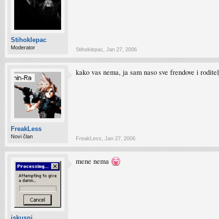
Stihoklepac
Moderator
Stihoklepac
,
Jan 27, 2006
kako vas nema, ja sam naso sve frendove i roditel
FreakLess
Novi član
FreakLess
,
Jan 27, 2006
mene nema
iskusni