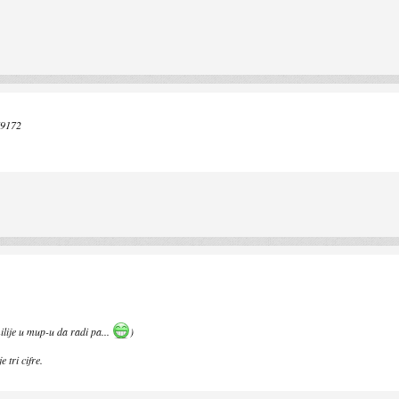
79172
ilije u mup-u da radi pa...
)
 tri cifre.