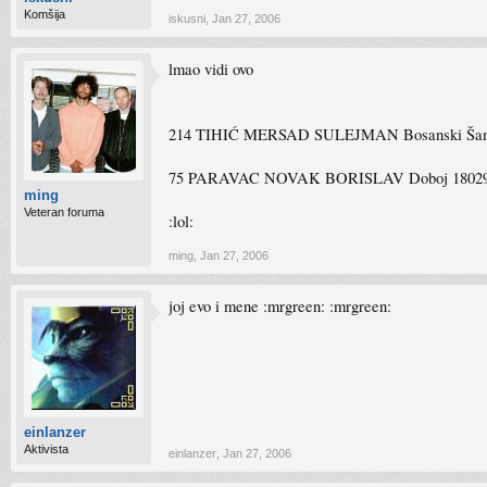
Komšija
iskusni
,
Jan 27, 2006
lmao vidi ovo
214 TIHIĆ MERSAD SULEJMAN Bosanski Šam
75 PARAVAC NOVAK BORISLAV Doboj 18029
ming
Veteran foruma
:lol:
ming
,
Jan 27, 2006
joj evo i mene :mrgreen: :mrgreen:
einlanzer
Aktivista
einlanzer
,
Jan 27, 2006