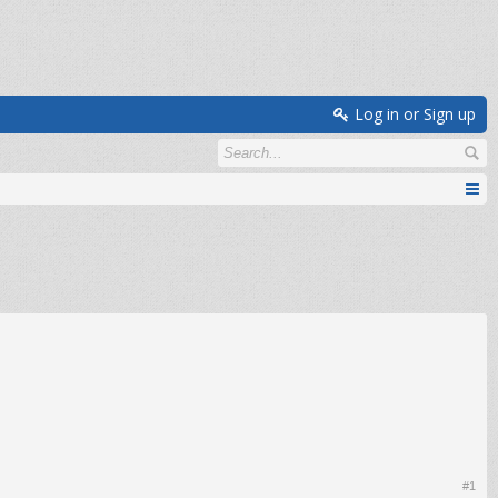
Log in or Sign up
#1