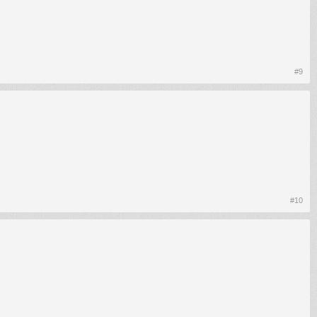
#9
#10