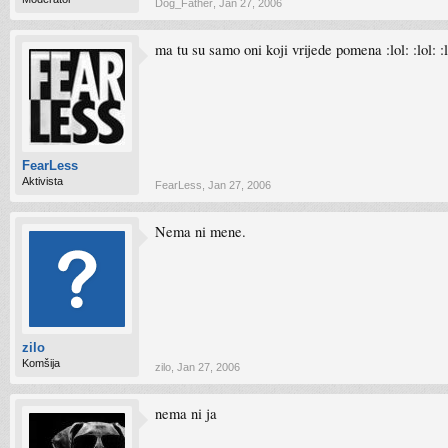
Dog_Father
,
Jan 27, 2006
ma tu su samo oni koji vrijede pomena :lol: :lol: :lol:
FearLess
Aktivista
FearLess
,
Jan 27, 2006
Nema ni mene.
zilo
Komšija
zilo
,
Jan 27, 2006
nema ni ja