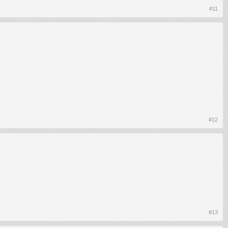
#11
#12
#13