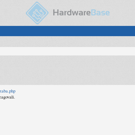
/zaba.php
eagovali.