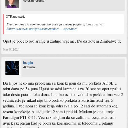
Veteran foruma
XTRage said:
Evo o onome sto sam spominjao gore za usrane pozive iz inostranstva:
http://www.avaz.ba/vijesti/teme/misteri ... -operateri
Opet je pocelo ovo sranje u zadnje vrijeme, k'o da zovem Zimbabve :x
Mar 9, 2014
kugla
Aktivista
Da li jos neko ima problema sa konekcijom da mu prekida ADSL u
toku dana po 5+ puta.Ugasi se adsl lampica i za 20 sec se opet upali i
tako dosta puta u toku dana. I stalno ovako svaki dan prekida ima vec 2
sedmice.Prije nikad nije bilo ovoliko prekida a koristim adsl vec 5
godina. I vecinom se konekcija odrzavala po 12 sati do automatskog
reseta konekcije.A sad jedva 2 sata i prekid. Modem je onaj crnjo
Paradigm PTI-8411. Vec razmisljam da se zalim na ovo,mada sam
uvijek skeptican kad je podrska korisnicima iz telecoma u pitanju