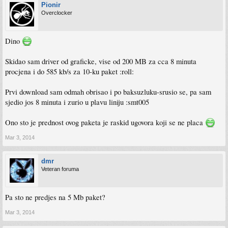
Pionir
Overclocker
Dino
Skidao sam driver od graficke, vise od 200 MB za cca 8 minuta
procjena i do 585 kb/s za 10-ku paket :roll:
Prvi download sam odmah obrisao i po baksuzluku-srusio se, pa sam
sjedio jos 8 minuta i zurio u plavu liniju :smt005
Ono sto je prednost ovog paketa je raskid ugovora koji se ne placa
Mar 3, 2014
dmr
Veteran foruma
Pa sto ne predjes na 5 Mb paket?
Mar 3, 2014