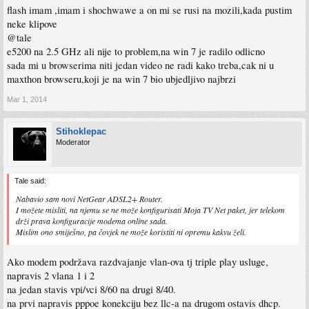
flash imam ,imam i shochwawe a on mi se rusi na mozili,kada pustim
neke klipove
@tale
e5200 na 2.5 GHz ali nije to problem,na win 7 je radilo odlicno
sada mi u browserima niti jedan video ne radi kako treba,cak ni u
maxthon browseru,koji je na win 7 bio ubjedljivo najbrzi
Mar 1, 2014
Stihoklepac
Moderator
Tale said:
Nabavio sam novi NetGear ADSL2+ Router.
I možete misliti, na njemu se ne može konfigurisati Moja TV Net paket, jer telekom
drži prava konfiguracije modema online sada.
Mislim ono smiješno, pa čovjek ne može koristiti ni opremu kakvu želi.
Ako modem podržava razdvajanje vlan-ova tj triple play usluge,
napravis 2 vlana 1 i 2
na jedan stavis vpi/vci 8/60 na drugi 8/40.
na prvi napravis pppoe konekciju bez llc-a na drugom ostavis dhcp.