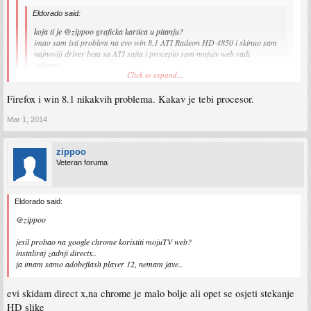
Eldorado said:
koja ti je @zippoo graficka kartica u pitanju?
imao sam isti problem na evo win 8.1 ATI Radeon HD 4850 i skinuo sam
najnoviji driver beta sa ATI sajta i procepio sam mojutv web radi
odlicno...
Click to expand...
i kod mene je iz te "serije" gaficka...hd 4670
Firefox i win 8.1 nikakvih problema. Kakav je tebi procesor.
probati cu skinuti ,mada ja muku mucim sa driverima na win 8.1,nema izgleda
Click to expand...
odgovaajucih za moju graficku ...pisao sam o problemu na temi win 8
Mar 1, 2014
evo skinuo sam zadnje beta drivere i opet mi trza HD arene na moja web tv
sada vidim zasto raja brise win 8,izgleda da cu i ja morati opet na win 7 ,sa njim 5
a eto dodje 1.mart i NISTA ,kao sto sam i ocekivao
godina ni najmanjeg problema nije bilo
zippoo
Veteran foruma
Eldorado said:
@zippoo
jesil probao na google chrome koristiti mojuTV web?
instaliraj zadnji directx..
ja imam samo adobeflash player 12, nemam jave..
evi skidam direct x,na chrome je malo bolje ali opet se osjeti stekanje
HD slike