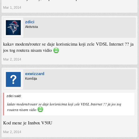
mapiras na portove koje zelis
Mar 1, 2014
na one portove na koje si stavio 8/60 testiraj internet, na ove ostale treba da dobijes
ip adrese tipa 10.xxx.xxx.xx, ako dobijes trebalo bi da radi i iptv.
zdici
Aktivista
kakav modem/router se daje korisnicima koji zele VDSL Internet ?? ja
jos tog routera nisam vidio
Mar 2, 2014
exwizzard
Komšija
zdici said:
kakav modem/router se daje korisnicima koji zele VDSL Internet ?? ja jos tog
routera nisam vidio
Kod mene je Innbox V50U
Mar 2, 2014