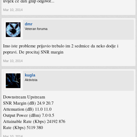
uvijek ce dati glup odgovor...
Mar 10, 2014
dmr
Veteran foruma
Imo iste probleme prijavio trebalo im 2 sedmice da neko dodje i
popravi. De procitaj SNR margin
Mar 10, 2014
kugla
Aktivista
Downstream Upstream
SNR Margin (dB) 24.9 20.7
Attenuation (dB) 11.0 11.0
Output Power (dBm) 7.0 0.5
Attainable Rate (Kbps) 24192 876
Rate (Kbps) 5119 380
Mar 10, 2014