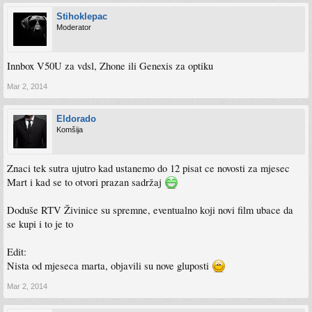
Stihoklepac
Moderator
Innbox V50U za vdsl, Zhone ili Genexis za optiku
Mar 2, 2014
Eldorado
Komšija
Znaci tek sutra ujutro kad ustanemo do 12 pisat ce novosti za mjesec
Mart i kad se to otvori prazan sadržaj
Doduše RTV Živinice su spremne, eventualno koji novi film ubace da
se kupi i to je to
Edit:
Nista od mjeseca marta, objavili su nove gluposti
Mar 2, 2014