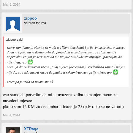
Mar 3, 2014
zippoo
Veteran foruma
zippoo said:
skoro sam imao probleme sa moja tv slikom (sjeckala) i prijavim,kroz skoro mjesec
dana me zovu da je dosao neko da pogleda a u medjuvremenu se slika sama i
popravila i kazem ja serviseru da me nazove ako bude sta mijenjao ,pogadjate da
nije ni nazvao
odem ja da reklamiram racun za taj mjesec (decembar) i reklamirao sam ali mi jos
nije dosao reklamirani racun da platim a reklamirao sam prije mjesec ipo
sreca pa je sada sa netom sve ok
evo samo da potvrdim da mi je uvazena zalba i smanjen racun za
navedeni mjesec
platio sam 12 KM za decembar a inace je 25+pdv (ako se ne varam)
Mar 4, 2014
XTRage