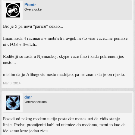
Pionir
Overclocker
Bio je 5 pa novu "paricu" cekao...
Imam sada 4 racunara + mobiteli i uvijek nesto vise vuce...ne pomaze
ni cFOS + Switch...
Roditelji su sada u Njemackoj, skype vuce fino i kada pokrenem jos
nesto...
mislim da je Alibegovic nesto mudrijao, pa ne znam sta je on rijesio.
Mar 3, 2014
dmr
Veteran foruma
Posudi od nekog modem u cije postavke mozes uci da vidis stanje
linije. Probaj promijeniti kabl od uticnice do modema, meni to kao da
ide samo kroz jednu zicu.