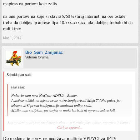
mapiras na portove koje zelis
na one portove na koje si stavio 8/60 testiraj internet, na ove ostale
treba da dobijes ip adrese tipa 10.xxx.xxx.xx, ako dobijes trebalo bi da
radi i iptv.
Mar 1, 2014
Bio_Sam_Zmijanac
Veteran foruma
Stihoklepac said:
Tale said:
Nabavio sam novi NetGear ADSL2+ Router.
I možete misliti, na njemu se ne može konfigurisati Moja TV Net paket, jer
telekom drži prava konfiguracije modema online sada.
Mislim ono smiješno, pa čovjek ne može koristiti ni opremu kakvu želi.
Ako modem podržava razdvajanje vlan-ova tj triple play usluge, napravis 2 vlana 1
i 2
Click to expand...
na jedan stavis vpi/vci 8/60 na drugi 8/40.
na prvi napravis pppoe konekciju bez llc-a na drugom ostavis dhcp.
Do modema je sorry, ne podržava multiple VPI/VCI za IPTV