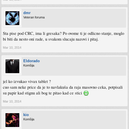
dmr
Veteran foruma
Sta pise pod CRC, ima li gresaka? Po ovome ti je odlicno stanje, moglo
bi biti da nesto oni rade, u svakom slucaju nazovi i pitaj.
Mar 10, 2014
Eldorado
Komšija
jel ko izvukao vivax tablet ?
cuo sam neke price da je to navlakuša da raja masovno ceka, potpisali
su papir kad stignu ali bog te pitao kad ce stici
Mar 10, 2014
kio
Komšija