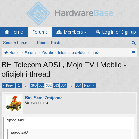
Home
Forums
Members
Log in or Sign up
Search Forums
Recent Posts
Home
Forums
Ostalo
Internet provideri, umrežavanje i web servisi
BH Telecom ADSL, Moja TV i Mobile -
oficijelni thread
< Prev
1
←
360
361
362
363
364
→
664
Next >
Bio_Sam_Zmijanac
Veteran foruma
zippoo said:
zippoo said: