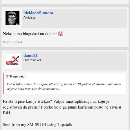
IdeMedoSumom
Aktivista
Neko tamo blagodari na dopuni
May 12, 2024
dams82
Overclocker
XTRage said:
↑
Ima li kakve sanse da se spasi ultra broj, imam ga 20 godina ali nisam punio neko
vrijeme i evo nece vise da uzme mrezu.
Pa šta ti piše kad je istekao? Valjda imaš aplikaciju na koju je
registrovan da pratiš? I preko koje ga puniš karticom pošto ne živiš u
BiH.
Sent from my SM-S911B using Tapatalk