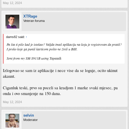
May 12, 2024
XTRage
Veteran foruma
dams82 said:
↑
Pa šta ti piše kad je istekao? Valjda imaš aplikaciju na koju je registrovan da pratiš?
I preko koje ga puniš karticom pošto ne živiš u BiH.
Sent from my SM-S911B using Tapatalk
Izlogovao se sam iz aplikacije i nece vise da se loguje, ocito ukinut
akaunt.
Ciganluk teski, prvo su poceli sa kradjom 1 marke svaki mjesec, pa
onda i ovo smanjenje na 150 dana.
May 12, 2024
selvin
Moderator