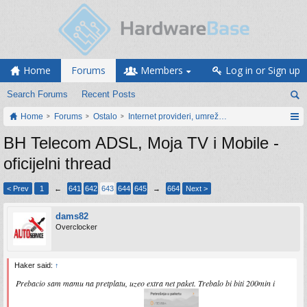
Home
Forums
Members
Log in or Sign up
Search Forums
Recent Posts
Home
Forums
Ostalo
Internet provideri, umrežavanje i web servisi
BH Telecom ADSL, Moja TV i Mobile -
oficijelni thread
< Prev
1
←
641
642
643
644
645
→
664
Next >
dams82
Overclocker
Haker said:
↑
Prebacio sam mamu na pretplatu, uzeo extra net paket. Trebalo bi biti 200min i