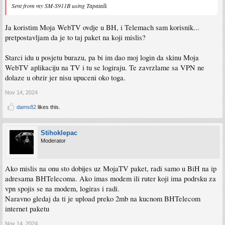
Sent from my SM-S911B using Tapatalk
Ja koristim Moja WebTV ovdje u BH, i Telemach sam korisnik...
pretpostavljam da je to taj paket na koji mislis?
Starci idu u posjetu burazu, pa bi im dao moj login da skinu Moja
WebTV aplikaciju na TV i tu se logiraju. Te zavrzlame sa VPN ne
dolaze u obzir jer nisu upuceni oko toga.
Nov 14, 2024
dams82
likes this.
Stihoklepac
Moderator
Ako mislis na onu sto dobijes uz MojaTV paket, radi samo u BiH na ip
adresama BHTelecoma. Ako imas modem ili ruter koji ima podrsku za
vpn spojis se na modem, logiras i radi.
Naravno gledaj da ti je upload preko 2mb na kucnom BHTelecom
internet paketu
Nov 14, 2024