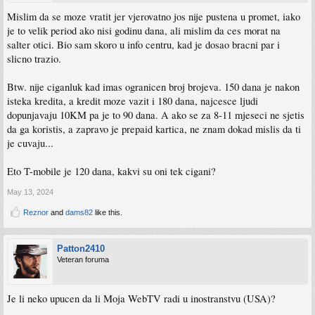
Mislim da se moze vratit jer vjerovatno jos nije pustena u promet, iako
je to velik period ako nisi godinu dana, ali mislim da ces morat na
salter otici. Bio sam skoro u info centru, kad je dosao bracni par i
slicno trazio.
Btw. nije ciganluk kad imas ogranicen broj brojeva. 150 dana je nakon
isteka kredita, a kredit moze vazit i 180 dana, najcesce ljudi
dopunjavaju 10KM pa je to 90 dana. A ako se za 8-11 mjeseci ne sjetis
da ga koristis, a zapravo je prepaid kartica, ne znam dokad mislis da ti
je cuvaju...
Eto T-mobile je 120 dana, kakvi su oni tek cigani?
May 13, 2024
Reznor
and
dams82
like this.
Patton2410
Veteran foruma
Je li neko upucen da li Moja WebTV radi u inostranstvu (USA)?