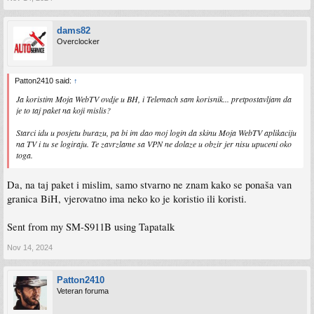
dams82
Overclocker
Patton2410 said:
↑
Ja koristim Moja WebTV ovdje u BH, i Telemach sam korisnik... pretpostavljam da
je to taj paket na koji mislis?
Starci idu u posjetu burazu, pa bi im dao moj login da skinu Moja WebTV aplikaciju
na TV i tu se logiraju. Te zavrzlame sa VPN ne dolaze u obzir jer nisu upuceni oko
toga.
Da, na taj paket i mislim, samo stvarno ne znam kako se ponaša van
granica BiH, vjerovatno ima neko ko je koristio ili koristi.
Sent from my SM-S911B using Tapatalk
Nov 14, 2024
Patton2410
Veteran foruma