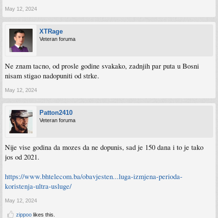
May 12, 2024
XTRage
Veteran foruma
Ne znam tacno, od prosle godine svakako, zadnjih par puta u Bosni
nisam stigao nadopuniti od strke.
May 12, 2024
Patton2410
Veteran foruma
Nije vise godina da mozes da ne dopunis, sad je 150 dana i to je tako
jos od 2021.
https://www.bhtelecom.ba/obavjesten...luga-izmjena-perioda-
koristenja-ultra-usluge/
May 12, 2024
zippoo
likes this.