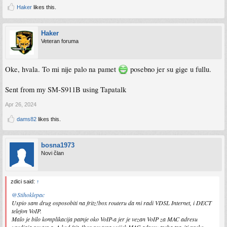
Haker
likes this.
Haker
Veteran foruma
Oke, hvala. To mi nije palo na pamet
posebno jer su gige u fullu.
Sent from my SM-S911B using Tapatalk
Apr 26, 2024
dams82
likes this.
bosna1973
Novi član
zdici said:
↑
@Stihoklepac
Uspio sam drug osposobiti na fritz!box routeru da mi radi VDSL Internet, i DECT
telefon VoIP.
Malo je bilo komplikacija patnje oko VoIP-a jer je vezan VoIP za MAC adresu
uredjaja router-a. A kod fritz!box routera uvijek MAC adresu treba traziti preko