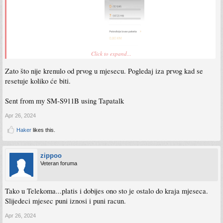
Click to expand...
30gb kod nje pokazuje 30min Kako ovo
Zato što nije krenulo od prvog u mjesecu. Pogledaj iza prvog kad se
Sent from my SM-S911B using Tapatalk
resetuje koliko će biti.
Sent from my SM-S911B using Tapatalk
Apr 26, 2024
Haker
likes this.
zippoo
Veteran foruma
Tako u Telekoma...platis i dobijes ono sto je ostalo do kraja mjeseca.
Slijedeci mjesec puni iznosi i puni racun.
Apr 26, 2024