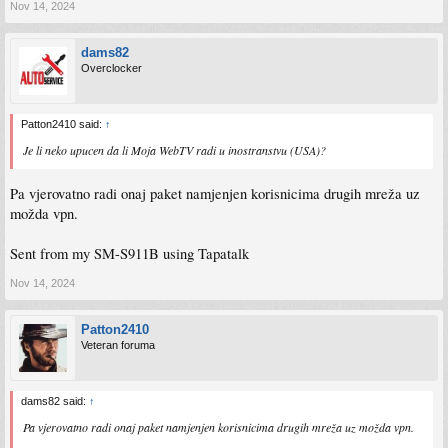
Nov 14, 2024
dams82
Overclocker
Patton2410 said:
↑
Je li neko upucen da li Moja WebTV radi u inostranstvu (USA)?
Pa vjerovatno radi onaj paket namjenjen korisnicima drugih mreža uz
možda vpn.
Sent from my SM-S911B using Tapatalk
Nov 14, 2024
Patton2410
Veteran foruma
dams82 said:
↑
Pa vjerovatno radi onaj paket namjenjen korisnicima drugih mreža uz možda vpn.