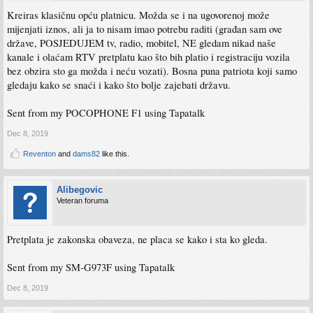
Kreiras klasičnu opću platnicu. Možda se i na ugovorenoj može
mijenjati iznos, ali ja to nisam imao potrebu raditi (građan sam ove
države, POSJEDUJEM tv, radio, mobitel, NE gledam nikad naše
kanale i olaćam RTV pretplatu kao što bih platio i registraciju vozila
bez obzira sto ga možda i neću vozati). Bosna puna patriota koji samo
gledaju kako se snaći i kako što bolje zajebati državu.
Sent from my POCOPHONE F1 using Tapatalk
Dec 8, 2019
Reventon
and
dams82
like this.
Alibegovic
Veteran foruma
Pretplata je zakonska obaveza, ne placa se kako i sta ko gleda.
Sent from my SM-G973F using Tapatalk
Dec 8, 2019