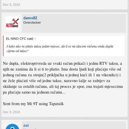
Dec 9, 2019
dams82
Overclocker
EL NINO CFC said:
↑
I kako ako ne platis taksu jedan mjesec, da li se na iducem računu onda dupla
cijena od takse?
Ne dupla, elektroprivreda uz svaki račun prikači i jednu RTV taksu, a
njih ne zanima da li si ti to platio. Ima dosta ljudi koji plaćaju više od
jednog računa za struju(2 priključka u jednoj kući ili 1 na vikendici) i
ne žele plaćati više od jedne takse, naravno šalje se zahtjev za
skidanje sa ostalih računa, ali taj proces je spor, zna trajati mjesecima
pa plaćaju samo na jednom računu...
Sent from my Mi 9T using Tapatalk
Dec 9, 2019
zoi