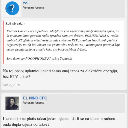
zoi
Veteran foruma
kolinsb said:
↑
Kreiras klasičnu opću platnicu. Možda se i na ugovorenoj može mijenjati iznos, ali
ja to nisam imao potrebu raditi (građan sam ove države, POSJEDUJEM tv, radio,
mobitel, NE gledam nikad naše kanale i olaćam RTV pretplatu kao što bih platio i
registraciju vozila bez obzira sto ga možda i neću vozati). Bosna puna patriota koji
samo gledaju kako se snaći i kako što bolje zajebati državu.
Sent from my POCOPHONE F1 using Tapatalk
Na toj općoj uplatnici unijeti samo onaj iznos za električnu energiju,
bez RTV takse?
Dec 8, 2019
EL NINO CFC
Veteran foruma
I kako ako ne platis taksu jedan mjesec, da li se na iducem računu
onda dupla cijena od takse?