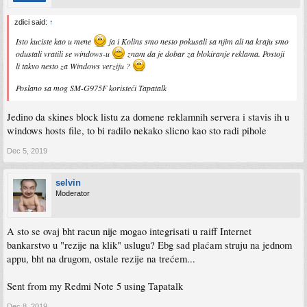
zdici said:
↑
Isto kuciste kao u mene
ja i Kolins smo nesto pokusali sa njim ali na kraju smo
odustali vratili se windows-u
znam da je dobar za blokiranje reklama. Postoji
li takvo nesto za Windows verziju ?
Poslano sa mog SM-G975F koristeći Tapatalk
Jedino da skines block listu za domene reklamnih servera i stavis ih u
windows hosts file, to bi radilo nekako slicno kao sto radi pihole
Dec 5, 2019
selvin
Moderator
A sto se ovaj bht racun nije mogao integrisati u raiff Internet
bankarstvo u "rezije na klik" uslugu? Ebg sad plaćam struju na jednom
appu, bht na drugom, ostale rezije na trećem...
Sent from my Redmi Note 5 using Tapatalk
Dec 8, 2019