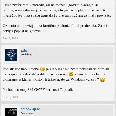
Lično preferiram Unicredit, ali ne možeš ugovoriti plaćanje BHT
računa, nova e-ba im je kriminalna, i tu pizdariju plaćam preko 10km
mjesečno jer ti za svaku transakciju plaćanja računa uzimaju proviziju.
Uzimaju oni proviziju i za kartično plaćanje ali od prodavača. Zato i
dobijaš popust na gotovinu.
Dec 5, 2019
zdici
Aktivista
Isto kuciste kao u mene
ja i Kolins smo nesto pokusali sa njim ali
na kraju smo odustali vratili se windows-u
znam da je dobar za
blokiranje reklama. Postoji li takvo nesto za Windows verziju ?
Poslano sa mog SM-G975F koristeći Tapatalk
Dec 5, 2019
Stihoklepac
Moderator