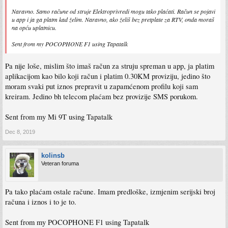
Naravno. Samo račune od struje Elektroprivredi mogu tako plaćati. Račun se pojavi
u app i ja ga platm kad želim. Naravno, ako želiš bez pretplate za RTV, onda moraš
na opću uplatnicu.
Sent from my POCOPHONE F1 using Tapatalk
Pa nije loše, mislim što imaš račun za struju spreman u app, ja platim
aplikacijom kao bilo koji račun i platim 0.30KM proviziju, jedino što
moram svaki put iznos prepravit u zapamćenom profilu koji sam
kreiram. Jedino bh telecom plaćam bez provizije SMS porukom.
Sent from my Mi 9T using Tapatalk
Dec 8, 2019
kolinsb
Veteran foruma
Pa tako plaćam ostale račune. Imam predloške, izmjenim serijski broj
računa i iznos i to je to.
Sent from my POCOPHONE F1 using Tapatalk