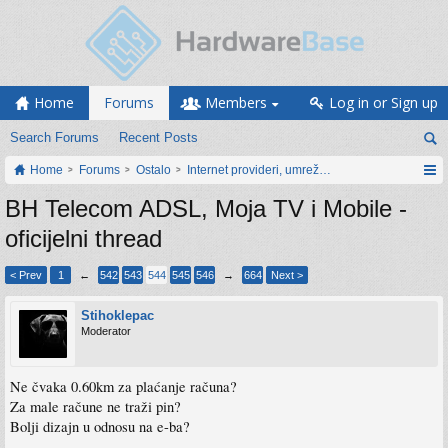
Home
Forums
Members
Log in or Sign up
Search Forums
Recent Posts
Home
Forums
Ostalo
Internet provideri, umrežavanje i web servisi
BH Telecom ADSL, Moja TV i Mobile -
oficijelni thread
< Prev
1
←
542
543
544
545
546
→
664
Next >
Stihoklepac
Moderator
Ne čvaka 0.60km za plaćanje računa?
Za male račune ne traži pin?
Bolji dizajn u odnosu na e-ba?