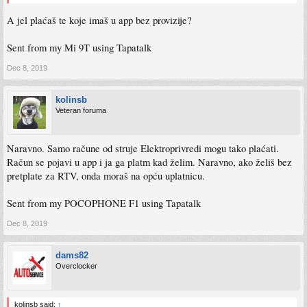
A jel plaćaš te koje imaš u app bez provizije?
Sent from my Mi 9T using Tapatalk
Dec 8, 2019
kolinsb
Veteran foruma
Naravno. Samo račune od struje Elektroprivredi mogu tako plaćati.
Račun se pojavi u app i ja ga platm kad želim. Naravno, ako želiš bez
pretplate za RTV, onda moraš na opću uplatnicu.
Sent from my POCOPHONE F1 using Tapatalk
Dec 8, 2019
dams82
Overclocker
kolinsb said:
↑