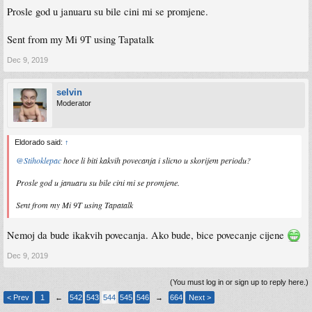
Prosle god u januaru su bile cini mi se promjene.
Sent from my Mi 9T using Tapatalk
Dec 9, 2019
selvin
Moderator
Eldorado said:
↑
@Stihoklepac
hoce li biti kakvih povecanja i slicno u skorijem periodu?
Prosle god u januaru su bile cini mi se promjene.
Sent from my Mi 9T using Tapatalk
Nemoj da bude ikakvih povecanja. Ako bude, bice povecanje cijene
Dec 9, 2019
(You must log in or sign up to reply here.)
< Prev
1
←
542
543
544
545
546
→
664
Next >