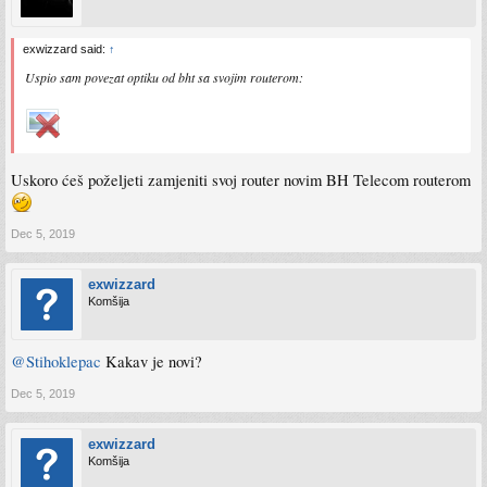
exwizzard said:
↑
Uspio sam povezat optiku od bht sa svojim routerom:
Uskoro ćeš poželjeti zamjeniti svoj router novim BH Telecom routerom
Dec 5, 2019
exwizzard
Komšija
@Stihoklepac
Kakav je novi?
Dec 5, 2019
exwizzard
Komšija