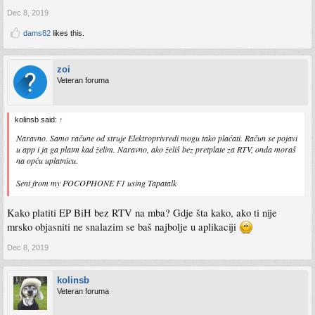
Dec 8, 2019
dams82
likes this.
zoi
Veteran foruma
kolinsb said:
↑
Naravno. Samo račune od struje Elektroprivredi mogu tako plaćati. Račun se pojavi
u app i ja ga platm kad želim. Naravno, ako želiš bez pretplate za RTV, onda moraš
na opću uplatnicu.
Sent from my POCOPHONE F1 using Tapatalk
Kako platiti EP BiH bez RTV na mba? Gdje šta kako, ako ti nije
mrsko objasniti ne snalazim se baš najbolje u aplikaciji
Dec 8, 2019
kolinsb
Veteran foruma