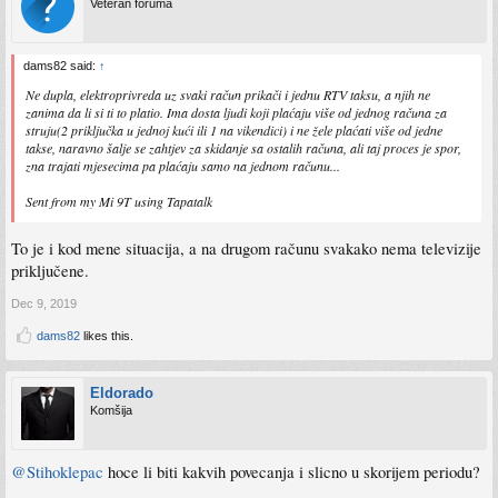
Veteran foruma
dams82 said:
↑
Ne dupla, elektroprivreda uz svaki račun prikači i jednu RTV taksu, a njih ne
zanima da li si ti to platio. Ima dosta ljudi koji plaćaju više od jednog računa za
struju(2 priključka u jednoj kući ili 1 na vikendici) i ne žele plaćati više od jedne
takse, naravno šalje se zahtjev za skidanje sa ostalih računa, ali taj proces je spor,
zna trajati mjesecima pa plaćaju samo na jednom računu...
Sent from my Mi 9T using Tapatalk
To je i kod mene situacija, a na drugom računu svakako nema televizije
priključene.
Dec 9, 2019
dams82
likes this.
Eldorado
Komšija
@Stihoklepac
hoce li biti kakvih povecanja i slicno u skorijem periodu?