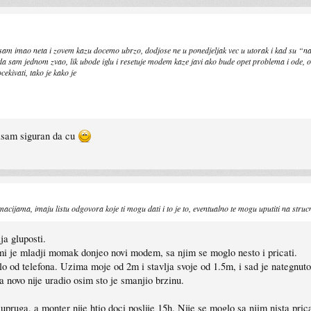
isam imao neta i zovem kazu docemo ubrzo, dodjose ne u ponedjeljak vec u utorak i kad su “na
Kada sam jednom zvao, lik ubode iglu i resetuje modem kaze javi ako bude opet problema i ode, o
cekivati, tako je kako je
nisam siguran da cu
formacijama, imaju listu odgovora koje ti mogu dati i to je to, eventualno te mogu uputiti na st
ja gluposti.
 mi je mladji momak donjeo novi modem, sa njim se moglo nesto i pricati.
blo od telefona. Uzima moje od 2m i stavlja svoje od 1.5m, i sad je nategnut
sta novo nije uradio osim sto je smanjio brzinu.
pruga, a monter nije htio doci poslije 15h. Nije se moglo sa njim nista pric