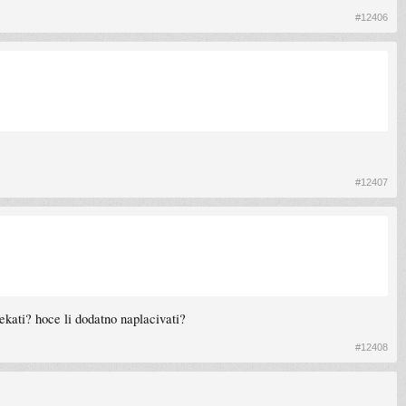
#12406
#12407
ekati? hoce li dodatno naplacivati?
#12408