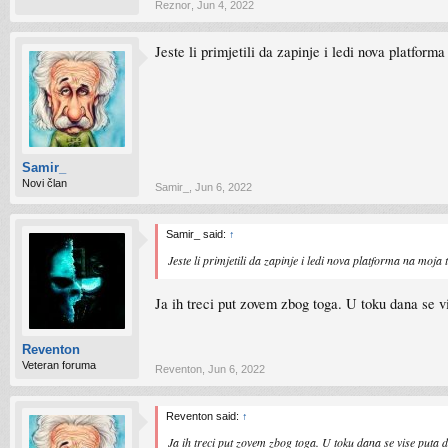
Reznor
,
Jun 4, 2022
Jeste li primjetili da zapinje i ledi nova platfor
Samir_
Novi član
Samir_
,
Jun 6, 2022
Samir_ said:
↑
Jeste li primjetili da zapinje i ledi nova platforma na moja
Ja ih treci put zovem zbog toga. U toku dana se v
Reventon
Veteran foruma
Reventon
,
Jun 6, 2022
Reventon said:
↑
Ja ih treci put zovem zbog toga. U toku dana se vise puta 