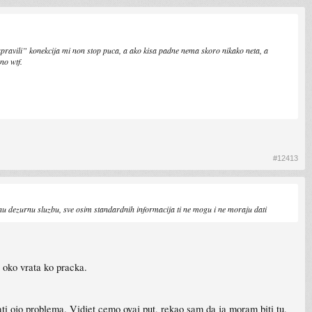
pravili” konekcija mi non stop puca, a ako kisa padne nema skoro nikako neta, a
no wtf.
#12413
rucnu dezurnu sluzbu, sve osim standardnih informacija ti ne mogu i ne moraju dati
o oko vrata ko pracka.
ati ojo problema. Vidjet cemo ovaj put, rekao sam da ja moram biti tu,