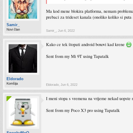
Ma kod mene blokira platforma, nemam problema sa
prebaci za trideset kanala (onoliko koliko si pu
Samir_
Novi član
Samir_
,
Jun 6, 2022
Kako ce tek štopati android boxovi kad krene
Sent from my Mi 9T using Tapatalk
Eldorado
Komšija
Eldorado
,
Jun 6, 2022
I meni stopa s vremena na vrijeme nekad uopste 
Sent from my Poco X3 pro using Tapatalk
SpookyMoO