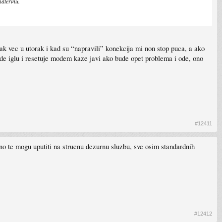
materinu.
k vec u utorak i kad su “napravili” konekcija mi non stop puca, a ako
ode iglu i resetuje modem kaze javi ako bude opet problema i ode, ono
#12411
ualno te mogu uputiti na strucnu dezurnu sluzbu, sve osim standardnih
#12412