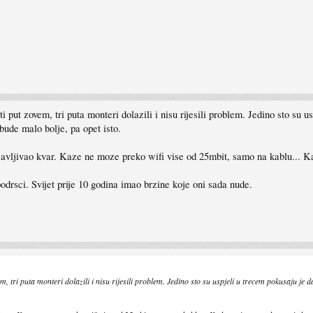
ut zovem, tri puta monteri dolazili i nisu rijesili problem. Jedino sto su us
ude malo bolje, pa opet isto.
javljivao kvar. Kaze ne moze preko wifi vise od 25mbit, samo na kablu... K
odrsci. Svijet prije 10 godina imao brzine koje oni sada nude.
 tri puta monteri dolazili i nisu rijesili problem. Jedino sto su uspjeli u trecem pokusaju je d