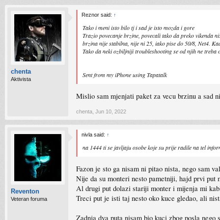
Reznor said:
↑
Tako i meni isto bilo tj i sad je isto mozda i gore
Trazio povecanje brzine, povecali tako da preko vikenda n
brzina nije stabilna, nije ni 25, iako pise do 50/8, Net4. 
Tako da neki ozbiljniji troubleshooting se od njih ne treba o
chenta
Sent from my iPhone using Tapatalk
Aktivista
Mislio sam mjenjati paket za vecu brzinu a sad 
chenta
,
Jun 10, 2022
nivla said:
↑
na 1444 ti se javljaju osobe koje su prije radile na tel in
Fazon je sto ga nisam ni pitao nista, nego sam val
Nije da su monteri nesto pametniji, hajd prvi put
Al drugi put dolazi stariji monter i mijenja mi ka
Reventon
Treci put je isti taj nesto oko kuce gledao, ali ni
Veteran foruma
Zadnja dva puta nisam bio kuci zbog posla nego su