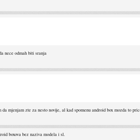
da nece odmah biti sranja
m da mjenjam zte za nesto novije, al kad spomenu android box mozda to pric
droid boxova bez naziva modela i sl.