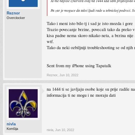
Al me najvise iznervira ovaj na 1444 kad sam prijavljivao
Pa zar je moguce da takvi ljudi rade u tehnickoj podrsci. S
Reznor
Overclocker
Tako i meni isto bilo tj i sad je isto mozda i gore
Trazio povecanje brzine, povecali tako da preko 
kisa padne nema skoro nikako neta, a brzina nije 
wtf.
Tako da neki ozbiljniji troubleshooting se od njih 
Sent from my iPhone using Tapatalk
Reznor
,
Jun 10, 2022
na 1444 ti se javljaju osobe koje su prije radile 
informacija ti ne mogu i ne moraju dati
nivla
Komšija
nivla
,
Jun 10, 2022