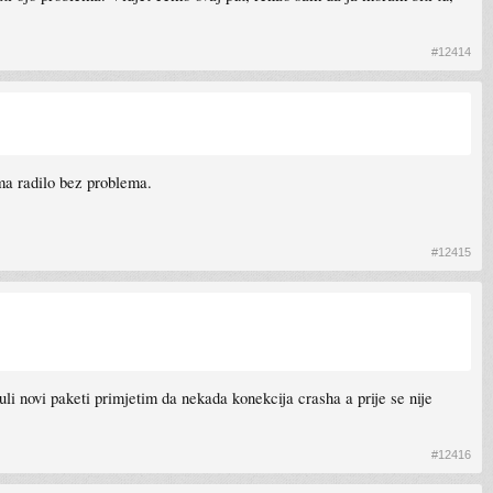
#12414
ama radilo bez problema.
#12415
li novi paketi primjetim da nekada konekcija crasha a prije se nije
#12416