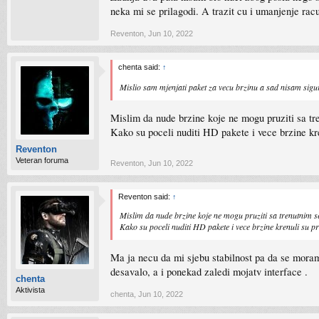
neka mi se prilagodi. A trazit cu i umanjenje rac
Reventon
,
Jun 10, 2022
chenta said:
↑
Mislio sam mjenjati paket za vecu brzinu a sad nisam sig
Mislim da nude brzine koje ne mogu pruziti sa tre
Kako su poceli nuditi HD pakete i vece brzine kr
Reventon
Veteran foruma
Reventon
,
Jun 10, 2022
Reventon said:
↑
Mislim da nude brzine koje ne mogu pruziti sa trenutnim se
Kako su poceli nuditi HD pakete i vece brzine krenuli su p
Ma ja necu da mi sjebu stabilnost pa da se moram 
desavalo, a i ponekad zaledi mojatv interface .
chenta
Aktivista
chenta
,
Jun 10, 2022