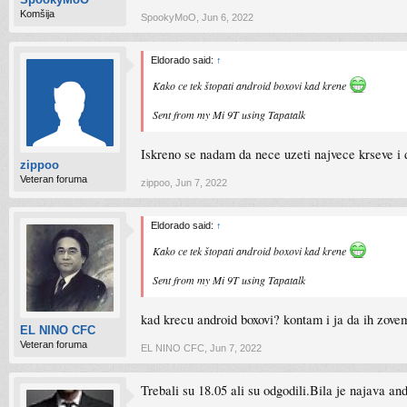
Komšija
SpookyMoO
,
Jun 6, 2022
Eldorado said:
↑
Kako ce tek štopati android boxovi kad krene
Sent from my Mi 9T using Tapatalk
Iskreno se nadam da nece uzeti najvece krseve i 
zippoo
Veteran foruma
zippoo
,
Jun 7, 2022
Eldorado said:
↑
Kako ce tek štopati android boxovi kad krene
Sent from my Mi 9T using Tapatalk
kad krecu android boxovi? kontam i ja da ih zove
EL NINO CFC
Veteran foruma
EL NINO CFC
,
Jun 7, 2022
Trebali su 18.05 ali su odgodili.Bila je najava an