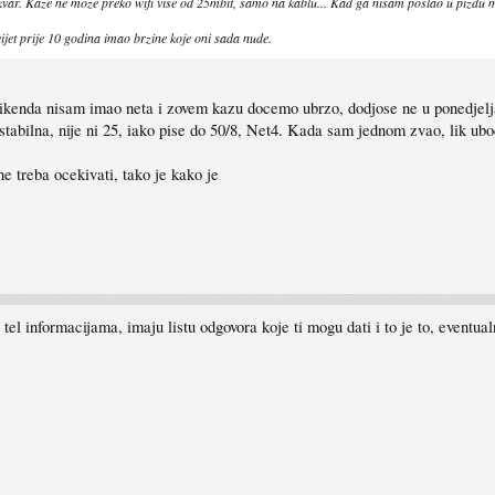
 kvar. Kaze ne moze preko wifi vise od 25mbit, samo na kablu... Kad ga nisam poslao u pizdu 
vijet prije 10 godina imao brzine koje oni sada nude.
vikenda nisam imao neta i zovem kazu docemo ubrzo, dodjose ne u ponedjelja
stabilna, nije ni 25, iako pise do 50/8, Net4. Kada sam jednom zvao, lik ub
ne treba ocekivati, tako je kako je
na tel informacijama, imaju listu odgovora koje ti mogu dati i to je to, event