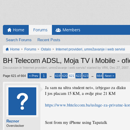
Home
Forums
Members
Search Forums
Recent Posts
Home
Forums
Ostalo
Internet provideri, umrežavanje i web servisi
BH Telecom ADSL, Moja TV i Mobile - ofici
Discussion in '
Internet provideri, umrežavanje i web servisi
' started by
VR6
,
Dec 27, 2007
.
Page 621 of 664
< Prev
1
←
619
620
621
622
623
→
664
Next >
Ja sam na ultra student net+, izbjegao za dlaku
I jos placam 15 KM, a ovdje pise 21 KM
https://www.bhtelecom.ba/usluge-za-privatne-kor
Reznor
Sent from my iPhone using Tapatalk
Overclocker