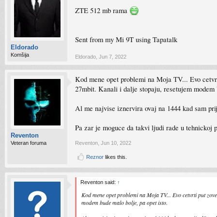
ZTE 512 mb rama
Sent from my Mi 9T using Tapatalk
Eldorado
Komšija
Eldorado
,
Jun 7, 2022
Kod mene opet problemi na Moja TV... Evo cetvrti p
27mbit. Kanali i dalje stopaju, resetujem modem b
Al me najvise iznervira ovaj na 1444 kad sam pri
Pa zar je moguce da takvi ljudi rade u tehnickoj p
Reventon
Veteran foruma
Reventon
,
Jun 10, 2022
Reznor
likes this.
Reventon said:
↑
Kod mene opet problemi na Moja TV... Evo cetvrti put zovem,
modem bude malo bolje, pa opet isto.