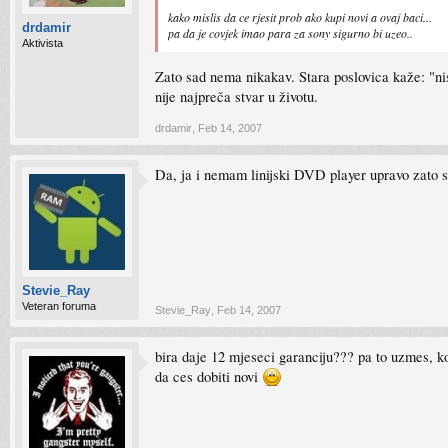
kako mislis da ce rjesit prob ako kupi novi a ovaj baci...
drdamir
pa da je covjek imao para za sony sigurno bi uzeo..
Aktivista
Zato sad nema nikakav. Stara poslovica kaže: "nis
nije najpreča stvar u životu.
drdamir
,
Feb 14, 2007
Da, ja i nemam linijski DVD player upravo zato 
Stevie_Ray
Veteran foruma
Stevie_Ray
,
Feb 14, 2007
bira daje 12 mjeseci garanciju??? pa to uzmes, kor
da ces dobiti novi