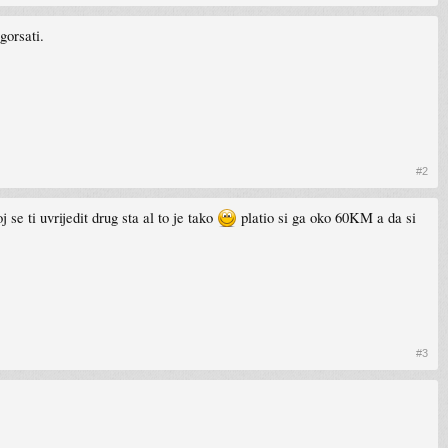
gorsati.
#2
se ti uvrijedit drug sta al to je tako
platio si ga oko 60KM a da si
#3