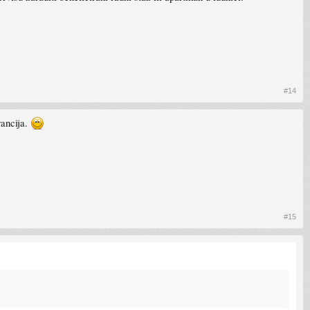
#14
rancija.
#15