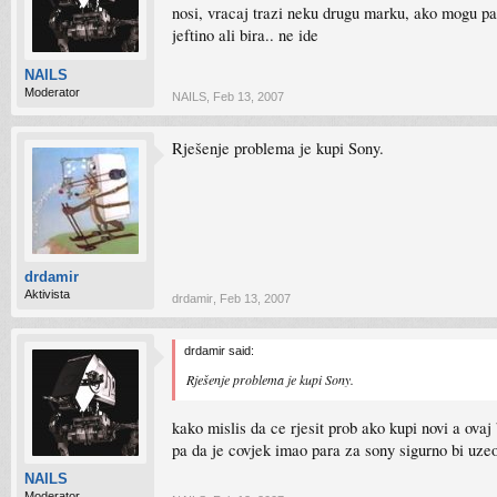
nosi, vracaj trazi neku drugu marku, ako mogu par
jeftino ali bira.. ne ide
NAILS
Moderator
NAILS
,
Feb 13, 2007
Rješenje problema je kupi Sony.
drdamir
Aktivista
drdamir
,
Feb 13, 2007
drdamir said:
Rješenje problema je kupi Sony.
kako mislis da ce rjesit prob ako kupi novi a ovaj 
pa da je covjek imao para za sony sigurno bi uzeo
NAILS
Moderator