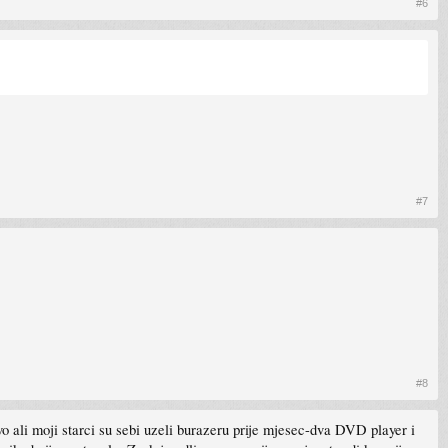
#6
#7
#8
 ali moji starci su sebi uzeli burazeru prije mjesec-dva DVD player i