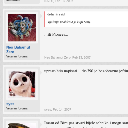
NAILS
,
Feb 13, 2007
drdamir said:
Rješenje problema je kupi Sony.
...ili Pioneer...
Neo Bahamut
Zero
Veteran foruma
Neo Bahamut Zero
,
Feb 13, 2007
upravo htio napisati... dv-390 je bezobrazno jeftin
syss
Veteran foruma
syss
,
Feb 14, 2007
Imam od Bire par stvari bijele tehnike i mogu sa