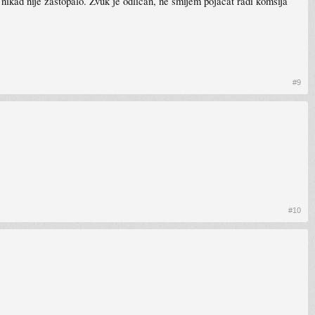
nikad nije zastopalo. Zvuk je odlican, ne smijem pojacat radi komsija
#9
#10