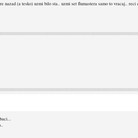
e nazad (a tesko) uzmi bilo sta.. uzmi set flumastera samo to vracaj.. reci d
baci...
..