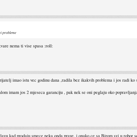
vi probleme
vare nema ti vise spasa :roll:
ijatelj imao istu vec godinu dana ,radila bez ikakvih problema i jos radi ko s
alom imam jos 2 mjeseca garanciju , pak nek se oni peglaju oko popravljanja
glavu kad prodaju smece neka onda prave, i onako ce sa Birom svi u robor ser