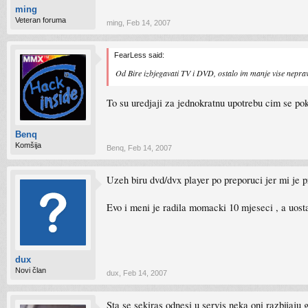
ming
Veteran foruma
ming
,
Feb 14, 2007
FearLess said:
Od Bire izbjegavati TV i DVD, ostalo im manje vise nepra
To su uredjaji za jednokratnu upotrebu cim se pok
Benq
Komšija
Benq
,
Feb 14, 2007
Uzeh biru dvd/dvx player po preporuci jer mi je pr
Evo i meni je radila momacki 10 mjeseci , a uost
dux
Novi član
dux
,
Feb 14, 2007
Sta se sekiras odnesi u servis neka oni razbijaju 