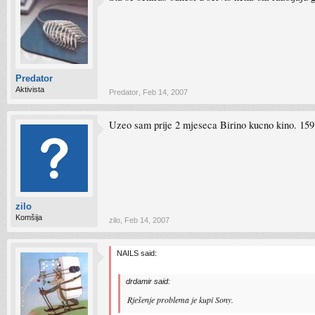
Predator
Aktivista
Predator
,
Feb 14, 2007
Uzeo sam prije 2 mjeseca Birino kucno kino. 159 
zilo
Komšija
zilo
,
Feb 14, 2007
NAILS said:
drdamir said:
Rješenje problema je kupi Sony.