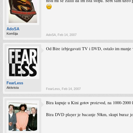
nisu mi se zalili da im ista stopa. Sebi sam uzeo
AdoSA
Komšija
AdoSA
,
Feb 14, 2007
Od Bire izbjegavati TV i DVD, ostalo im manje 
FearLess
Aktivista
FearLess
,
Feb 14, 2007
Bira kupuje u Kini gotov proizvod, na 1000-2000 k
Bira DVD player je bacanje 50km, skupi buraz jos