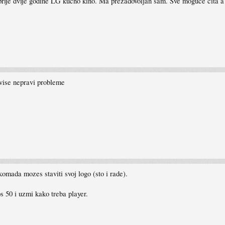
 prije dvije godine LG kucno kino. Ma prezadovoljan sam. Sve moguce cita a 
vise nepravi probleme
omada mozes staviti svoj logo (sto i rade).
 50 i uzmi kako treba player.