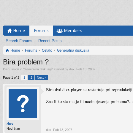
Home
Forums
Members
Search Forums
Recent Posts
Home
Forums
Ostalo
Generalna diskusija
Bira problem ?
Discussion in '
Generalna diskusija
' started by
dux
,
Feb 13, 2007
.
Page 1 of 2
1
2
Next >
Bira dvd divx player se restartuje pri reprodukcij
Zna li ko sta mu je ili nacin rjesenja problema?.
dux
Novi član
dux
,
Feb 13, 2007