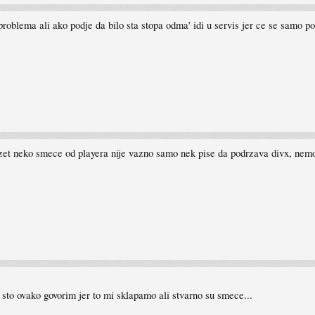
oblema ali ako podje da bilo sta stopa odma' idi u servis jer ce se samo po
uzet neko smece od playera nije vazno samo nek pise da podrzava divx, nemoj 
e sto ovako govorim jer to mi sklapamo ali stvarno su smece...