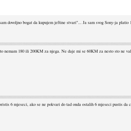
am dovoljno bogat da kupujem jeftine stvari"... Ja sam svog Sony-ja platio
sto nemam 180 ili 200KM za njega. Ne daje mi se 60KM za nesto sto ne val
istis 6 mjeseci, ako se ne pokvari do tad onda ostalih 6 mjeseci pustis da c