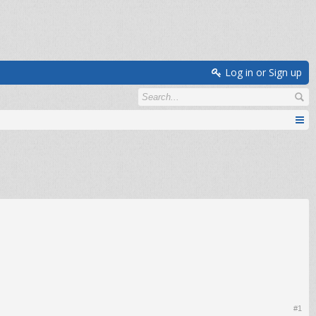
Log in or Sign up
#1