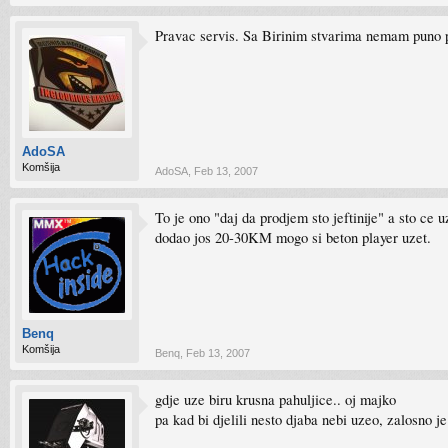
Pravac servis. Sa Birinim stvarima nemam puno pr
AdoSA
Komšija
AdoSA
,
Feb 13, 2007
To je ono "daj da prodjem sto jeftinije" a sto ce 
dodao jos 20-30KM mogo si beton player uzet.
Benq
Komšija
Benq
,
Feb 13, 2007
gdje uze biru krusna pahuljice.. oj majko
pa kad bi djelili nesto djaba nebi uzeo, zalosno j