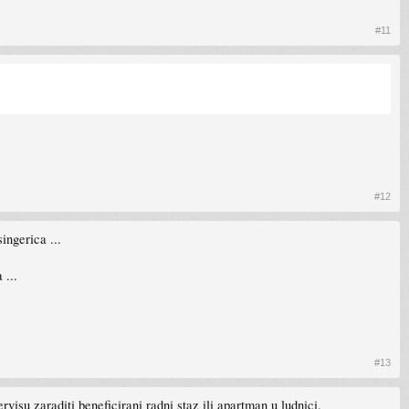
#11
#12
ingerica ...
 ...
#13
visu zaraditi beneficirani radni staz ili apartman u ludnici.