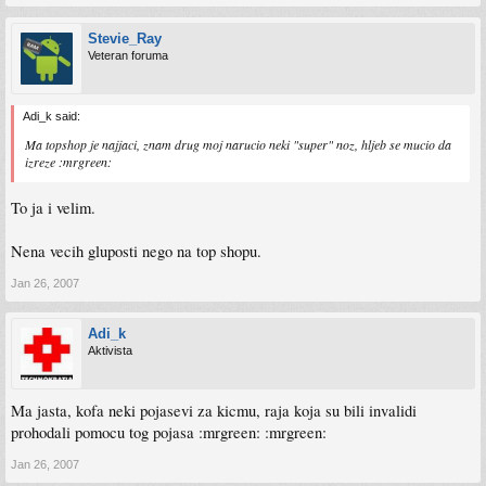
Stevie_Ray
Veteran foruma
Adi_k said:
Ma topshop je najjaci, znam drug moj narucio neki "super" noz, hljeb se mucio da
izreze :mrgreen:
To ja i velim.
Nena vecih gluposti nego na top shopu.
Jan 26, 2007
Adi_k
Aktivista
Ma jasta, kofa neki pojasevi za kicmu, raja koja su bili invalidi
prohodali pomocu tog pojasa :mrgreen: :mrgreen:
Jan 26, 2007