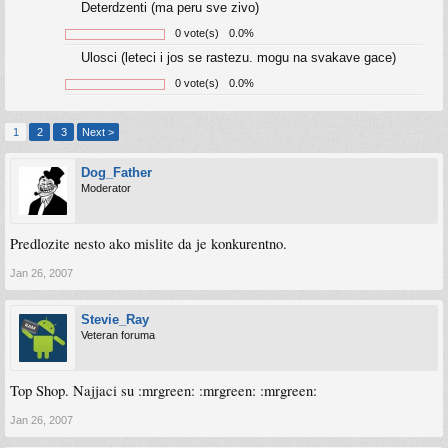
Deterdzenti (ma peru sve zivo)
0 vote(s)
0.0%
Ulosci (leteci i jos se rastezu. mogu na svakave gace)
0 vote(s)
0.0%
1
2
3
Next >
Dog_Father
Moderator
Predlozite nesto ako mislite da je konkurentno.
Jan 26, 2007
Stevie_Ray
Veteran foruma
Top Shop. Najjaci su :mrgreen: :mrgreen: :mrgreen:
Jan 26, 2007