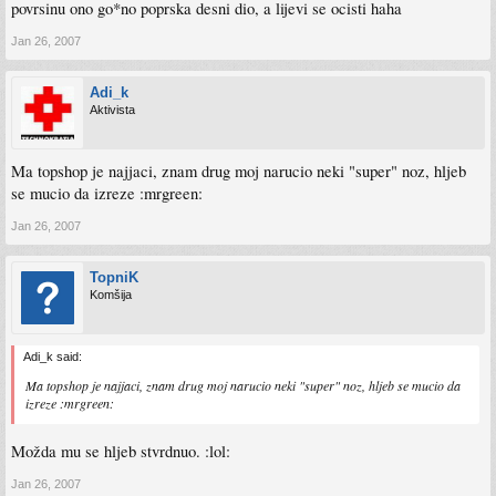
povrsinu ono go*no poprska desni dio, a lijevi se ocisti haha
Jan 26, 2007
Adi_k
Aktivista
Ma topshop je najjaci, znam drug moj narucio neki "super" noz, hljeb
se mucio da izreze :mrgreen:
Jan 26, 2007
TopniK
Komšija
Adi_k said:
Ma topshop je najjaci, znam drug moj narucio neki "super" noz, hljeb se mucio da
izreze :mrgreen:
Možda mu se hljeb stvrdnuo. :lol:
Jan 26, 2007