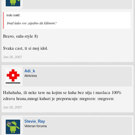
sulu said:
Imal kako sve zajedno da kliknem?
Bravo, sulu-style 8)
Svaka cast, ti si moj idol.
Jan 26, 2007
Adi_k
Aktivista
Hahahaha, ili neke tave na kojim se kuha bez ulja i maslaca 100%
zdrava hrana,mnogi kuhari je preporucuju :mrgreen: :mrgreen:
Jan 26, 2007
Stevie_Ray
Veteran foruma