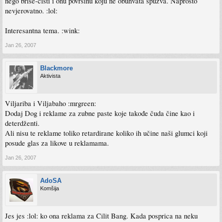
nego briše-čisti i onu površinu koju ne obuhvata spužva. Naprosto
nevjerovatno. :lol:
Interesantna tema. :wink:
Jan 26, 2007
Blackmore
Aktivista
Viljariba i Viljabaho :mrgreen:
Dodaj Dog i reklame za zubne paste koje takođe čuda čine kao i
deterdženti.
Ali nisu te reklame toliko retardirane koliko ih učine naši glumci koji
posude glas za likove u reklamama.
Jan 26, 2007
AdoSA
Komšija
Jes jes :lol: ko ona reklama za Cilit Bang. Kada posprica na neku