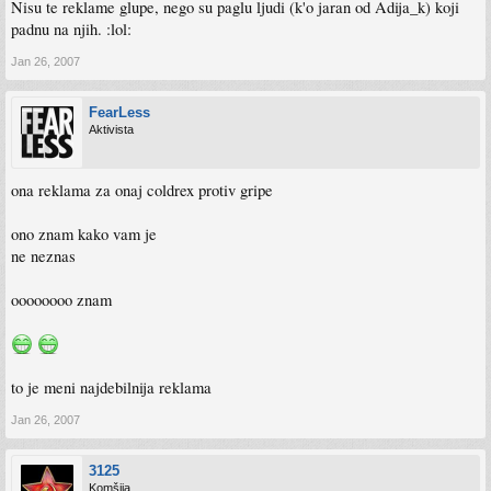
Nisu te reklame glupe, nego su paglu ljudi (k'o jaran od Adija_k) koji
padnu na njih. :lol:
Jan 26, 2007
FearLess
Aktivista
ona reklama za onaj coldrex protiv gripe
ono znam kako vam je
ne neznas
oooooooo znam
to je meni najdebilnija reklama
Jan 26, 2007
3125
Komšija