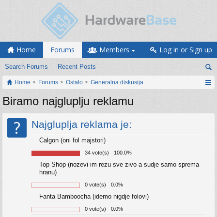
Home
Forums
Members
Log in or Sign up
Search Forums
Recent Posts
Home
Forums
Ostalo
Generalna diskusija
Biramo najgluplju reklamu
?
Najgluplja reklama je:
Calgon (oni fol majstori)
34 vote(s)
100.0%
Top Shop (nozevi im rezu sve zivo a sudje samo sprema
hranu)
0 vote(s)
0.0%
Fanta Bamboocha (idemo nigdje folovi)
0 vote(s)
0.0%