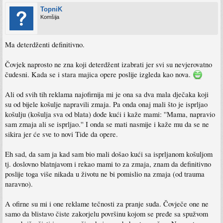
TopniK
Komšija
Ma deterdženti definitivno.
Čovjek naprosto ne zna koji deterdžent izabrati jer svi su nevjerovatno
čudesni. Kada se i stara majica opere poslije izgleda kao nova.
Ali od svih tih reklama najofirnija mi je ona sa dva mala dječaka koji
su od bijele košulje napravili zmaja. Pa onda onaj mali što je isprljao
košulju (košulja sva od blata) dođe kući i kaže mami: ''Mama, napravio
sam zmaja ali se isprljao.'' I onda se mati nasmije i kaže mu da se ne
sikira jer će sve to novi Tide da opere.
Eh sad, da sam ja kad sam bio mali došao kući sa isprljanom košuljom
tj. doslovno blatnjavom i rekao mami to za zmaja, znam da definitivno
poslije toga više nikada u životu ne bi pomislio na zmaja (od trauma
naravno).
A ofirne su mi i one reklame tečnosti za pranje suđa. Čovječe one ne
samo da blistavo čiste zakorjelu površinu kojom se pređe sa spužvom