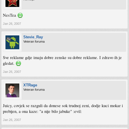
NesTea
Jan 26, 2007
Stevie_Ray
Veteran foruma
Sve reklame gdje imaju dobre zenske su dobre reklame. I zdravo ih je
gledat.
Jan 26, 2007
XTRage
Veteran foruma
Juicy, covjek se razguli da donese sok trudnoj zeni, dodje kuci mokar i
prebijen, a ona kaze: "a nije bilo jabuke" :evil:
Jan 26, 2007