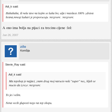
Adi_k said:
Hahahaha, ili neke tave na kojim se kuha bez ulja i maslaca 100% zdrava
hrana,mnogi kuhari je preporucuju :mrgreen: :mrgreen:
A ono ima bolja na pijaci za trecinu cijene :lol:
Jan 26, 2007
zilo
Komšija
Stevie_Ray said:
Adi_k said:
Ma topshop je najjaci, znam drug moj narucio neki "super" noz, hljeb se
mucio da izreze :mrgreen:
To ja i velim.
Nena vecih gluposti nego na top shopu.