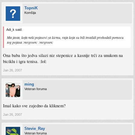
TopniK
Komšija
Adi_k said:
Ma jasta, kofa neki pojasevi za kicmu, raja koja su bili invalidi prohodali pomocu
tog pojasa :mrgreen: :mrgreen:
Ona baba što jedva silazi niz stepenice a kasnije trči za unukom na
biciklu i igra tenisa. :lol:
Jan 26, 2007
ming
Veteran foruma
Imal kako sve zajedno da kliknem?
Jan 26, 2007
Stevie_Ray
Veteran foruma