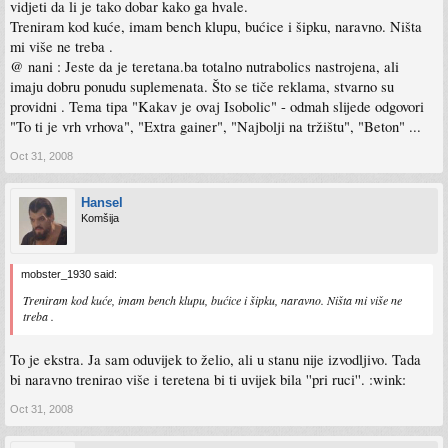
vidjeti da li je tako dobar kako ga hvale.
Treniram kod kuće, imam bench klupu, bućice i šipku, naravno. Ništa
mi više ne treba .
@ nani : Jeste da je teretana.ba totalno nutrabolics nastrojena, ali
imaju dobru ponudu suplemenata. Što se tiče reklama, stvarno su
providni . Tema tipa "Kakav je ovaj Isobolic" - odmah slijede odgovori
"To ti je vrh vrhova", "Extra gainer", "Najbolji na tržištu", "Beton" ...
Oct 31, 2008
Hansel
Komšija
mobster_1930 said:
Treniram kod kuće, imam bench klupu, bućice i šipku, naravno. Ništa mi više ne
treba .
To je ekstra. Ja sam oduvijek to želio, ali u stanu nije izvodljivo. Tada
bi naravno trenirao više i teretena bi ti uvijek bila ''pri ruci''. :wink:
Oct 31, 2008