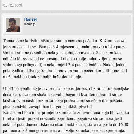
Oct 31, 2008
Hansel
Komšija
Trenutno ne koristim ništa jer sam ponovo na početku. Kažem ponovo
jer sam do sada sve išao po 3-4 mjeseca pa onda i pravio tolike pauze
što na kraju ne dovodi do nekog uspjeha, opravdano. Sada sam kao
odlučio ići redovno i ne prestajati nikako (bolje radno vrijeme pa se
sada mogu prilagoditi) u nekoj mjeri 3-4 puta sedmično. Nakon jedno
pola godina aktivnog treniranja ću vjerovatno početi koristiti proteine i
može neki dodatak za bolje-brže definisanje.
U biti bodybuilding je stvarno skup sport jer bez obzira na ove hemijske
dodatke, u svakom slučaju se valja bogato i kvalitetno hraniti što se
kosi sa ovim našim brzim-sa nogu prehranama smećem tipa pašteta,
pica, sendvić, ćevapi, hamburger, slatkiši, pive i sl.
Kada sam bio u tome primjetio sam da ta zdrava hrana koju bi svakako
i trebali jesti, prazni novčanik poprilično, pogotovo što se mora jesti
nekih 4 puta dnevno. Iskreno nisam neki kuhar, stara na poslu do 16:30
pa i nema baš mnogo vremena a ni volje za neka posebna spremanja.