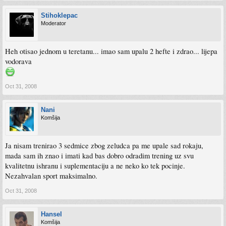
Stihoklepac
Moderator
Heh otisao jednom u teretanu... imao sam upalu 2 hefte i zdrao... lijepa
vodorava
Oct 31, 2008
Nani
Komšija
Ja nisam trenirao 3 sedmice zbog zeludca pa me upale sad rokaju,
mada sam ih znao i imati kad bas dobro odradim trening uz svu
kvalitetnu ishranu i suplementaciju a ne neko ko tek pocinje.
Nezahvalan sport maksimalno.
Oct 31, 2008
Hansel
Komšija