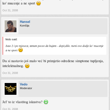
ko' mucenje a ne sport
Oct 31, 2008
Hansel
Komšija
Vedo said:
Isao 2 i po mjeseca, taman poceo da bujam - dopizdilo. meni ovo dodje ko' mucenje
a ne sport
Da si nastavio još malo već bi primjetio određene simptome tupljenja,
intelektualnog.
Oct 31, 2008
Vedo
Moderator
Jel' to iz vlastitog iskustva?
Oct 31, 2008