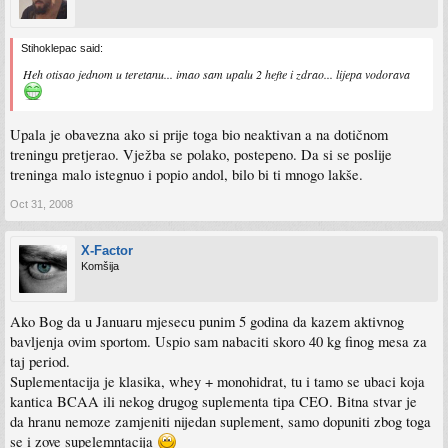
Stihoklepac said:
Heh otisao jednom u teretanu... imao sam upalu 2 hefte i zdrao... lijepa vodorava
Upala je obavezna ako si prije toga bio neaktivan a na dotičnom
treningu pretjerao. Vježba se polako, postepeno. Da si se poslije
treninga malo istegnuo i popio andol, bilo bi ti mnogo lakše.
Oct 31, 2008
X-Factor
Komšija
Ako Bog da u Januaru mjesecu punim 5 godina da kazem aktivnog
bavljenja ovim sportom. Uspio sam nabaciti skoro 40 kg finog mesa za
taj period.
Suplementacija je klasika, whey + monohidrat, tu i tamo se ubaci koja
kantica BCAA ili nekog drugog suplementa tipa CEO. Bitna stvar je
da hranu nemoze zamjeniti nijedan suplement, samo dopuniti zbog toga
se i zove supelemntacija