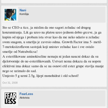
Nani
Komšija
Sto se CEO-a tice, ja mislim da ono sagori zeludac od drugog
konzumiranja. Lik ga uzeo na platou uzeo jednom dobio grceve, ja ga
kupim od njega i probam ista stvar kao da me neko udario u zeludac
svom snagom, u smetlju je zavrsio odma. Growth Factor ima 5- metil-
7-metoksiizoflavon sastojak koji unistav zeludac kao i sve ostalo
smetlje od Nutrabolicsa!
A esterifikovane aminokiseline nemaju ni jedan naucni dokaz da su
djelotvornije do ne-esterifikovanih. Ustvari nema dokaza da su uopste
efektivni ima dokaz samo da se na osnovi etil ester grupe stavlja manje
nego se uzimalo do sad.
Umjesto 5 g uzmi 2.5g, lijepi monohidrat i old school!
Oct 31, 2008
FearLess
Aktivista