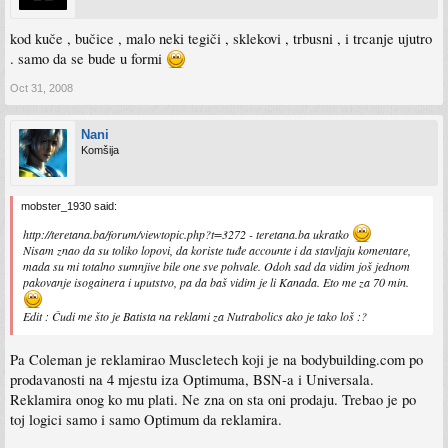
kod kuče , bučice , malo neki tegiči , sklekovi , trbusni , i trcanje ujutro
. samo da se bude u formi
Oct 31, 2008
Nani
Komšija
mobster_1930 said:
http://teretana.ba/forum/viewtopic.php?t=3272 - teretana.ba ukratko
Nisam znao da su toliko lopovi, da koriste tuđe accounte i da stavljaju komentare,
mada su mi totalno sumnjive bile one sve pohvale. Odoh sad da vidim još jednom
pakovanje isogainera i uputstvo, pa da baš vidim je li Kanada. Eto me za 70 min.
Edit : Čudi me što je Batista na reklami za Nutrabolics ako je tako loš :?
Pa Coleman je reklamirao Muscletech koji je na bodybuilding.com po
prodavanosti na 4 mjestu iza Optimuma, BSN-a i Universala.
Reklamira onog ko mu plati. Ne zna on sta oni prodaju. Trebao je po
toj logici samo i samo Optimum da reklamira.