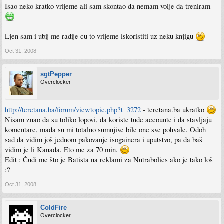
Isao neko kratko vrijeme ali sam skontao da nemam volje da treniram
Ljen sam i ubij me radije cu to vrijeme iskoristiti uz neku knjigu
Oct 31, 2008
sgtPepper
Overclocker
http://teretana.ba/forum/viewtopic.php?t=3272
- teretana.ba ukratko
Nisam znao da su toliko lopovi, da koriste tuđe accounte i da stavljaju
komentare, mada su mi totalno sumnjive bile one sve pohvale. Odoh
sad da vidim još jednom pakovanje isogainera i uputstvo, pa da baš
vidim je li Kanada. Eto me za 70 min.
Edit : Čudi me što je Batista na reklami za Nutrabolics ako je tako loš
:?
Oct 31, 2008
ColdFire
Overclocker