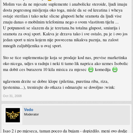
Molim vas da ne mjesate suplemente i anabolicke steroide, ljudi imaju
dosta pogresnog misljenja oko toga, misle da se od kreatina i wheya
ostaje sterilan i tako neke slicne gluposti hehe sramota da ljudi vise
znaju danas o mobilnim telefonima nego o svom vlastitom tijelu ...
U potpunosti se slazem da je teretana.ba totalna glupost, smiurija i
sramota za ovaj sport. Kakva je drzava tako i sve ostalo, pa je i ovo jos
jedan sport u nizu kojem nije posvecena nikakva paznja, na zalost
mnogih zaljubljenika u ovaj sport.
Sto se tice suplementacije koja se prodaje kod nas, previse marketinka
oko nicega, udjes u radnju i neki ti tamo lik naprica ako uzmes Isobolic
ma dobit ces burazeru 10 kila misica za mjesec
komedija
uglavnom drzite se dobre klope (piletina, puretina riba, riza,
tjestenina...), trenirajte do otkaza i odmarajte se dovoljno :wink:
Oct 31, 2008
Vedo
Moderator
Isao 2 i po mjeseca, taman poceo da bujam - dopizdilo. meni ovo dodje