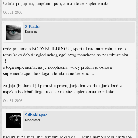
Udrite po jajima, janjetini i puri, a manite se suplemenata.
Oct 31, 2008
X-Factor
Komšija
ovde pricamo o BODYBUILDINGU, sportu i nacinu zivota, a ne o
tome kako dobiti izgled nekog zgoljavog manekena sa par trbusnjaka
!!!
s toga suplementacija je neophodna, whey protein je osnova
suplementacije i bez toga u teretanu ne treba ici...
za jaja (bjelanjak) i puru si u pravu, janjetina spada u junk food sa
aspekta bodybuildinga, a da se manite suplemenata to nikako...
Oct 31, 2008
Stihoklepac
Moderator
kad mi je najveci lik u teretani rekao da ... nema hamburgera,chewapa