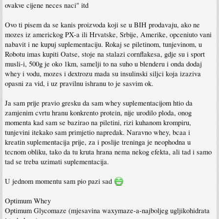
ovakve cijene neces naci" itd
Ovo ti pisem da se kanis proizvoda koji se u BIH prodavaju, ako ne
mozes iz americkog PX-a ili Hrvatske, Srbije, Amerike, opceniuto vani
nabavit i ne kupuj suplementaciju. Rokaj se piletinom, tunjevinom, u
Robotu imas kupiti Oatse, stoje na stalazi cornflakesa, gdje su i sport
musli-i, 500g je oko 1km, samelji to na suho u blenderu i onda dodaj
whey i vodu, mozes i dextrozu mada su insulinski siljci koja izaziva
opasni za vid, i uz pravilnu ishranu to je sasvim ok.
Ja sam prije pravio gresku da sam whey suplementacijom htio da
zamjenim cvrtu hranu konkrento protein, nije urodilo ploda, onog
momenta kad sam se bazirao na piletini, rizi kuhanom krompiru,
tunjevini itekako sam primjetio napredak. Naravno whey, bcaa i
kreatin suplementacija prije, za i poslije treninga je neophodna u
tecnom obliku, tako da tu kruta hrana nema nekog efekta, ali tad i samo
tad se treba uzimati suplementacija.
U jednom momentu sam pio pazi sad
Optimum Whey
Optimum Glycomaze (mjesavina waxymaze-a-najboljeg ugljikohidrata