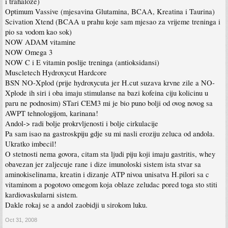
i trahaloze)
Optimum Vassive (mjesavina Glutamina, BCAA, Kreatina i Taurina)
Scivation Xtend (BCAA u prahu koje sam mjesao za vrijeme treninga i
pio sa vodom kao sok)
NOW ADAM vitamine
NOW Omega 3
NOW C i E vitamin poslije treninga (antioksidansi)
Muscletech Hydroxycut Hardcore
BSN NO-Xplod (prije hydroxycuta jer H.cut suzava krvne zile a NO-
Xplode ih siri i oba imaju stimulanse na bazi kofeina ciju kolicinu u
paru ne podnosim) STari CEM3 mi je bio puno bolji od ovog novog sa
AWPT tehnologijom, karinana!
Andol-> radi bolje prokrvljenosti i bolje cirkulacije
Pa sam isao na gastroskpiju gdje su mi nasli eroziju zeluca od andola.
Ukratko imbecil!
O stetnosti nema govora, citam sta ljudi piju koji imaju gastritis, whey
obavezan jer zaljecuje rane i dize imunoloski sistem ista stvar sa
aminokiselinama, kreatin i dizanje ATP nivoa unisatva H.pilori sa c
vitaminom a pogotovo omegom koja oblaze zeludac pored toga sto stiti
kardiovaskularni sistem.
Dakle rokaj se a andol zaobidji u sirokom luku.
Oct 31, 2008