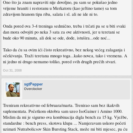
Ono što ja znam napraviti nije dovoljno, pa sam se pokušao jedno
vrijeme hraniti i restoranu u Merkatoru (kao jeftino tamo) sa tom
zdravijom hranom tipa riba, salata i sl. ali ne ide ni to.
Onda pored ova 3-4 treninga sedmično, treba i trčati pa se u biti svaki
dan mora odvojiti po neka 3 sata za ove aktivnosti, jer u teretani se
bude oko 90 minuta, ali dok se ode, dođe, istušira...ode noć...
Tako da ću sa ovim ići čisto rekreativno, bez nekog većeg zalaganja i
očekivanja. Traži teretana mnogo toga...kako novca, tako i vremena. A
ni jedno ni drugo nemamo toliko, pored svih drugih prečih stvari.
Oct 31, 2008
sgtPepper
Overclocker
Treniram rekreativno od februara/marta. Trenirao sam bez ikakvih
suplementata. Početkom oktobra sam uzeo IsoGainer i Amino 1000.
Mislim da mi je sigurno ova kombinacija digla bench za 15 kg. Vježbe,
standardne : bench press, skotova klupa ... Namjeravam uskoro početi
uzimati Nutrabolicsov Skin Bursting Stack, može mi biti mjesec, pa ću