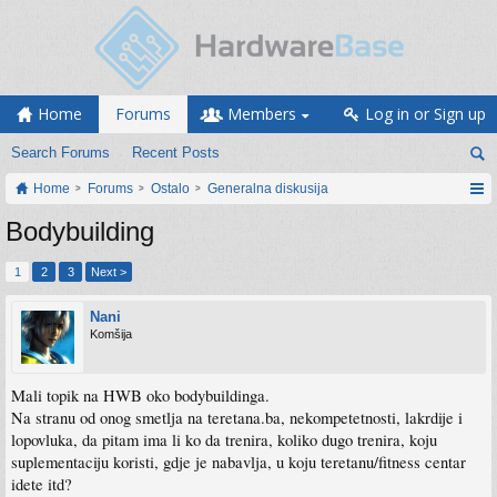
Home
Forums
Members
Log in or Sign up
Search Forums
Recent Posts
Home
Forums
Ostalo
Generalna diskusija
Bodybuilding
1
2
3
Next >
Nani
Komšija
Mali topik na HWB oko bodybuildinga.
Na stranu od onog smetlja na teretana.ba, nekompetetnosti, lakrdije i
lopovluka, da pitam ima li ko da trenira, koliko dugo trenira, koju
suplementaciju koristi, gdje je nabavlja, u koju teretanu/fitness centar
idete itd?