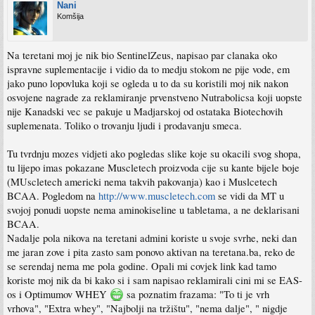
Nani
Komšija
Na teretani moj je nik bio SentinelZeus, napisao par clanaka oko
ispravne suplementacije i vidio da to medju stokom ne pije vode, em
jako puno lopovluka koji se ogleda u to da su koristili moj nik nakon
osvojene nagrade za reklamiranje prvenstveno Nutrabolicsa koji uopste
nije Kanadski vec se pakuje u Madjarskoj od ostataka Biotechovih
suplemenata. Toliko o trovanju ljudi i prodavanju smeca.
Tu tvrdnju mozes vidjeti ako pogledas slike koje su okacili svog shopa,
tu lijepo imas pokazane Muscletech proizvoda cije su kante bijele boje
(MUscletech americki nema takvih pakovanja) kao i Muslcetech
BCAA. Pogledom na
http://www.muscletech.com
se vidi da MT u
svojoj ponudi uopste nema aminokiseline u tabletama, a ne deklarisani
BCAA.
Nadalje pola nikova na teretani admini koriste u svoje svrhe, neki dan
me jaran zove i pita zasto sam ponovo aktivan na teretana.ba, reko de
se serendaj nema me pola godine. Opali mi covjek link kad tamo
koriste moj nik da bi kako si i sam napisao reklamirali cini mi se EAS-
os i Optimumov WHEY
sa poznatim frazama: "To ti je vrh
vrhova", "Extra whey", "Najbolji na tržištu", "nema dalje", " nigdje